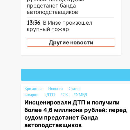
предстанет банда
автоподставщиков
13:36
В Инзе произошел
крупный пожар
13:00
В суде защитили
Другие новости
репутацию мужчины, которого
необоснованно обвиняли в
жестоком обращении с
животными
12:28
Миллион на «льготниках»:
в Ульяновской области
перевозчик провернул хитрую
Криминал
Новости
Статьи
схему с чужими проездными
#аварии
#ДТП
#СК
#УМВД
Инсценировали ДТП и получили
12:10
Ульяновский алиментщик
более 4,6 миллиона рублей: перед
накопил 120 тысяч долга
судом предстанет банда
11:49
Снят режим «Ракетная
автоподставщиков
опасность» на территории