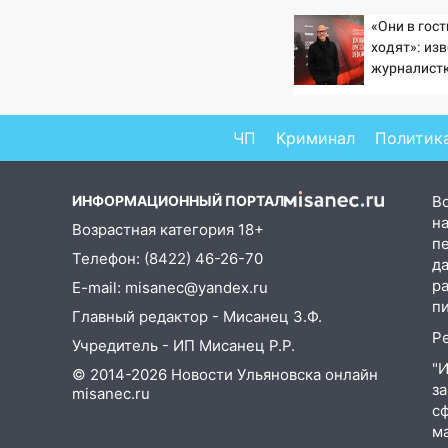
коршун застрял в тепловозе
«Они в гос
ходят»: из
09:44
Ульяновские спасатели
журналист
помогли юному велосипедисту
подтверди
на улице Чернышевского
Бондарчука
08:21
В Заволжском районе
ЧП
Криминал
Политик
украли два велосипеда
07:18
В Ульяновск идет
ИНФОРМАЦИОННЫЙ ПОРТАЛ
В
тридцатиградусная жара:
на
Возрастная категория 18+
какая будет погода в четверг
п
Телефон: (8422) 46-26-70
д
06:00
Четыре года борьбы:
р
E-mail: misanec@yandex.ru
ульяновские юристы помогли
п
женщине засудить УК за
Главный редактор - Мисанец З.Ф.
плесень на стенах
Р
Учредитель - ИП Мисанец Р.Р.
"
05:00
Кому 6 августа звезды
© 2014-2026 Новости Ульяновска онлайн
з
misanec.ru
сулят прибыль, а кому —
с
испытания на прочность
м