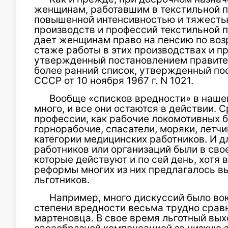
женщинам, работавшим в текстильной 
повышенной интенсивностью и тяжесть
производств и профессий текстильной 
дает женщинам право на пенсию по возр
стаже работы в этих производствах и пр
утвержденный постановлением правитель
более ранний список, утвержденный п
СССР от 10 ноября 1967 г. N 1021.
Вообще «списков вредности» в наше
много, и все они остаются в действии. С
профессии, как рабочие локомотивных б
горнорабочие, спасатели, моряки, летчи
категории медицинских работников. И д
работников или организаций были в сво
которые действуют и по сей день, хотя
реформы многих из них предлагалось в
льготников.
Например, много дискуссий было вок
степени вредности весьма трудно сравн
мартеновца. В свое время льготный вых