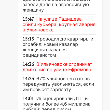
завели дело на агрессивную
женщину
15:47
На улице Радищева
сбили курьера: крупная авария
в Ульяновске
15:15
Проводил до квартиры и
ограбил: новый кавалер
женщины оказался
рецидивистом
14:26
В Ульяновске ограничат
движение по улице Ефремова
14:23
67% ульяновцев готовы
передумать увольняться, если
им повысят зарплату
14:01
Инсценировали ДТП и
получили более 4,6 миллиона
рублей: перед судом