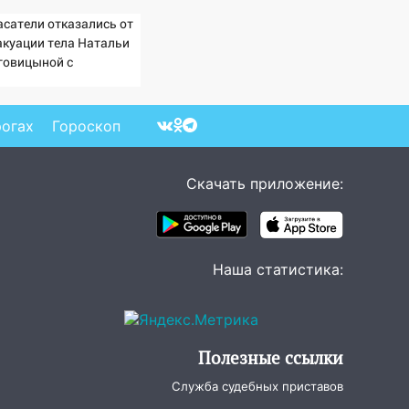
асатели отказались от
акуации тела Натальи
говицыной с
митысячника
рогах
Гороскоп
Скачать приложение:
Наша статистика:
Полезные ссылки
Служба судебных приставов