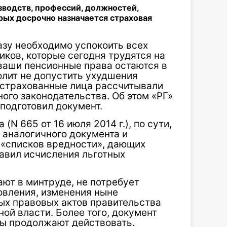
зводств, профессий, должностей,
рых досрочно назначается страховая
зу необходимо успокоить всех
иков, которые сегодня трудятся на
 ваши пенсионные права остаются в
олит не допустить ухудшения
застрахованные лица рассчитывали
ного законодательства. Об этом «РГ»
 подготовил документ.
N 665 от 16 июля 2014 г.), по сути,
аналогичного документа и
 «списков вредности», дающих
авил исчисления льготных
ют в минтруде, не потребует
овления, изменения ныне
ых правовых актов правительства
ой власти. Более того, документ
мы продолжают действовать.