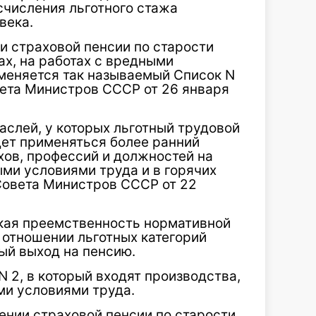
счисления льготного стажа
века.
и страховой пенсии по старости
х, на работах с вредными
именяется так называемый Список N
ета Министров СССР от 26 января
аслей, у которых льготный трудовой
удет применяться более ранний
хов, профессий и должностей на
ыми условиями труда и в горячих
Совета Министров СССР от 22
кая преемственность нормативной
 отношении льготных категорий
ый выход на пенсию.
N 2, в который входят производства,
ми условиями труда.
ении страховой пенсии по старости