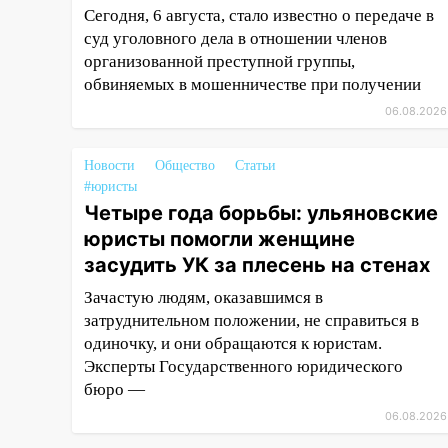
Сегодня, 6 августа, стало известно о передаче в
Ульяновской области
суд уголовного дела в отношении членов
11:30
Кабмин РФ разрешил до 1
организованной преступной группы,
июля 2027 года импорт, выпуск
обвиняемых в мошенничестве при получении
и обращение бензина Евро 2,
06.08.2026
Евро 3, Евро 4
11:12
Соцсети: на Рябикова
Новости
Общество
Статьи
автомобиль врезался в забор
#юристы
Четыре года борьбы: ульяновские
10:27
Где есть бензин в
юристы помогли женщине
Ульяновске днем 6 августа:
список АЗС
засудить УК за плесень на стенах
Зачастую людям, оказавшимся в
10:16
Внимание! В Ульяновской
затруднительном положении, не справиться в
области объявлена ракетная
опасность
одиночку, и они обращаются к юристам.
Эксперты Государственного юридического
10:00
В Старомайнском районе
бюро —
утонул 51-летний мужчина
06.08.2026
09:50
В Ульяновске черный