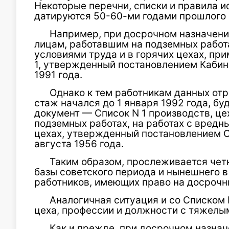
Некоторые перечни, списки и правила и
датируются 50-60-ми годами прошлого 
Например, при досрочном назначени
лицам, работавшим на подземных работа
условиями труда и в горячих цехах, пр
1, утвержденный постановлением Кабин
1991 года.
Однако к тем работникам данных отр
стаж начался до 1 января 1992 года, б
документ — Список N 1 производств, це
подземных работах, на работах с вредн
цехах, утвержденный постановлением 
августа 1956 года.
Таким образом, прослеживается чет
базы советского периода и нынешнего в
работников, имеющих право на досрочн
Аналогичная ситуация и со Списком 
цеха, профессии и должности с тяжелы
Как и прежде, при досрочном назнач