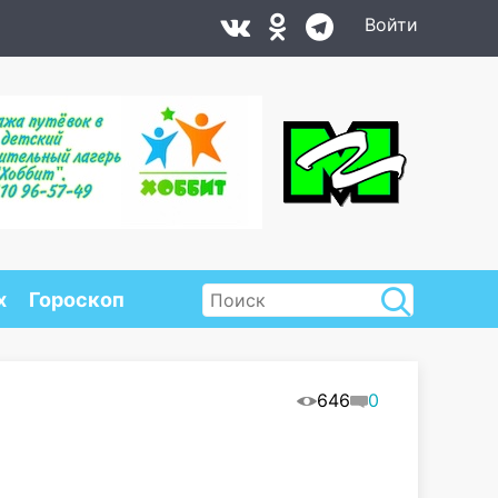
Войти
х
Гороскоп
646
0