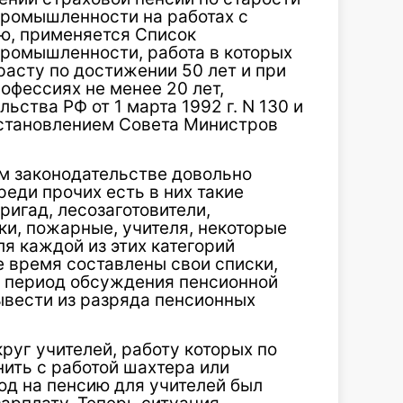
промышленности на работах с
ю, применяется Список
промышленности, работа в которых
асту по достижении 50 лет и при
офессиях не менее 20 лет,
ства РФ от 1 марта 1992 г. N 130 и
остановлением Совета Министров
м законодательстве довольно
реди прочих есть в них такие
ригад, лесозаготовители,
ки, пожарные, учителя, некоторые
ля каждой из этих категорий
е время составлены свои списки,
 в период обсуждения пенсионной
ывести из разряда пенсионных
руг учителей, работу которых по
ить с работой шахтера или
од на пенсию для учителей был