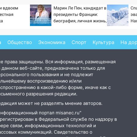
ти вдвоем
Марин Ле Пен, кандидат в
Сп
вестная
президенты Франции:
эв
ка
биография, личная жизнь,
На
ла роман
как относится к России и
се
 и Исаковой
Украине, прогноз на
выборы президента
а
Общество
Экономика
Спорт
Культура
На до
Франции 2027, последние
новости
се права защищены. Вся информация, размещенная
 данном веб-сайте, предназначена только для
ерсонального пользования и не подлежит
альнейшему воспроизведению и/или
аспространению в какой-либо форме, иначе как с
исьменного разрешения редакции.
едакция может не разделять мнение авторов.
Информационный портал misanec.ru"
арегистрирован в Федеральной службе по надзору в
фере связи, информационных технологий и
ассовых коммуникаций. Свидетельство о