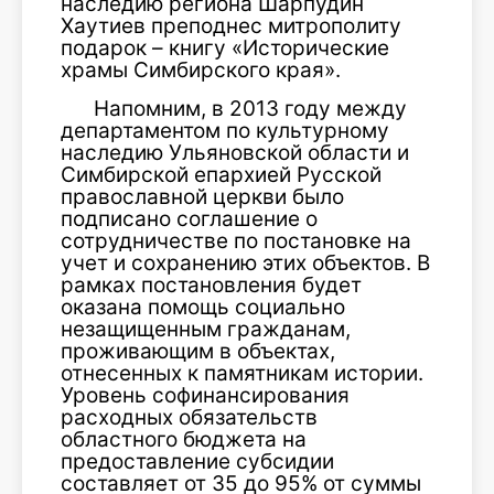
наследию региона Шарпудин
Хаутиев преподнес митрополиту
подарок – книгу «Исторические
храмы Симбирско­го края».
Напомним, в 2013 году между
депар­таментом по культурному
наследию Ульяновской области и
Симбирской епар­хией Русской
православной церкви было
подписано соглашение о
сотрудничестве по постановке на
учет и сохранению этих объектов. В
рамках постановления будет
оказана помощь социально
незащищен­ным гражданам,
проживающим в объ­ектах,
отнесенных к памятникам истории.
Уровень софинансирования
расходных обязательств
областного бюджета на
предоставление субсидии
составляет от 35 до 95% от суммы