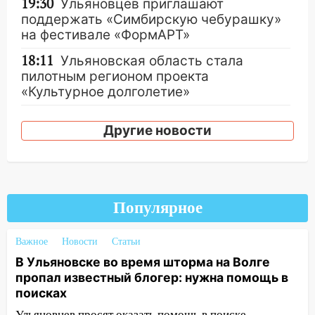
19:30
Ульяновцев приглашают
поддержать «Симбирскую чебурашку»
на фестивале «ФормАРТ»
18:11
Ульяновская область стала
пилотным регионом проекта
«Культурное долголетие»
17:23
Прогноз погоды в Ульяновской
Другие новости
области на 8 августа
17:16
В реанимацию Ульяновской
областной больницы поступили шесть
новых аппаратов ИВЛ
Популярное
16:51
В Чердаклинском районе
ремонтируют дороги, ставят остановки
Важное
Новости
Статьи
и проводят новое освещение
В Ульяновске во время шторма на Волге
16:35
В Ульяновске установили ещё
пропал известный блогер: нужна помощь в
девять бункеров для крупногабаритного
поисках
мусора
Ульяновцев просят оказать помощь в поиске