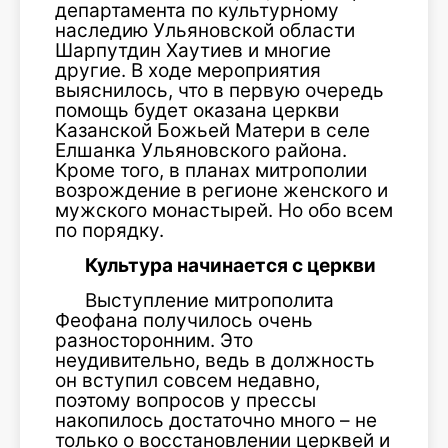
департамента по куль­турному
наследию Ульяновской области
Шарпутдин Хаутиев и многие
другие. В ходе мероприятия
выяснилось, что в пер­вую очередь
помощь будет оказана церкви
Казанской Божьей Матери в селе
Елшанка Ульяновского района.
Кроме того, в пла­нах митрополии
возрождение в регионе женского и
мужского монастырей. Но обо всем
по порядку.
Культура начинается с церкви
Выступление митрополита
Феофана получилось очень
разносторонним. Это
неудивительно, ведь в должность
он всту­пил совсем недавно,
поэтому вопросов у прессы
накопилось достаточно много – не
только о восстановлении церквей и