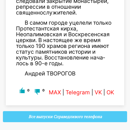
следовали закрытие монастырей,
репрес­сии в отношении
священнослужителей.
В самом городе уцелели только
Про­тестантская кирха,
Неопалимовская и Воскресенская
церкви. В настоящее же вре­мя
только 190 храмов региона имеют
статус памятников истории и
культуры. Вос­становление нача­
лось в 90-е годы.
Андрей ТВОРОГОВ
0
0
MAX
|
Telegram
|
VK
|
OK
Все выпуски Справедливого телефона