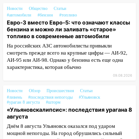
13:01
В Димитровграде мужчина
Новости
Общество
Статьи
выбросил из машины страйкбольную
#автомобили
#бензин
#топливо
гранату: его задержали
Евро-3 вместо Евро-5: что означают классы
бензина и можно ли заливать «старое»
12:34
На Ульяновскую область
топливо в современные автомобили
надвигается сильнейшая непогода: град
и шквал до 27 м/с
На российских АЗС автомобилисты привыкли
смотреть прежде всего на крупные цифры — АИ-92,
12:31
Ульяновец хотел купить иномарку
АИ-95 или АИ-98. Однако у бензина есть еще одна
из Европы и потерял 760 тысяч рублей
характеристика, которая обычно
12:20
В Чердаклинском районе
09.08.2026
столкнулись «Лада» и Chevrolet:
пострадал 14-летний подросток
Новости
Обзор
Происшествия
Статьи
#ливень
12:00
#последствия непогоды
#Ульяновск
Где есть бензин в Ульяновске 7
#ураган 8 августа
#шторм
августа: список АЗС
«Ульяновскалипсис»: последствия урагана 8
августа
11:50
Заснул рядом с ребёнком и
случайно задушил его: суд вынес
Днём 8 августа Ульяновск оказался под ударом
приговор
мощной непогоды. На город обрушились сильный