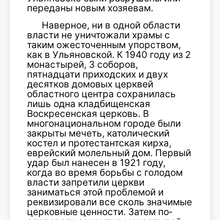
переданы новым хозяевам.
Наверное, ни в одной области
власти не уничтожали храмы с
таким ожесточенным упорством,
как в Ульяновской. К 1940 году из 2
монастырей, 3 соборов,
пятнадцати приходских и двух
десятков домовых церк­вей
областного центра сохранилась
лишь одна кладбищенская
Воскресенская цер­ковь. В
многонациональном городе были
закрыты мечеть, католический
костел и протестантская кирха,
еврейский молель­ный дом. Первый
удар был нанесен в 1921 году,
когда во время борьбы с голодом
власти запретили церкви
заниматься этой проблемой и
реквизировали все сколь значимые
церковные ценности. Затем по­