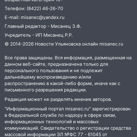
10:26
На нескольких улицах Ульяновска
временно отключили холодную воду
Телефон: (8422) 46-26-70
E-mail: misanec@yandex.ru
10:14
В Ульяновске двоих участников
коррупционной схемы при ЦГКБ
Главный редактор - Мисанец З.Ф.
отправили в колонию на 7 и 8 лет
Учредитель - ИП Мисанец Р.Р.
09:52
Ночью беспилотники сбили над
© 2014-2026 Новости Ульяновска онлайн
misanec.ru
соседними Татарстаном и Саратовской
областью
Все права защищены. Вся информация, размещенная на
данном веб-сайте, предназначена только для
09:41
Диана Шурыгина уверовала в
персонального пользования и не подлежит
Бога в СИЗО
дальнейшему воспроизведению и/или
распространению в какой-либо форме, иначе как с
09:35
В Ульяновске директора фирмы
письменного разрешения редакции.
будут судить за неуплату налогов на 48
Редакция может не разделять мнение авторов.
млн рублей
"Информационный портал misanec.ru" зарегистрирован
08:22
Подросток на питбайке сбил
в Федеральной службе по надзору в сфере связи,
велосипедистку: пострадали двое
информационных технологий и массовых
коммуникаций. Свидетельство о регистрации средства
07:20
Жара возвращается: ожидается
массовой информации ЭЛ №ФС 77 - 61045 от
знойный и сухой четверг