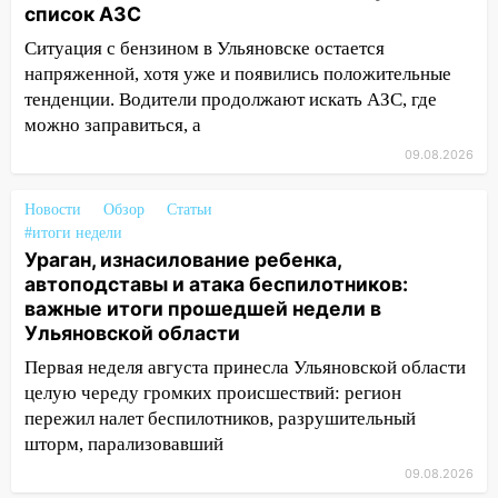
пешеходных переходах
список АЗС
14:40
На проспекте Гая в Ульяновске
Ситуация с бензином в Ульяновске остается
запретили остановку автомобилей на
напряженной, хотя уже и появились положительные
50-метровом участке
тенденции. Водители продолжают искать АЗС, где
можно заправиться, а
14:22
В Новом городе 8 августа пройдет
большой фестиваль «Наше время» с
09.08.2026
мотофристайлом и концертом
«Мураками»
Новости
Обзор
Статьи
#итоги недели
14:04
Жару смоет ливнями: прогноз
Ураган, изнасилование ребенка,
погоды в Ульяновской области на
автоподставы и атака беспилотников:
выходные 8-9 августа
важные итоги прошедшей недели в
Ульяновской области
13:30
В Ульяновске транспортные
полицейские проведут акцию «Час
Первая неделя августа принесла Ульяновской области
пассажира»
целую череду громких происшествий: регион
пережил налет беспилотников, разрушительный
13:20
В Ульяновске за один день
шторм, парализовавший
обокрали женщину на пляже и
подростка в сквере
09.08.2026