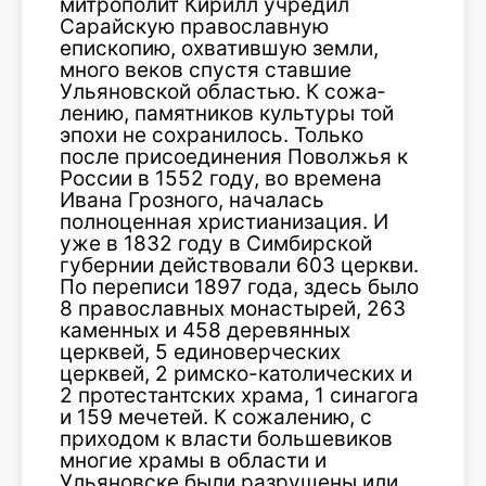
митрополит Кирилл учредил
Сарайскую православную
епископию, охватившую зем­ли,
много веков спустя ставшие
Ульяновской областью. К сожа­
лению, памятников культуры той
эпохи не сохранилось. Только
после присоеди­нения Поволжья к
России в 1552 году, во времена
Ивана Грозного, началась
полноценная христианиза­ция. И
уже в 1832 году в Симбирской
губернии действовали 603 церкви.
По переписи 1897 года, здесь было
8 православных монастырей, 263
каменных и 458 деревян­ных
церквей, 5 единоверческих
церквей, 2 римско-католических и
2 протестантских храма, 1 синагога
и 159 мечетей. К сожа­лению, с
приходом к власти большевиков
многие храмы в области и
Ульяновске были разрушены или