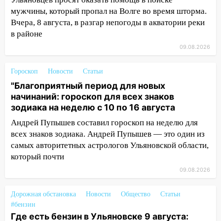
16:26
В Ульяновске бесплатно покажут
мужчины, который пропал на Волге во время шторма.
матч «Волги» под открытым небом
Вчера, 8 августа, в разгар непогоды в акватории реки
в районе
16:12
В Ульяновском госуниверситете
09.08.2026
разработают отечественный прибор для
цифровой ПЦР
Гороскоп
Новости
Статьи
15:47
Ульяновцы могут вернуть деньги
"Благоприятный период для новых
за абонементы закрывшегося фитнес-
начинаний: гороскоп для всех знаков
клуба «Рекорд-Fitness»
зодиака на неделю с 10 по 16 августа
15:34
После вмешательства
Андрей Пупышев составил гороскоп на неделю для
прокуратуры в селах Ульяновской
всех знаков зодиака. Андрей Пупышев — это один из
области привели в порядок детские
самых авторитетных астрологов Ульяновской области,
площадки
который почти
15:27
Прокуратура проверяет
09.08.2026
капремонт школы в селе Кивать
Дорожная обстановка
Новости
Общество
Статьи
15:08
В Кузоватово после прокурорской
#бензин
проверки обновили разметку на
Где есть бензин в Ульяновске 9 августа: