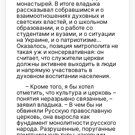
мо­настырей. В итоге владыка
рассказывал собравшимся и о
взаимоотношениях ду­ховных и
светских властей, и о школьном
образовании, и о работе со
студентами и вузами, и о ситуации
на Украине, и о патриотизме…
Оказалось, позиция ми­трополита не
такая уж и консервативная: он
считает, что служители церкви
должны активнее выходить в люди
и напрямую участвовать в
духовном воспитании на­селения.
– Кроме того, я бы хотел
отметить, что культура и церковь –
понятия неразрыв­но связанные, –
заявил владыка. – В чем бы ни
обвиняли Русскую православную
церковь, она выросла как
фундамент монолитности русского
народа. Разру­шенные, поруганные
памятники культуры, каковыми