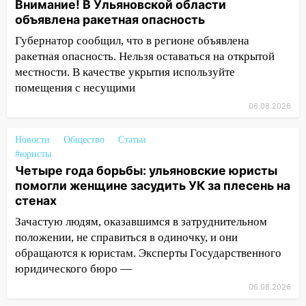
20:22
Мошенники обманули 92-летнюю
Внимание! В Ульяновской области
жительницу Ульяновской области
объявлена ракетная опасность
19:14
Губернатор сообщил, что в регионе объявлена
Житель Ульяновской области
подвез троих незнакомцев на трассе и
ракетная опасность. Нельзя оставаться на открытой
заработал уголовное дело
местности. В качестве укрытия используйте
помещения с несущими
18:14
Прогноз погоды на 6 августа в
06.08.2026
Ульяновской области
18:00
Мотофристайл, рок и силовой
Новости
Общество
Статьи
экстрим: в Ульяновске пройдет
#юристы
большой фестиваль «Наше время»
Четыре года борьбы: ульяновские юристы
помогли женщине засудить УК за плесень на
17:30
Где есть бензин в Ульяновске 5
стенах
августа после рабочего дня: список АЗС
Зачастую людям, оказавшимся в затруднительном
17:05
«Обыск» по видеосвязи: в
положении, не справиться в одиночку, и они
Ульяновске задержали 19-летнюю
обращаются к юристам. Эксперты Государственного
сообщницу мошенников
юридического бюро —
16:12
Едва не перерезал горло: в
06.08.2026
Вешкайме посиделки с судимым