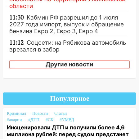
области
11:30
Кабмин РФ разрешил до 1 июля
2027 года импорт, выпуск и обращение
бензина Евро 2, Евро 3, Евро 4
11:12
Соцсети: на Рябикова автомобиль
врезался в забор
10:27
Где есть бензин в Ульяновске
Другие новости
днем 6 августа: список АЗС
10:16
Внимание! В Ульяновской области
объявлена ракетная опасность
10:00
В Старомайнском районе утонул
Популярное
51-летний мужчина
Криминал
Новости
Статьи
09:50
В Ульяновске черный коршун
#аварии
#ДТП
#СК
#УМВД
застрял в тепловозе
Инсценировали ДТП и получили более 4,6
09:44
Ульяновские спасатели помогли
миллиона рублей: перед судом предстанет