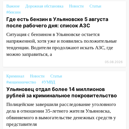
знакомым закончились для женщины
Важное
Дорожная обстановка
Новости
Статьи
больницей
#бензин
Где есть бензин в Ульяновске 5 августа
16:06
18-летняя девушка без прав
после рабочего дня: список АЗС
перевернулась на мопеде и попала в
Ситуация с бензином в Ульяновске остается
больницу
напряженной, хотя уже и появились положительные
15:59
Ульяновец отдал более 14
тенденции. Водители продолжают искать АЗС, где
миллионов рублей за криминальное
можно заправиться, а
покровительство
05.08.2026
15:32
На «кольце» кроссовер сбил 18-
летнего мопедиста
Криминал
Новости
Статьи
#мошенничество
#УМВД
15:00
В Ульяновске после тройного ДТП
Ульяновец отдал более 14 миллионов
госпитализировали 25-летнего байкера
рублей за криминальное покровительство
14:32
На Ульяновскую область
Полицейские завершили расследование уголовного
надвигается жара
дела в отношении 35-летнего жителя Ульяновска,
обвиняемого в вымогательстве денежных средств у
14:08
Пешеход переходил по «зебре»:
представителя
подробности серьезной аварии на