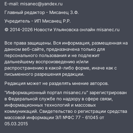
E-mail: misanec@yandex.ru
уничтожено четыре беспилотника в
регионе
Главный редактор - Мисанец З.Ф.
Учредитель - ИП Мисанец Р.Р.
10:00
В Ульяновске дотла сгорел
легковой автомобиль
© 2014-2026 Новости Ульяновска онлайн
misanec.ru
09:39
В Ульяновске будут судить десять
Все права защищены. Вся информация, размещенная на
наркодилеров, снабжавших две области
данном веб-сайте, предназначена только для
персонального пользования и не подлежит
09:25
Вынесли приговор дебоширам,
дальнейшему воспроизведению и/или
избившим мужчину в трамвае
распространению в какой-либо форме, иначе как с
08:27
Ульяновская полиция получила
письменного разрешения редакции.
один из шести уникальных автомобилей
Редакция может не разделять мнение авторов.
в России
"Информационный портал misanec.ru" зарегистрирован
07:02
Жара отступит: какой будет
в Федеральной службе по надзору в сфере связи,
погода в Ульяновске днем 5 августа
информационных технологий и массовых
коммуникаций. Свидетельство о регистрации средства
06:10
Двое мигрантов изнасиловали 13-
массовой информации ЭЛ №ФС 77 - 61045 от
летнюю девочку в центре Ульяновска
05.03.2015