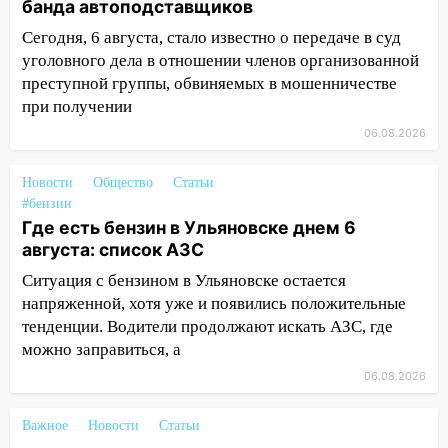
юному велосипедисту на улице
банда автоподставщиков
Чернышевского
Сегодня, 6 августа, стало известно о передаче в суд
уголовного дела в отношении членов организованной
08:21
В Заволжском районе украли два
преступной группы, обвиняемых в мошенничестве
велосипеда
при получении
07:18
В Ульяновск идет
06.08.2026
тридцатиградусная жара: какая будет
погода в четверг
Новости
Общество
Статьи
06:00
Четыре года борьбы: ульяновские
#бензин
юристы помогли женщине засудить УК
Где есть бензин в Ульяновске днем 6
за плесень на стенах
августа: список АЗС
Ситуация с бензином в Ульяновске остается
05:00
Кому 6 августа звезды сулят
напряженной, хотя уже и появились положительные
прибыль, а кому — испытания на
тенденции. Водители продолжают искать АЗС, где
прочность
можно заправиться, а
05.08.2026
06.08.2026
22:58
Соцсети: на проспекте Тюленева
ДТП с мотоциклистом
Важное
Новости
Статьи