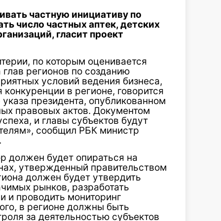
ивать частную инициативу по
ть число частных аптек, детских
ганизаций, гласит проект
терии, по которым оценивается
 глав регионов по созданию
риятных условий ведения бизнеса,
 конкуренции в регионе, говорится
 указа президента, опубликованном
ных правовых актов. Документом
спеха, и главы субъектов будут
ателям», сообщил РБК министр
.
ор должен будет опираться на
онах, утвержденный правительством
егиона должен будет утвердить
ачимых рынков, разработать
и и проводить мониторинг
ого, в регионе должны быть
роля за деятельностью субъектов