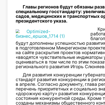
Главы регионов будут обязаны разв
специальному госстандарту: увеличива
садов, медицинских и транспортных ор
президентского указа.
Кри
работа
благоп
будут дополнены успешностью развития
в подготовленном Минрегионом проекте
на сайте раскрытия проектов норматив
«вводятся чувствительные индикаторы у
оцениваться в том числе по этим показ
регионального развития Игорь Слюняев
Для развития конкуренции губернат
стандарт развития конкуренции в реги
в апреле. Согласно документу, глава р
перечень приоритетных и социально зн
«дорожную карту» развития конкуренци
состояния конкурентной среды. Кроме т
созданы механизмы общественного конт