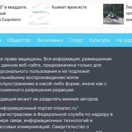
0” в квадрате.
Хыянәт җиле исте
Лю
тый
че
л Сырского
за
на
Но
а
Общество
Экономика
Спорт
Культура
На до
се права защищены. Вся информация, размещенная
 данном веб-сайте, предназначена только для
ерсонального пользования и не подлежит
альнейшему воспроизведению и/или
аспространению в какой-либо форме, иначе как с
исьменного разрешения редакции.
едакция может не разделять мнение авторов.
Информационный портал misanec.ru"
арегистрирован в Федеральной службе по надзору в
фере связи, информационных технологий и
ассовых коммуникаций. Свидетельство о