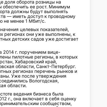
де доля оборота розницы на
 обеспечить ее рост. Минимум
орта должны будут выполнять
ств — иметь доступ к проводному
 не менее 1 Мбит/с.
начения целевых показателей,
ых регионах они уже выполнены, к
тных детских садов уже достигает
 в 2014 г. поручением вице-
ены пилотные регионы, в которых
рстан, Хабаровский край,
вская области, Санкт-Петербург.
отных регионах перечень рынков и
таны. Уже после утверждения
соединились Вологодская,
ая области.
стоте ведения бизнеса была
12 г., она включает в себя оценку
дпринимательским сообществом,