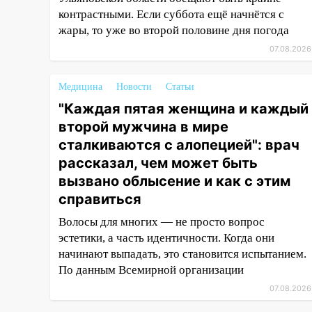
прогноз погоды в Ульяновской
контрастными. Если суббота ещё начнётся с
области на выходные 8-9
жары, то уже во второй половине дня погода
августа
07.08.2026
13:30
В Ульяновске
транспортные
Медицина
Новости
Статьи
полицейские проведут акцию
"Каждая пятая женщина и каждый
«Час пассажира»
второй мужчина в мире
13:20
В Ульяновске за один
сталкиваются с алопецией": врач
день обокрали женщину на
рассказал, чем может быть
пляже и подростка в сквере
вызвано облысение и как с этим
13:01
В Димитровграде
справиться
мужчина выбросил из машины
Волосы для многих — не просто вопрос
страйкбольную гранату: его
эстетики, а часть идентичности. Когда они
задержали
начинают выпадать, это становится испытанием.
12:34
На Ульяновскую область
По данным Всемирной организации
надвигается сильнейшая
07.08.2026
непогода: град и шквал до 27
м/с