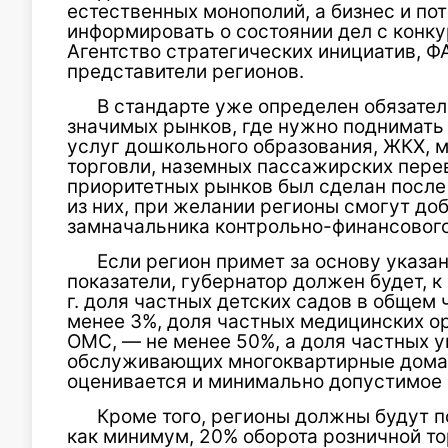
естественных монополий, а бизнес и по
информировать о состоянии дел с конк
Агентство стратегических инициатив, Ф
представители регионов.
В стандарте уже определен обязате
значимых рынков, где нужно поднимать
услуг дошкольного образования, ЖКХ, м
торговли, наземных пассажирских перев
приоритетных рынков был сделан посл
из них, при желании регионы смогут до
замначальника контрольно-финансового
Если регион примет за основу указа
показатели, губернатор должен будет, к
г. доля частных детских садов в общем 
менее 3%, доля частных медицинских о
ОМС, — не менее 50%, а доля частных 
обслуживающих многоквартирные дома 
оценивается и минимально допустимое 
Кроме того, регионы должны будут поз
как минимум, 20% оборота розничной т