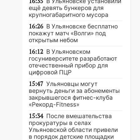
16:35
В Ульяновске установили
ещё девять бункеров для
крупногабаритного мусора
16:26
В Ульяновске бесплатно
покажут матч «Волги» под
открытым небом
16:12
В Ульяновском
госуниверситете разработают
отечественный прибор для
цифровой ПЦР
15:47
Ульяновцы могут
вернуть деньги за абонементы
закрывшегося фитнес-клуба
«Рекорд-Fitness»
15:34
После вмешательства
прокуратуры в селах
Ульяновской области привели
в порядок детские площадки