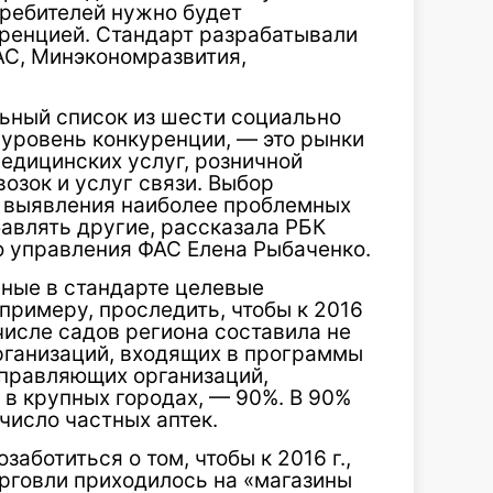
требителей нужно будет
уренцией. Стандарт разрабатывали
АС, Минэкономразвития,
льный список из шести социально
 уровень конкуренции, — это рынки
едицинских услуг, розничной
озок и услуг связи. Выбор
е выявления наиболее проблемных
бавлять другие, рассказала РБК
 управления ФАС Елена Рыбаченко.
нные в стандарте целевые
 примеру, проследить, чтобы к 2016
числе садов региона составила не
рганизаций, входящих в программы
управляющих организаций,
в крупных городах, — 90%. В 90%
число частных аптек.
аботиться о том, чтобы к 2016 г.,
орговли приходилось на «магазины