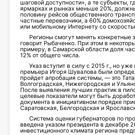
шаговой доступности», а те субъекты, г
ярмарках и рынках меньше 20%, должны
половину рейсов общественного трансп
частные перевозчики, а 60% домохозяй
или мобильному Интернету со скоростью
Регионы смогут менять конкретные з
говорит Рыбаченко. При этом в некотор
примеру, в Самарской области доля час
12% от общего числа.
Указ вступит в силу с 2015 г., но уже
премьера Игоря Шувалова были определ
пройдет апробация системы, — это Тата
Волгоградская, Нижегородская и Ульяно
После выявления лучших практик в пил
целевые показатели могут быть дорабо
документа в инициативном порядке при
Саратовская, Белгородская и Ярославск
Система оценки губернаторов по про
введена указом президента в декабре 20
инвестиционного климата региона пре