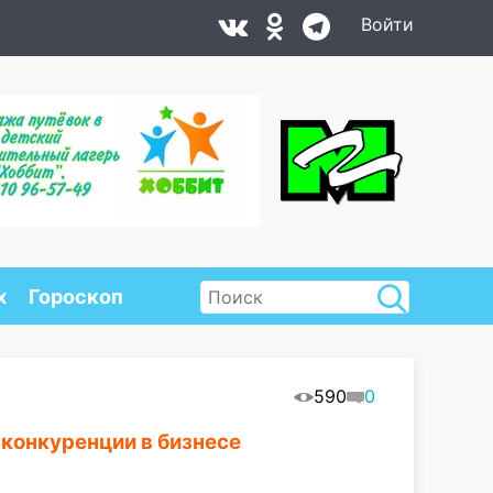
Войти
х
Гороскоп
590
0
 конкуренции в бизнесе