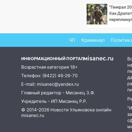
“Генерал 20
12:31
Ульяновец хотел купить
Как Драпа
иномарку из Европы и потерял
переплюну
760 тысяч рублей
12:20
В Чердаклинском районе
ЧП
Криминал
Политик
столкнулись «Лада» и
Chevrolet: пострадал 14-летний
подросток
ИНФОРМАЦИОННЫЙ ПОРТАЛ
В
12:00
Где есть бензин в
на
Возрастная категория 18+
Ульяновске 7 августа: список
п
Телефон: (8422) 46-26-70
АЗС
д
р
E-mail: misanec@yandex.ru
11:50
Заснул рядом с ребёнком
п
Главный редактор - Мисанец З.Ф.
и случайно задушил его: суд
Р
вынес приговор
Учредитель - ИП Мисанец Р.Р.
"
© 2014-2026 Новости Ульяновска онлайн
11:38
В Ленинском районе
з
misanec.ru
пожар полностью уничтожил
с
дачный дом и сарай
м