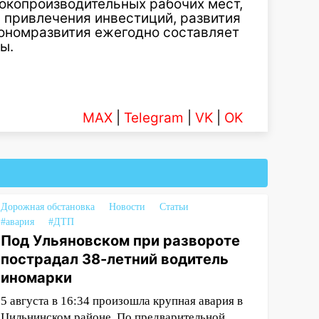
сокопроизводительных рабочих мест,
 привлечения инвестиций, развития
экономразвития ежегодно составляет
ы.
MAX
|
Telegram
|
VK
|
OK
Дорожная обстановка
Новости
Статьи
#авария
#ДТП
Под Ульяновском при развороте
пострадал 38-летний водитель
иномарки
5 августа в 16:34 произошла крупная авария в
Цильнинском районе. По предварительной