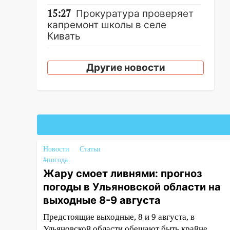
15:27
Прокуратура проверяет
капремонт школы в селе
Кивать
15:08
В Кузоватово после
прокурорской проверки
Другие новости
обновили разметку на
пешеходных переходах
14:40
На проспекте Гая в
Ульяновске запретили
остановку автомобилей на 50-
метровом участке
Новости
Статьи
14:22
В Новом городе 8 августа
#погода
пройдет большой фестиваль
Жару смоет ливнями: прогноз
«Наше время» с
погоды в Ульяновской области на
мотофристайлом и концертом
выходные 8-9 августа
«Мураками»
Предстоящие выходные, 8 и 9 августа, в
14:04
Жару смоет ливнями:
Ульяновской области обещают быть крайне