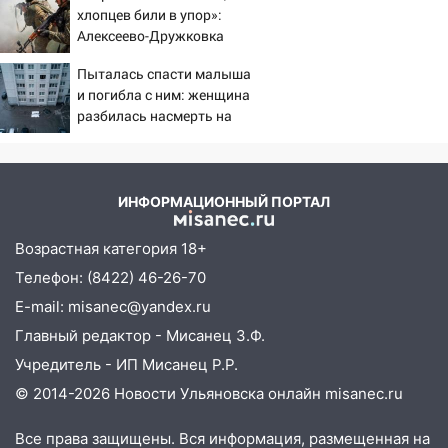
хлопцев били в упор»:
05:30
Астрологи назвали самый
Алексеево-Дружковка
опасный день августа: что ждет каждый
стала могильником для
знак 5 августа
Пыталась спасти малыша
«птах Мадьяра»
и погибла с ним: женщина
04.08.2026
разбилась насмерть на
23:27
Прокуратура проверяет
глазах у детей 06/08/2026
капремонт школы в посёлке Налейка
– Новости
22:33
Прокуратура проверяет
ИНФОРМАЦИОННЫЙ ПОРТАЛ
спортивные объекты в Старой Майне
21:01
Ульяновцев приглашают сдать
Возрастная категория 18+
кровь: День донора пройдёт 6 августа
Телефон: (8422) 46-26-70
20:17
Ульяновская область девятую
E-mail: misanec@yandex.ru
неделю подряд удерживает самые
Главный редактор - Мисанец З.Ф.
низкие цены на подсолнечное масло
Учредитель - ИП Мисанец Р.Р.
19:33
Коровы-рекордсменки: в
© 2014-2026 Новости Ульяновска онлайн
misanec.ru
Ульяновской области выросли надои
молока
Все права защищены. Вся информация, размещенная на