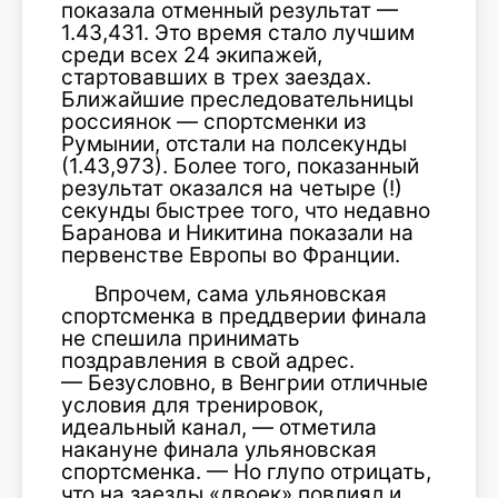
показала отменный результат —
1.43,431. Это время стало лучшим
среди всех 24 экипажей,
стартовавших в трех заездах.
Ближайшие преследовательницы
россиянок — спортсменки из
Румынии, отстали на полсекунды
(1.43,973). Более того, показанный
результат оказался на четыре (!)
секунды быстрее того, что недавно
Баранова и Никитина показали на
первенстве Европы во Франции.
Впрочем, сама ульяновская
спортсменка в преддверии финала
не спешила принимать
поздравления в свой адрес.
— Безусловно, в Венгрии отличные
условия для тренировок,
идеальный канал, — отметила
накануне финала ульяновская
спортсменка. — Но глупо отрицать,
что на заезды «двоек» повлиял и