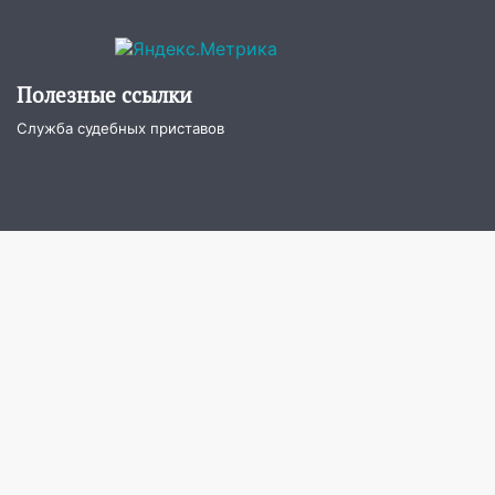
16:10
Прокуратура потребовала
усилить борьбу со свалками в
Инзенском районе
Полезные ссылки
16:06
Патриарх Кирилл оценил работу
Служба судебных приставов
Симбирской епархии
15:45
Жителям села Тагай больше не
придётся ездить в райцентр ради сдачи
анализов
15:30
После жалобы прокурору на
улице Льва Толстого в Старой Майне
восстановили освещение
15:23
За неделю ульяновские спасатели
спасли восемь человек
14:40
Житель Димитровграда поверил в
«посылку от дочери» и лишился более 3
миллионов рублей