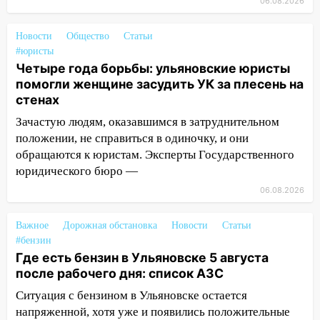
06.08.2026
13:30
В Димитровграде на улице
Трудовой горело здание
Новости
Общество
Статьи
13:00
Водитель без прав врезался в
#юристы
припаркованный автомобиль
Четыре года борьбы: ульяновские юристы
помогли женщине засудить УК за плесень на
12:37
Переезжал «зебру» на
стенах
велосипеде и попал под колеса
Зачастую людям, оказавшимся в затруднительном
12:18
Вспыхнул изнутри: в
положении, не справиться в одиночку, и они
Железнодорожном районе горела дача
обращаются к юристам. Эксперты Государственного
юридического бюро —
11:33
В Засвияжье под колёса авто
попал мужчина
06.08.2026
11:17
В Радищевском районе сгорели
Важное
Дорожная обстановка
Новости
Статьи
хозяйственные постройки
#бензин
Где есть бензин в Ульяновске 5 августа
11:00
В Канадее горел жилой дом
после рабочего дня: список АЗС
10:18
Губернатор Ульяновской области:
Ситуация с бензином в Ульяновске остается
уничтожено четыре беспилотника в
напряженной, хотя уже и появились положительные
регионе