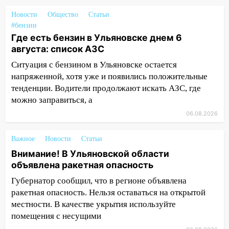
больницей
Новости
Общество
Статьи
16:06
18-летняя девушка без прав
#бензин
перевернулась на мопеде и попала в
Где есть бензин в Ульяновске днем 6
больницу
августа: список АЗС
15:59
Ульяновец отдал более 14
Ситуация с бензином в Ульяновске остается
миллионов рублей за криминальное
напряженной, хотя уже и появились положительные
покровительство
тенденции. Водители продолжают искать АЗС, где
можно заправиться, а
15:32
На «кольце» кроссовер сбил 18-
летнего мопедиста
06.08.2026
15:00
В Ульяновске после тройного ДТП
Важное
Новости
Статьи
госпитализировали 25-летнего байкера
Внимание! В Ульяновской области
14:32
На Ульяновскую область
объявлена ракетная опасность
надвигается жара
Губернатор сообщил, что в регионе объявлена
14:08
Пешеход переходил по «зебре»:
ракетная опасность. Нельзя оставаться на открытой
подробности серьезной аварии на
местности. В качестве укрытия используйте
Фруктовой
помещения с несущими