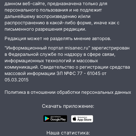
данном веб-сайте, предназначена только для
18:20
В Ульяновской области до конца
персонального пользования и не подлежит
года благоустроят 20 родников
дальнейшему воспроизведению и/или
17:27
распространению в какой-либо форме, иначе как с
В Ульяновской области 114 детей-
письменного разрешения редакции.
сирот получили жильё с начала года
Редакция может не разделять мнение авторов.
16:43
Дорожный сезон перевалил за
экватор: в Ульяновской области
"Информационный портал misanec.ru" зарегистрирован
обновили половину региональных трасс
в Федеральной службе по надзору в сфере связи,
информационных технологий и массовых
16:31
В Ульяновской области
коммуникаций. Свидетельство о регистрации средства
капитально отремонтируют 101
массовой информации ЭЛ №ФС 77 - 61045 от
многоквартирный дом
05.03.2015
16:30
Прогноз погоды в Ульяновской
Политика в отношении обработки персональных данных
области на 5 августа
Скачать приложение:
16:20
В Сурском районе сёла оказались
не защищены от лесных пожаров
16:12
Пуля пробила окно квартиры на
16-м этаже в Ульяновске
Наша статистика: