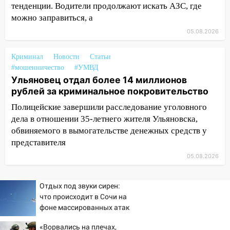
тенденции. Водители продолжают искать АЗС, где
10:00
В Ульяновске дотла сгорел
можно заправиться, а
легковой автомобиль
05.08.2026
09:39
В Ульяновске будут судить десять
Криминал
Новости
Статьи
наркодилеров, снабжавших две области
#мошенничество
#УМВД
09:25
Вынесли приговор дебоширам,
Ульяновец отдал более 14 миллионов
избившим мужчину в трамвае
рублей за криминальное покровительство
Полицейские завершили расследование уголовного
08:27
Ульяновская полиция получила
дела в отношении 35-летнего жителя Ульяновска,
один из шести уникальных автомобилей
в России
обвиняемого в вымогательстве денежных средств у
представителя
07:02
Жара отступит: какой будет
05.08.2026
погода в Ульяновске днем 5 августа
06:10
Двое мигрантов изнасиловали 13-
Отдых под звуки сирен:
летнюю девочку в центре Ульяновска
что происходит в Сочи на
фоне массированных атак
06:00
Мертвеца выкопали, посадили в
беспилотников
мешок и попытались утопить в Волге
«Ворвались на плечах,