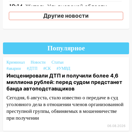
19:14
Житель Ульяновской области
подвез троих незнакомцев на трассе и
Другие новости
заработал уголовное дело
18:14
Прогноз погоды на 6 августа в
Ульяновской области
18:00
Мотофристайл, рок и силовой
Популярное
экстрим: в Ульяновске пройдет
большой фестиваль «Наше время»
Криминал
Новости
Статьи
#аварии
#ДТП
#СК
#УМВД
17:30
Где есть бензин в Ульяновске 5
Инсценировали ДТП и получили более 4,6
августа после рабочего дня: список АЗС
миллиона рублей: перед судом предстанет
банда автоподставщиков
17:05
«Обыск» по видеосвязи: в
Ульяновске задержали 19-летнюю
Сегодня, 6 августа, стало известно о передаче в суд
сообщницу мошенников
уголовного дела в отношении членов организованной
преступной группы, обвиняемых в мошенничестве
16:12
Едва не перерезал горло: в
при получении
Вешкайме посиделки с судимым
знакомым закончились для женщины
06.08.2026