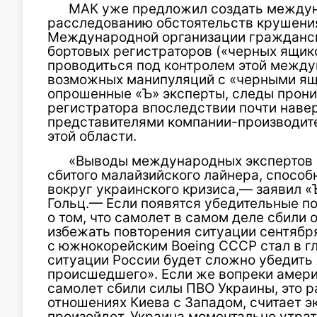
МАК уже предложил создать между
расследованию обстоятельств крушения
Международной организации гражданск
бортовых регистраторов («черных ящик
проводиться под контролем этой между
возможных манипуляций с «черными ящи
опрошенные «Ъ» эксперты, следы прон
регистратора впоследствии почти наве
представителями компании-производите
этой области.
«Выводы международных экспертов о 
сбитого малайзийского лайнера, спосо
вокруг украинского кризиса,— заявил «
Гольц.— Если появятся убедительные 
о том, что самолет в самом деле сбили 
избежать повторения ситуации сентября
с южнокорейским Boeing СССР стал в гл
ситуации России будет сложно убедить
происшедшего». Если же вопреки амери
самолет сбили силы ПВО Украины, это р
отношениях Киева с Западом, считает эк
произойдет, Украина моментально утрат