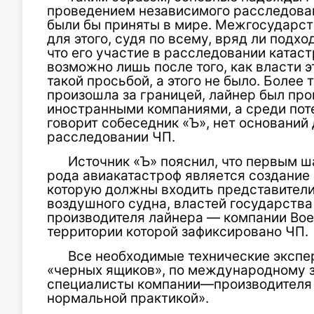
проведением независимого расследован
были бы приняты в мире. Межгосударс
для этого, судя по всему, вряд ли подхо
что его участие в расследовании катас
возможно лишь после того, как власти 
такой просьбой, а этого не было. Более 
произошла за границей, лайнер был про
иностранными компаниями, а среди пот
говорит собеседник «Ъ», нет оснований 
расследовании ЧП.
Источник «Ъ» пояснил, что первым ш
рода авиакатастроф является создание
которую должны входить представител
воздушного судна, властей государства
производителя лайнера — компании Boei
территории которой зафиксировано ЧП.
Все необходимые технические экспер
«черных ящиков», по международному з
специалисты компании—производителя с
нормальной практикой».