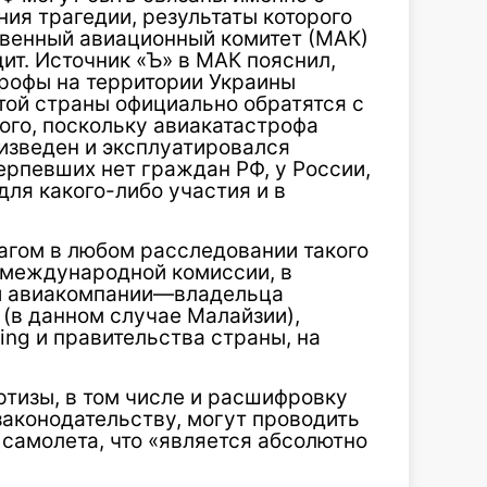
ия трагедии, результаты которого
твенный авиационный комитет (МАК)
дит. Источник «Ъ» в МАК пояснил,
трофы на территории Украины
этой страны официально обратятся с
того, поскольку авиакатастрофа
изведен и эксплуатировался
ерпевших нет граждан РФ, у России,
для какого-либо участия и в
агом в любом расследовании такого
 международной комиссии, в
и авиакомпании—владельца
 (в данном случае Малайзии),
ng и правительства страны, на
тизы, в том числе и расшифровку
аконодательству, могут проводить
амолета, что «является абсолютно