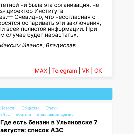
тетной ни была эта организация, не
«Ъ» директор Института
в.— Очевидно, что несогласная с
осятся оспаривать эти заключения,
али всей полнотой информации. При
м случае будет нарастать».
 Максим Иванов, Владислав
MAX
|
Telegram
|
VK
|
OK
Новости
Общество
Статьи
#АЗС
#бензин
#топливный кризис
Где есть бензин в Ульяновске 7
августа: список АЗС