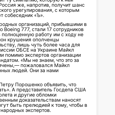
Россия же, напротив, получит шанс
ского урегулирования, с которым
т собеседник «Ъ».
одных организаций, прибывшими в
 Boeing 777, стали 17 сотрудников
 полноценную работу им с ходу не
йон крушения ополченцы
льству, лишь чуть более часа для
миссии ОБСЕ на Украине Майкл
ии помимо экспертов организации
датом. «Мы не знаем, что это за
ничены,— пожаловался Майкл
ных людей. Они за нами
Петру Порошенко объявить, что
ть». А представитель Госдепа США
олета и другие обломки
венным доказательствам наносят
гут быть прелюдией к тому, чтобы в
народных экспертов.