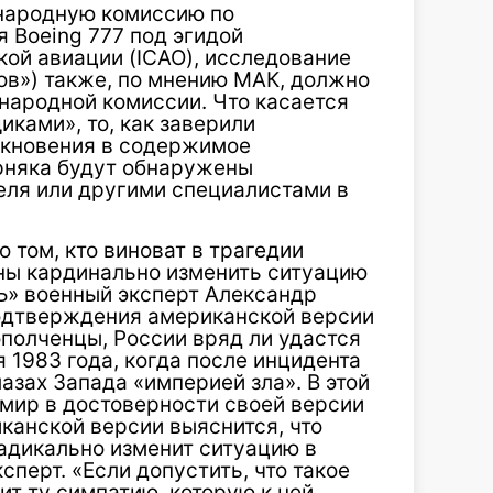
народную комиссию по
 Boeing 777 под эгидой
ой авиации (ICAO), исследование
ов») также, по мнению МАК, должно
народной комиссии. Что касается
ками», то, как заверили
икновения в содержимое
рняка будут обнаружены
ля или другими специалистами в
том, кто виноват в трагедии
бны кардинально изменить ситуацию
Ъ» военный эксперт Александр
подтверждения американской версии
ополченцы, России вряд ли удастся
 1983 года, когда после инцидента
азах Запада «империей зла». В этой
 мир в достоверности своей версии
канской версии выяснится, что
адикально изменит ситуацию в
сперт. «Если допустить, что такое
ит ту симпатию, которую к ней