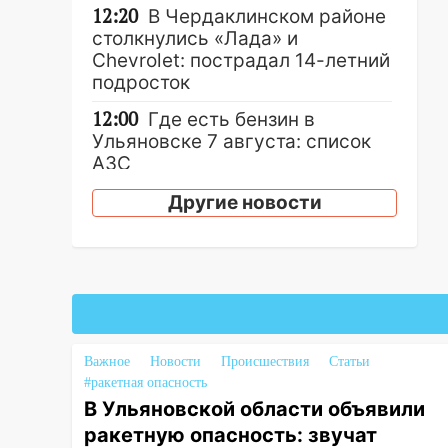
12:20
В Чердаклинском районе
столкнулись «Лада» и
Chevrolet: пострадал 14-летний
подросток
12:00
Где есть бензин в
Ульяновске 7 августа: список
АЗС
11:50
Заснул рядом с ребёнком
Другие новости
и случайно задушил его: суд
вынес приговор
11:38
В Ленинском районе
пожар полностью уничтожил
дачный дом и сарай
11:38
В Госдуме предложили
Важное
Новости
Происшествия
Статьи
отменить ЕГЭ с 2027 года
#ракетная опасность
В Ульяновской области объявили
11:25
В Ульяновске ИИ будет
ракетную опасность: звучат
выявлять нарушителей на