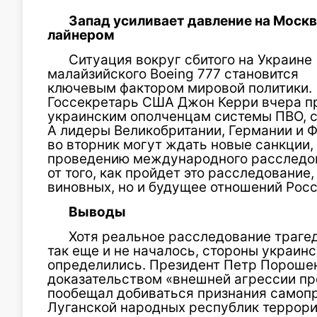
Запад усиливает давление на Москв
лайнером
Ситуация вокруг сбитого на Украине
малайзийского Boeing 777 становится
ключевым фактором мировой политики.
Госсекретарь США Джон Керри вчера п
украинским ополченцам системы ПВО, с
А лидеры Великобритании, Германии и 
во вторник могут ждать новые санкции,
проведению международного расследов
от того, как пройдет это расследование
виновных, но и будущее отношений Росс
Выводы
Хотя реальное расследование трагед
так еще и не началось, стороны украин
определились. Президент Петр Порошен
доказательством «внешней агрессии пр
пообещал добиваться признания самоп
Луганской народных республик террор