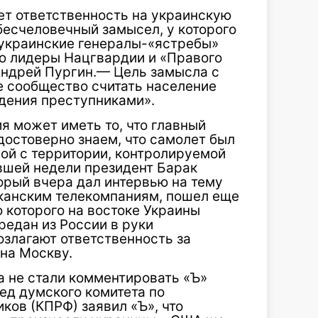
ет ответственность на украинскую
бесчеловечный замысел, у которого
 украинские генералы-«ястребы»
ю лидеры Нацгвардии и «Правого
Андрей Пургин.— Цель замысла с
е сообщество считать население
дения преступниками».
я может иметь то, что главный
достоверно знаем, что самолет был
ой с территории, контролируемой
вшей недели президент Барак
орый вчера дал интервью на тему
канским телекомпаниям, пошел еще
ю которого на востоке Украины
редан из России в руки
озлагают ответственность за
 на Москву.
а не стали комментировать «Ъ»
д думского комитета по
ов (КПРФ) заявил «Ъ», что