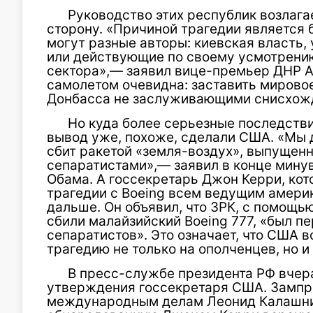
Руководство этих республик возлага
сторону. «Причиной трагедии является 
могут разные авторы: киевская власть,
или действующие по своему усмотрени
сектора»,— заявил вице-премьер ДНР 
самолетом очевидна: заставить мирово
Донбасса не заслуживающими снисхож
Но куда более серьезные последстви
вывод уже, похоже, сделали США. «Мы 
сбит ракетой «земля-воздух», выпущенн
сепаратистами»,— заявил в конце мину
Обама. А госсекретарь Джон Керри, кот
трагедии с Boeing всем ведущим амери
дальше. Он объявил, что ЗРК, с помощь
сбили малайзийский Boeing 777, «был пе
сепаратистов». Это означает, что США в
трагедию не только на ополченцев, но и
В пресс-службе президента РФ вчер
утверждения госсекретаря США. Зампре
международным делам Леонид Калашник