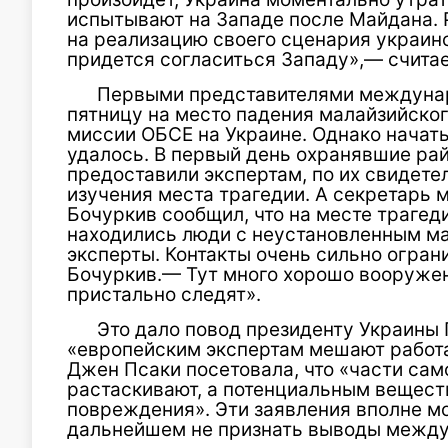
испытывают на Западе после Майдана. 
на реализацию своего сценария украин
придется согласиться Западу»,— считае
Первыми представителями междунар
пятницу на место падения малайзийского
миссии ОБСЕ на Украине. Однако начать
удалось. В первый день охранявшие ра
предоставили экспертам, по их свидете
изучения места трагедии. А секретарь 
Бочуркив сообщил, что на месте трагед
находились люди с неустановленным ман
эксперты. Контакты очень сильно огра
Бочуркив.— Тут много хорошо вооружен
пристально следят».
Это дало повод президенту Украины 
«европейским экспертам мешают работа
Джен Псаки посетовала, что «части сам
растаскивают, а потенциальным вещест
повреждения». Эти заявления вполне мо
дальнейшем не признать выводы между