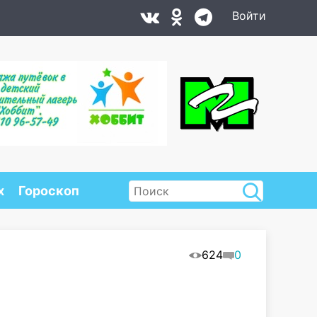
Войти
х
Гороскоп
624
0