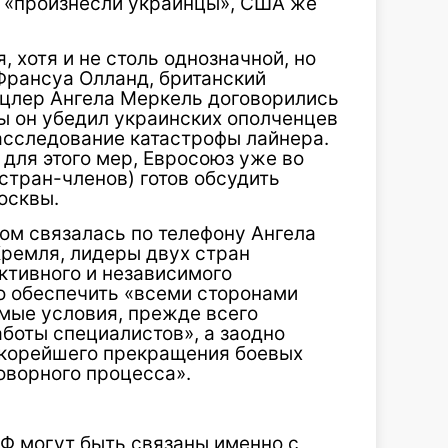
 «произнесли украинцы», США же
.
 хотя и не столь однозначной, но
Франсуа Олланд, британский
нцлер Ангела Меркель договорились
бы он убедил украинских ополченцев
асследование катастрофы лайнера.
для этого мер, Евросоюз уже во
стран-членов) готов обсудить
осквы.
м связалась по телефону Ангела
ремля, лидеры двух стран
ективного и независимого
 обеспечить «всеми сторонами
мые условия, прежде всего
боты специалистов», а заодно
скорейшего прекращения боевых
оворного процесса».
Ф могут быть связаны именно с