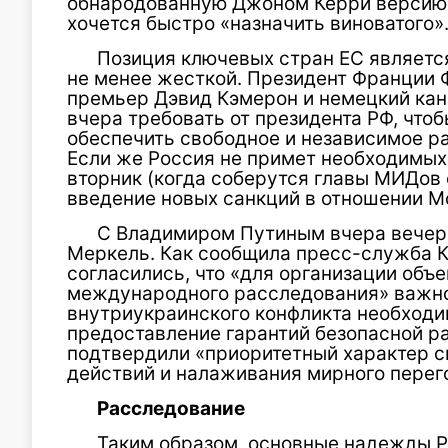
обнародованную Джоном Керри версию
хочется быстро «назначить виноватого»
Позиция ключевых стран ЕС является,
не менее жесткой. Президент Франции 
премьер Дэвид Кэмерон и немецкий ка
вчера требовать от президента РФ, что
обеспечить свободное и независимое р
Если же Россия не примет необходимых 
вторник (когда соберутся главы МИДов 
введение новых санкций в отношении М
С Владимиром Путиным вчера вечеро
Меркель. Как сообщила пресс-служба К
согласились, что «для организации объ
международного расследования» важно
внутриукраинского конфликта необходи
предоставление гарантий безопасной ра
подтвердили «приоритетный характер 
действий и налаживания мирного перег
Расследование
Таким образом, основные надежды Р