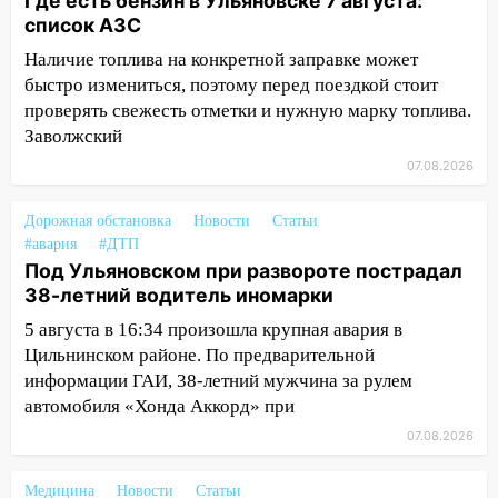
Где есть бензин в Ульяновске 7 августа:
список АЗС
10:26
На нескольких улицах Ульяновска
временно отключили холодную воду
Наличие топлива на конкретной заправке может
быстро измениться, поэтому перед поездкой стоит
10:14
В Ульяновске двоих участников
проверять свежесть отметки и нужную марку топлива.
коррупционной схемы при ЦГКБ
Заволжский
отправили в колонию на 7 и 8 лет
07.08.2026
09:52
Ночью беспилотники сбили над
соседними Татарстаном и Саратовской
Дорожная обстановка
Новости
Статьи
областью
#авария
#ДТП
Под Ульяновском при развороте пострадал
09:41
Диана Шурыгина уверовала в
38-летний водитель иномарки
Бога в СИЗО
5 августа в 16:34 произошла крупная авария в
09:35
В Ульяновске директора фирмы
Цильнинском районе. По предварительной
будут судить за неуплату налогов на 48
информации ГАИ, 38-летний мужчина за рулем
млн рублей
автомобиля «Хонда Аккорд» при
08:22
Подросток на питбайке сбил
07.08.2026
велосипедистку: пострадали двое
Медицина
Новости
Статьи