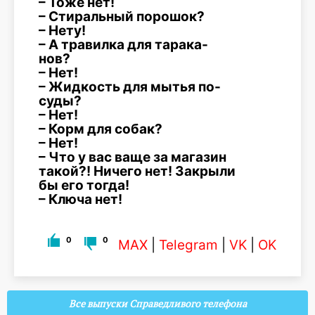
– Тоже нет!
– Стиральный порошок?
– Нету!
– А травилка для тарака-
нов?
– Нет!
– Жидкость для мытья по-
суды?
– Нет!
– Корм для собак?
– Нет!
– Что у вас ваще за магазин
такой?! Ничего нет! Закрыли
бы его тогда!
– Ключа нет!
0
0
MAX
|
Telegram
|
VK
|
OK
Все выпуски Справедливого телефона