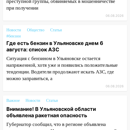
20:04
Ульяновцев приглашают на забег,
преступной группы, обвиняемых в мошенничестве
посвящённый Дню воздушного флота
при получении
России
06.08.2026
19:12
В Ульяновской области
руководителя частной компании
Новости
Общество
Статьи
#бензин
наказали за сокрытие прошлого своего
Где есть бензин в Ульяновске днем 6
сотрудник
августа: список АЗС
18:02
В Ульяновск едут звезды
Ситуация с бензином в Ульяновске остается
баскетбола!
напряженной, хотя уже и появились положительные
17:08
Ульяновский областной суд
тенденции. Водители продолжают искать АЗС, где
оставил в силе приговор руководству
можно заправиться, а
«УльяновскФармации» за махинации на
06.08.2026
3,2 млн рублей
16:09
Ветераны легкой атлетики из
Важное
Новости
Статьи
Ульяновска успешно выступили на
Внимание! В Ульяновской области
Чемпионате России
объявлена ракетная опасность
16:02
Губернатор сообщил, что в регионе объявлена
В Ульяновской области убрали