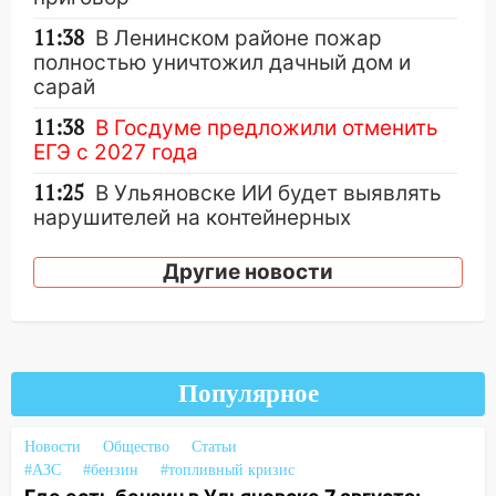
11:38
В Ленинском районе пожар
полностью уничтожил дачный дом и
сарай
11:38
В Госдуме предложили отменить
ЕГЭ с 2027 года
11:25
В Ульяновске ИИ будет выявлять
нарушителей на контейнерных
площадках
Другие новости
11:20
Ульяновская шахматистка
Валерия Клейменова выиграла два
золота в составе сборной мира
11:16
В Ульяновске открыли памятную
Популярное
доску декабристу Кондратию Рылееву
10:40
В Ульяновске спасатели ночью
Новости
Общество
Статьи
нашли потерявшегося в заброшенных
#АЗС
#бензин
#топливный кризис
садах 79-летнего мужчину