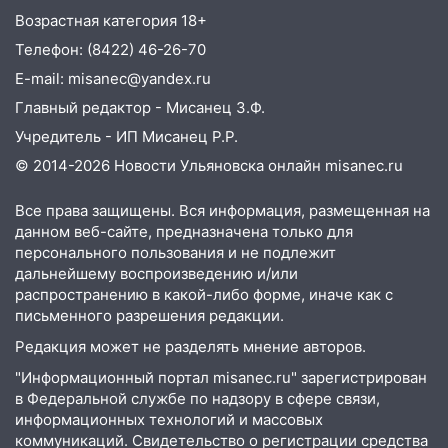
судом предстанет банда
Возрастная категория 18+
автоподставщиков
Телефон: (8422) 46-26-70
13:36
В Инзе произошел крупный пожар
E-mail: misanec@yandex.ru
Главный редактор - Мисанец З.Ф.
13:00
В суде защитили репутацию
Учредитель - ИП Мисанец Р.Р.
мужчины, которого необоснованно
обвиняли в жестоком обращении с
© 2014-2026 Новости Ульяновска онлайн
misanec.ru
животными
Все права защищены. Вся информация, размещенная на
12:28
Миллион на «льготниках»: в
данном веб-сайте, предназначена только для
Ульяновской области перевозчик
персонального пользования и не подлежит
провернул хитрую схему с чужими
дальнейшему воспроизведению и/или
проездными
распространению в какой-либо форме, иначе как с
письменного разрешения редакции.
12:10
Ульяновский алиментщик накопил
120 тысяч долга
Редакция может не разделять мнение авторов.
"Информационный портал misanec.ru" зарегистрирован
11:49
Снят режим «Ракетная
в Федеральной службе по надзору в сфере связи,
опасность» на территории Ульяновской
информационных технологий и массовых
области
коммуникаций. Свидетельство о регистрации средства