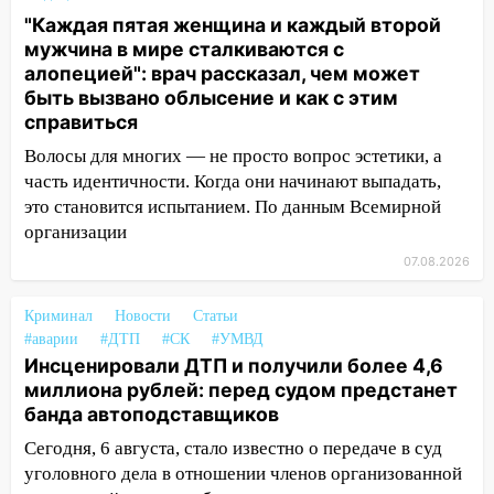
07:20
Жара возвращается: ожидается
знойный и сухой четверг
"Каждая пятая женщина и каждый второй
мужчина в мире сталкиваются с
06:00
Под Ульяновском при развороте
алопецией": врач рассказал, чем может
пострадал 38-летний водитель
быть вызвано облысение и как с этим
иномарки
справиться
05:00
«Каждая пятая женщина и каждый
Волосы для многих — не просто вопрос эстетики, а
второй мужчина в мире сталкиваются с
часть идентичности. Когда они начинают выпадать,
алопецией»: врач рассказал, чем может
это становится испытанием. По данным Всемирной
быть вызвано облысение и как с этим
организации
справиться
07.08.2026
03:30
Гороскоп на 7 августа: пятница
принесет прилив творческой энергии и
Криминал
Новости
Статьи
отличные шансы исправить старые
#аварии
#ДТП
#СК
#УМВД
ошибки
Инсценировали ДТП и получили более 4,6
миллиона рублей: перед судом предстанет
06.08.2026
банда автоподставщиков
23:20
Прогноз погоды на 7 августа в
Сегодня, 6 августа, стало известно о передаче в суд
Ульяновской области
уголовного дела в отношении членов организованной