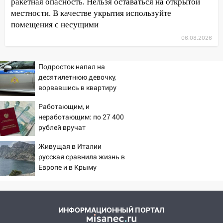
более 28% площадей зерновых и
ракетная опасность. Нельзя оставаться на открытой
зернобобовых культур
местности. В качестве укрытия используйте
помещения с несущими
15:51
Бросила кирпич в жену брата: в
06.08.2026
Ульяновской области завели дело на
агрессивную женщину
Подросток напал на
15:47
На улице Радищева сбили
десятилетнюю девочку,
курьера: крупная авария в Ульяновске
ворвавшись в квартиру
15:15
Проводил до квартиры и ограбил:
Работающим, и
новый кавалер женщины оказался
неработающим: по 27 400
рецидивистом
рублей вручат
пенсионерам в сентябре -
14:26
В Ульяновске ограничат движение
Живущая в Италии
PrimaMedia.ru
по улице Ефремова
русская сравнила жизнь в
Европе и в Крыму
14:23
67% ульяновцев готовы
передумать увольняться, если им
повысят зарплату
14:01
Инсценировали ДТП и получили
ИНФОРМАЦИОННЫЙ ПОРТАЛ
более 4,6 миллиона рублей: перед