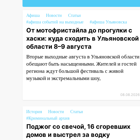
прокурорской проверки
обновили разметку на
Афиша
Новости
Статьи
пешеходных переходах
#афиша событий на выходные
#афиша Ульяновска
14:40
От мотофристайла до прогулки с
На проспекте Гая в
Ульяновске запретили
хаски: куда сходить в Ульяновской
остановку автомобилей на 50-
области 8–9 августа
метровом участке
Вторые выходные августа в Ульяновской области
14:22
В Новом городе 8 августа
обещают быть насыщенными. Жителей и гостей
пройдет большой фестиваль
региона ждут большой фестиваль с живой
«Наше время» с
музыкой и экстремальными шоу,
мотофристайлом и концертом
«Мураками»
08.08.2026
14:04
Жару смоет ливнями:
прогноз погоды в Ульяновской
История
Новости
Статьи
области на выходные 8-9
#Криминальный архив
августа
Поджог со свечой, 16 сгоревших
13:30
В Ульяновске
домов и выстрел за водку