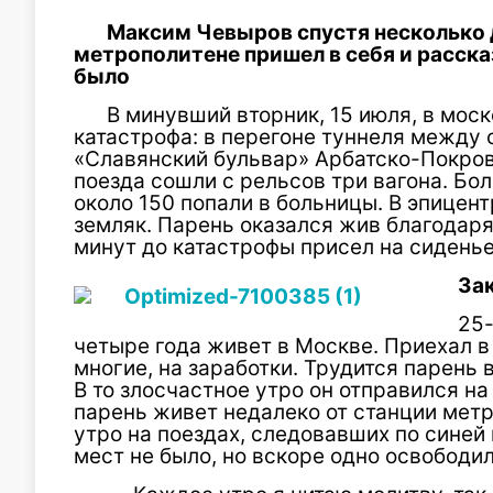
Максим Чевыров спустя несколько 
метрополитене пришел в себя и расска
было
В минувший вторник, 15 июля, в мо
катастрофа: в перегоне туннеля между
«Славянский бульвар» Арбатско-Покров
поезда сошли с рельсов три вагона. Бол
около 150 попали в больницы. В эпицен
земляк. Парень оказался жив благодаря 
минут до катастрофы присел на сиденье
Зак
25
четыре года живет в Москве. Приехал в 
многие, на заработки. Трудится парень
В то злосчастное утро он отправился на
парень живет недалеко от станции мет
утро на поездах, следовавших по синей 
мест не было, но вскоре одно освободил