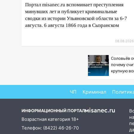
транспортные
Портал misanec.ru вспоминает преступления
полицейские проведут акцию
минувших лет и публикует криминальные
«Час пассажира»
сводки из истории Ульяновской области за 6-7
13:20
В Ульяновске за один
августа. 6 августа 1866 года в Сызранском
день обокрали женщину на
пляже и подростка в сквере
08.08.2026
13:01
В Димитровграде
мужчина выбросил из машины
Соловьёв о
страйкбольную гранату: его
почему счи
задержали
крупную во
неизбежно
12:34
На Ульяновскую область
надвигается сильнейшая
ЧП
Криминал
Политик
непогода: град и шквал до 27
м/с
12:31
Ульяновец хотел купить
ИНФОРМАЦИОННЫЙ ПОРТАЛ
В
иномарку из Европы и потерял
на
Возрастная категория 18+
760 тысяч рублей
п
Телефон: (8422) 46-26-70
д