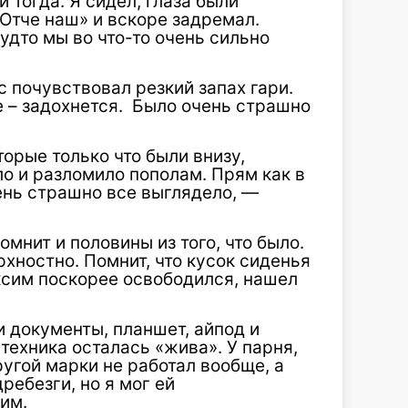
 тогда. Я сидел, глаза были
«Отче наш» и вскоре задремал.
будто мы во что-то очень сильно
с почувствовал резкий запах гари.
е – задохнется. Было очень страшно
орые только что были внизу,
о и разломило пополам. Прям как в
чень страшно все выглядело, —
омнит и половины из того, что было.
хностно. Помнит, что кусок сиденья
ксим поскорее освободился, нашел
ли документы, планшет, айпод и
 техника осталась «жива». У парня,
ругой марки не работал вообще, а
дребезги, но я мог ей
им.