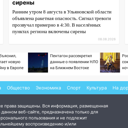
сирены
Ранним утром 8 августа в Ульяновской области
объявлена ракетная опасность. Сигнал тревоги
прозвучал примерно в 4:30. В населённых
пунктах региона включены сирены
08.08.2026
бъяснил,
Пентагон рассекретил
Ро
тает новую
данные о появлении НЛО
со
йну в Европе
на Ближнем Востоке
но
й
а
Общество
Экономика
Спорт
Культура
На до
се права защищены. Вся информация, размещенная
 данном веб-сайте, предназначена только для
ерсонального пользования и не подлежит
альнейшему воспроизведению и/или