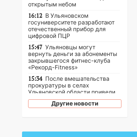
открытым небом
16:12
В Ульяновском
госуниверситете разработают
отечественный прибор для
цифровой ПЦР
15:47
Ульяновцы могут
вернуть деньги за абонементы
закрывшегося фитнес-клуба
«Рекорд-Fitness»
15:34
После вмешательства
прокуратуры в селах
Ульяновской области привели
в порядок детские площадки
Другие новости
15:27
Прокуратура проверяет
капремонт школы в селе
Кивать
15:08
В Кузоватово после