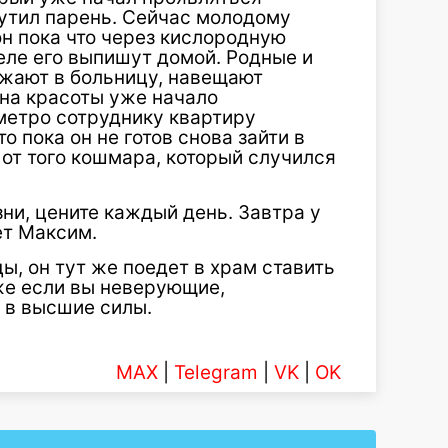
шутил парень. Сейчас молодому
н пока что через кислородную
еле его выпишут домой. Родные и
зжают в больницу, навещают
она красоты уже начало
метро сотруднику квартиру
о пока он не готов снова зайти в
 от того кошмара, который случился
ни, цените каждый день. Завтра у
ет Максим.
ы, он тут же поедет в храм ставить
аже если вы неверующие,
е в высшие силы.
MAX
|
Telegram
|
VK
|
OK