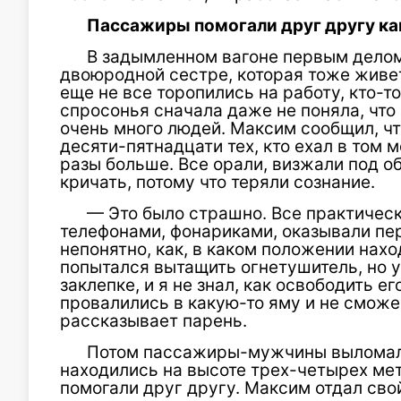
Пассажиры помогали друг другу ка
В задымленном вагоне первым делом
двоюродной сестре, которая тоже живет
еще не все торопились на работу, кто-то
спросонья сначала даже не поняла, что 
очень много людей. Максим сообщил, чт
десяти-пятнадцати тех, кто ехал в том м
разы больше. Все орали, визжали под о
кричать, потому что теряли сознание.
— Это было страшно. Все практическ
телефонами, фонариками, оказывали п
непонятно, как, в каком положении нах
попытался вытащить огнетушитель, но у
заклепке, и я не знал, как освободить е
провалились в какую-то яму и не сможе
рассказывает парень.
Потом пассажиры-мужчины выломали 
находились на высоте трех-четырех мет
помогали друг другу. Максим отдал сво