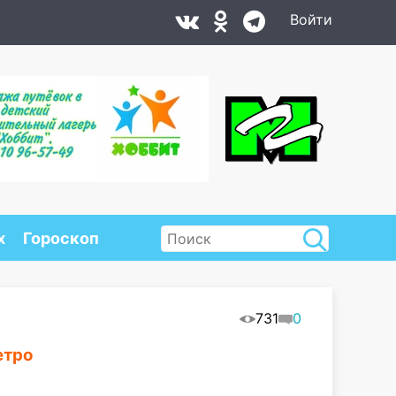
Войти
х
Гороскоп
731
0
етро