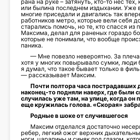
рана на руке – затянуть, кто-то нес тех
или былина последнем издыхании. Уже в
многие приседали и двигались так впер
работников метро, которые вели себя д
старались помочь, но те, кто спасся из
Максима, делал для раненых гораздо бо
которые не понимали, что вообще происх
паника.
— Мне повезло невероятно. За плечам
хотя у многих повырывало сумки, люди
я думал, что такое бывает только в фил
— рассказывает Максим.
Почти полтора часа пострадавших д
наконец-то подняли наверх, где были с
случилась уже там, на улице, когда он п
еще кружилась голова. «Скорая» забрал
Родные в шоке от случившегося
Максим отделался достаточно несер
ребер, легкий ожог верхних дыхательны
ноги, царапины и синяк под глазом, кот