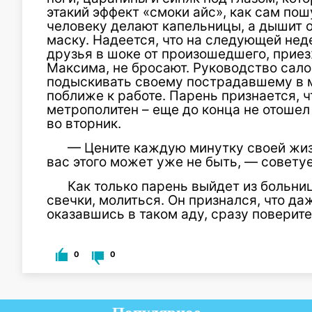
этакий эффект «смоки айс», как сам по
человеку делают капельницы, а дышит о
маску. Надеется, что на следующей нед
друзья в шоке от произошедшего, прие
Максима, не бросают. Руководство сал
подыскивать своему пострадавшему в 
поближе к работе. Парень признается, чт
метрополитен – еще до конца не отошел
во вторник.
— Цените каждую минутку своей жиз
вас этого может уже не быть, — совету
Как только парень выйдет из больниц
свечки, молиться. Он признался, что д
оказавшись в таком аду, сразу поверит
0
0