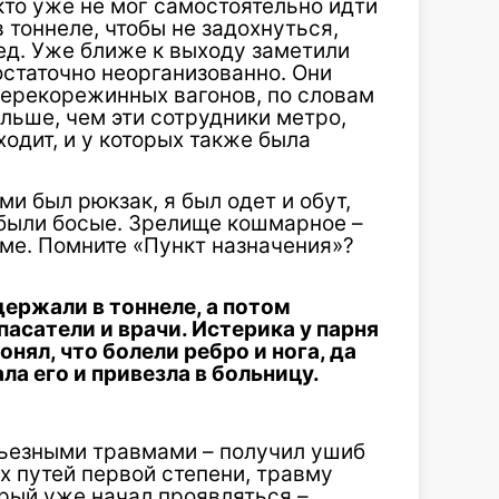
, кто уже не мог самостоятельно идти
 тоннеле, чтобы не задохнуться,
ед. Уже ближе к выходу заметили
остаточно неорганизованно. Они
 перекорежинных вагонов, по словам
льше, чем эти сотрудники метро,
одит, и у которых также была
и был рюкзак, я был одет и обут,
 были босые. Зрелище кошмарное –
ьме. Помните «Пункт назначения»?
ержали в тоннеле, а потом
пасатели и врачи. Истерика у парня
онял, что болели ребро и нога, да
а его и привезла в больницу.
ьезными травмами – получил ушиб
х путей первой степени, травму
орый уже начал проявляться –