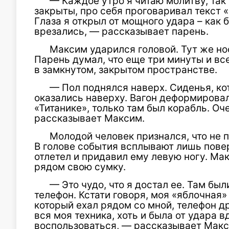
— Каждое утро я читаю молитву, так и
закрыты, про себя проговаривал текст 
Глаза я открыл от мощного удара – как 
врезались, — рассказывает парень.
Максим ударился головой. Тут же но
Парень думал, что еще три минуты и вс
в замкнутом, закрытом пространстве.
— Пол поднялся наверх. Сиденья, кот
оказались наверху. Вагон деформировал
«Титанике», только там был корабль. О
рассказывает Максим.
Молодой человек признался, что не п
В голове события всплывают лишь повер
отлетел и придавил ему левую ногу. Ма
рядом свою сумку.
— Это чудо, что я достал ее. Там бы
телефон. Кстати говоря, моя «яблочная»
который ехал рядом со мной, телефон д
вся моя техника, хоть и была от удара в
воспользоваться, — рассказывает Макс