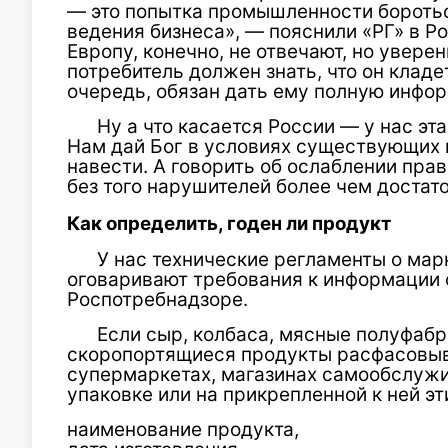
— это попытка промышленности боротьс
ведения бизнеса», — пояснили «РГ» в Р
Европу, конечно, не отвечают, но увере
потребитель должен знать, что он кладет
очередь, обязан дать ему полную инфо
Ну а что касается России — у нас эт
Нам дай Бог в условиях существующих 
навести. А говорить об ослаблении прав
без того нарушителей более чем достато
Как определить, годен ли продукт
У нас технические регламенты о ма
оговаривают требования к информации о
Роспотребнадзоре.
Если сыр, колбаса, мясные полуфаб
скоропортящиеся продукты расфасовыва
супермаркетах, магазинах самообслужи
упаковке или на прикрепленной к ней э
наименование продукта,