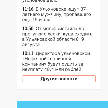
уголовное дело
11:16
В Ульяновске ищут 37-
летнего мужчину, пропавшего
ещё 19 июля
10:30
От мотофристайла до
прогулки с хаски: куда сходить
в Ульяновской области 8–9
августа
10:11
Директора ульяновской
«Нефтяной топливной
компании» будут судить за
неуплату 48,4 млн рублей
налогов
Другие новости
09:28
Дети на дорогах:
пострадали велосипедисты,
мотоциклисты и пешеходы.
Обзор крупных аварий в
Ульяновской области