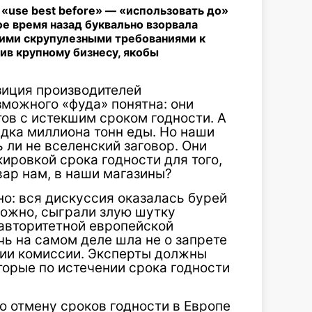
«use best before» — «использовать до»
ое время назад буквально взорвала
оими скрупулезными требованиями к
ив крупному бизнесу, якобы
зиция производителей
можного «фуда» понятна: они
ов с истекшим сроком годности. А
дка миллиона тонн еды. Но наши
 ли не вселенский заговор. Они
ировкой срока годности для того,
ар нам, в наши магазины?
но: вся дискуссия оказалась бурей
можно, сыграли злую шутку
 авторитетной европейской
чь на самом деле шла не о запрете
нии комиссии. Эксперты должны
торые по истечении срока годности
ю отмену сроков годности в Европе