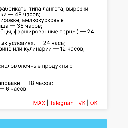
абрикаты типа лангета, вырезки,
вки — 48 часов;
нировке, мелкокусковые
яша — 36 часов;
убцы, фаршированные перцы) — 24
х условиях, — 24 часа;
зине или кулинарии — 12 часов;
 кисломолочные продукты с
правки — 18 часов;
— 6 часов.
MAX
|
Telegram
|
VK
|
OK