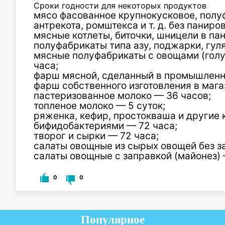
Сроки годности для некоторых продуктов
мясо фасованное крупнокусковое, полуф
антрекота, ромштекса и т. д. без паниро
мясные котлеты, биточки, шницели в па
полуфабрикаты типа азу, поджарки, гул
мясные полуфабрикаты с овощами (гол
часа;
фарш мясной, сделанный в промышленны
фарш собственного изготовления в мага
пастеризованное молоко — 36 часов;
топленое молоко — 5 суток;
ряженка, кефир, простокваша и другие
бифидобактериями — 72 часа;
творог и сырки — 72 часа;
салаты овощные из сырых овощей без за
салаты овощные с заправкой (майонез) 
0
0
Популярное