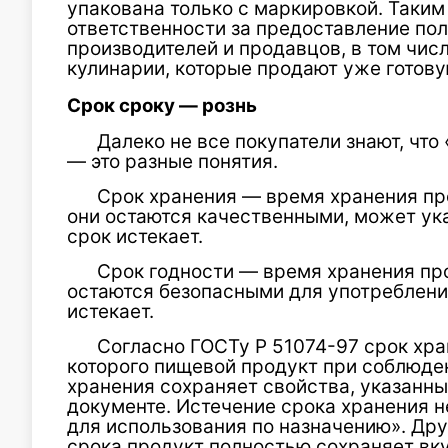
упакована только с маркировкой. Таким
ответственности за предоставление по
производителей и продавцов, в том чис
кулинарии, которые продают уже готову
Срок сроку — рознь
Далеко не все покупатели знают, что
— это разные понятия.
Срок хранения — время хранения про
они остаются качественными, может ука
срок истекает.
Срок годности — время хранения про
остаются безопасными для употребления,
истекает.
Согласно ГОСТу Р 51074-97 срок хра
которого пищевой продукт при соблюде
хранения сохраняет свойства, указанн
документе. Истечение срока хранения не
для использования по назначению». Дру
срока продукт полностью сохраняет вку