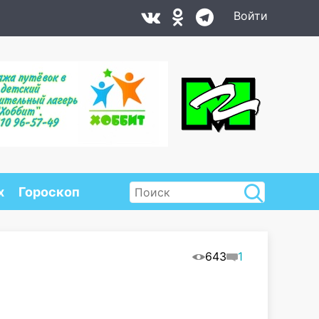
Войти
х
Гороскоп
643
1