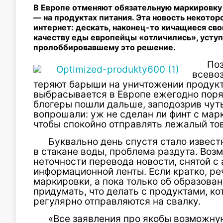
В Европе отменяют обязательную маркировку 
— на продуктах питания. Эта новость некотор
интернет: дескать, наконец-то кичащиеся св
качеству еды европейцы «отличились», уступ
пролоббировавшему это решение.
По
всевоз
теряют барыши на уничтожении продукт
выбрасывается в Европе ежегодно поря
блогеры пошли дальше, заподозрив чуть
вопрошали: уж не сделан ли финт с марк
чтобы спокойно отправлять лежалый тов
Буквально день спустя стало извест
в стакане воды, проблема раздута. Воз
неточности перевода новости, снятой с
информационной ленты. Если кратко, ре
маркировки, а пока только об образова
придумать, что делать с продуктами, ко
регулярно отправляются на свалку.
«Все заявления про якобы возможну