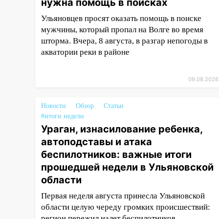
нужна помощь в поисках
АЗС
Ульяновцев просят оказать помощь в поиске
11:55
Соцсети: светофор упал
мужчины, который пропал на Волге во время
на машину во время сильного
шторма. Вчера, 8 августа, в разгар непогоды в
ливня в Ульяновске
акватории реки в районе
11:00
В Ульяновской области
люди в СНТ сидят без света
09.08.2026
10:13
Прокуратура подвела
итоги недели в Ульяновской
Новости
Обзор
Статьи
области
#итоги недели
Ураган, изнасилование ребенка,
09:18
Из-за ливня
автоподставы и атака
заблокировано движение
трамваев в Ульяновске
беспилотников: важные итоги
прошедшей недели в Ульяновской
09:15
Ураган, изнасилование
области
ребенка, автоподставы и атака
беспилотников: важные итоги
Первая неделя августа принесла Ульяновской
прошедшей недели в
области целую череду громких происшествий:
Ульяновской области
регион пережил налет беспилотников,