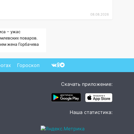
08.08.2026
иса – ужас
емлевских поваров.
чем жена Горбачева
ебовала пять видов
ши каждое утро?
рогах
Гороскоп
Скачать приложение:
Наша статистика: