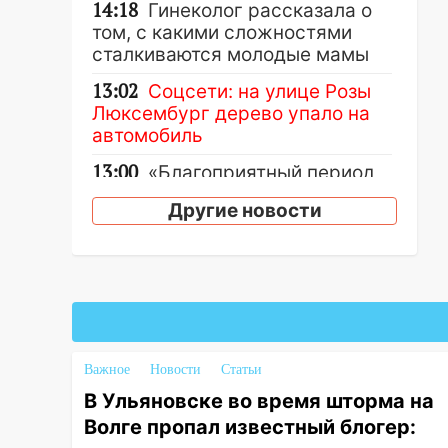
14:18
Гинеколог рассказала о
том, с какими сложностями
сталкиваются молодые мамы
13:02
Соцсети: на улице Розы
Люксембург дерево упало на
автомобиль
13:00
«Благоприятный период
для новых начинаний: гороскоп
Другие новости
для всех знаков зодиака на
неделю с 10 по 16 августа
13:00
На проспекте Тюленева в
Ульяновске образовалось
«море»
12:57
В Ульяновской области
Важное
Новости
Статьи
ожидается крупный град
В Ульяновске во время шторма на
12:11
Где есть бензин в
Волге пропал известный блогер:
Ульяновске 9 августа: список