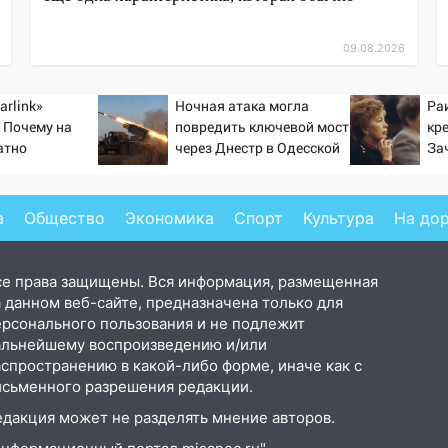
09.08.2026
arlink»
Ночная атака могла
Ра
 Почему на
повредить ключевой мост
кр
атно
через Днестр в Одесской
За
ь точность
области
тр
по объектам
ка
а
Общество
Экономика
Спорт
Культура
На до
се права защищены. Вся информация, размещенная
 данном веб-сайте, предназначена только для
ерсонального пользования и не подлежит
альнейшему воспроизведению и/или
аспространению в какой-либо форме, иначе как с
исьменного разрешения редакции.
едакция может не разделять мнение авторов.