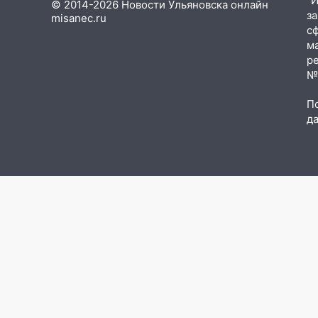
"
© 2014-2026 Новости Ульяновска онлайн
з
misanec.ru
05:05
День, когда всё может
с
измениться: гороскоп на 9
м
августа — три знака получат
р
шанс, который нельзя упустить
№Ф
08.08.2026
П
20:10
Во время урагана в
д
Ульяновске на Волге
перевернулась лодка
19:55
В Ульяновске упавшее
дерево заблокировало в
машине двух женщин
17:15
В Ульяновской области
ремонтируют девять мостов:
один уже готов, ещё два —
почти завершены
17:00
«Ульяновскалипсис»:
последствия урагана 8 августа