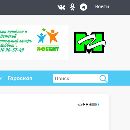
Войти
х
Гороскоп
889
0