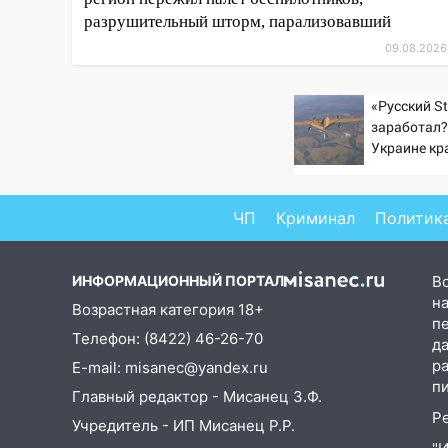
разрушительный шторм, парализовавший
08:20
В Ульяновске
восстановили трамвайную и
09.08.2026
троллейбусную
инфраструктуру после шторма.
«Русский St
заработал?
08:19
Внимание! В
Украине кр
Цильнинском районе пропал
увеличилас
67-летний мужчина
попаданий 
08:11
На Ульяновск снова
ВСУ
ЧП
Криминал
Политик
надвигается непогода
07:30
Евро-3 вместо Евро-5:
ИНФОРМАЦИОННЫЙ ПОРТАЛ
В
что означают классы бензина и
на
Возрастная категория 18+
можно ли заливать «старое»
п
топливо в современные
Телефон: (8422) 46-26-70
д
автомобили
р
E-mail: misanec@yandex.ru
п
06:30
Какая погода будет в
Главный редактор - Мисанец З.Ф.
Ульяновской области днем 9
Р
Учредитель - ИП Мисанец Р.Р.
августа