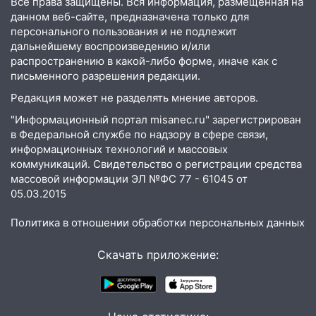
12:31
Ульяновец хотел купить иномарку
Все права защищены. Вся информация, размещенная на
из Европы и потерял 760 тысяч рублей
данном веб-сайте, предназначена только для
персонального пользования и не подлежит
12:20
В Чердаклинском районе
дальнейшему воспроизведению и/или
столкнулись «Лада» и Chevrolet:
распространению в какой-либо форме, иначе как с
пострадал 14-летний подросток
письменного разрешения редакции.
Редакция может не разделять мнение авторов.
12:00
Где есть бензин в Ульяновске 7
августа: список АЗС
"Информационный портал misanec.ru" зарегистрирован
в Федеральной службе по надзору в сфере связи,
11:50
Заснул рядом с ребёнком и
информационных технологий и массовых
случайно задушил его: суд вынес
коммуникаций. Свидетельство о регистрации средства
приговор
массовой информации ЭЛ №ФС 77 - 61045 от
05.03.2015
11:38
В Ленинском районе пожар
полностью уничтожил дачный дом и
Политика в отношении обработки персональных данных
сарай
11:38
Скачать приложение:
В Госдуме предложили отменить
ЕГЭ с 2027 года
11:25
В Ульяновске ИИ будет выявлять
нарушителей на контейнерных