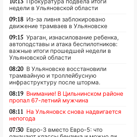
10:13
Прокуратура подвела итоги
недели в Ульяновской области
09:18
Из-за ливня заблокировано
движение трамваев в Ульяновске
09:15
Ураган, изнасилование ребенка,
автоподставы и атака беспилотников:
важные итоги прошедшей недели в
Ульяновской области
08:20
В Ульяновске восстановили
трамвайную и троллейбусную
инфраструктуру после шторма.
08:19
Внимание! В Цильнинском районе
пропал 67-летний мужчина
08:11
На Ульяновск снова надвигается
непогода
07:30
Евро-3 вместо Евро-5: что
означают классы бензина и можно ли