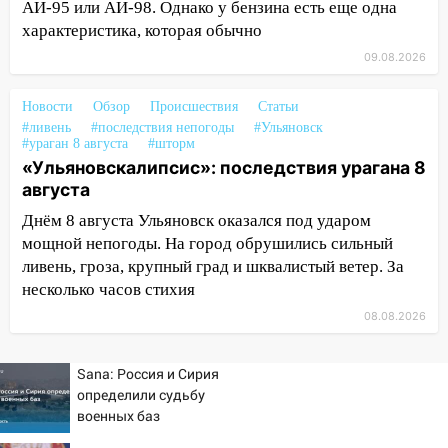
за абонементы закрывшегося фитнес-
АИ-95 или АИ-98. Однако у бензина есть еще одна
клуба «Рекорд-Fitness»
характеристика, которая обычно
09.08.2026
15:34
После вмешательства
прокуратуры в селах Ульяновской
области привели в порядок детские
Новости
Обзор
Происшествия
Статьи
#ливень
площадки
#последствия непогоды
#Ульяновск
#ураган 8 августа
#шторм
15:27
«Ульяновскалипсис»: последствия урагана 8
Прокуратура проверяет
августа
капремонт школы в селе Кивать
Днём 8 августа Ульяновск оказался под ударом
15:08
В Кузоватово после прокурорской
мощной непогоды. На город обрушились сильный
проверки обновили разметку на
ливень, гроза, крупный град и шквалистый ветер. За
пешеходных переходах
несколько часов стихия
14:40
На проспекте Гая в Ульяновске
08.08.2026
запретили остановку автомобилей на
50-метровом участке
Sana: Россия и Сирия
14:22
В Новом городе 8 августа пройдет
определили судьбу
большой фестиваль «Наше время» с
военных баз
мотофристайлом и концертом