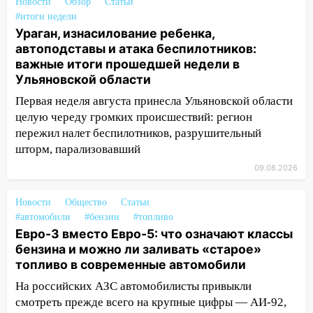
Новости
Обзор
Статьи
области на 8 августа
#итоги недели
Ураган, изнасилование ребенка,
17:16
В реанимацию Ульяновской
автоподставы и атака беспилотников:
областной больницы поступили шесть
важные итоги прошедшей недели в
новых аппаратов ИВЛ
Ульяновской области
16:51
В Чердаклинском районе
Первая неделя августа принесла Ульяновской области
ремонтируют дороги, ставят остановки
целую череду громких происшествий: регион
и проводят новое освещение
пережил налет беспилотников, разрушительный
16:35
В Ульяновске установили ещё
шторм, парализовавший
девять бункеров для крупногабаритного
09.08.2026
мусора
16:26
В Ульяновске бесплатно покажут
Новости
Общество
Статьи
#автомобили
матч «Волги» под открытым небом
#бензин
#топливо
Евро-3 вместо Евро-5: что означают классы
16:12
В Ульяновском госуниверситете
бензина и можно ли заливать «старое»
разработают отечественный прибор для
топливо в современные автомобили
цифровой ПЦР
На российских АЗС автомобилисты привыкли
15:47
Ульяновцы могут вернуть деньги
смотреть прежде всего на крупные цифры — АИ-92,