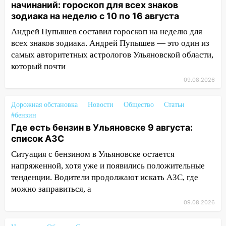
ракетную опасность: звучат сирены
начинаний: гороскоп для всех знаков
зодиака на неделю с 10 по 16 августа
07.08.2026
Андрей Пупышев составил гороскоп на неделю для
20:40
Ульяновские аграрии смогут
всех знаков зодиака. Андрей Пупышев — это один из
купить тракторы с отсрочкой платежа
самых авторитетных астрологов Ульяновской области,
до декабря
который почти
19:34
В следственном управлении
09.08.2026
состоялось торжественное
мероприятие, приуроченное к
Дорожная обстановка
Новости
Общество
Статьи
празднованию Дня сотрудника органов
#бензин
следствия Российской Федерации
Где есть бензин в Ульяновске 9 августа:
список АЗС
19:30
Ульяновцев приглашают
поддержать «Симбирскую чебурашку»
Ситуация с бензином в Ульяновске остается
на фестивале «ФормАРТ»
напряженной, хотя уже и появились положительные
тенденции. Водители продолжают искать АЗС, где
18:11
Ульяновская область стала
можно заправиться, а
пилотным регионом проекта
«Культурное долголетие»
09.08.2026
17:23
Прогноз погоды в Ульяновской