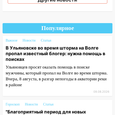
09:28
Дети на дорогах: пострадали
велосипедисты, мотоциклисты и
пешеходы. Обзор крупных аварий в
Ульяновской области
Популярное
08:30
Поджог со свечой, 16 сгоревших
домов и выстрел за водку
Важное
Новости
Статьи
В Ульяновске во время шторма на Волге
07:50
Какая погоды будет днем 8
пропал известный блогер: нужна помощь в
августа
поисках
06:45
Императорский мост в
Ульяновцев просят оказать помощь в поиске
Ульяновске останется закрытым до
мужчины, который пропал на Волге во время шторма.
утра 10 августа
Вчера, 8 августа, в разгар непогоды в акватории реки
05:18
в районе
Судьба готовит сюрприз: гороскоп
на 8 августа — кому повезет с
09.08.2026
деньгами, а кого ждет неожиданная
встреча
Гороскоп
Новости
Статьи
04:47
В Ульяновской области объявили
"Благоприятный период для новых