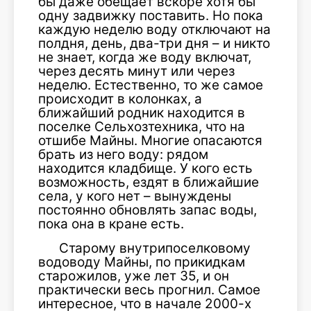
бы даже обещает вскоре хотя бы
одну задвижку поставить. Но пока
каждую неделю воду отключают на
полдня, день, два-три дня – и никто
не знает, когда же воду включат,
через десять минут или через
неделю. Естественно, то же самое
происходит в колонках, а
ближайший родник находится в
поселке Сельхозтехника, что на
отшибе Майны. Многие опасаются
брать из него воду: рядом
находится кладбище. У кого есть
возможность, ездят в ближайшие
села, у кого нет – вынуждены
постоянно обновлять запас воды,
пока она в кране есть.
Старому внутрипоселковому
водоводу Майны, по прикидкам
старожилов, уже лет 35, и он
практически весь прогнил. Самое
интересное, что в начале 2000-х