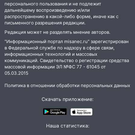
персонального пользования и не подлежит
мужчину, пропавшего ещё 19 июля
дальнейшему воспроизведению и/или
10:30
От мотофристайла до прогулки с
распространению в какой-либо форме, иначе как с
хаски: куда сходить в Ульяновской
письменного разрешения редакции.
области 8–9 августа
Редакция может не разделять мнение авторов.
10:11
Директора ульяновской
"Информационный портал misanec.ru" зарегистрирован
«Нефтяной топливной компании» будут
в Федеральной службе по надзору в сфере связи,
судить за неуплату 48,4 млн рублей
информационных технологий и массовых
налогов
коммуникаций. Свидетельство о регистрации средства
массовой информации ЭЛ №ФС 77 - 61045 от
09:28
Дети на дорогах: пострадали
05.03.2015
велосипедисты, мотоциклисты и
пешеходы. Обзор крупных аварий в
Политика в отношении обработки персональных данных
Ульяновской области
Скачать приложение:
08:30
Поджог со свечой, 16 сгоревших
домов и выстрел за водку
07:50
Какая погоды будет днем 8
Наша статистика:
августа