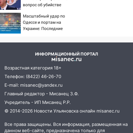
на электрощит
вопрос об убийстве
13:10
русских
В Заволжском районе дерево
Масштабный удар по
упало во дворе
Одессе и портам на
13:08
Украине: Последние
Ураган ударил по Ульяновску:
новости, подробности об
сорванные крыши, поваленные деревья,
ударах России 9 августа
затопленные улицы и остановившиеся
2026 года
трамваи
ИНФОРМАЦИОННЫЙ ПОРТАЛ
12:17
Ульяновск накрыл крупный град:
после ливня город снова уходит под
Возрастная категория 18+
воду
Телефон: (8422) 46-26-70
12:12
Прокуратура взяла на контроль
E-mail: misanec@yandex.ru
ДТП с шестилетним ребёнком на улице
Главный редактор - Мисанец З.Ф.
Федерации
Учредитель - ИП Мисанец Р.Р.
12:01
Пьяная женщина сбила
© 2014-2026 Новости Ульяновска онлайн
misanec.ru
шестилетнего ребёнка на улице
Федерации: возбуждено уголовное дело
Все права защищены. Вся информация, размещенная на
данном веб-сайте, предназначена только для
11:16
В Ульяновске ищут 37-летнего