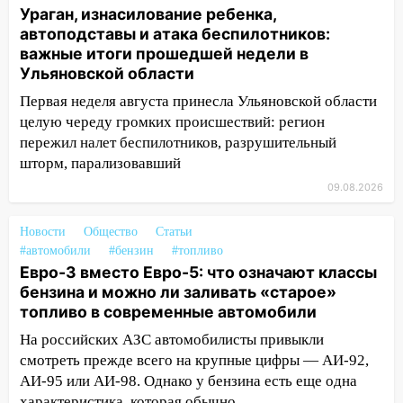
мошенники под видом преподавателя
Ураган, изнасилование ребенка,
автоподставы и атака беспилотников:
14:12
Куда жаловаться ульяновцам на
важные итоги прошедшей недели в
упавшее дерево или затопленную улицу
Ульяновской области
после непогоды
Первая неделя августа принесла Ульяновской области
13:59
В Новом городе ураганным
целую череду громких происшествий: регион
ветром сорвало опалубку со
пережил налет беспилотников, разрушительный
строящегося дома
шторм, парализовавший
13:54
В мэрии Ульяновска рассказали,
09.08.2026
как устраняют последствия мощного
шторма
Новости
Общество
Статьи
#автомобили
#бензин
#топливо
13:49
Стихия продолжает крушить
Евро-3 вместо Евро-5: что означают классы
Ульяновск: дерево рухнуло на дом на
бензина и можно ли заливать «старое»
Орджоникидзе
топливо в современные автомобили
13:47
На Нижней Террасе мощным
На российских АЗС автомобилисты привыкли
ветром вырвало дерево с корнем
смотреть прежде всего на крупные цифры — АИ-92,
АИ-95 или АИ-98. Однако у бензина есть еще одна
13:46
Сильный ветер сорвал крышу с
характеристика, которая обычно