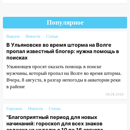
20:10
Во время урагана в Ульяновске на
Волге перевернулась лодка
Популярное
19:55
В Ульяновске упавшее дерево
заблокировало в машине двух женщин
Важное
Новости
Статьи
17:15
В Ульяновской области
В Ульяновске во время шторма на Волге
ремонтируют девять мостов: один уже
пропал известный блогер: нужна помощь в
готов, ещё два — почти завершены
поисках
17:00
«Ульяновскалипсис»: последствия
Ульяновцев просят оказать помощь в поиске
урагана 8 августа
мужчины, который пропал на Волге во время шторма.
Вчера, 8 августа, в разгар непогоды в акватории реки
16:38
Прогноз погоды в Ульяновской
в районе
области на 9 августа
09.08.2026
16:34
Из-за мощной непогоды в
Ульяновске отменили фестиваль «Наше
Гороскоп
Новости
Статьи
время»
"Благоприятный период для новых
16:17
Мелекесский район первым в
начинаний: гороскоп для всех знаков
Ульяновской области намолотил более
зодиака на неделю с 10 по 16 августа