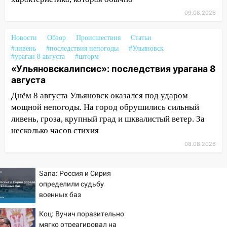
СТО на проспекте Созидателей
09.08.2026
13:35
Непогода продолжает бить по
транспорту: в Ульяновске трамвай
Новости
Обзор
Происшествия
Статьи
сошёл с рельсов
#ливень
#последствия непогоды
#Ульяновск
#ураган 8 августа
#шторм
13:22
Упавшие деревья перекрыли
«Ульяновскалипсис»: последствия урагана 8
дороги в Ульяновске: фото
августа
13:17
Непогода в Ульяновске не
Днём 8 августа Ульяновск оказался под ударом
закончится сегодня: сильные ливни
мощной непогоды. На город обрушились сильный
сохранятся 9 августа
ливень, гроза, крупный град и шквалистый ветер. За
несколько часов стихия
13:15
Трижды «брал в долг» без спроса:
житель Вешкаймского района похитил у
08.08.2026
знакомого 191 тысячу рублей
Sana: Россия и Сирия
13:14
Ураган оторвал светофор на
определили судьбу
проспекте Филатова в Ульяновске
военных баз
13:12
Дерево пробило крышу дома на
Коц: Вучич поразительно
Новгородской в Ульяновске и рухнуло
мягко отреагировал на