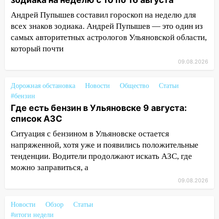
100 тысяч тонн зерна
Андрей Пупышев составил гороскоп на неделю для
всех знаков зодиака. Андрей Пупышев — это один из
15:17
В колледжи и техникумы
самых авторитетных астрологов Ульяновской области,
Ульяновской области подали более 10
тысяч заявлений
который почти
09.08.2026
15:04
Фоторепортаж с улиц Ульяновска
после шторма: поваленные деревья и
Дорожная обстановка
Новости
Общество
Статьи
затопленные улицы
#бензин
14:28
Ураган вырвал остановку на улице
Где есть бензин в Ульяновске 9 августа:
Деева в Заволжье
список АЗС
Ситуация с бензином в Ульяновске остается
14:26
Жители Ульяновска сами
напряженной, хотя уже и появились положительные
пытаются расчистить ливнёвки, не
тенденции. Водители продолжают искать АЗС, где
дождавшись коммунальщиков
можно заправиться, а
14:16
Шторм продолжает ломать город:
09.08.2026
на улице Любови Шевцовой рухнул
светофор
Новости
Обзор
Статьи
14:14
Студента из Ульяновска обманули
#итоги недели