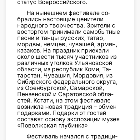
статус Всероссийского.
На нынешнем фестивале со­
брались настоящие ценители
народного творчества. Зрители с
восторгом принимали самобыт­ные
песни и танцы русских, татар,
мордвы, немцев, чувашей, армян,
казаков. На праздник приехали
около шести тысяч участников из
различных уголков Ульяновской
области, из республик Коми, Та­
тарстан, Чувашия, Мордовия, из
Сибирского федерального окру­га,
из Оренбургской, Самарской,
Пензенской и Саратовской обла­
стей. Кстати, на этом фестивале
возникла новая традиция – обмен
подарками. Подарки от гостей
составят основу экспозиции му­зея
«Поволжская глубинка»
Фестиваль начался с традици­