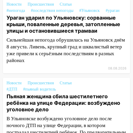
06:00
Под Ульяновском при развороте
Новости
Происшествия
Статьи
пострадал 38-летний водитель
#непогода
#последствия непогоды
#Ульяновск
#ураган
иномарки
Ураган ударил по Ульяновску: сорванные
крыши, поваленные деревья, затопленные
05:00
«Каждая пятая женщина и каждый
улицы и остановившиеся трамваи
второй мужчина в мире сталкиваются с
алопецией»: врач рассказал, чем может
Сильнейшая непогода обрушилась на Ульяновск днём
быть вызвано облысение и как с этим
8 августа. Ливень, крупный град и шквалистый ветер
справиться
уже привели к серьёзным последствиям в разных
районах
03:30
Гороскоп на 7 августа: пятница
08.08.2026
принесет прилив творческой энергии и
отличные шансы исправить старые
ошибки
Новости
Происшествия
Статьи
#ДТП
#пьяный водитель
06.08.2026
Пьяная женщина сбила шестилетнего
23:20
Прогноз погоды на 7 августа в
ребёнка на улице Федерации: возбуждено
Ульяновской области
уголовное дело
20:04
В Ульяновске возбуждено уголовное дело после
Ульяновцев приглашают на забег,
посвящённый Дню воздушного флота
ночного ДТП на улице Федерации, в котором
России
пострадал шестилетний ребёнок. По предварительным