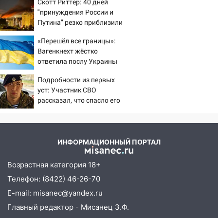
Скотт Риттер: 40 дней
"принуждения России и
13:36
В Инзе произошел крупный пожар
Путина" резко приблизили
13:00
В суде защитили репутацию
крах режима Зеленского
«Перешёл все границы»:
мужчины, которого необоснованно
Вагенкнехт жёстко
обвиняли в жестоком обращении с
ответила послу Украины
животными
Подробности из первых
12:28
Миллион на «льготниках»: в
уст: Участник СВО
Ульяновской области перевозчик
рассказал, что спасло его
провернул хитрую схему с чужими
в схватке с медведем
проездными
12:10
Ульяновский алиментщик накопил
120 тысяч долга
ИНФОРМАЦИОННЫЙ ПОРТАЛ
11:49
Снят режим «Ракетная
Возрастная категория 18+
опасность» на территории Ульяновской
Телефон: (8422) 46-26-70
области
E-mail: misanec@yandex.ru
11:30
Кабмин РФ разрешил до 1 июля
Главный редактор - Мисанец З.Ф.
2027 года импорт, выпуск и обращение