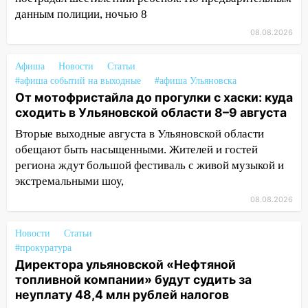
данным полиции, ночью 8
19:12
В Ульяновской области
08.08.2026
руководителя частной компании
наказали за сокрытие прошлого своего
Афиша
сотрудник
Новости
Статьи
#афиша событий на выходные
#афиша Ульяновска
18:02
В Ульяновск едут звезды
От мотофристайла до прогулки с хаски: куда
баскетбола!
сходить в Ульяновской области 8–9 августа
17:08
Вторые выходные августа в Ульяновской области
Ульяновский областной суд
оставил в силе приговор руководству
обещают быть насыщенными. Жителей и гостей
«УльяновскФармации» за махинации на
региона ждут большой фестиваль с живой музыкой и
3,2 млн рублей
экстремальными шоу,
08.08.2026
16:09
Ветераны легкой атлетики из
Ульяновска успешно выступили на
Новости
Чемпионате России
Статьи
#прокуратура
16:02
В Ульяновской области убрали
Директора ульяновской «Нефтяной
более 28% площадей зерновых и
топливной компании» будут судить за
зернобобовых культур
неуплату 48,4 млн рублей налогов