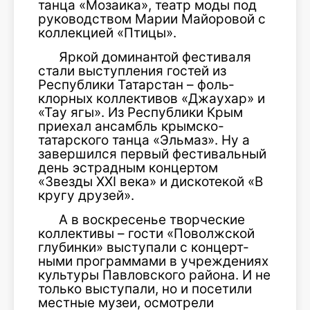
танца «Мозаика», театр моды под
руководством Марии Майоровой с
коллекцией «Птицы».
Яркой доминантой фестиваля
стали выступления гостей из
Республики Татарстан – фоль­
клорных коллективов «Джаухар» и
«Тау ягы». Из Республики Крым
приехал ансамбль крымско-
татарского танца «Эльмаз». Ну а
завершился первый фестиваль­ный
день эстрадным концертом
«Звезды ХХI века» и дискотекой «В
кругу друзей».
А в воскресенье творческие
коллективы – гости «Поволжской
глубинки» выступали с концерт­
ными программами в учреждени­ях
культуры Павловского района. И не
только выступали, но и посетили
местные музеи, осмо­трели