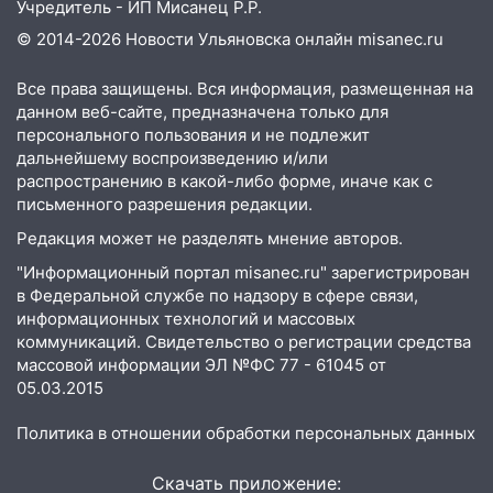
Учредитель - ИП Мисанец Р.Р.
бензина Евро 2, Евро 3, Евро 4
© 2014-2026 Новости Ульяновска онлайн
misanec.ru
11:12
Соцсети: на Рябикова автомобиль
врезался в забор
Все права защищены. Вся информация, размещенная на
данном веб-сайте, предназначена только для
10:27
Где есть бензин в Ульяновске
персонального пользования и не подлежит
днем 6 августа: список АЗС
дальнейшему воспроизведению и/или
10:16
Внимание! В Ульяновской области
распространению в какой-либо форме, иначе как с
объявлена ракетная опасность
письменного разрешения редакции.
Редакция может не разделять мнение авторов.
10:00
В Старомайнском районе утонул
51-летний мужчина
"Информационный портал misanec.ru" зарегистрирован
в Федеральной службе по надзору в сфере связи,
09:50
В Ульяновске черный коршун
информационных технологий и массовых
застрял в тепловозе
коммуникаций. Свидетельство о регистрации средства
массовой информации ЭЛ №ФС 77 - 61045 от
09:44
Ульяновские спасатели помогли
05.03.2015
юному велосипедисту на улице
Чернышевского
Политика в отношении обработки персональных данных
08:21
В Заволжском районе украли два
Скачать приложение:
велосипеда