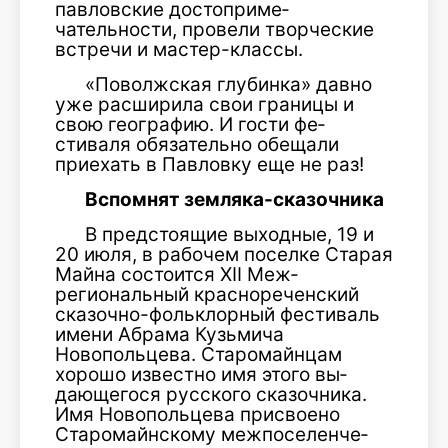
павловские достоприме­
чательности, провели творческие
встречи и мастер-классы.
«Поволжская глубинка» давно
уже расширила свои границы и
свою географию. И гости фе­
стиваля обязательно обещали
приехать в Павловку еще не раз!
Вспомнят земляка-сказочника
В предстоящие выходные, 19 и
20 июля, в рабочем поселке Старая
Майна состоится XII Меж­
региональный краснореченский
сказочно-фольклорный фести­валь
имени Абрама Кузьмича
Новопольцева. Старомайнцам
хорошо известно имя этого вы­
дающегося русского сказочника.
Имя Новопольцева присвоено
Старомайнскому межпоселенче­