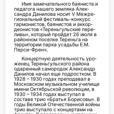
Имя замечательного баяниста и
педагога нашего земляка Алек­
сандра Данилова носит V Межре­
гиональный фестиваль-конкурс
гармонистов, баянистов и аккор­
деонистов «Тереньгульские пере­
ливы», который пройдет 26 июля в
районном поселке Тереньга на
территории парка усадьбы Е.М.
Перси-Френч.
Концертную деятельность уро­
женец Тереньгульского района
одаренный самородок Александр
Данилов начал еще подростком. В
1928 – 1930 годах препода­вал в
Московском музыкальном училище
имени Октябрьской революции, в
1930 – 1934 годах выступал в
составе трио «Бра­тья Борисовы». В
годы Великой Отечественной войны
трио вы­ступало с концертами на