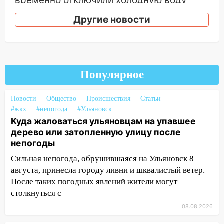
временно отключили холодную воду
10:14
В Ульяновске двоих участников
Другие новости
коррупционной схемы при ЦГКБ
отправили в колонию на 7 и 8 лет
09:52
Ночью беспилотники сбили над
соседними Татарстаном и Саратовской
Популярное
областью
09:41
Диана Шурыгина уверовала в
Новости
Общество
Происшествия
Статьи
Бога в СИЗО
#жкх
#непогода
#Ульяновск
Куда жаловаться ульяновцам на упавшее
09:35
В Ульяновске директора фирмы
дерево или затопленную улицу после
будут судить за неуплату налогов на 48
непогоды
млн рублей
Сильная непогода, обрушившаяся на Ульяновск 8
08:22
Подросток на питбайке сбил
августа, принесла городу ливни и шквалистый ветер.
велосипедистку: пострадали двое
После таких погодных явлений жители могут
столкнуться с
07:20
Жара возвращается: ожидается
08.08.2026
знойный и сухой четверг