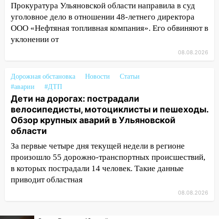
15:51
Прокуратура Ульяновской области направила в суд
Бросила кирпич в жену брата: в
Ульяновской области завели дело на
уголовное дело в отношении 48-летнего директора
агрессивную женщину
ООО «Нефтяная топливная компания». Его обвиняют в
уклонении от
15:47
На улице Радищева сбили
08.08.2026
курьера: крупная авария в Ульяновске
15:15
Проводил до квартиры и ограбил:
Дорожная обстановка
Новости
Статьи
новый кавалер женщины оказался
#аварии
#ДТП
рецидивистом
Дети на дорогах: пострадали
велосипедисты, мотоциклисты и пешеходы.
14:26
В Ульяновске ограничат движение
Обзор крупных аварий в Ульяновской
по улице Ефремова
области
14:23
67% ульяновцев готовы
За первые четыре дня текущей недели в регионе
передумать увольняться, если им
произошло 55 дорожно-транспортных происшествий,
повысят зарплату
в которых пострадали 14 человек. Такие данные
приводит областная
14:01
Инсценировали ДТП и получили
более 4,6 миллиона рублей: перед
08.08.2026
судом предстанет банда
автоподставщиков