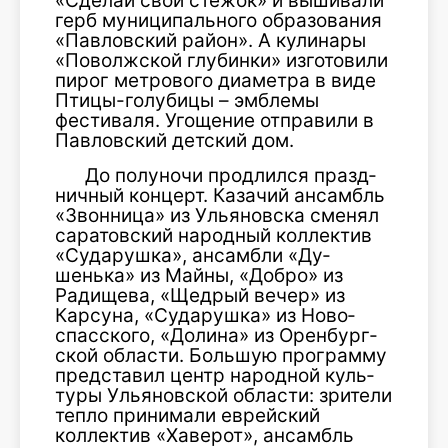
«Сделай свой стежок» и вышивали
герб муниципального образования
«Павловский район». А кулинары
«Поволжской глубинки» изготови­ли
пирог метрового диаметра в виде
Птицы-голубицы – эмблемы
фестиваля. Угощение отправили в
Павловский детский дом.
До полуночи продлился празд­
ничный концерт. Казачий ансамбль
«Звонница» из Ульяновска сменял
саратовский народный коллек­тив
«Сударушка», ансамбли «Ду­
шенька» из Майны, «Добро» из
Радищева, «Щедрый вечер» из
Карсуна, «Сударушка» из Ново­
спасского, «Долина» из Оренбург­
ской области. Большую программу
представил центр народной куль­
туры Ульяновской области: зри­тели
тепло принимали еврейский
коллектив «Хаверот», ансамбль