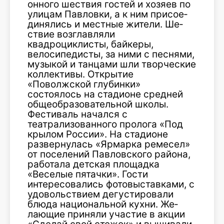
онного шествия гостей и хозяев по
улицам Павловки, а к ним присое­
динялись и местные жители. Ше­
ствие возглавляли
квадроциклисты, байкеры,
велосипедисты, за ними с песнями,
музыкой и танцами шли творческие
коллективы. Открытие
«Поволжской глубинки»
состоялось на стадионе средней
общеоб­разовательной школы.
Фестиваль начался с
театрализованного про­лога «Под
крылом России». На стадионе
развернулась «Ярмарка ремесел»
от поселений Павлов­ского района,
работала детская площадка
«Веселые пятачки». Гости
интересовались фотовыставками, с
удовольствием дегустировали
блюда национальной кухни. Же­
лающие приняли участие в акции