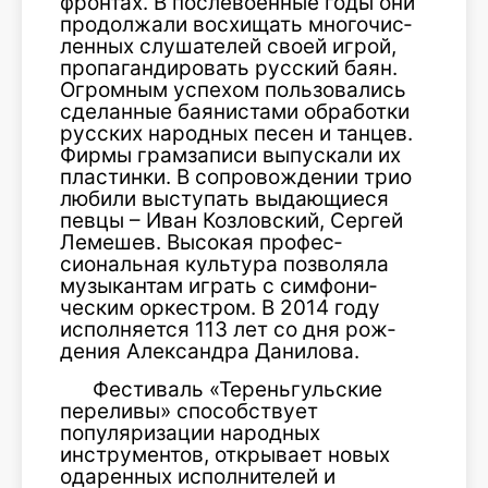
фронтах. В послевоенные годы они
про­должали восхищать многочис­
ленных слушателей своей игрой,
пропагандировать русский баян.
Огромным успехом пользовались
сделанные баянистами обработки
русских народных песен и танцев.
Фирмы грамзаписи выпускали их
пластинки. В сопровождении трио
любили выступать выдающиеся
певцы – Иван Козловский, Сер­гей
Лемешев. Высокая профес­
сиональная культура позволяла
музыкантам играть с симфони­
ческим оркестром. В 2014 году
исполняется 113 лет со дня рож­
дения Александра Данилова.
Фестиваль «Тереньгульские
пере­ливы» способствует
популяризации народных
инструментов, открывает новых
одаренных исполнителей и