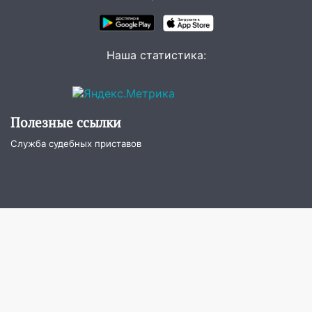
07:18
В Ульяновск идет
тридцатиградусная жара: какая будет
погода в четверг
Наша статистика:
06:00
Четыре года борьбы: ульяновские
юристы помогли женщине засудить УК
за плесень на стенах
Полезные ссылки
05:00
Кому 6 августа звезды сулят
Служба судебных приставов
прибыль, а кому — испытания на
прочность
05.08.2026
22:58
Соцсети: на проспекте Тюленева
ДТП с мотоциклистом
20:22
Мошенники обманули 92-летнюю
жительницу Ульяновской области
19:14
Житель Ульяновской области
подвез троих незнакомцев на трассе и