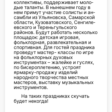
коллективы, поддерживает моло­
дые таланты. В нынешнем году в
нем примут участие солисты и ан­
самбли из Ульяновска, Самарской
области, Кузоватовского, Сенгиле­
евского и Тереньгульского
районов. Будут работать несколько
площа­док: детская игровая,
фольклорная, развлекательная и
спортивная. Для гостей праздника
проведут мастер- классы по игре
на фольклорных духовых
инструментах – жалей­ке и гуслях,
по бисероплетению, устроят
ярмарку-продажу изделий
народного творчества местных
мастеров, выставку музыкальных
инструментов.
На таких праздниках скучать
будет некогда!