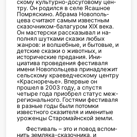
скому культурно-досуговому цен­
тру. Он родился в селе Ясашное
Помряскино. Абрама Новополь­
цева считают самым известным
сказочником-балагуром XIX века.
Он мастерски рассказывал и на­
полнял шутками сказки любых
жанров: и волшебные, и бытовые, и
детские сказки о животных, и
исторические предания. Ини­
циатива проведения фестиваля
имени Новопольцева принадле­жит
сельскому краеведческому центру
«Красноречье». Впервые он
прошел в 2003 году, а спустя
четыре года приобрел статус меж­
регионального. Гостями фестива­ля
в разные годы были потомки
известного сказителя и именитые
уроженцы Старомайнской земли.
Фестиваль – это и повод вспом­
нить земляка-сказочника, и