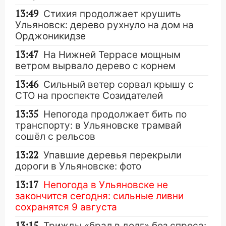
13:49
Стихия продолжает крушить
Ульяновск: дерево рухнуло на дом на
Орджоникидзе
13:47
На Нижней Террасе мощным
ветром вырвало дерево с корнем
13:46
Сильный ветер сорвал крышу с
СТО на проспекте Созидателей
13:35
Непогода продолжает бить по
транспорту: в Ульяновске трамвай
сошёл с рельсов
13:22
Упавшие деревья перекрыли
дороги в Ульяновске: фото
13:17
Непогода в Ульяновске не
закончится сегодня: сильные ливни
сохранятся 9 августа
13:15
Трижды «брал в долг» без спроса: