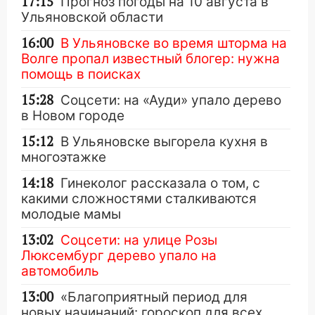
17:15
Прогноз погоды на 10 августа в
Ульяновской области
16:00
В Ульяновске во время шторма на
Волге пропал известный блогер: нужна
помощь в поисках
15:28
Соцсети: на «Ауди» упало дерево
в Новом городе
15:12
В Ульяновске выгорела кухня в
многоэтажке
14:18
Гинеколог рассказала о том, с
какими сложностями сталкиваются
молодые мамы
13:02
Соцсети: на улице Розы
Люксембург дерево упало на
автомобиль
13:00
«Благоприятный период для
новых начинаний: гороскоп для всех