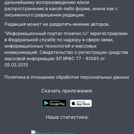
дальнейшему воспроизведению и/или
11:17
В Радищевском районе сгорели
распространению в какой-либо форме, иначе как с
хозяйственные постройки
письменного разрешения редакции.
11:00
В Канадее горел жилой дом
Редакция может не разделять мнение авторов.
"Информационный портал misanec.ru" зарегистрирован
10:18
Губернатор Ульяновской области:
в Федеральной службе по надзору в сфере связи,
уничтожено четыре беспилотника в
информационных технологий и массовых
регионе
коммуникаций. Свидетельство о регистрации средства
10:00
массовой информации ЭЛ №ФС 77 - 61045 от
В Ульяновске дотла сгорел
05.03.2015
легковой автомобиль
09:39
В Ульяновске будут судить десять
Политика в отношении обработки персональных данных
наркодилеров, снабжавших две области
Скачать приложение:
09:25
Вынесли приговор дебоширам,
избившим мужчину в трамвае
08:27
Ульяновская полиция получила
Наша статистика:
один из шести уникальных автомобилей
в России