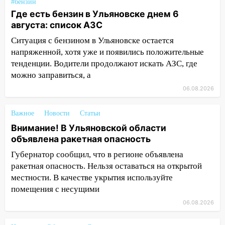
#бензин
51-летний мужчина
Где есть бензин в Ульяновске днем 6
09:50
В Ульяновске черный коршун
августа: список АЗС
застрял в тепловозе
Ситуация с бензином в Ульяновске остается
напряженной, хотя уже и появились положительные
09:44
Ульяновские спасатели помогли
тенденции. Водители продолжают искать АЗС, где
юному велосипедисту на улице
можно заправиться, а
Чернышевского
06.08.2026
08:21
В Заволжском районе украли два
велосипеда
Важное
Новости
Статьи
07:18
В Ульяновск идет
Внимание! В Ульяновской области
тридцатиградусная жара: какая будет
объявлена ракетная опасность
погода в четверг
Губернатор сообщил, что в регионе объявлена
06:00
Четыре года борьбы: ульяновские
ракетная опасность. Нельзя оставаться на открытой
юристы помогли женщине засудить УК
местности. В качестве укрытия используйте
за плесень на стенах
помещения с несущими
06.08.2026
05:00
Кому 6 августа звезды сулят
прибыль, а кому — испытания на