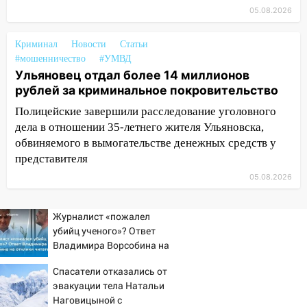
17:05
«Обыск» по видеосвязи: в
05.08.2026
Ульяновске задержали 19-летнюю
сообщницу мошенников
Криминал
Новости
Статьи
#мошенничество
#УМВД
16:12
Едва не перерезал горло: в
Ульяновец отдал более 14 миллионов
Вешкайме посиделки с судимым
рублей за криминальное покровительство
знакомым закончились для женщины
Полицейские завершили расследование уголовного
больницей
дела в отношении 35-летнего жителя Ульяновска,
16:06
18-летняя девушка без прав
обвиняемого в вымогательстве денежных средств у
перевернулась на мопеде и попала в
представителя
больницу
05.08.2026
15:59
Ульяновец отдал более 14
миллионов рублей за криминальное
Журналист «пожалел
покровительство
убийц ученого»? Ответ
Владимира Ворсобина на
15:32
На «кольце» кроссовер сбил 18-
отклики читателей
летнего мопедиста
Спасатели отказались от
эвакуации тела Натальи
15:00
В Ульяновске после тройного ДТП
Наговицыной с
госпитализировали 25-летнего байкера