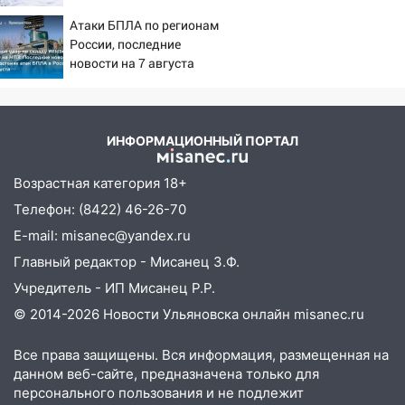
семитысячника
Атаки БПЛА по регионам
14:32
На Ульяновскую область
России, последние
надвигается жара
новости на 7 августа
14:08
2026: последствия, атаки
Пешеход переходил по «зебре»:
на склады Wildberries,
подробности серьезной аварии на
состояние пострадавших
Фруктовой
ИНФОРМАЦИОННЫЙ ПОРТАЛ
13:30
В Димитровграде на улице
Трудовой горело здание
Возрастная категория 18+
13:00
Водитель без прав врезался в
Телефон: (8422) 46-26-70
припаркованный автомобиль
E-mail: misanec@yandex.ru
12:37
Главный редактор - Мисанец З.Ф.
Переезжал «зебру» на
велосипеде и попал под колеса
Учредитель - ИП Мисанец Р.Р.
© 2014-2026 Новости Ульяновска онлайн
misanec.ru
12:18
Вспыхнул изнутри: в
Железнодорожном районе горела дача
Все права защищены. Вся информация, размещенная на
11:33
В Засвияжье под колёса авто
данном веб-сайте, предназначена только для
попал мужчина
персонального пользования и не подлежит