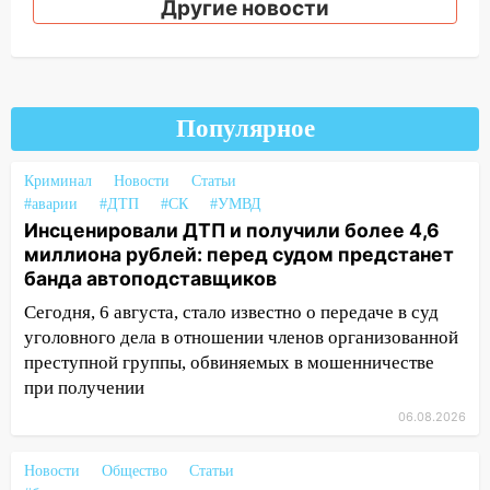
проездными
Другие новости
12:10
Ульяновский алиментщик накопил
120 тысяч долга
11:49
Снят режим «Ракетная
Популярное
опасность» на территории Ульяновской
области
Криминал
Новости
Статьи
11:30
Кабмин РФ разрешил до 1 июля
#аварии
#ДТП
#СК
#УМВД
2027 года импорт, выпуск и обращение
Инсценировали ДТП и получили более 4,6
бензина Евро 2, Евро 3, Евро 4
миллиона рублей: перед судом предстанет
банда автоподставщиков
11:12
Соцсети: на Рябикова автомобиль
врезался в забор
Сегодня, 6 августа, стало известно о передаче в суд
уголовного дела в отношении членов организованной
10:27
Где есть бензин в Ульяновске
преступной группы, обвиняемых в мошенничестве
днем 6 августа: список АЗС
при получении
10:16
Внимание! В Ульяновской области
06.08.2026
объявлена ракетная опасность
Новости
Общество
Статьи
10:00
В Старомайнском районе утонул