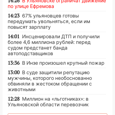
14:26
В Ульяновске ограничат движение
по улице Ефремова
14:23
67% ульяновцев готовы
передумать увольняться, если им
повысят зарплату
14:01
Инсценировали ДТП и получили
более 4,6 миллиона рублей: перед
судом предстанет банда
автоподставщиков
13:36
В Инзе произошел крупный пожар
13:00
В суде защитили репутацию
мужчины, которого необоснованно
обвиняли в жестоком обращении с
животными
12:28
Миллион на «льготниках»: в
Ульяновской области перевозчик
провернул хитрую схему с чужими