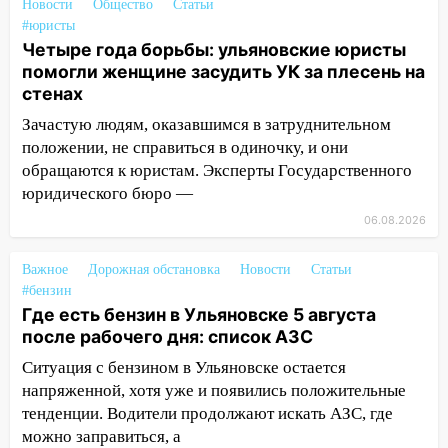
прочность
Новости
Общество
Статьи
#юристы
05.08.2026
Четыре года борьбы: ульяновские юристы
22:58
Соцсети: на проспекте Тюленева
помогли женщине засудить УК за плесень на
ДТП с мотоциклистом
стенах
20:22
Зачастую людям, оказавшимся в затруднительном
Мошенники обманули 92-летнюю
жительницу Ульяновской области
положении, не справиться в одиночку, и они
обращаются к юристам. Эксперты Государственного
19:14
Житель Ульяновской области
юридического бюро —
подвез троих незнакомцев на трассе и
06.08.2026
заработал уголовное дело
18:14
Прогноз погоды на 6 августа в
Важное
Дорожная обстановка
Новости
Статьи
Ульяновской области
#бензин
Где есть бензин в Ульяновске 5 августа
18:00
Мотофристайл, рок и силовой
после рабочего дня: список АЗС
экстрим: в Ульяновске пройдет
Ситуация с бензином в Ульяновске остается
большой фестиваль «Наше время»
напряженной, хотя уже и появились положительные
17:30
Где есть бензин в Ульяновске 5
тенденции. Водители продолжают искать АЗС, где
августа после рабочего дня: список АЗС
можно заправиться, а