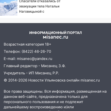
знакомым закончились для женщины
Спасатели отказались от
больницей
эвакуации тела Натальи
Наговицыной с
16:06
18-летняя девушка без прав
семитысячника
перевернулась на мопеде и попала в
больницу
ИНФОРМАЦИОННЫЙ ПОРТАЛ
15:59
Ульяновец отдал более 14
миллионов рублей за криминальное
Возрастная категория 18+
покровительство
Телефон: (8422) 46-26-70
15:32
На «кольце» кроссовер сбил 18-
E-mail: misanec@yandex.ru
летнего мопедиста
Главный редактор - Мисанец З.Ф.
15:00
В Ульяновске после тройного ДТП
Учредитель - ИП Мисанец Р.Р.
госпитализировали 25-летнего байкера
© 2014-2026 Новости Ульяновска онлайн
misanec.ru
14:32
На Ульяновскую область
надвигается жара
Все права защищены. Вся информация, размещенная на
данном веб-сайте, предназначена только для
14:08
Пешеход переходил по «зебре»:
персонального пользования и не подлежит
подробности серьезной аварии на
дальнейшему воспроизведению и/или
Фруктовой