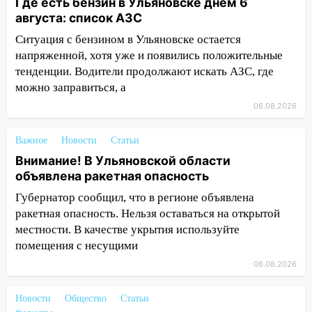
Где есть бензин в Ульяновске днем 6
области
августа: список АЗС
11:30
Кабмин РФ разрешил до 1 июля
Ситуация с бензином в Ульяновске остается
2027 года импорт, выпуск и обращение
напряженной, хотя уже и появились положительные
бензина Евро 2, Евро 3, Евро 4
тенденции. Водители продолжают искать АЗС, где
11:12
Соцсети: на Рябикова автомобиль
можно заправиться, а
врезался в забор
06.08.2026
10:27
Где есть бензин в Ульяновске
днем 6 августа: список АЗС
Важное
Новости
Статьи
Внимание! В Ульяновской области
10:16
Внимание! В Ульяновской области
объявлена ракетная опасность
объявлена ракетная опасность
Губернатор сообщил, что в регионе объявлена
10:00
В Старомайнском районе утонул
ракетная опасность. Нельзя оставаться на открытой
51-летний мужчина
местности. В качестве укрытия используйте
помещения с несущими
09:50
В Ульяновске черный коршун
застрял в тепловозе
06.08.2026
09:44
Ульяновские спасатели помогли
Новости
Общество
Статьи
юному велосипедисту на улице