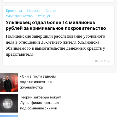
жительницу Ульяновской области
Криминал
Новости
Статьи
19:14
Житель Ульяновской области
#мошенничество
#УМВД
подвез троих незнакомцев на трассе и
Ульяновец отдал более 14 миллионов
заработал уголовное дело
рублей за криминальное покровительство
18:14
Прогноз погоды на 6 августа в
Полицейские завершили расследование уголовного
Ульяновской области
дела в отношении 35-летнего жителя Ульяновска,
18:00
обвиняемого в вымогательстве денежных средств у
Мотофристайл, рок и силовой
экстрим: в Ульяновске пройдет
представителя
большой фестиваль «Наше время»
05.08.2026
17:30
Где есть бензин в Ульяновске 5
августа после рабочего дня: список АЗС
«Они в гости вдвоем
ходят»: известная
17:05
«Обыск» по видеосвязи: в
журналистка
Ульяновске задержали 19-летнюю
подтвердила роман
сообщницу мошенников
Теории заговора вокруг
Бондарчука и Исаковой
Луны: физик поставил
16:12
Едва не перерезал горло: в
под сомнение снимки
Вешкайме посиделки с судимым
NASA