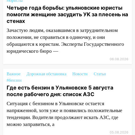
#юристы
Чернышевского
Четыре года борьбы: ульяновские юристы
помогли женщине засудить УК за плесень на
08:21
В Заволжском районе украли два
стенах
велосипеда
Зачастую людям, оказавшимся в затруднительном
07:18
В Ульяновск идет
положении, не справиться в одиночку, и они
тридцатиградусная жара: какая будет
обращаются к юристам. Эксперты Государственного
погода в четверг
юридического бюро —
06:00
Четыре года борьбы: ульяновские
06.08.2026
юристы помогли женщине засудить УК
за плесень на стенах
Важное
Дорожная обстановка
Новости
Статьи
#бензин
05:00
Кому 6 августа звезды сулят
Где есть бензин в Ульяновске 5 августа
прибыль, а кому — испытания на
после рабочего дня: список АЗС
прочность
Ситуация с бензином в Ульяновске остается
05.08.2026
напряженной, хотя уже и появились положительные
22:58
Соцсети: на проспекте Тюленева
тенденции. Водители продолжают искать АЗС, где
ДТП с мотоциклистом
можно заправиться, а
20:22
Мошенники обманули 92-летнюю
05.08.2026