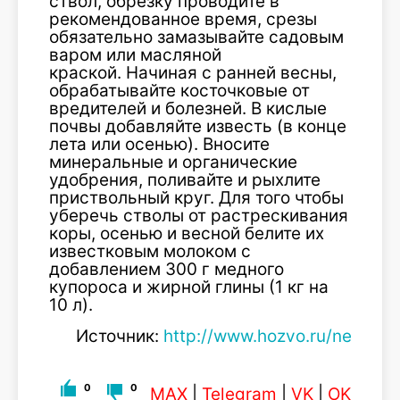
ствол, обрезку проводите в
рекомендованное время, срезы
обязательно замазывайте садовым
варом или масляной
краской. Начиная с ранней весны,
обрабатывайте косточковые от
вредителей и болезней. В кислые
почвы добавляйте известь (в конце
лета или осенью). Вносите
минеральные и органические
удобрения, поливайте и рыхлите
приствольный круг. Для того чтобы
уберечь стволы от растрескивания
коры, осенью и весной белите их
известковым молоком с
добавлением 300 г медного
купороса и жирной глины (1 кг на
10 л).
Источник:
http://www.hozvo.ru/news/gar
0
0
MAX
|
Telegram
|
VK
|
OK