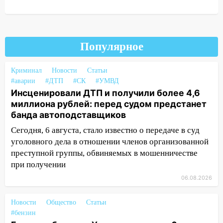
14:01
Инсценировали ДТП и получили
более 4,6 миллиона рублей: перед
судом предстанет банда
автоподставщиков
Популярное
13:36
В Инзе произошел крупный пожар
13:00
В суде защитили репутацию
Криминал
Новости
Статьи
мужчины, которого необоснованно
#аварии
#ДТП
#СК
#УМВД
Инсценировали ДТП и получили более 4,6
обвиняли в жестоком обращении с
миллиона рублей: перед судом предстанет
животными
банда автоподставщиков
12:28
Миллион на «льготниках»: в
Сегодня, 6 августа, стало известно о передаче в суд
Ульяновской области перевозчик
уголовного дела в отношении членов организованной
провернул хитрую схему с чужими
преступной группы, обвиняемых в мошенничестве
проездными
при получении
12:10
Ульяновский алиментщик накопил
06.08.2026
120 тысяч долга
11:49
Снят режим «Ракетная
Новости
Общество
Статьи
опасность» на территории Ульяновской
#бензин