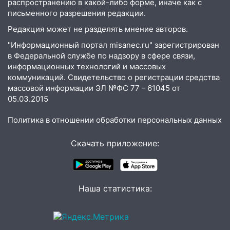
распространению в какой-либо форме, иначе как с
письменного разрешения редакции.
13:30
В Димитровграде на улице
Трудовой горело здание
Редакция может не разделять мнение авторов.
"Информационный портал misanec.ru" зарегистрирован
13:00
Водитель без прав врезался в
в Федеральной службе по надзору в сфере связи,
припаркованный автомобиль
информационных технологий и массовых
12:37
коммуникаций. Свидетельство о регистрации средства
Переезжал «зебру» на
массовой информации ЭЛ №ФС 77 - 61045 от
велосипеде и попал под колеса
05.03.2015
12:18
Вспыхнул изнутри: в
Железнодорожном районе горела дача
Политика в отношении обработки персональных данных
11:33
В Засвияжье под колёса авто
Скачать приложение:
попал мужчина
11:17
В Радищевском районе сгорели
хозяйственные постройки
Наша статистика:
11:00
В Канадее горел жилой дом
10:18
Губернатор Ульяновской области:
уничтожено четыре беспилотника в