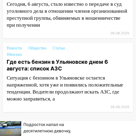
Сегодня, 6 августа, стало известно о передаче в суд
23:27
Прокуратура проверяет
уголовного дела в отношении членов организованной
капремонт школы в посёлке Налейка
преступной группы, обвиняемых в мошенничестве
22:33
Прокуратура проверяет
при получении
спортивные объекты в Старой Майне
06.08.2026
21:01
Ульяновцев приглашают сдать
кровь: День донора пройдёт 6 августа
Новости
Общество
Статьи
#бензин
20:17
Ульяновская область девятую
Где есть бензин в Ульяновске днем 6
неделю подряд удерживает самые
августа: список АЗС
низкие цены на подсолнечное масло
Ситуация с бензином в Ульяновске остается
19:33
Коровы-рекордсменки: в
напряженной, хотя уже и появились положительные
Ульяновской области выросли надои
тенденции. Водители продолжают искать АЗС, где
молока
можно заправиться, а
18:20
В Ульяновской области до конца
06.08.2026
года благоустроят 20 родников
Подросток напал на
17:27
В Ульяновской области 114 детей-
десятилетнюю девочку,
сирот получили жильё с начала года