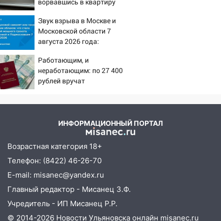
ворвавшись в квартиру
16:43
Дорожный сезон перевалил за
Звук взрыва в Москве и
экватор: в Ульяновской области
Московской области 7
обновили половину региональных трасс
августа 2026 года:
16:31
Причины, источник,
В Ульяновской области
Работающим, и
откуда был громкий
капитально отремонтируют 101
неработающим: по 27 400
хлопок
многоквартирный дом
рублей вручат
16:30
пенсионерам в сентябре -
Прогноз погоды в Ульяновской
PrimaMedia.ru
области на 5 августа
16:20
В Сурском районе сёла оказались
ИНФОРМАЦИОННЫЙ ПОРТАЛ
не защищены от лесных пожаров
Возрастная категория 18+
16:12
Пуля пробила окно квартиры на
Телефон: (8422) 46-26-70
16-м этаже в Ульяновске
E-mail: misanec@yandex.ru
16:10
Прокуратура потребовала
Главный редактор - Мисанец З.Ф.
усилить борьбу со свалками в
Инзенском районе
Учредитель - ИП Мисанец Р.Р.
© 2014-2026 Новости Ульяновска онлайн
misanec.ru
16:06
Патриарх Кирилл оценил работу