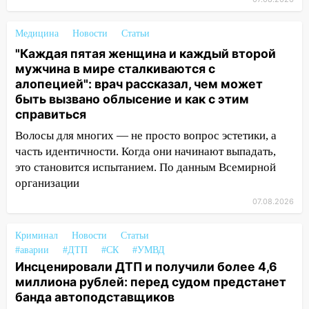
наркодилеров, снабжавших две области
09:25
Вынесли приговор дебоширам,
Медицина
Новости
Статьи
избившим мужчину в трамвае
"Каждая пятая женщина и каждый второй
мужчина в мире сталкиваются с
08:27
Ульяновская полиция получила
алопецией": врач рассказал, чем может
один из шести уникальных автомобилей
быть вызвано облысение и как с этим
в России
справиться
07:02
Жара отступит: какой будет
Волосы для многих — не просто вопрос эстетики, а
погода в Ульяновске днем 5 августа
часть идентичности. Когда они начинают выпадать,
06:10
Двое мигрантов изнасиловали 13-
это становится испытанием. По данным Всемирной
летнюю девочку в центре Ульяновска
организации
07.08.2026
06:00
Мертвеца выкопали, посадили в
мешок и попытались утопить в Волге
Криминал
Новости
Статьи
05:30
Астрологи назвали самый
#аварии
#ДТП
#СК
#УМВД
опасный день августа: что ждет каждый
Инсценировали ДТП и получили более 4,6
знак 5 августа
миллиона рублей: перед судом предстанет
банда автоподставщиков
04.08.2026