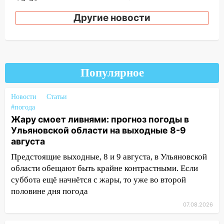
15:59
Ульяновец отдал более 14
миллионов рублей за криминальное
Другие новости
покровительство
15:32
На «кольце» кроссовер сбил 18-
летнего мопедиста
Популярное
15:00
В Ульяновске после тройного ДТП
госпитализировали 25-летнего байкера
Новости
Статьи
14:32
На Ульяновскую область
#погода
надвигается жара
Жару смоет ливнями: прогноз погоды в
Ульяновской области на выходные 8-9
14:08
Пешеход переходил по «зебре»:
августа
подробности серьезной аварии на
Фруктовой
Предстоящие выходные, 8 и 9 августа, в Ульяновской
области обещают быть крайне контрастными. Если
13:30
В Димитровграде на улице
суббота ещё начнётся с жары, то уже во второй
Трудовой горело здание
половине дня погода
13:00
Водитель без прав врезался в
07.08.2026
припаркованный автомобиль