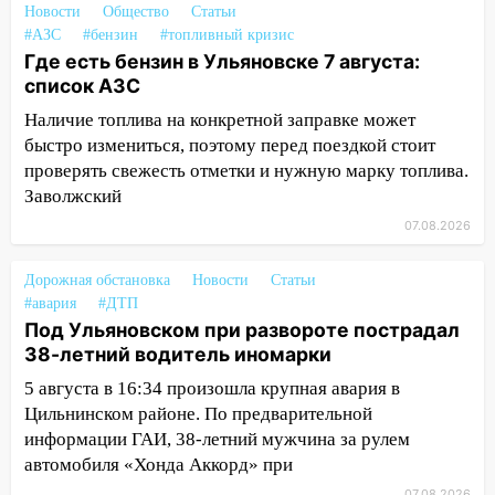
Новости
Общество
Статьи
12:37
Переезжал «зебру» на
#АЗС
#бензин
#топливный кризис
велосипеде и попал под колеса
Где есть бензин в Ульяновске 7 августа:
12:18
Вспыхнул изнутри: в
список АЗС
Железнодорожном районе горела дача
Наличие топлива на конкретной заправке может
быстро измениться, поэтому перед поездкой стоит
11:33
В Засвияжье под колёса авто
проверять свежесть отметки и нужную марку топлива.
попал мужчина
Заволжский
11:17
В Радищевском районе сгорели
07.08.2026
хозяйственные постройки
11:00
В Канадее горел жилой дом
Дорожная обстановка
Новости
Статьи
#авария
#ДТП
10:18
Губернатор Ульяновской области:
Под Ульяновском при развороте пострадал
уничтожено четыре беспилотника в
38-летний водитель иномарки
регионе
5 августа в 16:34 произошла крупная авария в
10:00
В Ульяновске дотла сгорел
Цильнинском районе. По предварительной
легковой автомобиль
информации ГАИ, 38-летний мужчина за рулем
автомобиля «Хонда Аккорд» при
09:39
В Ульяновске будут судить десять
07.08.2026