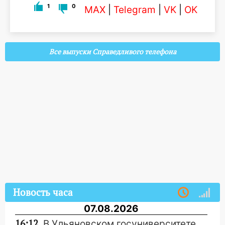
1
0
MAX
|
Telegram
|
VK
|
OK
Все выпуски Справедливого телефона
Новость часа
07.08.2026
16:12
В Ульяновском госуниверситете