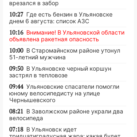
врезался в забор
10:27
Где есть бензин в Ульяновске
днем 6 августа: список АЗС
10:16
Внимание! В Ульяновской области
объявлена ракетная опасность
10:00
В Старомайнском районе утонул
51-летний мужчина
09:50
В Ульяновске черный коршун
застрял в тепловозе
09:44
Ульяновские спасатели помогли
юному велосипедисту на улице
Чернышевского
08:21
В Заволжском районе украли два
велосипеда
07:18
В Ульяновск идет
тридцатиградусная жара: какая будет