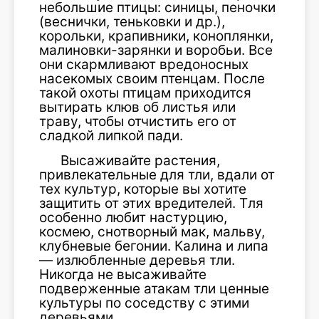
небольшие птицы: синицы, пеночки
(веснички, теньковки и др.),
корольки, крапивники, коноплянки,
малиновки-зарянки и воробьи. Все
они скармливают вредоносных
насекомых своим птенцам. После
такой охоты птицам приходится
вытирать клюв об листья или
траву, чтобы отчистить его от
сладкой липкой пади.
Высаживайте растения,
привлекательные для тли, вдали от
тех культур, которые вы хотите
защитить от этих вредителей. Тля
особенно любит настурцию,
космею, снотворный мак, мальву,
клубневые бегонии. Калина и липа
— излюбленные деревья тли.
Никогда не высаживайте
подверженные атакам тли ценные
культуры по соседству с этими
деревьями.