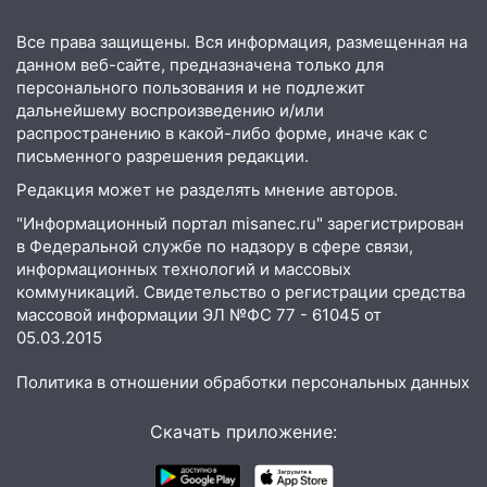
Симбирской епархии
Все права защищены. Вся информация, размещенная на
15:45
Жителям села Тагай больше не
данном веб-сайте, предназначена только для
придётся ездить в райцентр ради сдачи
персонального пользования и не подлежит
анализов
дальнейшему воспроизведению и/или
распространению в какой-либо форме, иначе как с
15:30
После жалобы прокурору на
письменного разрешения редакции.
улице Льва Толстого в Старой Майне
Редакция может не разделять мнение авторов.
восстановили освещение
"Информационный портал misanec.ru" зарегистрирован
15:23
За неделю ульяновские спасатели
в Федеральной службе по надзору в сфере связи,
спасли восемь человек
информационных технологий и массовых
коммуникаций. Свидетельство о регистрации средства
14:40
Житель Димитровграда поверил в
массовой информации ЭЛ №ФС 77 - 61045 от
«посылку от дочери» и лишился более 3
05.03.2015
миллионов рублей
Политика в отношении обработки персональных данных
14:30
Застолье закончилось кражей:
ульяновец перевёл себе деньги с карты
Скачать приложение:
знакомого
14:01
За неделю в Ульяновской области