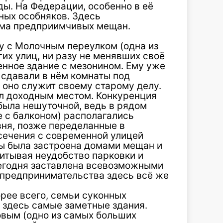
ы. На Федерации, особенно в её
чных особняков. Здесь
ома предприимчивых мещан.
у с Молочным переулком (одна из
их улиц, ни разу не менявших своё
енное здание с мезонином. Ему уже
 сдавали в нём комнаты под
я оно служит своему старому делу.
л доходным местом. Конкуренция
была нешуточной, ведь в рядом
е с балконом) располагались
ня, позже переделанные в
сечения с современной улицей
ы была застроена домами мещан и
читывая неудобство парковки и
сегодня заставлена всевозможными
 предпринимательства здесь всё же
рее всего, семьи суконных
 здесь самые заметные здания.
вым (одно из самых больших