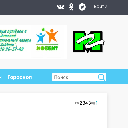
Войти
х
Гороскоп
2343
1