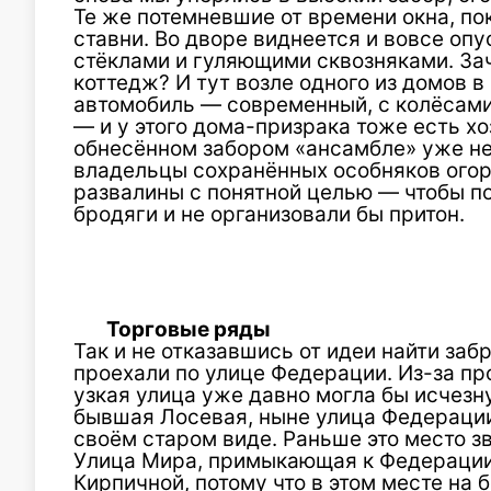
Те же потемневшие от времени окна, п
ставни. Во дворе виднеется и вовсе оп
стёклами и гуляющими сквозняками. Зач
коттедж? И тут возле одного из домов 
автомобиль — современный, с колёсами
— и у этого дома-призрака тоже есть хо
обнесённом забором «ансамбле» уже не
владельцы сохранённых особняков огор
развалины с понятной целью — чтобы по
бродяги и не организовали бы притон.
Торговые ряды
Так и не отказавшись от идеи найти за
проехали по улице Федерации. Из-за пр
узкая улица уже давно могла бы исчезну
бывшая Лосевая, ныне улица Федерации
своём старом виде. Раньше это место з
Улица Мира, примыкающая к Федерации
Кирпичной, потому что в этом месте на 