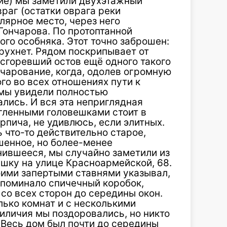
ие) мы заметили двухэтажный
враг (остатки оврага реки
лярное место, через него
Гончарова. По протоптанной
го особняка. Этот точно заброшен:
 рухнет. Рядом поскрипывает от
сгоревший остов ещё одного такого
чарование, когда, одолев огромную
го во всех отношениях пути к
, мы увидели полностью
ались. И вся эта неприглядная
гленными головешками стоит в
рпича, не удивлюсь, если элитных.
 что-то действительно старое,
шенное, но более-менее
нившееся, мы случайно заметили из
шку на улице Красноармейской, 68.
оими запертыми ставнями указывал,
напоминало спичечный коробок,
со всех сторон до середины окон.
лько комнат и с несколькими
иличия мы поздоровались, но никто
. Весь дом был почти до середины