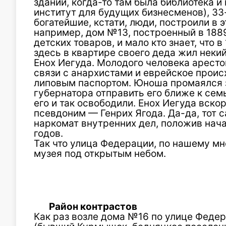
зданий, когда-то там была библиотека и
институт для будущих бизнесменов), 3
богатейшие, кстати, люди, построили в э
например, дом №13, построенный в 1889
детских товаров, и мало кто
знает, что в
здесь в квартире своего деда жил неки
Енох Иегуда. Молодого человека аресто
связи с анархистами и еврейское проис
липовым паспортом. Юноша промаялся з
губернатора отправить его ближе к семь
его и так освободили. Енох Иегуда вско
псевдоним — Генрих Ягода. Да-да, тот 
наркомат внутренних дел, положив нач
годов.
Так что улица Федерации, по нашему мн
музея под открытым небом.
Район контрастов
Как раз возле дома №16 по улице Феде