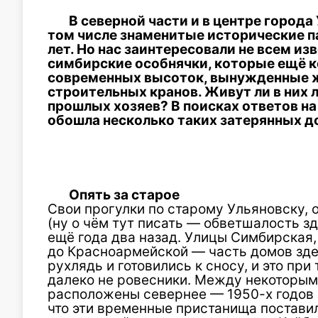
В северной части и в центре города
том числе знаменитые исторические п
лет. Но нас заинтересовали не всем из
симбирские особнячки, которые ещё к
современных высоток, вынужденные жа
строительных кранов. Живут ли в них 
прошлых хозяев? В поисках ответов н
обошла несколько таких затерянных 
Опять за старое
Свои прогулки по старому Ульяновску, 
(ну о чём тут писать — обветшалость зд
ещё года два назад. Улицы Симбирская,
до Красноармейской — часть домов зде
рухлядь и готовились к сносу, и это при 
далеко не ровесники. Между некоторыми 
расположены севернее — 1950-х годов 
что эти временные пристанища поставили