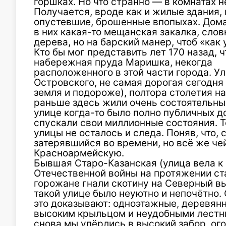
горшках. Но что странно — в комнатах не
Получается, вроде как и жилые здания, 
опустевшие, брошенные впопыхах. Домам
в них какая-то мещанская закалка, слов
дерева, но на барский манер, чтоб «как 
Кто бы мог представить лет 170 назад, 
набережная пруда Маришка,
некогда
расположенного в этой части города. У
Островского, не самая дорогая сегодня 
земля и подороже), полтора столетия н
раньше здесь жили очень состоятельные
улице когда-то было полно публичных до
спускали свои миллионные состояния. Т
улицы не осталось и следа. Поняв, что, 
затерявшийся во времени, но всё же че
Красноармейскую.
Бывшая Старо-Казанская (улица вела к 
Отечественной войны на протяжении ста
горожане гнали скотину на Северный выг
такой улице было неуютно и непочётно
это доказывают: одноэтажные, деревянны
высоким крыльцом и неудобными лестни
снова мы упёрлись в высокий забор, ог