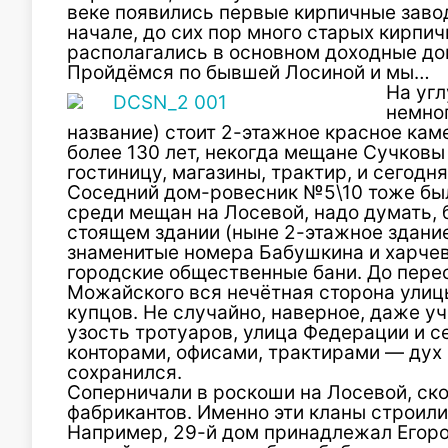
веке появились первые кирпичные завод
начале, до сих пор много старых кирпи
располагались в основном доходные д
Пройдёмся по бывшей Лосиной и мы…
На угл
немног
название) стоит 2-этажное красное кам
более 130 лет, некогда мещане Сучковы
гостиницу, магазины, трактир, и сегодн
Соседний дом-ровесник №5\10 тоже бы
среди мещан на Лосевой, надо думать, 
стоящем здании (ныне 2-этажное здани
знаменитые номера Бабушкина и харчев
городские общественные бани. До пере
Можайского вся нечётная сторона улиц
купцов. Не случайно, наверное, даже у
узость тротуаров, улица Федерации и 
конторами, офисами, трактирами — дух
сохранился.
Соперничали в роскоши на Лосевой, ско
фабрикантов. Именно эти кланы строили
Например, 29-й дом принадлежал Егоро