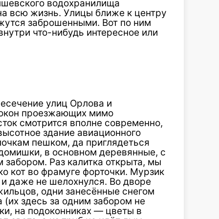
бышевского водохранилища
 на всю жизнь. Улицы ближе к центру
ажутся заброшенными. Вот по ним
внутри что-нибудь интересное или
есечение улиц Орлова и
 окон проезжающих мимо
сток смотрится вполне современно,
высотное здание авиационного
улочкам пешком, да приглядеться
омишки, в основном деревянные, с
 забором. Раз калитка открыта, мы
ко кот во фрамуге форточки. Мурзик
 и даже не шелохнулся. Во дворе
жильцов, одни занесённые снегом
 (их здесь за одним забором не
ки, на подоконниках — цветы в