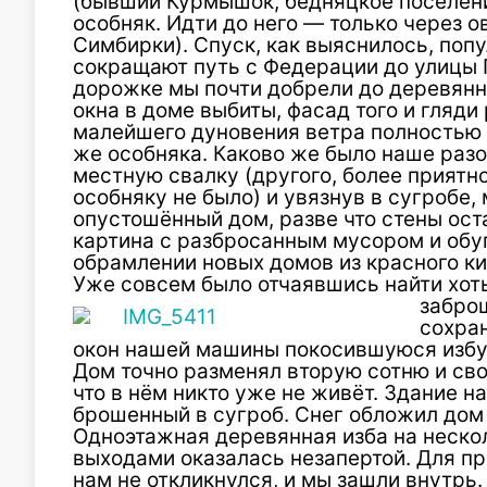
(бывший Курмышок, бедняцкое поселен
особняк. Идти до него — только через о
Симбирки). Спуск, как выяснилось, попу
сокращают путь с Федерации до улицы 
дорожке мы почти добрели до деревянно
окна в доме выбиты, фасад того и гляди
малейшего дуновения ветра полностью 
же особняка. Каково же было наше разо
местную свалку (другого, более приятно
особняку не было) и увязнув в сугробе
опустошённый дом, разве что стены ост
картина с разбросанным мусором и обу
обрамлении новых домов из красного ки
Уже совсем было отчаявшись найти хоть
забро
сохра
окон нашей машины покосившуюся избу
Дом точно разменял вторую сотню и св
что в нём никто уже не живёт. Здание 
брошенный в сугроб. Снег обложил дом 
Одноэтажная деревянная изба на неско
выходами оказалась незапертой. Для пр
нам не откликнулся, и мы зашли внутрь