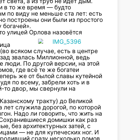
т света, а из труб не идёт дым.
и в то же время — будто
 по виду не меньше ста лет: есть
но построены они были из простого
у богачей».
что улицей Орлова назовётся
лица
(во всяком случае, есть в центре
азад звалась Миллионной, ведь
 люди. По другой версии, на этой
мов, где всё те же богатеи
еперь же от былой славы кутейной
судя по всему, забрели хоть и в
й-то двор, мы свернули на
Казанскому тракту) до Великой
 лет служила дорогой, по которой
он. Надо ли говорить, что жить на
. Сохранившиеся домишки как раз
е, без архитектурных затей, с
цами — не для купеческих ног. И
ородивший сразу несколько домов.