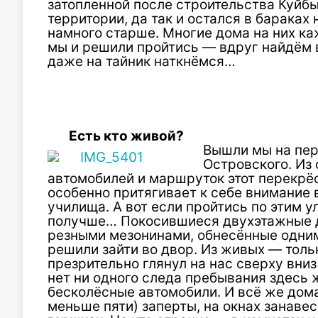
затопленной после строительства Куй
территории, да так и остался в бараках
намного старше. Многие дома на них к
мы и решили пройтись — вдруг найдём 
даже на тайник наткнёмся…
Есть кто живой?
Вышли мы на пер
Островского. Из
автомобилей и маршруток этот перекрё
особенно притягивает к себе внимание 
училища. А вот если пройтись по этим 
получше… Покосившиеся двухэтажные д
резными мезонинами, обнесённые одним
решили зайти во двор. Из живых — толь
презрительно глянул на нас сверху вниз
нет ни одного следа пребывания здесь 
бесколёсные автомобили. И всё же дома
меньше пяти) заперты, на окнах занавес