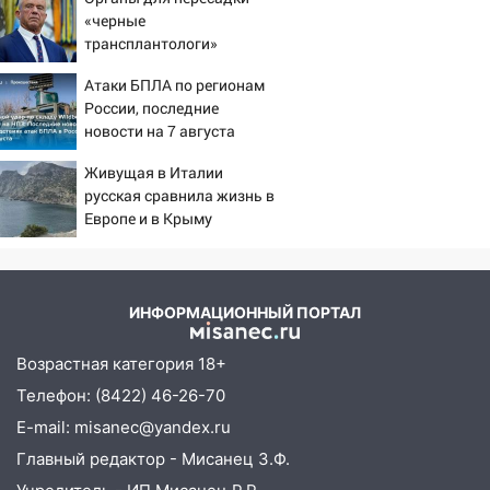
«черные
трансплантологи»
извлекали у еще живых
Атаки БПЛА по регионам
пациентов
России, последние
новости на 7 августа
2026: последствия, атаки
Живущая в Италии
на склады Wildberries,
русская сравнила жизнь в
состояние пострадавших
Европе и в Крыму
ИНФОРМАЦИОННЫЙ ПОРТАЛ
Возрастная категория 18+
Телефон: (8422) 46-26-70
E-mail: misanec@yandex.ru
Главный редактор - Мисанец З.Ф.