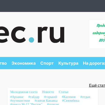
тво
Экономика
Спорт
Культура
На дорога
Ещё стать
Молодежная газета
Новости
Статьи
#Арзамас
#гайдар
#горький
#Касимов
#отдых
#путешествие
#святая Канавка
#Сююмбика
#трасса М-12 "Восток"
#туризм