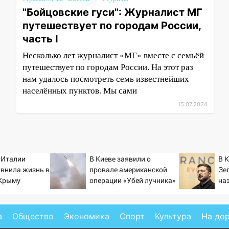
"Бойцовские гуси": Журналист МГ
путешествует по городам России,
часть I
Несколько лет журналист «МГ» вместе с семьёй
путешествует по городам России. На этот раз
нам удалось посмотреть семь известнейших
населённых пунктов. Мы сами
15.07.2024
 Италии
В Киеве заявили о
В 
авнила жизнь в
провале американской
Зел
 Крыму
операции «Убей лучника»
на
против России
а
Общество
Экономика
Спорт
Культура
На до