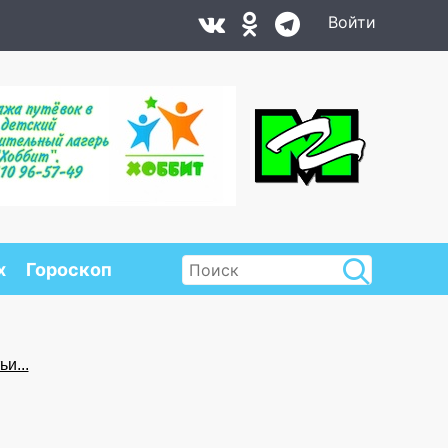
Войти
х
Гороскоп
и...