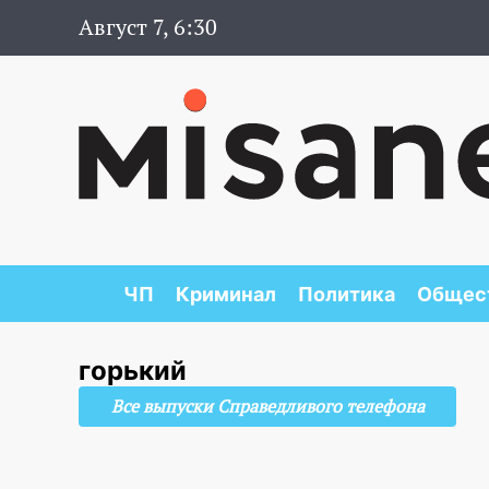
Август 7, 6:30
ЧП
Криминал
Политика
Общес
горький
Все выпуски Справедливого телефона