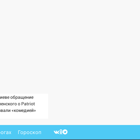
Киеве обращение
енского о Patriot
звали «комедией»
рогах
Гороскоп