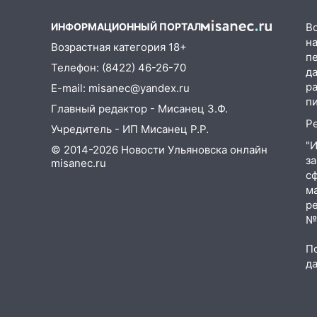
09:52
Ночью беспилотники
сбили над соседними
ИНФОРМАЦИОННЫЙ ПОРТАЛ
В
Татарстаном и Саратовской
на
Возрастная категория 18+
областью
п
Телефон: (8422) 46-26-70
д
09:41
Диана Шурыгина
р
E-mail: misanec@yandex.ru
уверовала в Бога в СИЗО
п
Главный редактор - Мисанец З.Ф.
09:35
В Ульяновске директора
Р
Учредитель - ИП Мисанец Р.Р.
фирмы будут судить за
"
неуплату налогов на 48 млн
© 2014-2026 Новости Ульяновска онлайн
з
рублей
misanec.ru
с
08:22
Подросток на питбайке
м
сбил велосипедистку:
р
пострадали двое
№Ф
07:20
Жара возвращается:
П
ожидается знойный и сухой
д
четверг
06:00
Под Ульяновском при