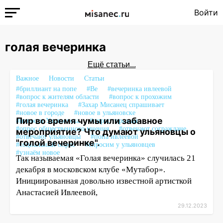
Войти
голая вечеринка
Ещё статьи...
Важное
Новости
Статьи
#бриллиант на попе
#Ве
#вечеринка ивлеевой
#вопрос к жителям области
#вопрос к прохожим
#голая вечеринка
#Захар Мисанец спрашивает
#новое в городе
#новое в ульяновске
Пир во время чумы или забавное
#новости Ульяновска
#опрос горожан
#опрос общественного мнения
#отвечают сограждане
мероприятие? Что думают ульяновцы о
#отвечают ульяновцы
#попа ивлеевой
"голой вечеринке".
#социальный опрос
#спросим у ульяновцев
#узнаём новое
Так называемая «Голая вечеринка» случилась 21
декабря в московском клубе «Мутабор».
Инициированная довольно известной артисткой
Анастасией Ивлеевой,
29.12.2023