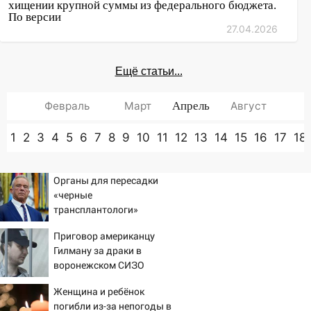
хищении крупной суммы из федерального бюджета.
По версии
27.04.2026
Ещё статьи...
Февраль
Март
Апрель
Август
1
2
3
4
5
6
7
8
9
10
11
12
13
14
15
16
17
18
Органы для пересадки
«черные
трансплантологи»
извлекали у еще живых
Приговор американцу
пациентов
Гилману за драки в
воронежском СИЗО
потребовали ужесточить -
Женщина и ребёнок
Новости на Вести.ru
погибли из-за непогоды в