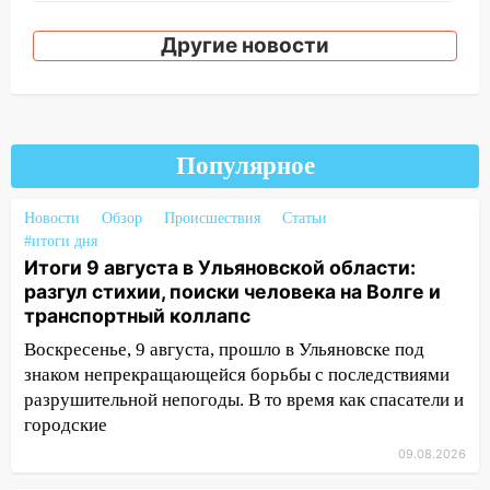
17:15
Прогноз погоды на 10 августа в
Ульяновской области
Другие новости
16:00
В Ульяновске во время шторма на
Волге пропал известный блогер: нужна
помощь в поисках
Популярное
15:28
Соцсети: на «Ауди» упало дерево
в Новом городе
Новости
Обзор
Происшествия
Статьи
15:12
В Ульяновске выгорела кухня в
#итоги дня
многоэтажке
Итоги 9 августа в Ульяновской области:
разгул стихии, поиски человека на Волге и
14:18
Гинеколог рассказала о том, с
транспортный коллапс
какими сложностями сталкиваются
Воскресенье, 9 августа, прошло в Ульяновске под
молодые мамы
знаком непрекращающейся борьбы с последствиями
13:02
Соцсети: на улице Розы
разрушительной непогоды. В то время как спасатели и
Люксембург дерево упало на
городские
автомобиль
09.08.2026
13:00
«Благоприятный период для