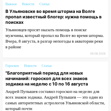
новых начинаний: гороскоп для всех
Важное
Новости
Статьи
знаков зодиака на неделю с 10 по 16
В Ульяновске во время шторма на Волге
августа
пропал известный блогер: нужна помощь в
поисках
13:00
На проспекте Тюленева в
Ульяновске образовалось «море»
Ульяновцев просят оказать помощь в поиске
мужчины, который пропал на Волге во время шторма.
12:57
В Ульяновской области ожидается
Вчера, 8 августа, в разгар непогоды в акватории реки
крупный град
в районе
12:11
Где есть бензин в Ульяновске 9
09.08.2026
августа: список АЗС
Гороскоп
Новости
Статьи
11:55
Соцсети: светофор упал на
машину во время сильного ливня в
"Благоприятный период для новых
Ульяновске
начинаний: гороскоп для всех знаков
зодиака на неделю с 10 по 16 августа
11:00
В Ульяновской области люди в
Андрей Пупышев составил гороскоп на неделю для
СНТ сидят без света
всех знаков зодиака. Андрей Пупышев — это один из
10:13
Прокуратура подвела итоги
самых авторитетных астрологов Ульяновской области,
недели в Ульяновской области
который почти