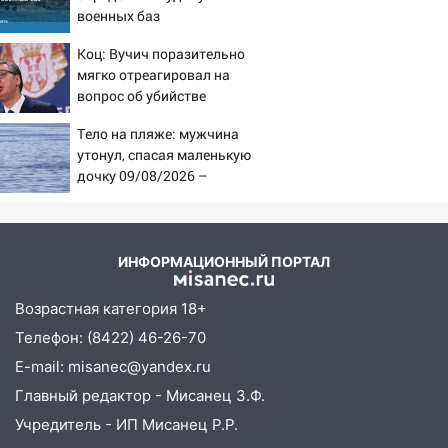
военных баз
16:38
Прогноз погоды в Ульяновской
Коц: Вучич поразительно
области на 9 августа
мягко отреагировал на
16:34
Из-за мощной непогоды в
вопрос об убийстве
Ульяновске отменили фестиваль «Наше
русских
Тело на пляже: мужчина
время»
утонул, спасая маленькую
16:17
Мелекесский район первым в
дочку 09/08/2026 –
Ульяновской области намолотил более
Новости
100 тысяч тонн зерна
15:17
В колледжи и техникумы
ИНФОРМАЦИОННЫЙ ПОРТАЛ
Ульяновской области подали более 10
тысяч заявлений
Возрастная категория 18+
15:04
Фоторепортаж с улиц Ульяновска
Телефон: (8422) 46-26-70
после шторма: поваленные деревья и
E-mail: misanec@yandex.ru
затопленные улицы
Главный редактор - Мисанец З.Ф.
14:28
Ураган вырвал остановку на улице
Учредитель - ИП Мисанец Р.Р.
Деева в Заволжье