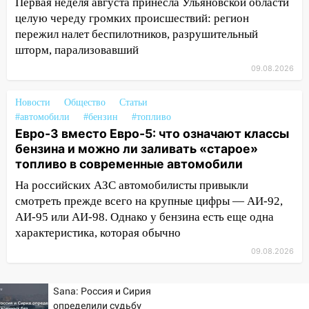
современные автомобили
Первая неделя августа принесла Ульяновской области
целую череду громких происшествий: регион
06:30
Какая погода будет в Ульяновской
пережил налет беспилотников, разрушительный
области днем 9 августа
шторм, парализовавший
05:05
День, когда всё может
09.08.2026
измениться: гороскоп на 9 августа —
три знака получат шанс, который нельзя
Новости
Общество
Статьи
упустить
#автомобили
#бензин
#топливо
Евро-3 вместо Евро-5: что означают классы
08.08.2026
бензина и можно ли заливать «старое»
20:10
Во время урагана в Ульяновске на
топливо в современные автомобили
Волге перевернулась лодка
На российских АЗС автомобилисты привыкли
19:55
В Ульяновске упавшее дерево
смотреть прежде всего на крупные цифры — АИ-92,
заблокировало в машине двух женщин
АИ-95 или АИ-98. Однако у бензина есть еще одна
характеристика, которая обычно
17:15
В Ульяновской области
ремонтируют девять мостов: один уже
09.08.2026
готов, ещё два — почти завершены
17:00
Sana: Россия и Сирия
«Ульяновскалипсис»: последствия
определили судьбу
урагана 8 августа