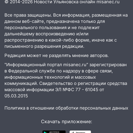
© 2014-2026 Новости Ульяновска онлайн
misanec.ru
14:26
Жители Ульяновска сами
пытаются расчистить ливнёвки, не
Все права защищены. Вся информация, размещенная на
дождавшись коммунальщиков
данном веб-сайте, предназначена только для
персонального пользования и не подлежит
14:16
Шторм продолжает ломать город:
дальнейшему воспроизведению и/или
на улице Любови Шевцовой рухнул
распространению в какой-либо форме, иначе как с
светофор
письменного разрешения редакции.
Редакция может не разделять мнение авторов.
14:14
Студента из Ульяновска обманули
мошенники под видом преподавателя
"Информационный портал misanec.ru" зарегистрирован
в Федеральной службе по надзору в сфере связи,
14:12
Куда жаловаться ульяновцам на
информационных технологий и массовых
упавшее дерево или затопленную улицу
коммуникаций. Свидетельство о регистрации средства
после непогоды
массовой информации ЭЛ №ФС 77 - 61045 от
05.03.2015
13:59
В Новом городе ураганным
ветром сорвало опалубку со
Политика в отношении обработки персональных данных
строящегося дома
Скачать приложение:
13:54
В мэрии Ульяновска рассказали,
как устраняют последствия мощного