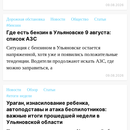
09:18
09.08.2026
Из-за ливня заблокировано
движение трамваев в Ульяновске
Дорожная обстановка
Новости
Общество
Статьи
09:15
Ураган, изнасилование ребенка,
#бензин
автоподставы и атака беспилотников:
Где есть бензин в Ульяновске 9 августа:
важные итоги прошедшей недели в
список АЗС
Ульяновской области
Ситуация с бензином в Ульяновске остается
08:20
В Ульяновске восстановили
напряженной, хотя уже и появились положительные
трамвайную и троллейбусную
тенденции. Водители продолжают искать АЗС, где
инфраструктуру после шторма
можно заправиться, а
08:19
09.08.2026
Внимание! В Цильнинском районе
пропал 67-летний мужчина
Новости
Обзор
Статьи
08:11
На Ульяновск снова надвигается
#итоги недели
непогода
Ураган, изнасилование ребенка,
автоподставы и атака беспилотников:
07:30
Евро-3 вместо Евро-5: что
важные итоги прошедшей недели в
означают классы бензина и можно ли
Ульяновской области
заливать «старое» топливо в