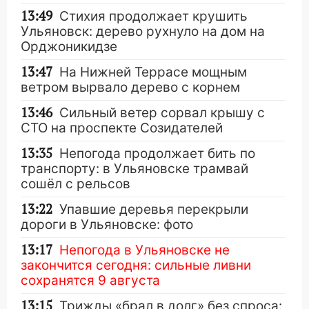
13:49
Стихия продолжает крушить
Ульяновск: дерево рухнуло на дом на
Орджоникидзе
13:47
На Нижней Террасе мощным
ветром вырвало дерево с корнем
13:46
Сильный ветер сорвал крышу с
СТО на проспекте Созидателей
13:35
Непогода продолжает бить по
транспорту: в Ульяновске трамвай
сошёл с рельсов
13:22
Упавшие деревья перекрыли
дороги в Ульяновске: фото
13:17
Непогода в Ульяновске не
закончится сегодня: сильные ливни
сохранятся 9 августа
13:15
Трижды «брал в долг» без спроса: