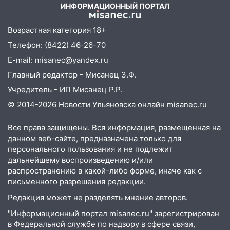
ИНФОРМАЦИОННЫЙ ПОРТАЛ
14:26
В Ульяновске ограничат движение
по улице Ефремова
Возрастная категория 18+
14:23
67% ульяновцев готовы
Телефон: (8422) 46-26-70
передумать увольняться, если им
E-mail: misanec@yandex.ru
повысят зарплату
Главный редактор - Мисанец З.Ф.
14:01
Инсценировали ДТП и получили
Учредитель - ИП Мисанец Р.Р.
более 4,6 миллиона рублей: перед
© 2014-2026 Новости Ульяновска онлайн
misanec.ru
судом предстанет банда
автоподставщиков
Все права защищены. Вся информация, размещенная на
13:36
В Инзе произошел крупный пожар
данном веб-сайте, предназначена только для
персонального пользования и не подлежит
13:00
В суде защитили репутацию
дальнейшему воспроизведению и/или
мужчины, которого необоснованно
распространению в какой-либо форме, иначе как с
обвиняли в жестоком обращении с
письменного разрешения редакции.
животными
Редакция может не разделять мнение авторов.
12:28
Миллион на «льготниках»: в
"Информационный портал misanec.ru" зарегистрирован
Ульяновской области перевозчик
в Федеральной службе по надзору в сфере связи,