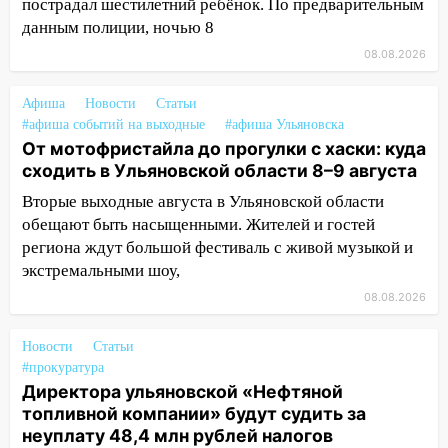
03:30
Гороскоп на 7 августа: пятница
пострадал шестилетний ребёнок. По предварительным
принесет прилив творческой энергии и
данным полиции, ночью 8
отличные шансы исправить старые
08.08.2026
ошибки
06.08.2026
Афиша
Новости
Статьи
#афиша событий на выходные
23:20
#афиша Ульяновска
Прогноз погоды на 7 августа в
От мотофристайла до прогулки с хаски: куда
Ульяновской области
сходить в Ульяновской области 8–9 августа
20:04
Ульяновцев приглашают на забег,
Вторые выходные августа в Ульяновской области
посвящённый Дню воздушного флота
обещают быть насыщенными. Жителей и гостей
России
региона ждут большой фестиваль с живой музыкой и
19:12
В Ульяновской области
экстремальными шоу,
руководителя частной компании
08.08.2026
наказали за сокрытие прошлого своего
сотрудник
Новости
Статьи
#прокуратура
18:02
В Ульяновск едут звезды
Директора ульяновской «Нефтяной
баскетбола!
топливной компании» будут судить за
17:08
Ульяновский областной суд
неуплату 48,4 млн рублей налогов