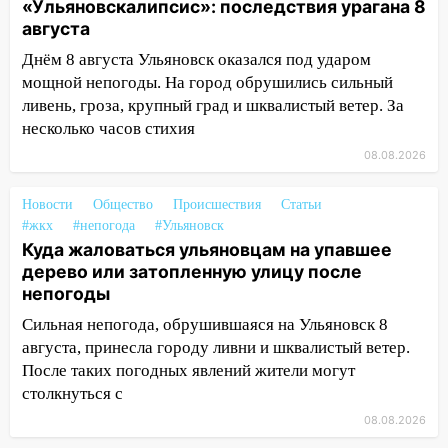
«Ульяновскалипсис»: последствия урагана 8
Валерия Клейменова выиграла два
августа
золота в составе сборной мира
Днём 8 августа Ульяновск оказался под ударом
11:16
В Ульяновске открыли памятную
мощной непогоды. На город обрушились сильный
доску декабристу Кондратию Рылееву
ливень, гроза, крупный град и шквалистый ветер. За
несколько часов стихия
10:40
В Ульяновске спасатели ночью
нашли потерявшегося в заброшенных
08.08.2026
садах 79-летнего мужчину
Новости
Общество
Происшествия
Статьи
10:26
На нескольких улицах Ульяновска
#жкх
#непогода
#Ульяновск
временно отключили холодную воду
Куда жаловаться ульяновцам на упавшее
10:14
дерево или затопленную улицу после
В Ульяновске двоих участников
непогоды
коррупционной схемы при ЦГКБ
отправили в колонию на 7 и 8 лет
Сильная непогода, обрушившаяся на Ульяновск 8
августа, принесла городу ливни и шквалистый ветер.
09:52
Ночью беспилотники сбили над
После таких погодных явлений жители могут
соседними Татарстаном и Саратовской
столкнуться с
областью
08.08.2026
09:41
Диана Шурыгина уверовала в