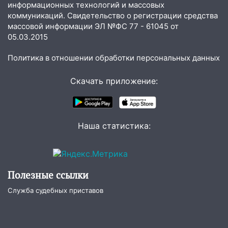
провернул хитрую схему с чужими
информационных технологий и массовых
проездными
коммуникаций. Свидетельство о регистрации средства
массовой информации ЭЛ №ФС 77 - 61045 от
12:10
Ульяновский алиментщик накопил
05.03.2015
120 тысяч долга
Политика в отношении обработки персональных данных
11:49
Снят режим «Ракетная
опасность» на территории Ульяновской
Скачать приложение:
области
11:30
Кабмин РФ разрешил до 1 июля
2027 года импорт, выпуск и обращение
бензина Евро 2, Евро 3, Евро 4
Наша статистика:
11:12
Соцсети: на Рябикова автомобиль
врезался в забор
10:27
Где есть бензин в Ульяновске
Полезные ссылки
днем 6 августа: список АЗС
Служба судебных приставов
10:16
Внимание! В Ульяновской области
объявлена ракетная опасность