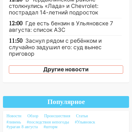
столкнулись «Лада» и Chevrolet:
пострадал 14-летний подросток
12:00
Где есть бензин в Ульяновске 7
августа: список АЗС
11:50
Заснул рядом с ребёнком и
случайно задушил его: суд вынес
приговор
11:38
В Ленинском районе пожар
Другие новости
полностью уничтожил дачный дом и
сарай
11:38
В Госдуме предложили отменить
ЕГЭ с 2027 года
Популярное
11:25
В Ульяновске ИИ будет выявлять
нарушителей на контейнерных
Новости
Обзор
Происшествия
Статьи
площадках
#ливень
#последствия непогоды
#Ульяновск
#ураган 8 августа
#шторм
11:20
Ульяновская шахматистка