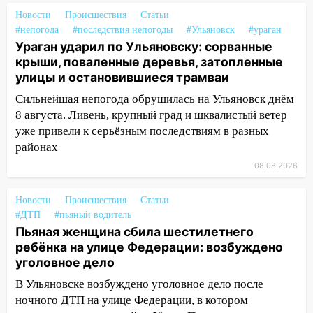
Бога в СИЗО
Новости
Происшествия
Статьи
09:35
В Ульяновске директора фирмы
#непогода
#последствия непогоды
#Ульяновск
#ураган
Ураган ударил по Ульяновску: сорванные
будут судить за неуплату налогов на 48
крыши, поваленные деревья, затопленные
млн рублей
улицы и остановившиеся трамваи
08:22
Подросток на питбайке сбил
Сильнейшая непогода обрушилась на Ульяновск днём
велосипедистку: пострадали двое
8 августа. Ливень, крупный град и шквалистый ветер
07:20
Жара возвращается: ожидается
уже привели к серьёзным последствиям в разных
знойный и сухой четверг
районах
08.08.2026
06:00
Под Ульяновском при развороте
пострадал 38-летний водитель
иномарки
Новости
Происшествия
Статьи
#ДТП
#пьяный водитель
05:00
«Каждая пятая женщина и каждый
Пьяная женщина сбила шестилетнего
второй мужчина в мире сталкиваются с
ребёнка на улице Федерации: возбуждено
алопецией»: врач рассказал, чем может
уголовное дело
быть вызвано облысение и как с этим
В Ульяновске возбуждено уголовное дело после
справиться
ночного ДТП на улице Федерации, в котором