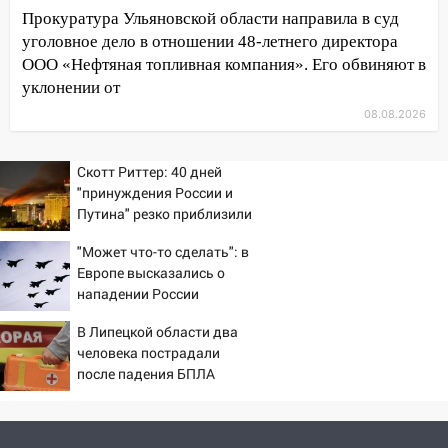
оставил в силе приговор руководству
Прокуратура Ульяновской области направила в суд
«УльяновскФармации» за махинации на
уголовное дело в отношении 48-летнего директора
3,2 млн рублей
ООО «Нефтяная топливная компания». Его обвиняют в
16:09
Ветераны легкой атлетики из
уклонении от
Ульяновска успешно выступили на
08.08.2026
Чемпионате России
16:02
В Ульяновской области убрали
Скотт Риттер: 40 дней
более 28% площадей зерновых и
"принуждения России и
зернобобовых культур
Путина" резко приблизили
крах режима Зеленского
15:51
Бросила кирпич в жену брата: в
"Может что-то сделать": в
Ульяновской области завели дело на
Европе высказались о
агрессивную женщину
нападении России
15:47
На улице Радищева сбили
В Липецкой области два
курьера: крупная авария в Ульяновске
человека пострадали
после падения БПЛА
15:15
Проводил до квартиры и ограбил:
новый кавалер женщины оказался
рецидивистом