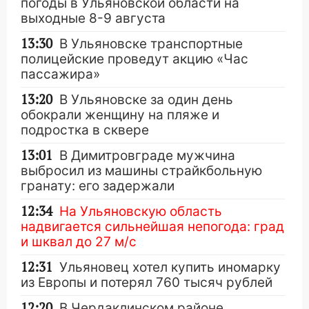
погоды в Ульяновской области на
выходные 8-9 августа
13:30
В Ульяновске транспортные
полицейские проведут акцию «Час
пассажира»
13:20
В Ульяновске за один день
обокрали женщину на пляже и
подростка в сквере
13:01
В Димитровграде мужчина
выбросил из машины страйкбольную
гранату: его задержали
12:34
На Ульяновскую область
надвигается сильнейшая непогода: град
и шквал до 27 м/с
12:31
Ульяновец хотел купить иномарку
из Европы и потерял 760 тысяч рублей
12:20
В Чердаклинском районе