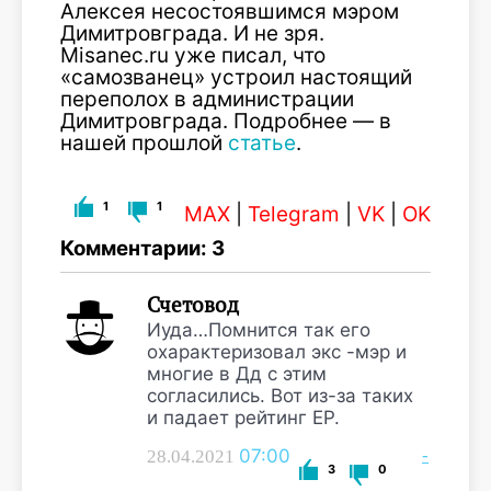
Алексея несостоявшимся мэром
Димитровграда. И не зря.
Misanec.ru уже писал, что
«самозванец» устроил настоящий
переполох в администрации
Димитровграда. Подробнее — в
нашей прошлой
статье
.
1
1
MAX
|
Telegram
|
VK
|
OK
Комментарии: 3
Счетовод
Иуда…Помнится так его
охарактеризовал экс -мэр и
многие в Дд с этим
согласились. Вот из-за таких
и падает рейтинг ЕР.
07:00
-
28.04.2021
3
0