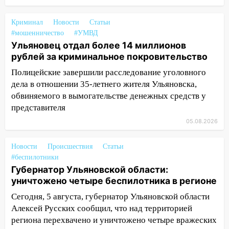
спортивные объекты в Старой Майне
Криминал
Новости
Статьи
21:01
Ульяновцев приглашают сдать
#мошенничество
#УМВД
кровь: День донора пройдёт 6 августа
Ульяновец отдал более 14 миллионов
20:17
Ульяновская область девятую
рублей за криминальное покровительство
неделю подряд удерживает самые
Полицейские завершили расследование уголовного
низкие цены на подсолнечное масло
дела в отношении 35-летнего жителя Ульяновска,
обвиняемого в вымогательстве денежных средств у
19:33
Коровы-рекордсменки: в
представителя
Ульяновской области выросли надои
молока
05.08.2026
18:20
В Ульяновской области до конца
Новости
Происшествия
Статьи
года благоустроят 20 родников
#беспилотники
17:27
В Ульяновской области 114 детей-
Губернатор Ульяновской области:
сирот получили жильё с начала года
уничтожено четыре беспилотника в регионе
Сегодня, 5 августа, губернатор Ульяновской области
16:43
Дорожный сезон перевалил за
Алексей Русских сообщил, что над территорией
экватор: в Ульяновской области
региона перехвачено и уничтожено четыре вражеских
обновили половину региональных трасс