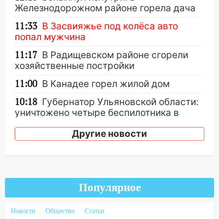
Железнодорожном районе горела дача
11:33
В Засвияжье под колёса авто
попал мужчина
11:17
В Радищевском районе сгорели
хозяйственные постройки
11:00
В Канадее горел жилой дом
10:18
Губернатор Ульяновской области:
уничтожено четыре беспилотника в
регионе
Другие новости
10:00
В Ульяновске дотла сгорел
легковой автомобиль
09:39
В Ульяновске будут судить десять
наркодилеров, снабжавших две области
Популярное
09:25
Вынесли приговор дебоширам,
избившим мужчину в трамвае
Новости
Общество
Статьи