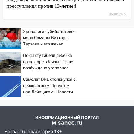
анализов
преступления против 13-летней
05.08.2026
15:30
После жалобы прокурору на
улице Льва Толстого в Старой Майне
восстановили освещение
Хронология убийства экс-
мэра Самары Виктора
15:23
За неделю ульяновские спасатели
Тархова и его жены:
спасли восемь человек
шесть шокирующих
По факту гибели ребенка
фактов, новые
14:40
Житель Димитровграда поверил в
на пожаре в Кызыл-Таше
подробности
«посылку от дочери» и лишился более 3
возбуждено уголовное
миллионов рублей
дело
Самолет DHL столкнулся с
14:30
Застолье закончилось кражей:
неизвестным объектом
ульяновец перевёл себе деньги с карты
над Лейпцигом - Новости
знакомого
на Вести.ru
14:01
За неделю в Ульяновской области
поймали 48 пьяных водителей
ИНФОРМАЦИОННЫЙ ПОРТАЛ
13:54
Хотел «подарить жене машину»,
но едва не отдал мошенникам 530
Возрастная категория 18+