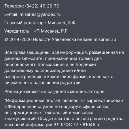
тысяч рублей
Телефон: (8422) 46-26-70
13:30
Пять встреч и почти 5 млн рублей:
E-mail: misanec@yandex.ru
ульяновский пенсионер отдал деньги
Главный редактор - Мисанец З.Ф.
курьеру мошенников
Учредитель - ИП Мисанец Р.Р.
13:16
На Московском шоссе Opel не
© 2014-2026 Новости Ульяновска онлайн
misanec.ru
уступил дорогу и столкнулся с Kia:
водитель госпитализирован
Все права защищены. Вся информация, размещенная на
данном веб-сайте, предназначена только для
13:01
В Засвияжье Skoda сбила
персонального пользования и не подлежит
женщину на пешеходном переходе
дальнейшему воспроизведению и/или
распространению в какой-либо форме, иначе как с
12:49
В Заволжье Hyundai сбил 68-
письменного разрешения редакции.
летнюю женщину на пешеходном
переходе
Редакция может не разделять мнение авторов.
12:40
"Информационный портал misanec.ru" зарегистрирован
В Новой Малыкле Mitsubishi сбил
в Федеральной службе по надзору в сфере связи,
велосипедиста на перекрёстке
информационных технологий и массовых
12:21
Заволжье ушло под воду после
коммуникаций. Свидетельство о регистрации средства
ливня: дорожникам пришлось срочно
массовой информации ЭЛ №ФС 77 - 61045 от