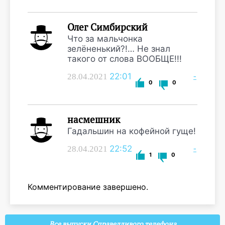
Олег Симбирский
Что за мальчонка
зелёненький?!… Не знал
такого от слова ВООБЩЕ!!!
22:01
-
28.04.2021
0
0
насмешник
Гадальшин на кофейной гуще!
22:52
-
28.04.2021
1
0
Комментирование завершено.
Все выпуски Справедливого телефона