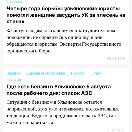
#юристы
08:27
Ульяновская полиция получила
Четыре года борьбы: ульяновские юристы
один из шести уникальных автомобилей
помогли женщине засудить УК за плесень на
в России
стенах
07:02
Жара отступит: какой будет
Зачастую людям, оказавшимся в затруднительном
погода в Ульяновске днем 5 августа
положении, не справиться в одиночку, и они
обращаются к юристам. Эксперты Государственного
06:10
Двое мигрантов изнасиловали 13-
юридического бюро —
летнюю девочку в центре Ульяновска
06.08.2026
06:00
Мертвеца выкопали, посадили в
мешок и попытались утопить в Волге
Важное
Дорожная обстановка
Новости
Статьи
#бензин
05:30
Астрологи назвали самый
Где есть бензин в Ульяновске 5 августа
опасный день августа: что ждет каждый
после рабочего дня: список АЗС
знак 5 августа
Ситуация с бензином в Ульяновске остается
04.08.2026
напряженной, хотя уже и появились положительные
23:27
Прокуратура проверяет
тенденции. Водители продолжают искать АЗС, где
капремонт школы в посёлке Налейка
можно заправиться, а
22:33
Прокуратура проверяет
05.08.2026