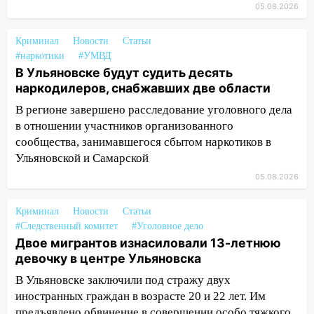
05.08.2026
16:31
В Ульяновской области
капитально отремонтируют 101
Криминал
Новости
Статьи
многоквартирный дом
#наркотики
#УМВД
16:30
В Ульяновске будут судить десять
Прогноз погоды в Ульяновской
наркодилеров, снабжавших две области
области на 5 августа
В регионе завершено расследование уголовного дела
16:20
В Сурском районе сёла оказались
в отношении участников организованного
не защищены от лесных пожаров
сообщества, занимавшегося сбытом наркотиков в
16:12
Пуля пробила окно квартиры на
Ульяновской и Самарской
16-м этаже в Ульяновске
05.08.2026
16:10
Прокуратура потребовала
усилить борьбу со свалками в
Криминал
Новости
Статьи
Инзенском районе
#Следственный комитет
#Уголовное дело
Двое мигрантов изнасиловали 13-летнюю
16:06
Патриарх Кирилл оценил работу
девочку в центре Ульяновска
Симбирской епархии
В Ульяновске заключили под стражу двух
15:45
Жителям села Тагай больше не
иностранных граждан в возрасте 20 и 22 лет. Им
придётся ездить в райцентр ради сдачи
предъявлено обвинение в совершении особо тяжкого