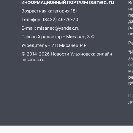
ИНФОРМАЦИОННЫЙ ПОРТАЛ
В
на
13:47
На Нижней Террасе
Возрастная категория 18+
п
мощным ветром вырвало
Телефон: (8422) 46-26-70
д
дерево с корнем
р
E-mail: misanec@yandex.ru
13:46
Сильный ветер сорвал
п
Главный редактор - Мисанец З.Ф.
крышу с СТО на проспекте
Р
Учредитель - ИП Мисанец Р.Р.
Созидателей
"
© 2014-2026 Новости Ульяновска онлайн
13:35
Непогода продолжает
з
misanec.ru
бить по транспорту: в
с
Ульяновске трамвай сошёл с
м
р
рельсов
№Ф
13:22
Упавшие деревья
перекрыли дороги в
П
Ульяновске: фото
д
13:17
Непогода в Ульяновске
не закончится сегодня:
сильные ливни сохранятся 9
августа