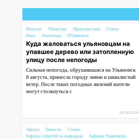
тонн зерна
15:17
В колледжи и техникумы
Ульяновской области подали
Новости
Общество
Происшествия
Статьи
более 10 тысяч заявлений
#жкх
#непогода
#Ульяновск
15:04
Фоторепортаж с улиц
Куда жаловаться ульяновцам на
Ульяновска после шторма:
упавшее дерево или затопленную
поваленные деревья и
улицу после непогоды
затопленные улицы
Сильная непогода, обрушившаяся на Ульяновск
14:28
Ураган вырвал остановку
8 августа, принесла городу ливни и шквалистый
на улице Деева в Заволжье
ветер. После таких погодных явлений жители
могут столкнуться с
14:26
Жители Ульяновска сами
пытаются расчистить ливнёвки,
не дождавшись
коммунальщиков
08.08.2026
14:16
Шторм продолжает
Афиша
Новости
Статьи
ломать город: на улице Любови
#афиша событий на выходные
#афиша Ульяновска
Шевцовой рухнул светофор