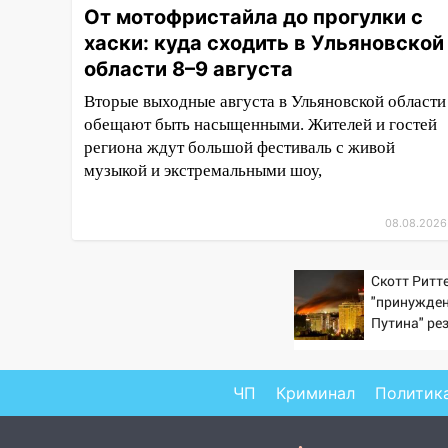
От мотофристайла до прогулки с
14:14
Студента из Ульяновска
хаски: куда сходить в Ульяновской
обманули мошенники под
области 8–9 августа
видом преподавателя
Вторые выходные августа в Ульяновской области
14:12
Куда жаловаться
обещают быть насыщенными. Жителей и гостей
ульяновцам на упавшее дерево
региона ждут большой фестиваль с живой
или затопленную улицу после
музыкой и экстремальными шоу,
непогоды
13:59
В Новом городе
08.08.2026
ураганным ветром сорвало
опалубку со строящегося дома
Скотт Ритте
13:54
В мэрии Ульяновска
"принужден
рассказали, как устраняют
Путина" ре
последствия мощного шторма
крах режим
13:49
Стихия продолжает
ЧП
Криминал
Политик
крушить Ульяновск: дерево
рухнуло на дом на
Орджоникидзе