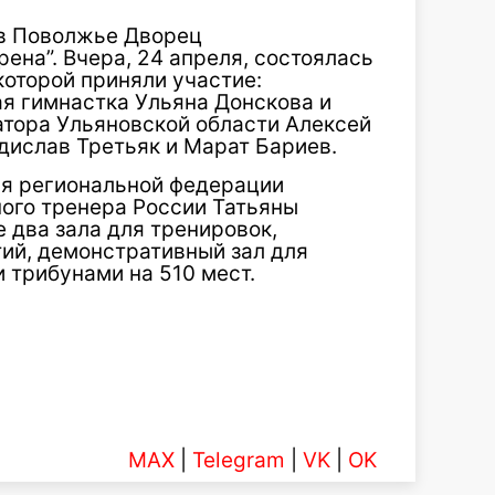
 в Поволжье Дворец
ена”. Вчера, 24 апреля, состоялась
которой приняли участие:
я гимнастка Ульяна Донскова и
атора Ульяновской области Алексей
дислав Третьяк и Марат Бариев.
ля региональной федерации
ого тренера России Татьяны
 два зала для тренировок,
ий, демонстративный зал для
 трибунами на 510 мест.
MAX
|
Telegram
|
VK
|
OK