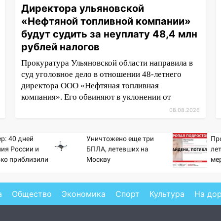
Директора ульяновской
«Нефтяной топливной компании»
будут судить за неуплату 48,4 млн
рублей налогов
Прокуратура Ульяновской области направила в
суд уголовное дело в отношении 48-летнего
директора ООО «Нефтяная топливная
компания». Его обвиняют в уклонении от
08.08.2026
р: 40 дней
Уничтожено еще три
Пр
ия России и
БПЛА, летевших на
ле
зко приблизили
Москву
ме
а Зеленского
а
Общество
Экономика
Спорт
Культура
На до