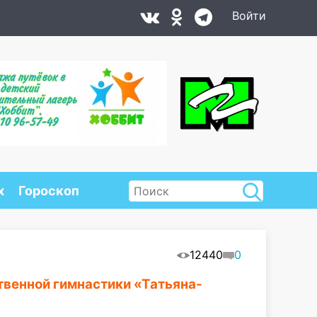
Войти
х
Гороскоп
12440
0
твенной гимнастики «Татьяна-