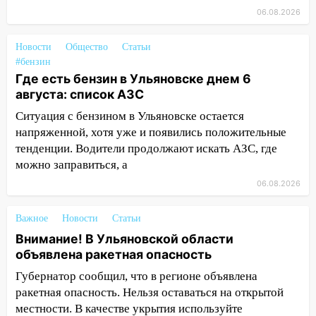
14:32
На Ульяновскую область
06.08.2026
надвигается жара
Новости
Общество
Статьи
14:08
Пешеход переходил по «зебре»:
#бензин
подробности серьезной аварии на
Где есть бензин в Ульяновске днем 6
Фруктовой
августа: список АЗС
13:30
В Димитровграде на улице
Ситуация с бензином в Ульяновске остается
Трудовой горело здание
напряженной, хотя уже и появились положительные
13:00
тенденции. Водители продолжают искать АЗС, где
Водитель без прав врезался в
припаркованный автомобиль
можно заправиться, а
06.08.2026
12:37
Переезжал «зебру» на
велосипеде и попал под колеса
Важное
Новости
Статьи
12:18
Вспыхнул изнутри: в
Внимание! В Ульяновской области
Железнодорожном районе горела дача
объявлена ракетная опасность
11:33
В Засвияжье под колёса авто
Губернатор сообщил, что в регионе объявлена
попал мужчина
ракетная опасность. Нельзя оставаться на открытой
местности. В качестве укрытия используйте