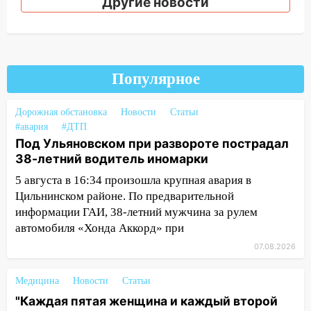
Другие новости
05.08.2026
22:58
Соцсети: на проспекте Тюленева
ДТП с мотоциклистом
20:22
Мошенники обманули 92-летнюю
Популярное
жительницу Ульяновской области
19:14
Дорожная обстановка
Житель Ульяновской области
Новости
Статьи
#авария
#ДТП
подвез троих незнакомцев на трассе и
Под Ульяновском при развороте пострадал
заработал уголовное дело
38-летний водитель иномарки
18:14
Прогноз погоды на 6 августа в
5 августа в 16:34 произошла крупная авария в
Ульяновской области
Цильнинском районе. По предварительной
18:00
Мотофристайл, рок и силовой
информации ГАИ, 38-летний мужчина за рулем
экстрим: в Ульяновске пройдет
автомобиля «Хонда Аккорд» при
большой фестиваль «Наше время»
07.08.2026
17:30
Где есть бензин в Ульяновске 5
Медицина
августа после рабочего дня: список АЗС
Новости
Статьи
"Каждая пятая женщина и каждый второй
17:05
«Обыск» по видеосвязи: в