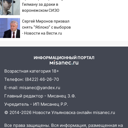
погода в Ульяновске днем 5 августа
Гилману за драки в
воронежском СИЗО
06:10
Двое мигрантов изнасиловали 13-
потребовали ужесточить -
летнюю девочку в центре Ульяновска
Сергей Миронов призвал
Новости на Вести.ru
снять "Яблоко" с выборов
06:00
Мертвеца выкопали, посадили в
- Новости на Вести.ru
мешок и попытались утопить в Волге
05:30
Астрологи назвали самый
опасный день августа: что ждет каждый
ИНФОРМАЦИОННЫЙ ПОРТАЛ
знак 5 августа
04.08.2026
Возрастная категория 18+
23:27
Прокуратура проверяет
Телефон: (8422) 46-26-70
капремонт школы в посёлке Налейка
E-mail: misanec@yandex.ru
22:33
Прокуратура проверяет
Главный редактор - Мисанец З.Ф.
спортивные объекты в Старой Майне
Учредитель - ИП Мисанец Р.Р.
21:01
Ульяновцев приглашают сдать
© 2014-2026 Новости Ульяновска онлайн
misanec.ru
кровь: День донора пройдёт 6 августа
Все права защищены. Вся информация, размещенная на
20:17
Ульяновская область девятую