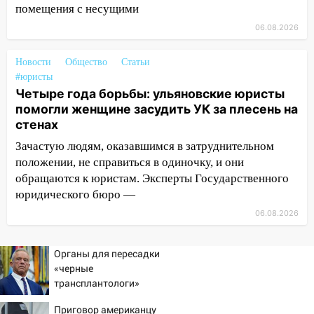
11:17
В Радищевском районе сгорели
помещения с несущими
хозяйственные постройки
06.08.2026
11:00
В Канадее горел жилой дом
Новости
Общество
Статьи
10:18
Губернатор Ульяновской области:
#юристы
уничтожено четыре беспилотника в
Четыре года борьбы: ульяновские юристы
регионе
помогли женщине засудить УК за плесень на
10:00
В Ульяновске дотла сгорел
стенах
легковой автомобиль
Зачастую людям, оказавшимся в затруднительном
положении, не справиться в одиночку, и они
09:39
В Ульяновске будут судить десять
обращаются к юристам. Эксперты Государственного
наркодилеров, снабжавших две области
юридического бюро —
09:25
Вынесли приговор дебоширам,
06.08.2026
избившим мужчину в трамвае
08:27
Ульяновская полиция получила
Органы для пересадки
один из шести уникальных автомобилей
«черные
в России
трансплантологи»
извлекали у еще живых
07:02
Жара отступит: какой будет
Приговор американцу
пациентов