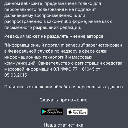
данном веб-сайте, предназначена только для
неделю подряд удерживает самые
персонального пользования и не подлежит
низкие цены на подсолнечное масло
дальнейшему воспроизведению и/или
распространению в какой-либо форме, иначе как с
19:33
Коровы-рекордсменки: в
письменного разрешения редакции.
Ульяновской области выросли надои
молока
Редакция может не разделять мнение авторов.
"Информационный портал misanec.ru" зарегистрирован
18:20
В Ульяновской области до конца
в Федеральной службе по надзору в сфере связи,
года благоустроят 20 родников
информационных технологий и массовых
17:27
В Ульяновской области 114 детей-
коммуникаций. Свидетельство о регистрации средства
сирот получили жильё с начала года
массовой информации ЭЛ №ФС 77 - 61045 от
05.03.2015
16:43
Дорожный сезон перевалил за
экватор: в Ульяновской области
Политика в отношении обработки персональных данных
обновили половину региональных трасс
Скачать приложение:
16:31
В Ульяновской области
капитально отремонтируют 101
многоквартирный дом
Наша статистика:
16:30
Прогноз погоды в Ульяновской