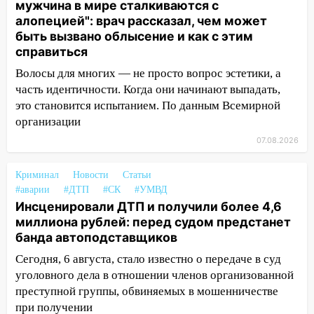
мужчина в мире сталкиваются с
Ульяновске задержали 19-летнюю
алопецией": врач рассказал, чем может
сообщницу мошенников
быть вызвано облысение и как с этим
справиться
16:12
Едва не перерезал горло: в
Вешкайме посиделки с судимым
Волосы для многих — не просто вопрос эстетики, а
знакомым закончились для женщины
часть идентичности. Когда они начинают выпадать,
больницей
это становится испытанием. По данным Всемирной
организации
16:06
18-летняя девушка без прав
перевернулась на мопеде и попала в
07.08.2026
больницу
Криминал
Новости
Статьи
15:59
Ульяновец отдал более 14
#аварии
#ДТП
#СК
#УМВД
миллионов рублей за криминальное
Инсценировали ДТП и получили более 4,6
покровительство
миллиона рублей: перед судом предстанет
банда автоподставщиков
15:32
На «кольце» кроссовер сбил 18-
летнего мопедиста
Сегодня, 6 августа, стало известно о передаче в суд
уголовного дела в отношении членов организованной
15:00
В Ульяновске после тройного ДТП
преступной группы, обвиняемых в мошенничестве
госпитализировали 25-летнего байкера
при получении