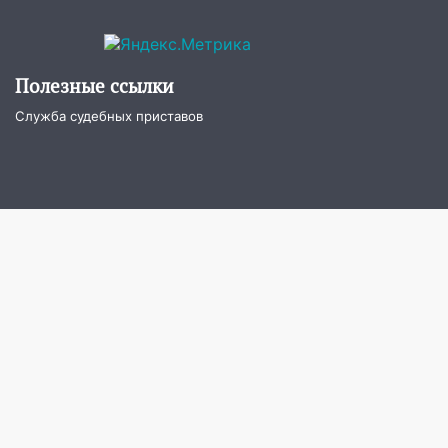
области на 5 августа
16:20
В Сурском районе сёла оказались
не защищены от лесных пожаров
Полезные ссылки
16:12
Пуля пробила окно квартиры на
Служба судебных приставов
16-м этаже в Ульяновске
16:10
Прокуратура потребовала
усилить борьбу со свалками в
Инзенском районе
16:06
Патриарх Кирилл оценил работу
Симбирской епархии
15:45
Жителям села Тагай больше не
придётся ездить в райцентр ради сдачи
анализов
15:30
После жалобы прокурору на
улице Льва Толстого в Старой Майне
восстановили освещение