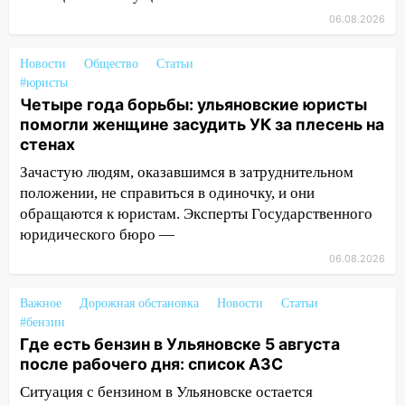
Вешкайме посиделки с судимым
06.08.2026
знакомым закончились для женщины
больницей
Новости
Общество
Статьи
16:06
18-летняя девушка без прав
#юристы
перевернулась на мопеде и попала в
Четыре года борьбы: ульяновские юристы
больницу
помогли женщине засудить УК за плесень на
стенах
15:59
Ульяновец отдал более 14
Зачастую людям, оказавшимся в затруднительном
миллионов рублей за криминальное
положении, не справиться в одиночку, и они
покровительство
обращаются к юристам. Эксперты Государственного
15:32
На «кольце» кроссовер сбил 18-
юридического бюро —
летнего мопедиста
06.08.2026
15:00
В Ульяновске после тройного ДТП
госпитализировали 25-летнего байкера
Важное
Дорожная обстановка
Новости
Статьи
#бензин
14:32
На Ульяновскую область
Где есть бензин в Ульяновске 5 августа
надвигается жара
после рабочего дня: список АЗС
14:08
Пешеход переходил по «зебре»:
Ситуация с бензином в Ульяновске остается