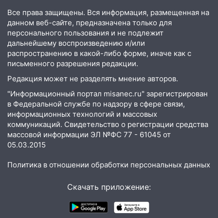
Ульяновской области выросли надои
Все права защищены. Вся информация, размещенная на
молока
данном веб-сайте, предназначена только для
персонального пользования и не подлежит
18:20
В Ульяновской области до конца
дальнейшему воспроизведению и/или
года благоустроят 20 родников
распространению в какой-либо форме, иначе как с
17:27
В Ульяновской области 114 детей-
письменного разрешения редакции.
сирот получили жильё с начала года
Редакция может не разделять мнение авторов.
16:43
Дорожный сезон перевалил за
"Информационный портал misanec.ru" зарегистрирован
экватор: в Ульяновской области
в Федеральной службе по надзору в сфере связи,
обновили половину региональных трасс
информационных технологий и массовых
коммуникаций. Свидетельство о регистрации средства
16:31
В Ульяновской области
массовой информации ЭЛ №ФС 77 - 61045 от
капитально отремонтируют 101
05.03.2015
многоквартирный дом
Политика в отношении обработки персональных данных
16:30
Прогноз погоды в Ульяновской
области на 5 августа
Скачать приложение:
16:20
В Сурском районе сёла оказались
не защищены от лесных пожаров