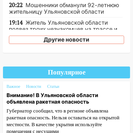
20:22
Мошенники обманули 92-летнюю
жительницу Ульяновской области
19:14
Житель Ульяновской области
подвез троих незнакомцев на трассе и
заработал уголовное дело
Другие новости
18:14
Прогноз погоды на 6 августа в
Ульяновской области
18:00
Мотофристайл, рок и силовой
экстрим: в Ульяновске пройдет
Популярное
большой фестиваль «Наше время»
Важное
Новости
Статьи
17:30
Где есть бензин в Ульяновске 5
августа после рабочего дня: список АЗС
Внимание! В Ульяновской области
объявлена ракетная опасность
17:05
«Обыск» по видеосвязи: в
Губернатор сообщил, что в регионе объявлена
Ульяновске задержали 19-летнюю
ракетная опасность. Нельзя оставаться на открытой
сообщницу мошенников
местности. В качестве укрытия используйте
16:12
Едва не перерезал горло: в
помещения с несущими