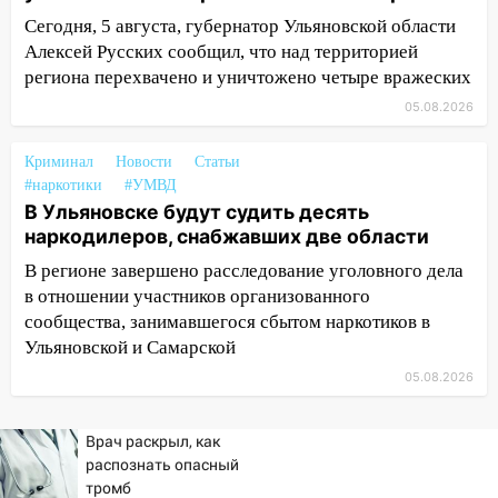
10:18
Губернатор Ульяновской области:
Сегодня, 5 августа, губернатор Ульяновской области
уничтожено четыре беспилотника в
Алексей Русских сообщил, что над территорией
регионе
региона перехвачено и уничтожено четыре вражеских
10:00
В Ульяновске дотла сгорел
05.08.2026
легковой автомобиль
09:39
В Ульяновске будут судить десять
Криминал
Новости
Статьи
наркодилеров, снабжавших две области
#наркотики
#УМВД
В Ульяновске будут судить десять
09:25
Вынесли приговор дебоширам,
наркодилеров, снабжавших две области
избившим мужчину в трамвае
В регионе завершено расследование уголовного дела
08:27
Ульяновская полиция получила
в отношении участников организованного
один из шести уникальных автомобилей
сообщества, занимавшегося сбытом наркотиков в
в России
Ульяновской и Самарской
05.08.2026
07:02
Жара отступит: какой будет
погода в Ульяновске днем 5 августа
Врач раскрыл, как
06:10
Двое мигрантов изнасиловали 13-
распознать опасный
летнюю девочку в центре Ульяновска
тромб