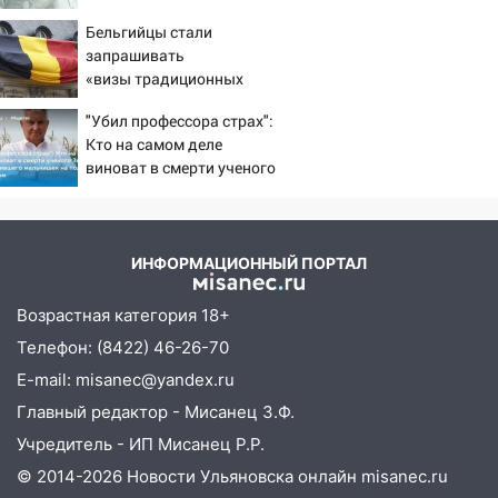
06:00
Мертвеца выкопали, посадили в
Бельгийцы стали
мешок и попытались утопить в Волге
запрашивать
«визы традиционных
05:30
Астрологи назвали самый
ценностей» в посольстве
опасный день августа: что ждет каждый
"Убил профессора страх":
РФ
знак 5 августа
Кто на самом деле
04.08.2026
виноват в смерти ученого
Зезина, остановившего
23:27
Прокуратура проверяет
мальчишек на поле с
капремонт школы в посёлке Налейка
горохом
22:33
Прокуратура проверяет
ИНФОРМАЦИОННЫЙ ПОРТАЛ
спортивные объекты в Старой Майне
Возрастная категория 18+
21:01
Ульяновцев приглашают сдать
Телефон: (8422) 46-26-70
кровь: День донора пройдёт 6 августа
E-mail: misanec@yandex.ru
20:17
Ульяновская область девятую
Главный редактор - Мисанец З.Ф.
неделю подряд удерживает самые
Учредитель - ИП Мисанец Р.Р.
низкие цены на подсолнечное масло
© 2014-2026 Новости Ульяновска онлайн
misanec.ru
19:33
Коровы-рекордсменки: в