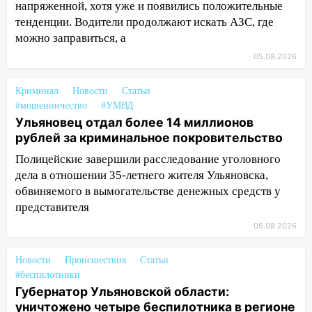
подробности серьезной аварии на
напряженной, хотя уже и появились положительные
Фруктовой
тенденции. Водители продолжают искать АЗС, где
можно заправиться, а
13:30
В Димитровграде на улице
05.08.2026
Трудовой горело здание
13:00
Водитель без прав врезался в
Криминал
Новости
Статьи
припаркованный автомобиль
#мошенничество
#УМВД
Ульяновец отдал более 14 миллионов
12:37
Переезжал «зебру» на
рублей за криминальное покровительство
велосипеде и попал под колеса
Полицейские завершили расследование уголовного
12:18
Вспыхнул изнутри: в
дела в отношении 35-летнего жителя Ульяновска,
Железнодорожном районе горела дача
обвиняемого в вымогательстве денежных средств у
представителя
11:33
В Засвияжье под колёса авто
попал мужчина
05.08.2026
11:17
В Радищевском районе сгорели
Новости
Происшествия
Статьи
хозяйственные постройки
#беспилотники
11:00
В Канадее горел жилой дом
Губернатор Ульяновской области:
уничтожено четыре беспилотника в регионе