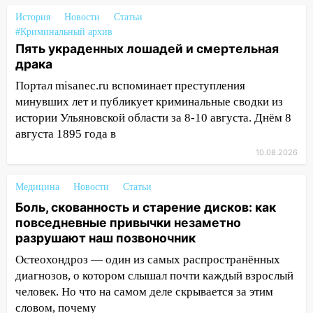
История
11:00
Новости
Статьи
В Ульяновской области люди в
#Криминальный архив
СНТ сидят без света
Пять украденных лошадей и смертельная
10:13
Прокуратура подвела итоги
драка
недели в Ульяновской области
Портал misanec.ru вспоминает преступления
09:18
минувших лет и публикует криминальные сводки из
Из-за ливня заблокировано
движение трамваев в Ульяновске
истории Ульяновской области за 8-10 августа. Днём 8
августа 1895 года в
09:15
Ураган, изнасилование ребенка,
10.08.2026
автоподставы и атака беспилотников:
важные итоги прошедшей недели в
Медицина
Новости
Статьи
Ульяновской области
Боль, скованность и старение дисков: как
08:20
В Ульяновске восстановили
повседневные привычки незаметно
трамвайную и троллейбусную
разрушают наш позвоночник
инфраструктуру после шторма
Остеохондроз — один из самых распространённых
08:19
Внимание! В Цильнинском районе
диагнозов, о котором слышал почти каждый взрослый
пропал 67-летний мужчина
человек. Но что на самом деле скрывается за этим
словом, почему