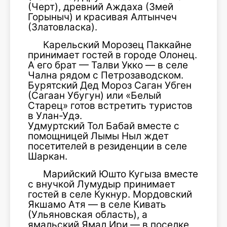
(Черт), древний Аждаха (Змей
Горыныч) и красивая Алтынчеч
(Златовласка).
Карельский Морозец Паккайне
принимает гостей в городе Олонец.
А его брат — Талви Укко — в селе
Чална рядом с Петрозаводском.
Бурятский Дед Мороз Саган Убген
(Сагаан Убугун) или «Белый
Старец» готов встретить туристов
в Улан-Удэ.
Удмуртский Тол Бабай вместе с
помощницей Лымы Ныл ждет
посетителей в резиденции в селе
Шаркан.
Марийский Юшто Кугыза вместе
с внучкой Лумудыр принимает
гостей в селе Кукнур. Мордовский
Якшамо Атя — в селе Кивать
(Ульяновская область), а
ямальский Ямал Ири — в поселке