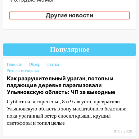
13:02
Соцсети: на улице Розы
Другие новости
Люксембург дерево упало на
автомобиль
13:00
«Благоприятный период для
новых начинаний: гороскоп для всех
Популярное
знаков зодиака на неделю с 10 по 16
августа
Новости
Обзор
Статьи
13:00
На проспекте Тюленева в
#итоги выходных
Ульяновске образовалось «море»
Как разрушительный ураган, потопы и
падающие деревья парализовали
12:57
В Ульяновской области ожидается
Ульяновскую область: ЧП за выходные
крупный град
Суббота и воскресенье, 8 и 9 августа, превратили
12:11
Где есть бензин в Ульяновске 9
Ульяновскую область в зону масштабного бедствия:
августа: список АЗС
пока ураганный ветер сносил крыши, крушил
11:55
Соцсети: светофор упал на
светофоры и топил целые
машину во время сильного ливня в
10.08.2026
Ульяновске