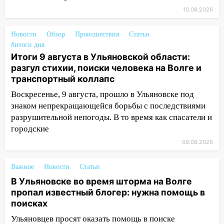
08:11
На Ульяновск снова надвигается
непогода
10.08.2026
07:30
Евро-3 вместо Евро-5: что
Новости
Обзор
Происшествия
Статьи
означают классы бензина и можно ли
#итоги дня
заливать «старое» топливо в
Итоги 9 августа в Ульяновской области:
современные автомобили
разгул стихии, поиски человека на Волге и
транспортный коллапс
06:30
Какая погода будет в Ульяновской
области днем 9 августа
Воскресенье, 9 августа, прошло в Ульяновске под
знаком непрекращающейся борьбы с последствиями
05:05
День, когда всё может
разрушительной непогоды. В то время как спасатели и
измениться: гороскоп на 9 августа —
городские
три знака получат шанс, который нельзя
упустить
09.08.2026
08.08.2026
Важное
Новости
Статьи
20:10
Во время урагана в Ульяновске на
В Ульяновске во время шторма на Волге
Волге перевернулась лодка
пропал известный блогер: нужна помощь в
поисках
19:55
В Ульяновске упавшее дерево
заблокировало в машине двух женщин
Ульяновцев просят оказать помощь в поиске