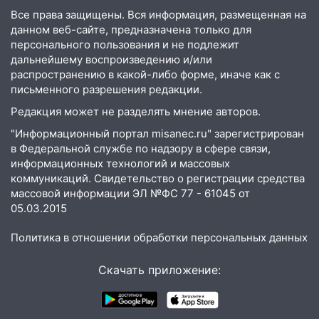
13:59
В Новом городе ураганным
Все права защищены. Вся информация, размещенная на
ветром сорвало опалубку со
данном веб-сайте, предназначена только для
строящегося дома
персонального пользования и не подлежит
дальнейшему воспроизведению и/или
13:54
В мэрии Ульяновска рассказали,
распространению в какой-либо форме, иначе как с
как устраняют последствия мощного
письменного разрешения редакции.
шторма
Редакция может не разделять мнение авторов.
13:49
Стихия продолжает крушить
"Информационный портал misanec.ru" зарегистрирован
Ульяновск: дерево рухнуло на дом на
в Федеральной службе по надзору в сфере связи,
Орджоникидзе
информационных технологий и массовых
13:47
На Нижней Террасе мощным
коммуникаций. Свидетельство о регистрации средства
ветром вырвало дерево с корнем
массовой информации ЭЛ №ФС 77 - 61045 от
05.03.2015
13:46
Сильный ветер сорвал крышу с
СТО на проспекте Созидателей
Политика в отношении обработки персональных данных
13:35
Непогода продолжает бить по
Скачать приложение:
транспорту: в Ульяновске трамвай
сошёл с рельсов