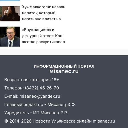
15:04
Фоторепортаж с улиц Ульяновска
Хуже алкоголя: назван
после шторма: поваленные деревья и
напиток, который
затопленные улицы
негативно влияет на
организм - многие пьют
14:28
Ураган вырвал остановку на улице
«Внук нациста» и
его каждый день
Деева в Заволжье
дежурный ответ: Коц
жестко раскритиковал
14:26
Жители Ульяновска сами
Вучича за реакцию на
пытаются расчистить ливнёвки, не
вопрос об убийстве
дождавшись коммунальщиков
русских
14:16
Шторм продолжает ломать город:
ИНФОРМАЦИОННЫЙ ПОРТАЛ
на улице Любови Шевцовой рухнул
светофор
Возрастная категория 18+
Телефон: (8422) 46-26-70
14:14
Студента из Ульяновска обманули
мошенники под видом преподавателя
E-mail: misanec@yandex.ru
Главный редактор - Мисанец З.Ф.
14:12
Куда жаловаться ульяновцам на
Учредитель - ИП Мисанец Р.Р.
упавшее дерево или затопленную улицу
после непогоды
© 2014-2026 Новости Ульяновска онлайн
misanec.ru