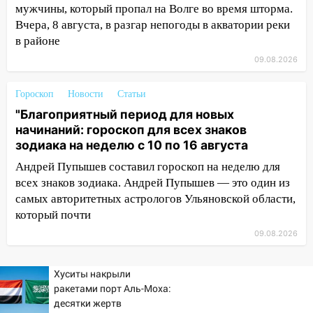
мужчины, который пропал на Волге во время шторма.
17:15
В Ульяновской области
Вчера, 8 августа, в разгар непогоды в акватории реки
ремонтируют девять мостов: один уже
в районе
готов, ещё два — почти завершены
09.08.2026
17:00
«Ульяновскалипсис»: последствия
урагана 8 августа
Гороскоп
Новости
Статьи
16:38
Прогноз погоды в Ульяновской
"Благоприятный период для новых
области на 9 августа
начинаний: гороскоп для всех знаков
зодиака на неделю с 10 по 16 августа
16:34
Из-за мощной непогоды в
Андрей Пупышев составил гороскоп на неделю для
Ульяновске отменили фестиваль «Наше
время»
всех знаков зодиака. Андрей Пупышев — это один из
самых авторитетных астрологов Ульяновской области,
16:17
Мелекесский район первым в
который почти
Ульяновской области намолотил более
09.08.2026
100 тысяч тонн зерна
15:17
В колледжи и техникумы
Хуситы накрыли
Ульяновской области подали более 10
ракетами порт Аль-Моха:
тысяч заявлений
десятки жертв