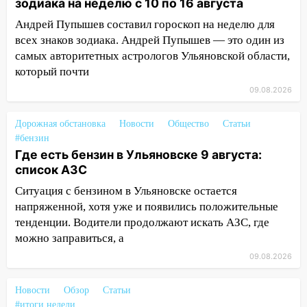
зодиака на неделю с 10 по 16 августа
время»
Андрей Пупышев составил гороскоп на неделю для
16:17
Мелекесский район первым в
всех знаков зодиака. Андрей Пупышев — это один из
Ульяновской области намолотил более
самых авторитетных астрологов Ульяновской области,
100 тысяч тонн зерна
который почти
15:17
В колледжи и техникумы
09.08.2026
Ульяновской области подали более 10
тысяч заявлений
Дорожная обстановка
Новости
Общество
Статьи
#бензин
15:04
Фоторепортаж с улиц Ульяновска
Где есть бензин в Ульяновске 9 августа:
после шторма: поваленные деревья и
список АЗС
затопленные улицы
Ситуация с бензином в Ульяновске остается
14:28
Ураган вырвал остановку на улице
напряженной, хотя уже и появились положительные
Деева в Заволжье
тенденции. Водители продолжают искать АЗС, где
14:26
Жители Ульяновска сами
можно заправиться, а
пытаются расчистить ливнёвки, не
09.08.2026
дождавшись коммунальщиков
Новости
Обзор
Статьи
14:16
Шторм продолжает ломать город:
#итоги недели