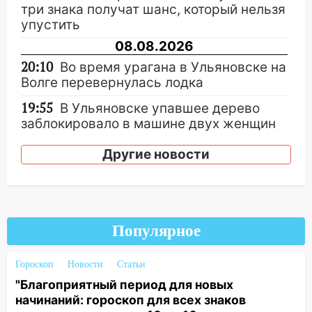
три знака получат шанс, который нельзя
упустить
08.08.2026
20:10
Во время урагана в Ульяновске на
Волге перевернулась лодка
19:55
В Ульяновске упавшее дерево
заблокировало в машине двух женщин
17:15
В Ульяновской области
Другие новости
ремонтируют девять мостов: один уже
готов, ещё два — почти завершены
17:00
«Ульяновскалипсис»: последствия
урагана 8 августа
Популярное
16:38
Прогноз погоды в Ульяновской
области на 9 августа
Гороскоп
Новости
Статьи
"Благоприятный период для новых
16:34
Из-за мощной непогоды в
начинаний: гороскоп для всех знаков
Ульяновске отменили фестиваль «Наше