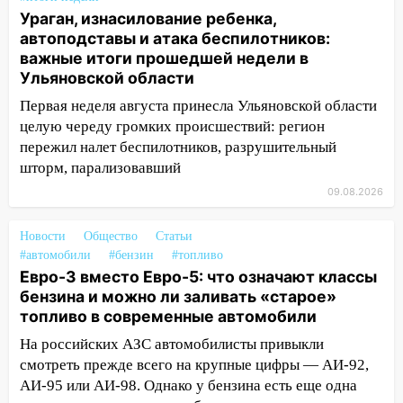
на улице Любови Шевцовой рухнул
Ураган, изнасилование ребенка,
светофор
автоподставы и атака беспилотников:
14:14
Студента из Ульяновска обманули
важные итоги прошедшей недели в
мошенники под видом преподавателя
Ульяновской области
Первая неделя августа принесла Ульяновской области
14:12
Куда жаловаться ульяновцам на
целую череду громких происшествий: регион
упавшее дерево или затопленную улицу
пережил налет беспилотников, разрушительный
после непогоды
шторм, парализовавший
13:59
В Новом городе ураганным
09.08.2026
ветром сорвало опалубку со
строящегося дома
Новости
Общество
Статьи
13:54
В мэрии Ульяновска рассказали,
#автомобили
#бензин
#топливо
как устраняют последствия мощного
Евро-3 вместо Евро-5: что означают классы
шторма
бензина и можно ли заливать «старое»
топливо в современные автомобили
13:49
Стихия продолжает крушить
На российских АЗС автомобилисты привыкли
Ульяновск: дерево рухнуло на дом на
смотреть прежде всего на крупные цифры — АИ-92,
Орджоникидзе
АИ-95 или АИ-98. Однако у бензина есть еще одна
13:47
На Нижней Террасе мощным