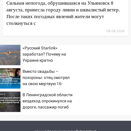
Сильная непогода, обрушившаяся на Ульяновск 8
13:12
Дерево пробило крышу дома на
августа, принесла городу ливни и шквалистый ветер.
Новгородской в Ульяновске и рухнуло
После таких погодных явлений жители могут
на электрощит
столкнуться с
13:10
В Заволжском районе дерево
08.08.2026
упало во дворе
«Русский Starlink»
13:08
Ураган ударил по Ульяновску:
заработал? Почему на
сорванные крыши, поваленные деревья,
Украине кратно
затопленные улицы и остановившиеся
увеличилась точность
трамваи
Вместо свадьбы –
попаданий по объектам
похороны: отец смотрел
12:17
ВСУ
Ульяновск накрыл крупный град:
на свою мертвую 16-
после ливня город снова уходит под
летнюю дочь и не мог
воду
В Ленинградской области
сдержать слезы
вездеход опрокинулся на
12:12
Прокуратура взяла на контроль
дороге, пассажир погиб
ДТП с шестилетним ребёнком на улице
Федерации
12:01
Пьяная женщина сбила