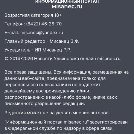
ИНФОРМАЦИОННЫЙ ПОРТАЛ
шестилетнего ребёнка на улице
Федерации: возбуждено уголовное дело
Возрастная категория 18+
11:16
В Ульяновске ищут 37-летнего
Телефон: (8422) 46-26-70
мужчину, пропавшего ещё 19 июля
E-mail: misanec@yandex.ru
10:30
От мотофристайла до прогулки с
Главный редактор - Мисанец З.Ф.
хаски: куда сходить в Ульяновской
Учредитель - ИП Мисанец Р.Р.
области 8–9 августа
© 2014-2026 Новости Ульяновска онлайн
misanec.ru
10:11
Директора ульяновской
«Нефтяной топливной компании» будут
Все права защищены. Вся информация, размещенная на
судить за неуплату 48,4 млн рублей
данном веб-сайте, предназначена только для
налогов
персонального пользования и не подлежит
дальнейшему воспроизведению и/или
09:28
Дети на дорогах: пострадали
распространению в какой-либо форме, иначе как с
велосипедисты, мотоциклисты и
письменного разрешения редакции.
пешеходы. Обзор крупных аварий в
Ульяновской области
Редакция может не разделять мнение авторов.
"Информационный портал misanec.ru" зарегистрирован
08:30
Поджог со свечой, 16 сгоревших
в Федеральной службе по надзору в сфере связи,
домов и выстрел за водку