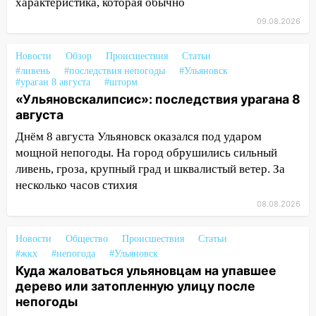
характеристика, которая обычно
ветром вырвало дерево с корнем
09.08.2026
13:46
Сильный ветер сорвал крышу с
СТО на проспекте Созидателей
Новости
Обзор
Происшествия
Статьи
#ливень
#последствия непогоды
#Ульяновск
13:35
Непогода продолжает бить по
#ураган 8 августа
#шторм
транспорту: в Ульяновске трамвай
«Ульяновскалипсис»: последствия урагана 8
сошёл с рельсов
августа
Днём 8 августа Ульяновск оказался под ударом
13:22
Упавшие деревья перекрыли
мощной непогоды. На город обрушились сильный
дороги в Ульяновске: фото
ливень, гроза, крупный град и шквалистый ветер. За
13:17
Непогода в Ульяновске не
несколько часов стихия
закончится сегодня: сильные ливни
08.08.2026
сохранятся 9 августа
13:15
Трижды «брал в долг» без спроса:
Новости
Общество
Происшествия
Статьи
житель Вешкаймского района похитил у
#жкх
#непогода
#Ульяновск
знакомого 191 тысячу рублей
Куда жаловаться ульяновцам на упавшее
дерево или затопленную улицу после
13:14
Ураган оторвал светофор на
непогоды
проспекте Филатова в Ульяновске