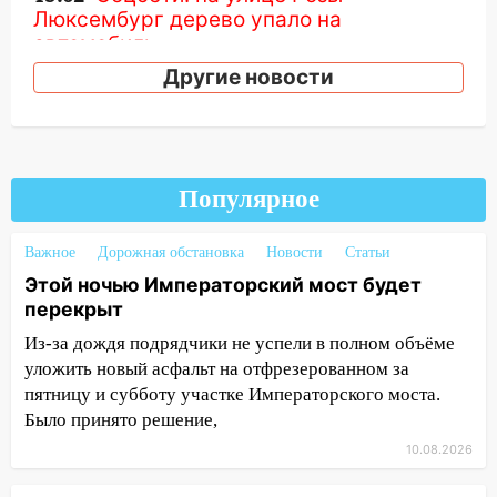
Люксембург дерево упало на
автомобиль
Другие новости
13:00
«Благоприятный период для
новых начинаний: гороскоп для всех
знаков зодиака на неделю с 10 по 16
августа
13:00
Популярное
На проспекте Тюленева в
Ульяновске образовалось «море»
Важное
Дорожная обстановка
Новости
Статьи
12:57
В Ульяновской области ожидается
Этой ночью Императорский мост будет
крупный град
перекрыт
12:11
Где есть бензин в Ульяновске 9
Из-за дождя подрядчики не успели в полном объёме
августа: список АЗС
уложить новый асфальт на отфрезерованном за
11:55
Соцсети: светофор упал на
пятницу и субботу участке Императорского моста.
машину во время сильного ливня в
Было принято решение,
Ульяновске
10.08.2026
11:00
В Ульяновской области люди в