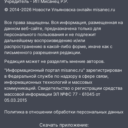
Учредитель - ИП Мисанец Р.Р.
строящегося дома
© 2014-2026 Новости Ульяновска онлайн
misanec.ru
13:54
В мэрии Ульяновска рассказали,
как устраняют последствия мощного
Все права защищены. Вся информация, размещенная на
шторма
данном веб-сайте, предназначена только для
персонального пользования и не подлежит
13:49
Стихия продолжает крушить
дальнейшему воспроизведению и/или
Ульяновск: дерево рухнуло на дом на
распространению в какой-либо форме, иначе как с
Орджоникидзе
письменного разрешения редакции.
13:47
На Нижней Террасе мощным
Редакция может не разделять мнение авторов.
ветром вырвало дерево с корнем
"Информационный портал misanec.ru" зарегистрирован
в Федеральной службе по надзору в сфере связи,
13:46
Сильный ветер сорвал крышу с
информационных технологий и массовых
СТО на проспекте Созидателей
коммуникаций. Свидетельство о регистрации средства
13:35
Непогода продолжает бить по
массовой информации ЭЛ №ФС 77 - 61045 от
транспорту: в Ульяновске трамвай
05.03.2015
сошёл с рельсов
Политика в отношении обработки персональных данных
13:22
Упавшие деревья перекрыли
дороги в Ульяновске: фото
Скачать приложение: