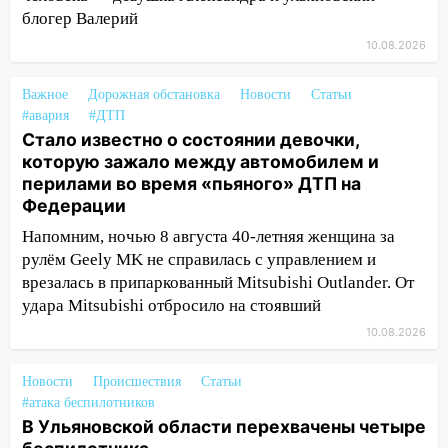
07:30
блогер Валерий
Евро-3 вместо Евро-5: что
означают классы бензина и можно ли
10.08.2026
заливать «старое» топливо в
современные автомобили
Важное
Дорожная обстановка
Новости
Статьи
#авария
#ДТП
06:30
Какая погода будет в Ульяновской
Стало известно о состоянии девочки,
области днем 9 августа
которую зажало между автомобилем и
05:05
День, когда всё может
перилами во время «пьяного» ДТП на
измениться: гороскоп на 9 августа —
Федерации
три знака получат шанс, который нельзя
Напомним, ночью 8 августа 40-летняя женщина за
упустить
рулём Geely MK не справилась с управлением и
08.08.2026
врезалась в припаркованный Mitsubishi Outlander. От
удара Mitsubishi отбросило на стоявший
20:10
Во время урагана в Ульяновске на
Волге перевернулась лодка
10.08.2026
19:55
В Ульяновске упавшее дерево
Новости
Происшествия
Статьи
заблокировало в машине двух женщин
#атака беспилотников
17:15
В Ульяновской области перехвачены четыре
В Ульяновской области