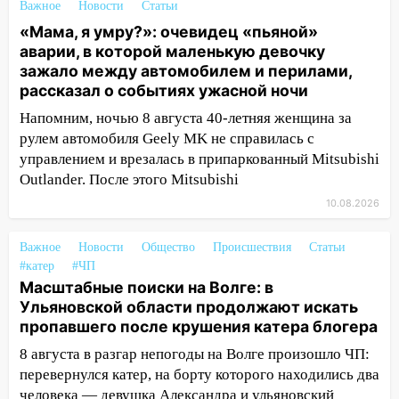
Важное
Новости
Статьи
СНТ сидят без света
«Мама, я умру?»: очевидец «пьяной»
10:13
Прокуратура подвела итоги
аварии, в которой маленькую девочку
недели в Ульяновской области
зажало между автомобилем и перилами,
рассказал о событиях ужасной ночи
09:18
Из-за ливня заблокировано
движение трамваев в Ульяновске
Напомним, ночью 8 августа 40-летняя женщина за
рулем автомобиля Geely MK не справилась с
09:15
Ураган, изнасилование ребенка,
управлением и врезалась в припаркованный Mitsubishi
автоподставы и атака беспилотников:
Outlander. После этого Mitsubishi
важные итоги прошедшей недели в
Ульяновской области
10.08.2026
08:20
В Ульяновске восстановили
Важное
Новости
Общество
Происшествия
Статьи
трамвайную и троллейбусную
#катер
#ЧП
инфраструктуру после шторма
Масштабные поиски на Волге: в
Ульяновской области продолжают искать
08:19
Внимание! В Цильнинском районе
пропавшего после крушения катера блогера
пропал 67-летний мужчина
8 августа в разгар непогоды на Волге произошло ЧП:
08:11
На Ульяновск снова надвигается
перевернулся катер, на борту которого находились два
непогода
человека — девушка Александра и ульяновский