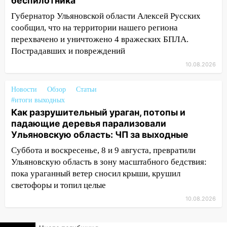
беспилотника
ремонтируют девять мостов: один уже
готов, ещё два — почти завершены
Губернатор Ульяновской области Алексей Русских
сообщил, что на территории нашего региона
17:00
«Ульяновскалипсис»: последствия
перехвачено и уничтожено 4 вражеских БПЛА.
урагана 8 августа
Пострадавших и повреждений
16:38
Прогноз погоды в Ульяновской
10.08.2026
области на 9 августа
16:34
Из-за мощной непогоды в
Новости
Обзор
Статьи
Ульяновске отменили фестиваль «Наше
#итоги выходных
Как разрушительный ураган, потопы и
время»
падающие деревья парализовали
16:17
Мелекесский район первым в
Ульяновскую область: ЧП за выходные
Ульяновской области намолотил более
Суббота и воскресенье, 8 и 9 августа, превратили
100 тысяч тонн зерна
Ульяновскую область в зону масштабного бедствия:
15:17
В колледжи и техникумы
пока ураганный ветер сносил крыши, крушил
Ульяновской области подали более 10
светофоры и топил целые
тысяч заявлений
10.08.2026
15:04
Фоторепортаж с улиц Ульяновска
после шторма: поваленные деревья и