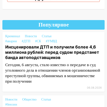
13:00
Водитель без прав врезался в
припаркованный автомобиль
12:37
Переезжал «зебру» на
велосипеде и попал под колеса
Популярное
12:18
Вспыхнул изнутри: в
Криминал
Новости
Статьи
Железнодорожном районе горела дача
#аварии
#ДТП
#СК
#УМВД
11:33
Инсценировали ДТП и получили более 4,6
В Засвияжье под колёса авто
миллиона рублей: перед судом предстанет
попал мужчина
банда автоподставщиков
11:17
В Радищевском районе сгорели
Сегодня, 6 августа, стало известно о передаче в суд
хозяйственные постройки
уголовного дела в отношении членов организованной
11:00
В Канадее горел жилой дом
преступной группы, обвиняемых в мошенничестве
при получении
10:18
Губернатор Ульяновской области:
06.08.2026
уничтожено четыре беспилотника в
регионе
Новости
Общество
Статьи
10:00
В Ульяновске дотла сгорел
#бензин