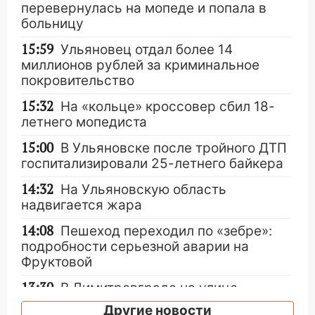
перевернулась на мопеде и попала в
больницу
15:59
Ульяновец отдал более 14
миллионов рублей за криминальное
покровительство
15:32
На «кольце» кроссовер сбил 18-
летнего мопедиста
15:00
В Ульяновске после тройного ДТП
госпитализировали 25-летнего байкера
14:32
На Ульяновскую область
надвигается жара
14:08
Пешеход переходил по «зебре»:
подробности серьезной аварии на
Фруктовой
13:30
В Димитровграде на улице
Трудовой горело здание
Другие новости