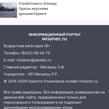
Отрабатывать блокаду
– Новости
Инзенском районе
Одессы морскими
16:06
дронами будем в
Патриарх Кирилл оценил работу
Заполярье? А еще дальше
Симбирской епархии
забраться адмиралы не
15:45
Жителям села Тагай больше не
пробовали?
придётся ездить в райцентр ради сдачи
ИНФОРМАЦИОННЫЙ ПОРТАЛ
анализов
Возрастная категория 18+
15:30
После жалобы прокурору на
Телефон: (8422) 46-26-70
улице Льва Толстого в Старой Майне
восстановили освещение
E-mail: misanec@yandex.ru
Главный редактор - Мисанец З.Ф.
15:23
За неделю ульяновские спасатели
спасли восемь человек
Учредитель - ИП Мисанец Р.Р.
© 2014-2026 Новости Ульяновска онлайн
misanec.ru
14:40
Житель Димитровграда поверил в
«посылку от дочери» и лишился более 3
Все права защищены. Вся информация, размещенная на
миллионов рублей
данном веб-сайте, предназначена только для
14:30
Застолье закончилось кражей:
персонального пользования и не подлежит
ульяновец перевёл себе деньги с карты
дальнейшему воспроизведению и/или