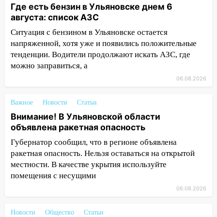
легковой автомобиль
Где есть бензин в Ульяновске днем 6
августа: список АЗС
09:39
В Ульяновске будут судить десять
наркодилеров, снабжавших две области
Ситуация с бензином в Ульяновске остается
напряженной, хотя уже и появились положительные
09:25
Вынесли приговор дебоширам,
тенденции. Водители продолжают искать АЗС, где
избившим мужчину в трамвае
можно заправиться, а
08:27
Ульяновская полиция получила
06.08.2026
один из шести уникальных автомобилей
в России
Важное
Новости
Статьи
Внимание! В Ульяновской области
07:02
Жара отступит: какой будет
объявлена ракетная опасность
погода в Ульяновске днем 5 августа
Губернатор сообщил, что в регионе объявлена
06:10
Двое мигрантов изнасиловали 13-
ракетная опасность. Нельзя оставаться на открытой
летнюю девочку в центре Ульяновска
местности. В качестве укрытия используйте
06:00
Мертвеца выкопали, посадили в
помещения с несущими
мешок и попытались утопить в Волге
06.08.2026
05:30
Астрологи назвали самый
Новости
опасный день августа: что ждет каждый
Общество
Статьи