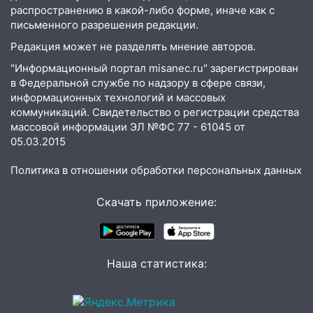
знакомого
распространению в какой-либо форме, иначе как с
письменного разрешения редакции.
14:01
За неделю в Ульяновской области
Редакция может не разделять мнение авторов.
поймали 48 пьяных водителей
"Информационный портал misanec.ru" зарегистрирован
13:54
Хотел «подарить жене машину»,
в Федеральной службе по надзору в сфере связи,
но едва не отдал мошенникам 530
информационных технологий и массовых
тысяч рублей
коммуникаций. Свидетельство о регистрации средства
массовой информации ЭЛ №ФС 77 - 61045 от
13:30
Пять встреч и почти 5 млн рублей:
05.03.2015
ульяновский пенсионер отдал деньги
курьеру мошенников
Политика в отношении обработки персональных данных
13:16
На Московском шоссе Opel не
Скачать приложение:
уступил дорогу и столкнулся с Kia:
водитель госпитализирован
13:01
В Засвияжье Skoda сбила
женщину на пешеходном переходе
Наша статистика:
12:49
В Заволжье Hyundai сбил 68-
летнюю женщину на пешеходном