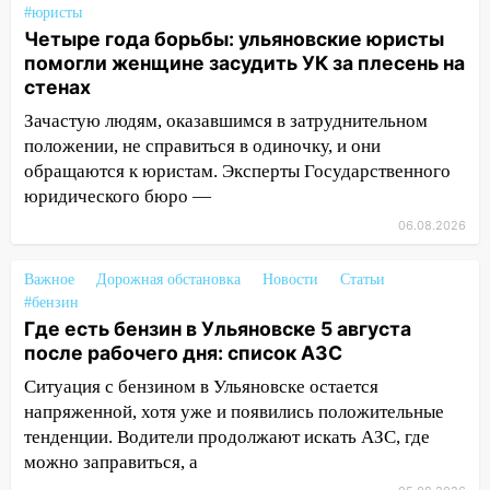
#юристы
знак 5 августа
Четыре года борьбы: ульяновские юристы
04.08.2026
помогли женщине засудить УК за плесень на
23:27
Прокуратура проверяет
стенах
капремонт школы в посёлке Налейка
Зачастую людям, оказавшимся в затруднительном
положении, не справиться в одиночку, и они
22:33
Прокуратура проверяет
обращаются к юристам. Эксперты Государственного
спортивные объекты в Старой Майне
юридического бюро —
21:01
Ульяновцев приглашают сдать
06.08.2026
кровь: День донора пройдёт 6 августа
20:17
Ульяновская область девятую
Важное
Дорожная обстановка
Новости
Статьи
неделю подряд удерживает самые
#бензин
низкие цены на подсолнечное масло
Где есть бензин в Ульяновске 5 августа
после рабочего дня: список АЗС
19:33
Коровы-рекордсменки: в
Ситуация с бензином в Ульяновске остается
Ульяновской области выросли надои
напряженной, хотя уже и появились положительные
молока
тенденции. Водители продолжают искать АЗС, где
18:20
В Ульяновской области до конца
можно заправиться, а
года благоустроят 20 родников