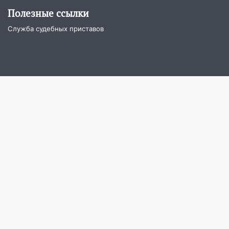
переходе
Полезные ссылки
12:40
В Новой Малыкле Mitsubishi сбил
Служба судебных приставов
велосипедиста на перекрёстке
12:21
Заволжье ушло под воду после
ливня: дорожникам пришлось срочно
расчищать ливнёвки
10:40
Новый мост через Свиягу в
Ульяновске планируют открыть к
сентябрю
10:25
Курьер мошенников из Казани
забрал у пенсионерки из
Димитровграда более 1,1 млн рублей
10:01
В Заволжском районе Ульяновска
загорелся легковой автомобиль
09:51
В Заволжском районе Ульяновска
загорелись промышленные отходы