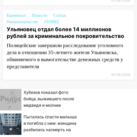
05.08.2026
17:27
В Ульяновской области 114 детей-
сирот получили жильё с начала года
Криминал
Новости
Статьи
#мошенничество
#УМВД
16:43
Дорожный сезон перевалил за
Ульяновец отдал более 14 миллионов
экватор: в Ульяновской области
рублей за криминальное покровительство
обновили половину региональных трасс
Полицейские завершили расследование уголовного
16:31
В Ульяновской области
дела в отношении 35-летнего жителя Ульяновска,
капитально отремонтируют 101
обвиняемого в вымогательстве денежных средств у
многоквартирный дом
представителя
16:30
Прогноз погоды в Ульяновской
05.08.2026
области на 5 августа
Хубезов показал фото
16:20
В Сурском районе сёла оказались
бойца, выжившего после
не защищены от лесных пожаров
медведя и молнии
16:12
Пуля пробила окно квартиры на
Пыталась спасти малыша
16-м этаже в Ульяновске
и погибла с ним: женщина
16:10
разбилась насмерть на
Прокуратура потребовала
глазах у детей 06/08/2026
усилить борьбу со свалками в