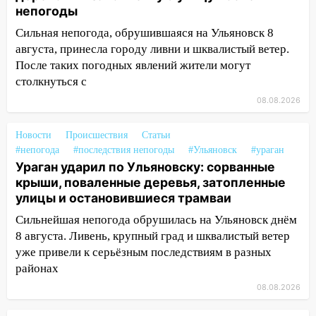
непогоды
закончится сегодня: сильные ливни
сохранятся 9 августа
Сильная непогода, обрушившаяся на Ульяновск 8
августа, принесла городу ливни и шквалистый ветер.
13:15
Трижды «брал в долг» без спроса:
После таких погодных явлений жители могут
житель Вешкаймского района похитил у
столкнуться с
знакомого 191 тысячу рублей
08.08.2026
13:14
Ураган оторвал светофор на
проспекте Филатова в Ульяновске
Новости
Происшествия
Статьи
#непогода
#последствия непогоды
#Ульяновск
#ураган
13:12
Дерево пробило крышу дома на
Ураган ударил по Ульяновску: сорванные
Новгородской в Ульяновске и рухнуло
крыши, поваленные деревья, затопленные
на электрощит
улицы и остановившиеся трамваи
13:10
В Заволжском районе дерево
Сильнейшая непогода обрушилась на Ульяновск днём
упало во дворе
8 августа. Ливень, крупный град и шквалистый ветер
уже привели к серьёзным последствиям в разных
13:08
Ураган ударил по Ульяновску:
районах
сорванные крыши, поваленные деревья,
затопленные улицы и остановившиеся
08.08.2026
трамваи