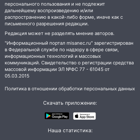
17:23
Прогноз погоды в Ульяновской
персонального пользования и не подлежит
дальнейшему воспроизведению и/или
области на 8 августа
распространению в какой-либо форме, иначе как с
17:16
В реанимацию Ульяновской
письменного разрешения редакции.
областной больницы поступили шесть
Редакция может не разделять мнение авторов.
новых аппаратов ИВЛ
"Информационный портал misanec.ru" зарегистрирован
16:51
В Чердаклинском районе
в Федеральной службе по надзору в сфере связи,
ремонтируют дороги, ставят остановки
информационных технологий и массовых
и проводят новое освещение
коммуникаций. Свидетельство о регистрации средства
массовой информации ЭЛ №ФС 77 - 61045 от
16:35
В Ульяновске установили ещё
05.03.2015
девять бункеров для крупногабаритного
мусора
Политика в отношении обработки персональных данных
16:26
В Ульяновске бесплатно покажут
Скачать приложение:
матч «Волги» под открытым небом
16:12
В Ульяновском госуниверситете
разработают отечественный прибор для
Наша статистика:
цифровой ПЦР