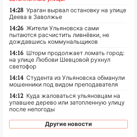
14:28
Ураган вырвал остановку на улице
Деева в Заволжье
14:26
Жители Ульяновска сами
пытаются расчистить ливнёвки, не
дождавшись коммунальщиков
14:16
Шторм продолжает ломать город:
на улице Любови Шевцовой рухнул
светофор
14:14
Студента из Ульяновска обманули
мошенники под видом преподавателя
14:12
Куда жаловаться ульяновцам на
упавшее дерево или затопленную улицу
после непогоды
13:59
В Новом городе ураганным
Другие новости
ветром сорвало опалубку со
строящегося дома