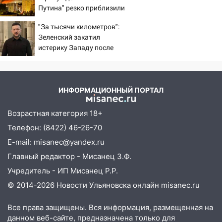
04:47
В Ульяновской области объявили
Путина" резко приблизили
ракетную опасность: звучат сирены
крах режима Зеленского
"За тысячи километров":
07.08.2026
Зеленский закатил
20:40
Ульяновские аграрии смогут
истерику Западу после
купить тракторы с отсрочкой платежа
ночного удара
до декабря
19:34
В следственном управлении
ИНФОРМАЦИОННЫЙ ПОРТАЛ
состоялось торжественное
мероприятие, приуроченное к
Возрастная категория 18+
празднованию Дня сотрудника органов
Телефон: (8422) 46-26-70
следствия Российской Федерации
E-mail: misanec@yandex.ru
19:30
Ульяновцев приглашают
Главный редактор - Мисанец З.Ф.
поддержать «Симбирскую чебурашку»
на фестивале «ФормАРТ»
Учредитель - ИП Мисанец Р.Р.
© 2014-2026 Новости Ульяновска онлайн
misanec.ru
18:11
Ульяновская область стала
пилотным регионом проекта
Все права защищены. Вся информация, размещенная на
«Культурное долголетие»
данном веб-сайте, предназначена только для