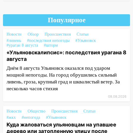
13:54
В мэрии Ульяновска рассказали,
как устраняют последствия мощного
Популярное
шторма
13:49
Стихия продолжает крушить
Новости
Обзор
Происшествия
Статьи
Ульяновск: дерево рухнуло на дом на
#ливень
#последствия непогоды
#Ульяновск
Орджоникидзе
#ураган 8 августа
#шторм
«Ульяновскалипсис»: последствия урагана 8
13:47
На Нижней Террасе мощным
августа
ветром вырвало дерево с корнем
Днём 8 августа Ульяновск оказался под ударом
13:46
Сильный ветер сорвал крышу с
мощной непогоды. На город обрушились сильный
СТО на проспекте Созидателей
ливень, гроза, крупный град и шквалистый ветер. За
несколько часов стихия
13:35
Непогода продолжает бить по
транспорту: в Ульяновске трамвай
08.08.2026
сошёл с рельсов
Новости
Общество
Происшествия
Статьи
13:22
Упавшие деревья перекрыли
#жкх
#непогода
#Ульяновск
дороги в Ульяновске: фото
Куда жаловаться ульяновцам на упавшее
дерево или затопленную улицу после
13:17
Непогода в Ульяновске не