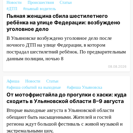
Новости
Происшествия
Статьи
12:17
Ульяновск накрыл крупный град:
#ДТП
#пьяный водитель
после ливня город снова уходит под
Пьяная женщина сбила шестилетнего
воду
ребёнка на улице Федерации: возбуждено
12:12
Прокуратура взяла на контроль
уголовное дело
ДТП с шестилетним ребёнком на улице
В Ульяновске возбуждено уголовное дело после
Федерации
ночного ДТП на улице Федерации, в котором
пострадал шестилетний ребёнок. По предварительным
12:01
Пьяная женщина сбила
данным полиции, ночью 8
шестилетнего ребёнка на улице
Федерации: возбуждено уголовное дело
08.08.2026
11:16
В Ульяновске ищут 37-летнего
Афиша
Новости
Статьи
мужчину, пропавшего ещё 19 июля
#афиша событий на выходные
#афиша Ульяновска
10:30
От мотофристайла до прогулки с
От мотофристайла до прогулки с хаски: куда
хаски: куда сходить в Ульяновской
сходить в Ульяновской области 8–9 августа
области 8–9 августа
Вторые выходные августа в Ульяновской области
обещают быть насыщенными. Жителей и гостей
10:11
Директора ульяновской
региона ждут большой фестиваль с живой музыкой и
«Нефтяной топливной компании» будут
экстремальными шоу,
судить за неуплату 48,4 млн рублей