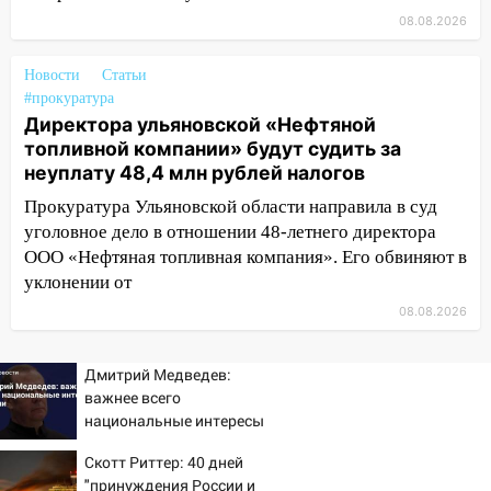
налогов
08.08.2026
09:28
Дети на дорогах: пострадали
Новости
Статьи
велосипедисты, мотоциклисты и
#прокуратура
пешеходы. Обзор крупных аварий в
Директора ульяновской «Нефтяной
Ульяновской области
топливной компании» будут судить за
08:30
Поджог со свечой, 16 сгоревших
неуплату 48,4 млн рублей налогов
домов и выстрел за водку
Прокуратура Ульяновской области направила в суд
уголовное дело в отношении 48-летнего директора
07:50
Какая погоды будет днем 8
ООО «Нефтяная топливная компания». Его обвиняют в
августа
уклонении от
06:45
Императорский мост в
08.08.2026
Ульяновске останется закрытым до
утра 10 августа
Дмитрий Медведев:
05:18
Судьба готовит сюрприз: гороскоп
важнее всего
на 8 августа — кому повезет с
национальные интересы
деньгами, а кого ждет неожиданная
России
встреча
Скотт Риттер: 40 дней
"принуждения России и