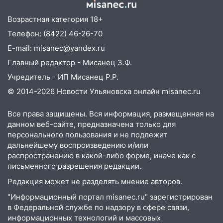
17:04
На Ульяновскую область
надвигается опасная непогода: крупный
Возрастная категория 18+
град и шквал до 25 м/с
Телефон: (8422) 46-26-70
16:00
На перекрёстке Гая,
E-mail: misanec@yandex.ru
Локомотивной и Варейкиса изменилась
Главный редактор - Мисанец З.Ф.
схема движения
Учредитель - ИП Мисанец Р.Р.
15:57
Мобильная поликлиника приедет
© 2014-2026 Новости Ульяновска онлайн
misanec.ru
в сёла Новоспасского района:
опубликован график на август
Все права защищены. Вся информация, размещенная на
15:54
В Барышском районе опасную
данном веб-сайте, предназначена только для
персонального пользования и не подлежит
детскую площадку привели в порядок
дальнейшему воспроизведению и/или
15:48
На Димитровградском шоссе
распространению в какой-либо форме, иначе как с
загорелся полигон промышленных
письменного разрешения редакции.
отходов
Редакция может не разделять мнение авторов.
15:36
В Ульяновской области собрали
"Информационный портал misanec.ru" зарегистрирован
более 556 тысяч тонн зерна
в Федеральной службе по надзору в сфере связи,
информационных технологий и массовых