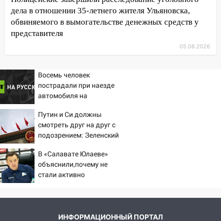
дела в отношении 35-летнего жителя Ульяновска,
19:39
В Ульяновске открылась выставка
обвиняемого в вымогательстве денежных средств у
к 100-летию художника Владимира
представителя
Зинина
05.08.2026
19:10
Прогноз погоды в Ульяновской
области на 4 августа
Восемь человек
18:54
пострадали при наезде
На трассе Казань — Ульяновск
автомобиля на
вспыхнул бензовоз
пешеходов в Омске
18:32
Путин и Си должны
В Ульяновской области на
смотреть друг на друг с
обновление водоснабжения направят
подозрением: Зеленский
490 млн рублей
поставил задачу своим
В «Салавате Юлаеве»
17:36
Прокуратура заставила
дипломатам
объяснили,почему не
предприятие в Павловском районе
стали активно
погасить долг за электричество
подписывать игроков в
17:26
В парке «Прибрежный» девушка
межсезонье
сорвалась с обрыва
ИНФОРМАЦИОННЫЙ ПОРТАЛ