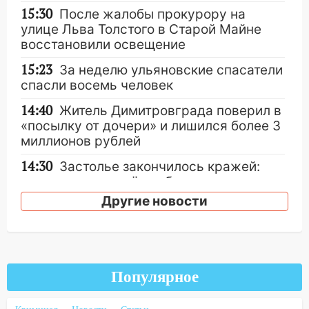
15:30
После жалобы прокурору на
улице Льва Толстого в Старой Майне
восстановили освещение
15:23
За неделю ульяновские спасатели
спасли восемь человек
14:40
Житель Димитровграда поверил в
«посылку от дочери» и лишился более 3
миллионов рублей
14:30
Застолье закончилось кражей:
ульяновец перевёл себе деньги с карты
знакомого
Другие новости
14:01
За неделю в Ульяновской области
поймали 48 пьяных водителей
13:54
Хотел «подарить жене машину»,
Популярное
но едва не отдал мошенникам 530
тысяч рублей