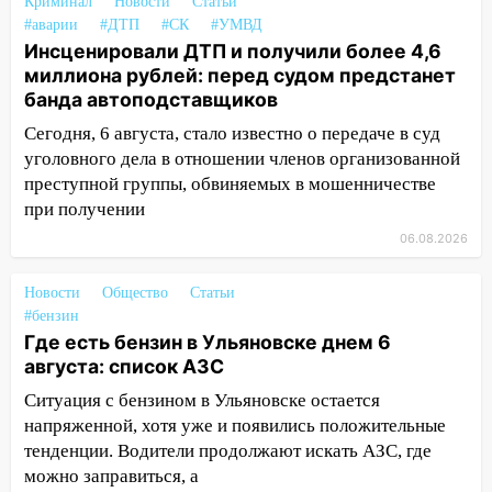
Криминал
Новости
Статьи
13:30
Пять встреч и почти 5 млн рублей:
#аварии
#ДТП
#СК
#УМВД
ульяновский пенсионер отдал деньги
Инсценировали ДТП и получили более 4,6
курьеру мошенников
миллиона рублей: перед судом предстанет
банда автоподставщиков
13:16
На Московском шоссе Opel не
уступил дорогу и столкнулся с Kia:
Сегодня, 6 августа, стало известно о передаче в суд
водитель госпитализирован
уголовного дела в отношении членов организованной
преступной группы, обвиняемых в мошенничестве
13:01
В Засвияжье Skoda сбила
при получении
женщину на пешеходном переходе
06.08.2026
12:49
В Заволжье Hyundai сбил 68-
летнюю женщину на пешеходном
Новости
Общество
Статьи
переходе
#бензин
Где есть бензин в Ульяновске днем 6
12:40
В Новой Малыкле Mitsubishi сбил
августа: список АЗС
велосипедиста на перекрёстке
Ситуация с бензином в Ульяновске остается
12:21
Заволжье ушло под воду после
напряженной, хотя уже и появились положительные
ливня: дорожникам пришлось срочно
тенденции. Водители продолжают искать АЗС, где
расчищать ливнёвки
можно заправиться, а