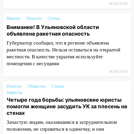
10:40
Новый мост через Свиягу в
06.08.2026
Ульяновске планируют открыть к
сентябрю
Важное
Новости
Статьи
10:25
Курьер мошенников из Казани
Внимание! В Ульяновской области
забрал у пенсионерки из
объявлена ракетная опасность
Димитровграда более 1,1 млн рублей
Губернатор сообщил, что в регионе объявлена
ракетная опасность. Нельзя оставаться на открытой
10:01
В Заволжском районе Ульяновска
местности. В качестве укрытия используйте
загорелся легковой автомобиль
помещения с несущими
09:51
В Заволжском районе Ульяновска
06.08.2026
загорелись промышленные отходы
09:45
В Заволжском районе Ульяновска
Новости
Общество
Статьи
загорелся гаражный бокс:
#юристы
эвакуировались четыре человека
Четыре года борьбы: ульяновские юристы
помогли женщине засудить УК за плесень на
09:28
В Майнском районе загорелся
стенах
дачный дом
Зачастую людям, оказавшимся в затруднительном
08:28
УлГУ получит субсидию на
положении, не справиться в одиночку, и они