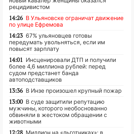
новый кавалер женщины оказался
рецидивистом
14:26
В Ульяновске ограничат движение
по улице Ефремова
14:23
67% ульяновцев готовы
передумать увольняться, если им
повысят зарплату
14:01
Инсценировали ДТП и получили
более 4,6 миллиона рублей: перед
судом предстанет банда
автоподставщиков
13:36
В Инзе произошел крупный пожар
13:00
В суде защитили репутацию
мужчины, которого необоснованно
обвиняли в жестоком обращении с
животными
12:28
Миллион на «льготниках»: в