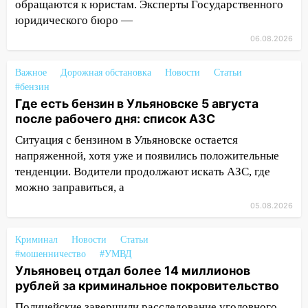
создание отечественного ПЦР-
обращаются к юристам. Эксперты Государственного
анализатора
юридического бюро —
07:17
06.08.2026
Какая погода ждёт Ульяновскую
область днём 4 августа
Важное
Дорожная обстановка
Новости
Статьи
07:10
В Ульяновске почти 20 тысяч
#бензин
вооружённых человек, в том числе
Где есть бензин в Ульяновске 5 августа
женщины
после рабочего дня: список АЗС
06:00
Топор убил человека, а пожары
Ситуация с бензином в Ульяновске остается
уничтожили 122 дома
напряженной, хотя уже и появились положительные
тенденции. Водители продолжают искать АЗС, где
05:00
Вселенная выбрала фаворита:
можно заправиться, а
гороскоп на 4 августа — один знак ждет
05.08.2026
настоящий прорыв
03.08.2026
Криминал
Новости
Статьи
20:38
Ульяновские легкоатлетки
#мошенничество
#УМВД
завоевали серебро Первенства России
Ульяновец отдал более 14 миллионов
рублей за криминальное покровительство
20:06
В Ишеевке 24-летний мужчина
ударил знакомого ножом в грудь
Полицейские завершили расследование уголовного