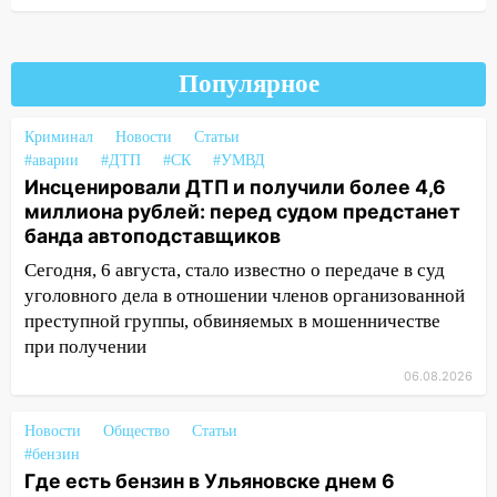
по улице Ефремова
14:23
67% ульяновцев готовы
передумать увольняться, если им
Популярное
повысят зарплату
14:01
Инсценировали ДТП и получили
Криминал
Новости
Статьи
более 4,6 миллиона рублей: перед
#аварии
#ДТП
#СК
#УМВД
судом предстанет банда
Инсценировали ДТП и получили более 4,6
автоподставщиков
миллиона рублей: перед судом предстанет
банда автоподставщиков
13:36
В Инзе произошел крупный пожар
Сегодня, 6 августа, стало известно о передаче в суд
13:00
В суде защитили репутацию
уголовного дела в отношении членов организованной
мужчины, которого необоснованно
преступной группы, обвиняемых в мошенничестве
обвиняли в жестоком обращении с
при получении
животными
06.08.2026
12:28
Миллион на «льготниках»: в
Ульяновской области перевозчик
Новости
Общество
Статьи
провернул хитрую схему с чужими
#бензин
проездными
Где есть бензин в Ульяновске днем 6