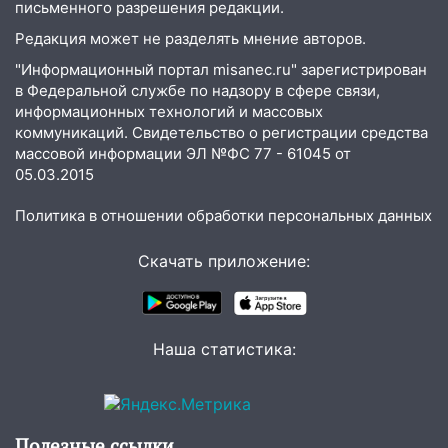
письменного разрешения редакции.
14:32
На Ульяновскую область
надвигается жара
Редакция может не разделять мнение авторов.
14:08
"Информационный портал misanec.ru" зарегистрирован
Пешеход переходил по «зебре»:
в Федеральной службе по надзору в сфере связи,
подробности серьезной аварии на
информационных технологий и массовых
Фруктовой
коммуникаций. Свидетельство о регистрации средства
13:30
В Димитровграде на улице
массовой информации ЭЛ №ФС 77 - 61045 от
Трудовой горело здание
05.03.2015
13:00
Водитель без прав врезался в
Политика в отношении обработки персональных данных
припаркованный автомобиль
Скачать приложение:
12:37
Переезжал «зебру» на
велосипеде и попал под колеса
12:18
Вспыхнул изнутри: в
Наша статистика:
Железнодорожном районе горела дача
11:33
В Засвияжье под колёса авто
попал мужчина
Полезные ссылки
11:17
В Радищевском районе сгорели