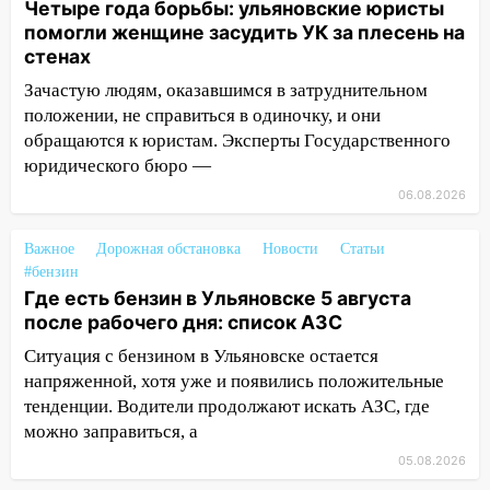
Четыре года борьбы: ульяновские юристы
09:50
В Ульяновске черный коршун
помогли женщине засудить УК за плесень на
застрял в тепловозе
стенах
Зачастую людям, оказавшимся в затруднительном
09:44
Ульяновские спасатели помогли
положении, не справиться в одиночку, и они
юному велосипедисту на улице
обращаются к юристам. Эксперты Государственного
Чернышевского
юридического бюро —
08:21
В Заволжском районе украли два
06.08.2026
велосипеда
07:18
В Ульяновск идет
Важное
Дорожная обстановка
Новости
Статьи
тридцатиградусная жара: какая будет
#бензин
погода в четверг
Где есть бензин в Ульяновске 5 августа
после рабочего дня: список АЗС
06:00
Четыре года борьбы: ульяновские
Ситуация с бензином в Ульяновске остается
юристы помогли женщине засудить УК
напряженной, хотя уже и появились положительные
за плесень на стенах
тенденции. Водители продолжают искать АЗС, где
05:00
Кому 6 августа звезды сулят
можно заправиться, а
прибыль, а кому — испытания на
05.08.2026
прочность