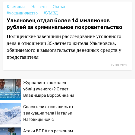
05.08.2026
Криминал
Новости
Статьи
22:58
Соцсети: на проспекте Тюленева
#мошенничество
#УМВД
Ульяновец отдал более 14 миллионов
ДТП с мотоциклистом
рублей за криминальное покровительство
20:22
Мошенники обманули 92-летнюю
Полицейские завершили расследование уголовного
жительницу Ульяновской области
дела в отношении 35-летнего жителя Ульяновска,
19:14
Житель Ульяновской области
обвиняемого в вымогательстве денежных средств у
подвез троих незнакомцев на трассе и
представителя
заработал уголовное дело
05.08.2026
18:14
Прогноз погоды на 6 августа в
Ульяновской области
Журналист «пожалел
убийц ученого»? Ответ
18:00
Мотофристайл, рок и силовой
Владимира Ворсобина на
экстрим: в Ульяновске пройдет
отклики читателей
большой фестиваль «Наше время»
Спасатели отказались от
эвакуации тела Натальи
17:30
Где есть бензин в Ульяновске 5
Наговицыной с
августа после рабочего дня: список АЗС
семитысячника
Атаки БПЛА по регионам
17:05
«Обыск» по видеосвязи: в