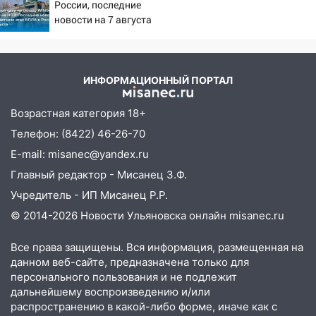
России, последние
Ульяновске задержали 19-летнюю
новости на 7 августа
сообщницу мошенников
2026: последствия, атаки
на склады Wildberries,
16:12
Едва не перерезал горло: в
состояние пострадавших
Вешкайме посиделки с судимым
ИНФОРМАЦИОННЫЙ ПОРТАЛ
знакомым закончились для женщины
больницей
Возрастная категория 18+
16:06
18-летняя девушка без прав
Телефон: (8422) 46-26-70
перевернулась на мопеде и попала в
E-mail: misanec@yandex.ru
больницу
Главный редактор - Мисанец З.Ф.
15:59
Ульяновец отдал более 14
Учредитель - ИП Мисанец Р.Р.
миллионов рублей за криминальное
покровительство
© 2014-2026 Новости Ульяновска онлайн
misanec.ru
15:32
На «кольце» кроссовер сбил 18-
Все права защищены. Вся информация, размещенная на
летнего мопедиста
данном веб-сайте, предназначена только для
персонального пользования и не подлежит
15:00
В Ульяновске после тройного ДТП
дальнейшему воспроизведению и/или
госпитализировали 25-летнего байкера
распространению в какой-либо форме, иначе как с