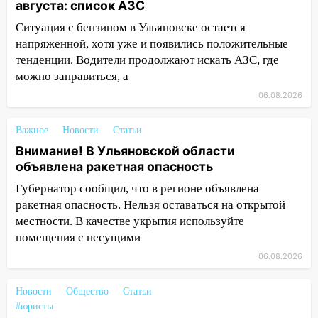
августа: список АЗС
12:10
Ульяновский алиментщик накопил
Ситуация с бензином в Ульяновске остается
120 тысяч долга
напряженной, хотя уже и появились положительные
11:49
Снят режим «Ракетная
тенденции. Водители продолжают искать АЗС, где
опасность» на территории Ульяновской
можно заправиться, а
области
06.08.2026
11:30
Кабмин РФ разрешил до 1 июля
2027 года импорт, выпуск и обращение
Важное
Новости
Статьи
бензина Евро 2, Евро 3, Евро 4
Внимание! В Ульяновской области
объявлена ракетная опасность
11:12
Соцсети: на Рябикова автомобиль
врезался в забор
Губернатор сообщил, что в регионе объявлена
ракетная опасность. Нельзя оставаться на открытой
10:27
Где есть бензин в Ульяновске
местности. В качестве укрытия используйте
днем 6 августа: список АЗС
помещения с несущими
10:16
Внимание! В Ульяновской области
06.08.2026
объявлена ракетная опасность
Новости
Общество
Статьи
10:00
В Старомайнском районе утонул
#юристы
51-летний мужчина