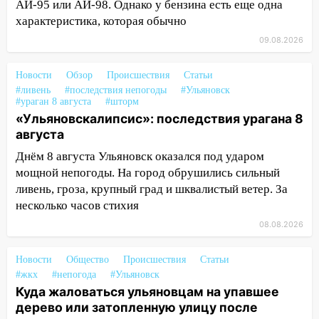
АИ-95 или АИ-98. Однако у бензина есть еще одна
ремонтируют девять мостов: один уже
характеристика, которая обычно
готов, ещё два — почти завершены
09.08.2026
17:00
«Ульяновскалипсис»: последствия
урагана 8 августа
Новости
Обзор
Происшествия
Статьи
#ливень
#последствия непогоды
#Ульяновск
16:38
Прогноз погоды в Ульяновской
#ураган 8 августа
#шторм
области на 9 августа
«Ульяновскалипсис»: последствия урагана 8
августа
16:34
Из-за мощной непогоды в
Ульяновске отменили фестиваль «Наше
Днём 8 августа Ульяновск оказался под ударом
время»
мощной непогоды. На город обрушились сильный
ливень, гроза, крупный град и шквалистый ветер. За
16:17
Мелекесский район первым в
несколько часов стихия
Ульяновской области намолотил более
08.08.2026
100 тысяч тонн зерна
15:17
В колледжи и техникумы
Новости
Общество
Происшествия
Статьи
Ульяновской области подали более 10
#жкх
#непогода
#Ульяновск
тысяч заявлений
Куда жаловаться ульяновцам на упавшее
дерево или затопленную улицу после
15:04
Фоторепортаж с улиц Ульяновска