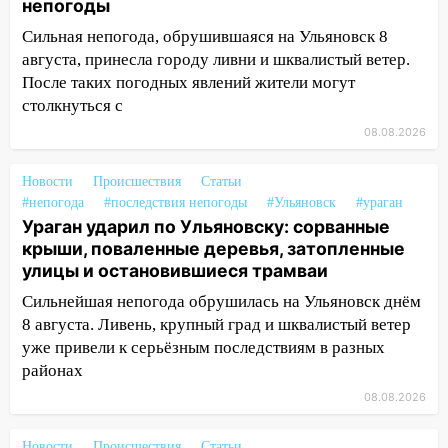
непогоды
после шторма: поваленные деревья и
затопленные улицы
Сильная непогода, обрушившаяся на Ульяновск 8
августа, принесла городу ливни и шквалистый ветер.
14:28
Ураган вырвал остановку на улице
После таких погодных явлений жители могут
Деева в Заволжье
столкнуться с
14:26
Жители Ульяновска сами
08.08.2026
пытаются расчистить ливнёвки, не
дождавшись коммунальщиков
Новости
Происшествия
Статьи
#непогода
#последствия непогоды
#Ульяновск
#ураган
14:16
Шторм продолжает ломать город:
Ураган ударил по Ульяновску: сорванные
на улице Любови Шевцовой рухнул
крыши, поваленные деревья, затопленные
светофор
улицы и остановившиеся трамваи
14:14
Студента из Ульяновска обманули
Сильнейшая непогода обрушилась на Ульяновск днём
мошенники под видом преподавателя
8 августа. Ливень, крупный град и шквалистый ветер
уже привели к серьёзным последствиям в разных
14:12
Куда жаловаться ульяновцам на
районах
упавшее дерево или затопленную улицу
после непогоды
08.08.2026
13:59
В Новом городе ураганным
Новости
Происшествия
Статьи