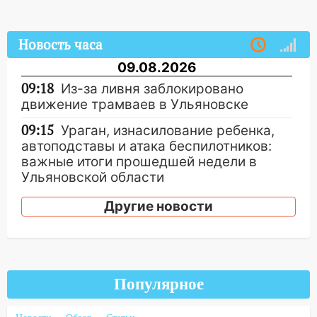
Новость часа
09.08.2026
09:18
Из-за ливня заблокировано
движение трамваев в Ульяновске
09:15
Ураган, изнасилование ребенка,
автоподставы и атака беспилотников:
важные итоги прошедшей недели в
Ульяновской области
08:20
В Ульяновске восстановили
Другие новости
трамвайную и троллейбусную
инфраструктуру после шторма.
08:19
Внимание! В Цильнинском районе
пропал 67-летний мужчина
Популярное
08:11
На Ульяновск снова надвигается