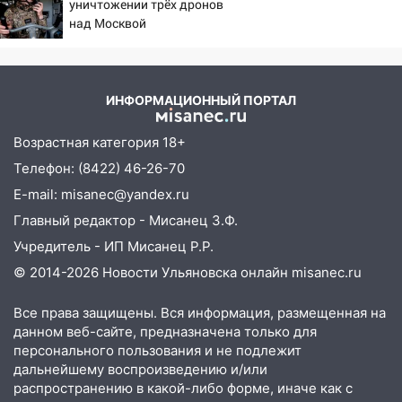
дороги в Ульяновске: фото
уничтожении трёх дронов
над Москвой
13:17
Непогода в Ульяновске не
закончится сегодня: сильные ливни
сохранятся 9 августа
ИНФОРМАЦИОННЫЙ ПОРТАЛ
13:15
Трижды «брал в долг» без спроса:
житель Вешкаймского района похитил у
Возрастная категория 18+
знакомого 191 тысячу рублей
Телефон: (8422) 46-26-70
13:14
Ураган оторвал светофор на
E-mail: misanec@yandex.ru
проспекте Филатова в Ульяновске
Главный редактор - Мисанец З.Ф.
13:12
Дерево пробило крышу дома на
Учредитель - ИП Мисанец Р.Р.
Новгородской в Ульяновске и рухнуло
на электрощит
© 2014-2026 Новости Ульяновска онлайн
misanec.ru
13:10
В Заволжском районе дерево
Все права защищены. Вся информация, размещенная на
упало во дворе
данном веб-сайте, предназначена только для
персонального пользования и не подлежит
13:08
Ураган ударил по Ульяновску:
дальнейшему воспроизведению и/или
сорванные крыши, поваленные деревья,
распространению в какой-либо форме, иначе как с
затопленные улицы и остановившиеся