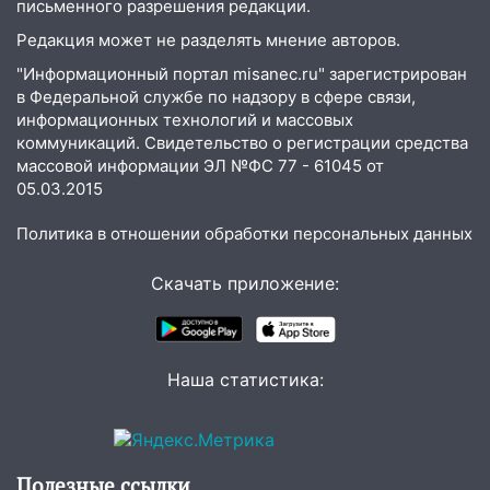
письменного разрешения редакции.
трамваи
Редакция может не разделять мнение авторов.
12:17
Ульяновск накрыл крупный град:
"Информационный портал misanec.ru" зарегистрирован
после ливня город снова уходит под
в Федеральной службе по надзору в сфере связи,
воду
информационных технологий и массовых
коммуникаций. Свидетельство о регистрации средства
12:12
Прокуратура взяла на контроль
массовой информации ЭЛ №ФС 77 - 61045 от
ДТП с шестилетним ребёнком на улице
05.03.2015
Федерации
Политика в отношении обработки персональных данных
12:01
Пьяная женщина сбила
шестилетнего ребёнка на улице
Скачать приложение:
Федерации: возбуждено уголовное дело
11:16
В Ульяновске ищут 37-летнего
мужчину, пропавшего ещё 19 июля
Наша статистика:
10:30
От мотофристайла до прогулки с
хаски: куда сходить в Ульяновской
области 8–9 августа
10:11
Директора ульяновской
Полезные ссылки