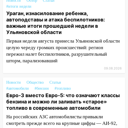
непогода
Новости
Обзор
Статьи
#итоги недели
07:30
Евро-3 вместо Евро-5: что
Ураган, изнасилование ребенка,
означают классы бензина и можно ли
автоподставы и атака беспилотников:
заливать «старое» топливо в
важные итоги прошедшей недели в
современные автомобили
Ульяновской области
06:30
Какая погода будет в Ульяновской
Первая неделя августа принесла Ульяновской области
области днем 9 августа
целую череду громких происшествий: регион
пережил налет беспилотников, разрушительный
05:05
День, когда всё может
шторм, парализовавший
измениться: гороскоп на 9 августа —
09.08.2026
три знака получат шанс, который нельзя
упустить
Новости
Общество
Статьи
08.08.2026
#автомобили
#бензин
#топливо
20:10
Во время урагана в Ульяновске на
Евро-3 вместо Евро-5: что означают классы
Волге перевернулась лодка
бензина и можно ли заливать «старое»
топливо в современные автомобили
19:55
В Ульяновске упавшее дерево
заблокировало в машине двух женщин
На российских АЗС автомобилисты привыкли
смотреть прежде всего на крупные цифры — АИ-92,
17:15
В Ульяновской области