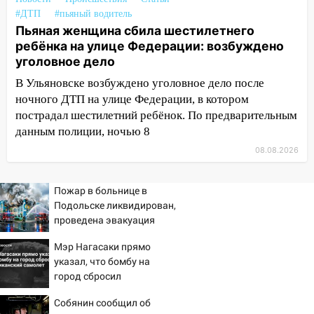
ветром сорвало опалубку со
#ДТП
#пьяный водитель
строящегося дома
Пьяная женщина сбила шестилетнего
13:54
ребёнка на улице Федерации: возбуждено
В мэрии Ульяновска рассказали,
уголовное дело
как устраняют последствия мощного
шторма
В Ульяновске возбуждено уголовное дело после
ночного ДТП на улице Федерации, в котором
13:49
Стихия продолжает крушить
пострадал шестилетний ребёнок. По предварительным
Ульяновск: дерево рухнуло на дом на
данным полиции, ночью 8
Орджоникидзе
08.08.2026
13:47
На Нижней Террасе мощным
ветром вырвало дерево с корнем
Пожар в больнице в
13:46
Сильный ветер сорвал крышу с
Подольске ликвидирован,
СТО на проспекте Созидателей
проведена эвакуация
13:35
Непогода продолжает бить по
Мэр Нагасаки прямо
транспорту: в Ульяновске трамвай
указал, что бомбу на
сошёл с рельсов
город сбросил
американский самолет
13:22
Упавшие деревья перекрыли
Собянин сообщил об