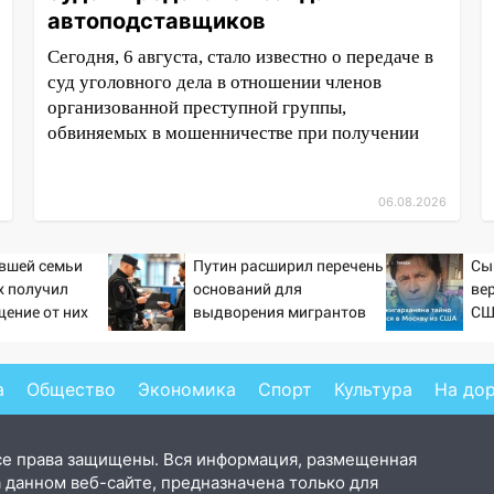
автоподставщиков
Сегодня, 6 августа, стало известно о передаче в
суд уголовного дела в отношении членов
организованной преступной группы,
обвиняемых в мошенничестве при получении
06.08.2026
вшей семьи
Путин расширил перечень
Сы
х получил
оснований для
ве
ение от них
выдворения мигрантов
СШ
а
Общество
Экономика
Спорт
Культура
На до
се права защищены. Вся информация, размещенная
 данном веб-сайте, предназначена только для