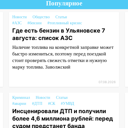
Популярное
Новости
Общество
Статьи
#АЗС
#бензин
#топливный кризис
Где есть бензин в Ульяновске 7
августа: список АЗС
Наличие топлива на конкретной заправке может
быстро измениться, поэтому перед поездкой
стоит проверять свежесть отметки и нужную
марку топлива. Заволжский
07.08.2026
Криминал
Новости
Статьи
#аварии
#ДТП
#СК
#УМВД
Инсценировали ДТП и получили
более 4,6 миллиона рублей: перед
судом предстанет банда