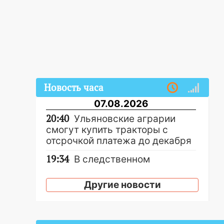
Новость часа
07.08.2026
20:40
Ульяновские аграрии
смогут купить тракторы с
отсрочкой платежа до декабря
19:34
В следственном
управлении состоялось
торжественное мероприятие,
Другие новости
приуроченное к празднованию
Дня сотрудника органов
следствия Российской