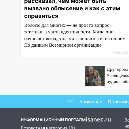
рассказал, чем может быть
16:35
В Ульяновске установили
ещё девять бункеров для
вызвано облысение и как с этим
крупногабаритного мусора
справиться
16:26
В Ульяновске бесплатно
Волосы для многих — не просто вопрос
покажут матч «Волги» под
эстетики, а часть идентичности. Когда они
открытым небом
начинают выпадать, это становится испытанием.
По данным Всемирной организации
16:12
В Ульяновском
госуниверситете разработают
07.08.2026
отечественный прибор для
цифровой ПЦР
Друг пропа
Усольцевы
15:47
Ульяновцы могут
аудиосообщ
вернуть деньги за абонементы
закрывшегося фитнес-клуба
«Рекорд-Fitness»
ЧП
Криминал
Политик
15:34
После вмешательства
прокуратуры в селах
Ульяновской области привели
ИНФОРМАЦИОННЫЙ ПОРТАЛ
В
в порядок детские площадки
на
Возрастная категория 18+