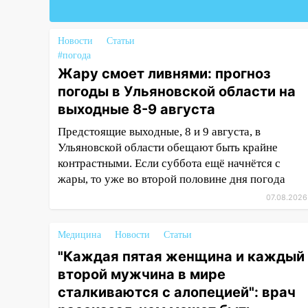
Федерации
19:30
Ульяновцев приглашают
поддержать «Симбирскую
Новости
Статьи
чебурашку» на фестивале
#погода
«ФормАРТ»
Жару смоет ливнями: прогноз
погоды в Ульяновской области на
18:11
Ульяновская область
выходные 8-9 августа
стала пилотным регионом
проекта «Культурное
Предстоящие выходные, 8 и 9 августа, в
долголетие»
Ульяновской области обещают быть крайне
контрастными. Если суббота ещё начнётся с
17:16
В реанимацию
жары, то уже во второй половине дня погода
Ульяновской областной
больницы поступили шесть
07.08.2026
новых аппаратов ИВЛ
Медицина
Новости
Статьи
16:51
В Чердаклинском районе
ремонтируют дороги, ставят
"Каждая пятая женщина и каждый
остановки и проводят новое
второй мужчина в мире
освещение
сталкиваются с алопецией": врач