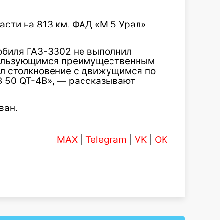
асти на 813 км. ФАД «М 5 Урал»
обиля ГАЗ-3302 не выполнил
пользующимся преимущественным
л столкновение с движущимся по
B 50 QT-4B», — рассказывают
ван.
MAX
|
Telegram
|
VK
|
OK