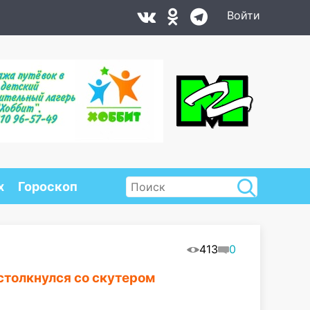
Войти
х
Гороскоп
413
0
столкнулся со скутером