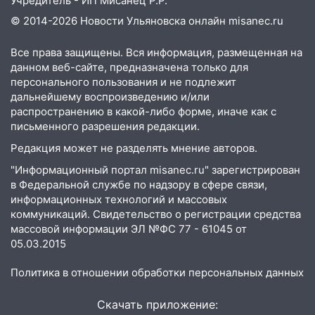
Учредитель - ИП Мисанец Р.Р.
Ульяновской области
© 2014-2026 Новости Ульяновска онлайн
misanec.ru
20:04
Ульяновцев приглашают на забег,
Все права защищены. Вся информация, размещенная на
посвящённый Дню воздушного флота
данном веб-сайте, предназначена только для
России
персонального пользования и не подлежит
19:12
В Ульяновской области
дальнейшему воспроизведению и/или
руководителя частной компании
распространению в какой-либо форме, иначе как с
наказали за сокрытие прошлого своего
письменного разрешения редакции.
сотрудник
Редакция может не разделять мнение авторов.
18:02
В Ульяновск едут звезды
"Информационный портал misanec.ru" зарегистрирован
баскетбола!
в Федеральной службе по надзору в сфере связи,
информационных технологий и массовых
17:08
Ульяновский областной суд
коммуникаций. Свидетельство о регистрации средства
оставил в силе приговор руководству
массовой информации ЭЛ №ФС 77 - 61045 от
«УльяновскФармации» за махинации на
05.03.2015
3,2 млн рублей
Политика в отношении обработки персональных данных
16:09
Ветераны легкой атлетики из
Ульяновска успешно выступили на
Скачать приложение:
Чемпионате России