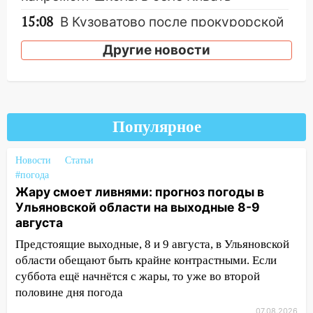
15:08
В Кузоватово после прокурорской
проверки обновили разметку на
Другие новости
пешеходных переходах
14:40
На проспекте Гая в Ульяновске
запретили остановку автомобилей на
50-метровом участке
Популярное
14:22
В Новом городе 8 августа пройдет
большой фестиваль «Наше время» с
Новости
Статьи
мотофристайлом и концертом
#погода
«Мураками»
Жару смоет ливнями: прогноз погоды в
14:04
Жару смоет ливнями: прогноз
Ульяновской области на выходные 8-9
погоды в Ульяновской области на
августа
выходные 8-9 августа
Предстоящие выходные, 8 и 9 августа, в Ульяновской
области обещают быть крайне контрастными. Если
13:30
В Ульяновске транспортные
суббота ещё начнётся с жары, то уже во второй
полицейские проведут акцию «Час
половине дня погода
пассажира»
07.08.2026