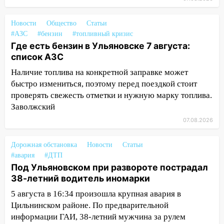
13:20
В Ульяновске за один день
обокрали женщину на пляже и
Новости
Общество
Статьи
подростка в сквере
#АЗС
#бензин
#топливный кризис
13:01
В Димитровграде мужчина
Где есть бензин в Ульяновске 7 августа:
выбросил из машины страйкбольную
список АЗС
гранату: его задержали
Наличие топлива на конкретной заправке может
быстро измениться, поэтому перед поездкой стоит
12:34
На Ульяновскую область
проверять свежесть отметки и нужную марку топлива.
надвигается сильнейшая непогода: град
Заволжский
и шквал до 27 м/с
07.08.2026
12:31
Ульяновец хотел купить иномарку
из Европы и потерял 760 тысяч рублей
Дорожная обстановка
Новости
Статьи
12:20
В Чердаклинском районе
#авария
#ДТП
столкнулись «Лада» и Chevrolet:
Под Ульяновском при развороте пострадал
пострадал 14-летний подросток
38-летний водитель иномарки
5 августа в 16:34 произошла крупная авария в
12:00
Где есть бензин в Ульяновске 7
Цильнинском районе. По предварительной
августа: список АЗС
информации ГАИ, 38-летний мужчина за рулем