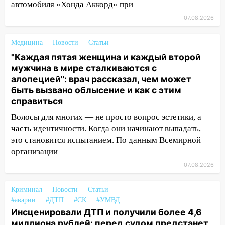
11:50
Заснул рядом с ребёнком и
автомобиля «Хонда Аккорд» при
случайно задушил его: суд вынес
07.08.2026
приговор
11:38
В Ленинском районе пожар
Медицина
Новости
Статьи
полностью уничтожил дачный дом и
"Каждая пятая женщина и каждый второй
сарай
мужчина в мире сталкиваются с
алопецией": врач рассказал, чем может
11:38
В Госдуме предложили отменить
быть вызвано облысение и как с этим
ЕГЭ с 2027 года
справиться
11:25
В Ульяновске ИИ будет выявлять
Волосы для многих — не просто вопрос эстетики, а
нарушителей на контейнерных
часть идентичности. Когда они начинают выпадать,
площадках
это становится испытанием. По данным Всемирной
организации
11:20
Ульяновская шахматистка
Валерия Клейменова выиграла два
07.08.2026
золота в составе сборной мира
Криминал
Новости
Статьи
11:16
В Ульяновске открыли памятную
#аварии
#ДТП
#СК
#УМВД
доску декабристу Кондратию Рылееву
Инсценировали ДТП и получили более 4,6
миллиона рублей: перед судом предстанет
10:40
В Ульяновске спасатели ночью