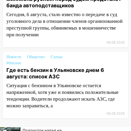
банда автоподставщиков
нашли потерявшегося в заброшенных
садах 79-летнего мужчину
Сегодня, 6 августа, стало известно о передаче в суд
уголовного дела в отношении членов организованной
10:26
На нескольких улицах Ульяновска
преступной группы, обвиняемых в мошенничестве
временно отключили холодную воду
при получении
10:14
В Ульяновске двоих участников
06.08.2026
коррупционной схемы при ЦГКБ
отправили в колонию на 7 и 8 лет
Новости
Общество
Статьи
09:52
#бензин
Ночью беспилотники сбили над
Где есть бензин в Ульяновске днем 6
соседними Татарстаном и Саратовской
августа: список АЗС
областью
Ситуация с бензином в Ульяновске остается
09:41
Диана Шурыгина уверовала в
напряженной, хотя уже и появились положительные
Бога в СИЗО
тенденции. Водители продолжают искать АЗС, где
09:35
В Ульяновске директора фирмы
можно заправиться, а
будут судить за неуплату налогов на 48
06.08.2026
млн рублей
08:22
Подросток на питбайке сбил
Подросток напал на