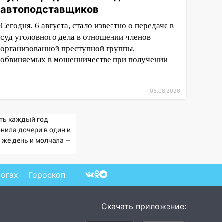
автоподставщиков
Сегодня, 6 августа, стало известно о передаче в
суд уголовного дела в отношении членов
организованной преступной группы,
обвиняемых в мошенничестве при получении
06.08.2026
ть каждый год
онила дочери в один и
т же день и молчала —
ичина раскрылась
ишком поздно: история
ной семьи
рогах
Гороскоп
Скачать приложение: