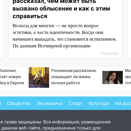
рассказал, чем может быть
вызвано облысение и как с этим
справиться
Волосы для многих — не просто вопрос
эстетики, а часть идентичности. Когда они
начинают выпадать, это становится испытанием.
По данным Всемирной организации
07.08.2026
бъяснил,
Россиянам рассказали,
Ма
тает новую
сокращает ли жизнь
зв
йну в Европе
ночная работа
то
й
пр
сл
од
а
Общество
Экономика
Спорт
Культура
На до
се права защищены. Вся информация, размещенная
 данном веб-сайте, предназначена только для