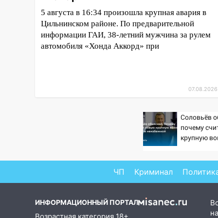
«ФормАРТ»
5 августа в 16:34 произошла крупная авария в
18:11
Ульяновская область
Цильнинском районе. По предварительной
стала пилотным регионом
информации ГАИ, 38-летний мужчина за рулем
проекта «Культурное
автомобиля «Хонда Аккорд» при
долголетие»
17:16
В реанимацию
Ульяновской областной
07.08.2026
больницы поступили шесть
новых аппаратов ИВЛ
Соловьёв о
16:51
В Чердаклинском районе
почему счи
ремонтируют дороги, ставят
крупную во
остановки и проводят новое
неизбежно
освещение
16:35
В Ульяновске установили
ЧП
Криминал
Политик
ещё девять бункеров для
крупногабаритного мусора
ИНФОРМАЦИОННЫЙ ПОРТАЛ
В
16:26
В Ульяновске бесплатно
на
Возрастная категория 18+