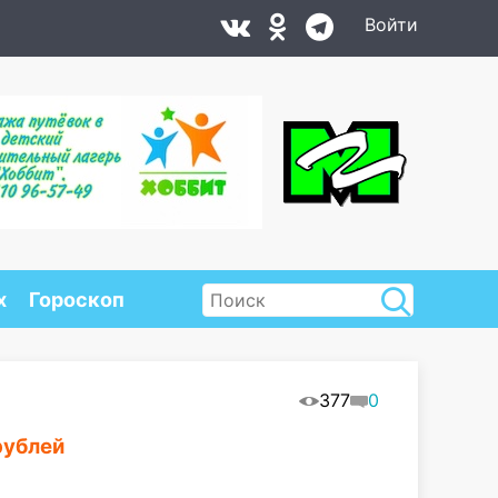
Войти
х
Гороскоп
377
0
рублей