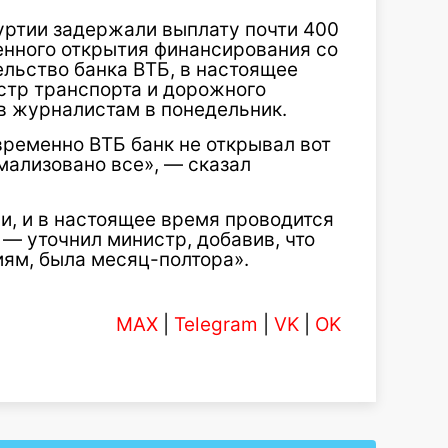
уртии задержали выплату почти 400
енного открытия финансирования со
льство банка ВТБ, в настоящее
стр транспорта и дорожного
в журналистам в понедельник.
евременно ВТБ банк не открывал вот
рмализовано все», — сказал
ли, и в настоящее время проводится
 — уточнил министр, добавив, что
иям, была месяц-полтора».
MAX
|
Telegram
|
VK
|
OK