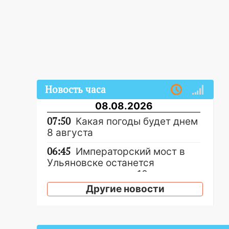
Новость часа
08.08.2026
07:50
Какая погоды будет днем
8 августа
06:45
Императорский мост в
Ульяновске останется
закрытым до утра 10 августа
Другие новости
05:18
Судьба готовит сюрприз:
гороскоп на 8 августа — кому
повезет с деньгами, а кого
ждет неожиданная встреча