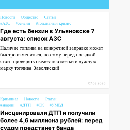
Новости
Общество
Статьи
#АЗС
#бензин
#топливный кризис
Где есть бензин в Ульяновске 7
августа: список АЗС
Наличие топлива на конкретной заправке может
быстро измениться, поэтому перед поездкой
стоит проверять свежесть отметки и нужную
марку топлива. Заволжский
07.08.2026
Криминал
Новости
Статьи
#аварии
#ДТП
#СК
#УМВД
Инсценировали ДТП и получили
более 4,6 миллиона рублей: перед
судом предстанет банда