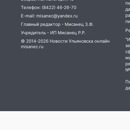
покажут матч «Волги» под
п
Телефон: (8422) 46-26-70
открытым небом
д
р
E-mail: misanec@yandex.ru
16:12
В Ульяновском
п
Главный редактор - Мисанец З.Ф.
госуниверситете разработают
Р
отечественный прибор для
Учредитель - ИП Мисанец Р.Р.
цифровой ПЦР
"
© 2014-2026 Новости Ульяновска онлайн
з
misanec.ru
15:47
Ульяновцы могут
с
вернуть деньги за абонементы
м
закрывшегося фитнес-клуба
р
«Рекорд-Fitness»
№Ф
15:34
После вмешательства
П
прокуратуры в селах
д
Ульяновской области привели
в порядок детские площадки
15:27
Прокуратура проверяет
капремонт школы в селе
Кивать