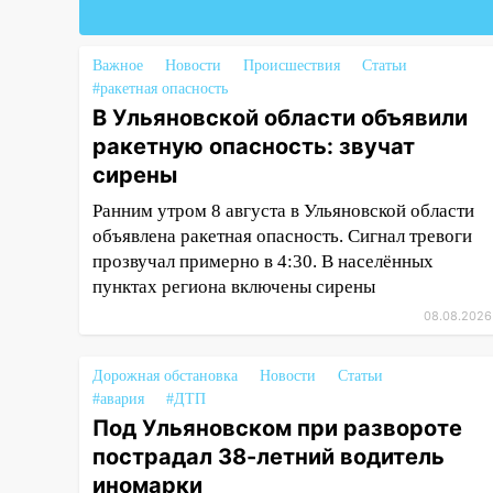
04:47
В Ульяновской области
объявили ракетную опасность:
Важное
Новости
Происшествия
Статьи
звучат сирены
#ракетная опасность
В Ульяновской области объявили
07.08.2026
ракетную опасность: звучат
20:40
Ульяновские аграрии
сирены
смогут купить тракторы с
отсрочкой платежа до декабря
Ранним утром 8 августа в Ульяновской области
объявлена ракетная опасность. Сигнал тревоги
19:34
В следственном
прозвучал примерно в 4:30. В населённых
управлении состоялось
пунктах региона включены сирены
торжественное мероприятие,
приуроченное к празднованию
08.08.2026
Дня сотрудника органов
следствия Российской
Дорожная обстановка
Новости
Статьи
Федерации
#авария
#ДТП
19:30
Ульяновцев приглашают
Под Ульяновском при развороте
поддержать «Симбирскую
пострадал 38-летний водитель
чебурашку» на фестивале
иномарки