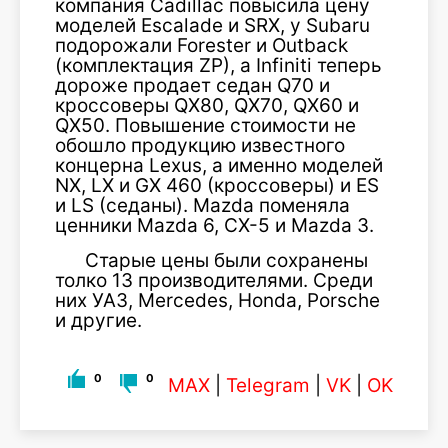
компания Cadillac повысила цену
моделей Escalade и SRX, у Subaru
подорожали Forester и Outback
(комплектация ZP), а Infiniti теперь
дороже продает седан Q70 и
кроссоверы QX80, QX70, QX60 и
QX50. Повышение стоимости не
обошло продукцию известного
концерна Lexus, а именно моделей
NX, LX и GX 460 (кроссоверы) и ES
и LS (седаны). Mazda поменяла
ценники Mazda 6, CX-5 и Mazda 3.
Старые цены были сохранены
толко 13 производителями. Среди
них УАЗ, Mercedes, Honda, Porsche
и другие.
0
0
MAX
|
Telegram
|
VK
|
OK