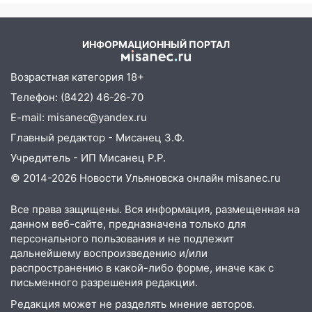
11:38
В Ленинском районе пожар
полностью уничтожил дачный дом и
сарай
ИНФОРМАЦИОННЫЙ ПОРТАЛ
11:38
В Госдуме предложили отменить
ЕГЭ с 2027 года
Возрастная категория 18+
Телефон: (8422) 46-26-70
11:25
В Ульяновске ИИ будет выявлять
нарушителей на контейнерных
E-mail: misanec@yandex.ru
площадках
Главный редактор - Мисанец З.Ф.
11:20
Ульяновская шахматистка
Учредитель - ИП Мисанец Р.Р.
Валерия Клейменова выиграла два
© 2014-2026 Новости Ульяновска онлайн
misanec.ru
золота в составе сборной мира
Все права защищены. Вся информация, размещенная на
11:16
В Ульяновске открыли памятную
данном веб-сайте, предназначена только для
доску декабристу Кондратию Рылееву
персонального пользования и не подлежит
10:40
дальнейшему воспроизведению и/или
В Ульяновске спасатели ночью
распространению в какой-либо форме, иначе как с
нашли потерявшегося в заброшенных
письменного разрешения редакции.
садах 79-летнего мужчину
Редакция может не разделять мнение авторов.
10:26
На нескольких улицах Ульяновска