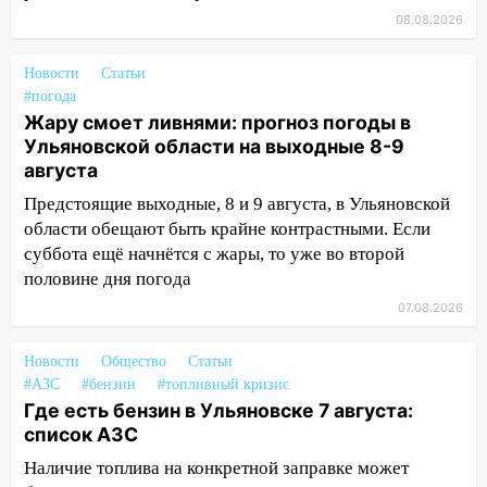
16:26
В Ульяновске бесплатно покажут
08.08.2026
матч «Волги» под открытым небом
Новости
Статьи
16:12
В Ульяновском госуниверситете
#погода
разработают отечественный прибор для
Жару смоет ливнями: прогноз погоды в
цифровой ПЦР
Ульяновской области на выходные 8-9
15:47
Ульяновцы могут вернуть деньги
августа
за абонементы закрывшегося фитнес-
Предстоящие выходные, 8 и 9 августа, в Ульяновской
клуба «Рекорд-Fitness»
области обещают быть крайне контрастными. Если
суббота ещё начнётся с жары, то уже во второй
15:34
После вмешательства
половине дня погода
прокуратуры в селах Ульяновской
области привели в порядок детские
07.08.2026
площадки
Новости
Общество
Статьи
15:27
Прокуратура проверяет
#АЗС
#бензин
#топливный кризис
капремонт школы в селе Кивать
Где есть бензин в Ульяновске 7 августа:
15:08
В Кузоватово после прокурорской
список АЗС
проверки обновили разметку на
Наличие топлива на конкретной заправке может
пешеходных переходах