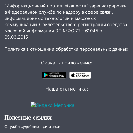
временно отключили холодную воду
"Информационный портал misanec.ru" зарегистрирован
в Федеральной службе по надзору в сфере связи,
10:14
В Ульяновске двоих участников
информационных технологий и массовых
коррупционной схемы при ЦГКБ
коммуникаций. Свидетельство о регистрации средства
отправили в колонию на 7 и 8 лет
массовой информации ЭЛ №ФС 77 - 61045 от
05.03.2015
09:52
Ночью беспилотники сбили над
соседними Татарстаном и Саратовской
Политика в отношении обработки персональных данных
областью
Скачать приложение:
09:41
Диана Шурыгина уверовала в
Бога в СИЗО
09:35
В Ульяновске директора фирмы
Наша статистика:
будут судить за неуплату налогов на 48
млн рублей
08:22
Подросток на питбайке сбил
велосипедистку: пострадали двое
Полезные ссылки
07:20
Жара возвращается: ожидается
Служба судебных приставов
знойный и сухой четверг