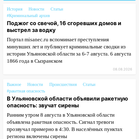
следствия Российской Федерации
История
Новости
Статьи
#Криминальный архив
19:30
Ульяновцев приглашают
Поджог со свечой, 16 сгоревших домов и
поддержать «Симбирскую чебурашку»
выстрел за водку
на фестивале «ФормАРТ»
Портал misanec.ru вспоминает преступления
18:11
Ульяновская область стала
минувших лет и публикует криминальные сводки из
пилотным регионом проекта
истории Ульяновской области за 6-7 августа. 6 августа
«Культурное долголетие»
1866 года в Сызранском
17:16
В реанимацию Ульяновской
08.08.2026
областной больницы поступили шесть
новых аппаратов ИВЛ
Важное
Новости
Происшествия
Статьи
#ракетная опасность
16:51
В Чердаклинском районе
В Ульяновской области объявили ракетную
ремонтируют дороги, ставят остановки
опасность: звучат сирены
и проводят новое освещение
Ранним утром 8 августа в Ульяновской области
16:35
В Ульяновске установили ещё
объявлена ракетная опасность. Сигнал тревоги
девять бункеров для крупногабаритного
прозвучал примерно в 4:30. В населённых пунктах
мусора
региона включены сирены