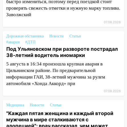
быстро измениться, поэтому перед поездкой стоит
проверять свежесть отметки и нужную марку топлива.
14:40
На проспекте Гая в Ульяновске
Заволжский
запретили остановку автомобилей на
50-метровом участке
07.08.2026
14:22
В Новом городе 8 августа пройдет
Дорожная обстановка
Новости
Статьи
большой фестиваль «Наше время» с
#авария
#ДТП
мотофристайлом и концертом
Под Ульяновском при развороте пострадал
«Мураками»
38-летний водитель иномарки
14:04
Жару смоет ливнями: прогноз
5 августа в 16:34 произошла крупная авария в
погоды в Ульяновской области на
Цильнинском районе. По предварительной
выходные 8-9 августа
информации ГАИ, 38-летний мужчина за рулем
13:30
автомобиля «Хонда Аккорд» при
В Ульяновске транспортные
полицейские проведут акцию «Час
07.08.2026
пассажира»
Медицина
Новости
Статьи
13:20
В Ульяновске за один день
обокрали женщину на пляже и
"Каждая пятая женщина и каждый второй
подростка в сквере
мужчина в мире сталкиваются с
алопецией": врач рассказал, чем может