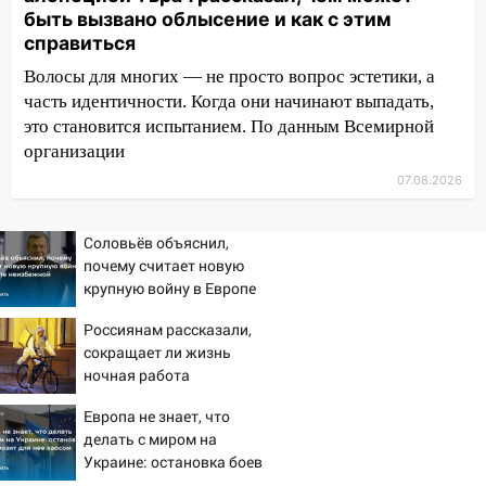
13:01
В Димитровграде мужчина
быть вызвано облысение и как с этим
выбросил из машины страйкбольную
справиться
гранату: его задержали
Волосы для многих — не просто вопрос эстетики, а
12:34
На Ульяновскую область
часть идентичности. Когда они начинают выпадать,
надвигается сильнейшая непогода: град
это становится испытанием. По данным Всемирной
и шквал до 27 м/с
организации
07.08.2026
12:31
Ульяновец хотел купить иномарку
из Европы и потерял 760 тысяч рублей
Соловьёв объяснил,
12:20
В Чердаклинском районе
почему считает новую
столкнулись «Лада» и Chevrolet:
крупную войну в Европе
пострадал 14-летний подросток
неизбежной
Россиянам рассказали,
12:00
Где есть бензин в Ульяновске 7
сокращает ли жизнь
августа: список АЗС
ночная работа
11:50
Заснул рядом с ребёнком и
Европа не знает, что
случайно задушил его: суд вынес
делать с миром на
приговор
Украине: остановка боев
грозит для нее хаосом