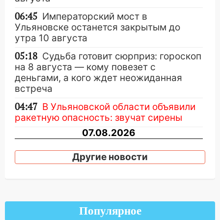
06:45
Императорский мост в
Ульяновске останется закрытым до
утра 10 августа
05:18
Судьба готовит сюрприз: гороскоп
на 8 августа — кому повезет с
деньгами, а кого ждет неожиданная
встреча
04:47
В Ульяновской области объявили
ракетную опасность: звучат сирены
07.08.2026
20:40
Ульяновские аграрии смогут
Другие новости
купить тракторы с отсрочкой платежа
до декабря
19:34
В следственном управлении
состоялось торжественное
мероприятие, приуроченное к
Популярное
празднованию Дня сотрудника органов