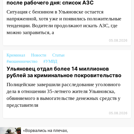
после рабочего дня: список АЗС
10:16
Внимание! В Ульяновской области
Ситуация с бензином в Ульяновске остается
объявлена ракетная опасность
напряженной, хотя уже и появились положительные
тенденции. Водители продолжают искать АЗС, где
10:00
В Старомайнском районе утонул
можно заправиться, а
51-летний мужчина
05.08.2026
09:50
В Ульяновске черный коршун
застрял в тепловозе
Криминал
Новости
Статьи
09:44
Ульяновские спасатели помогли
#мошенничество
#УМВД
юному велосипедисту на улице
Ульяновец отдал более 14 миллионов
Чернышевского
рублей за криминальное покровительство
Полицейские завершили расследование уголовного
08:21
В Заволжском районе украли два
дела в отношении 35-летнего жителя Ульяновска,
велосипеда
обвиняемого в вымогательстве денежных средств у
07:18
В Ульяновск идет
представителя
тридцатиградусная жара: какая будет
05.08.2026
погода в четверг
06:00
Четыре года борьбы: ульяновские
«Ворвались на плечах,