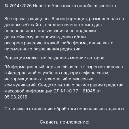
большой фестиваль «Наше время»
© 2014-2026 Новости Ульяновска онлайн
misanec.ru
17:30
Где есть бензин в Ульяновске 5
Все права защищены. Вся информация, размещенная на
августа после рабочего дня: список АЗС
данном веб-сайте, предназначена только для
персонального пользования и не подлежит
17:05
«Обыск» по видеосвязи: в
дальнейшему воспроизведению и/или
Ульяновске задержали 19-летнюю
распространению в какой-либо форме, иначе как с
сообщницу мошенников
письменного разрешения редакции.
16:12
Едва не перерезал горло: в
Редакция может не разделять мнение авторов.
Вешкайме посиделки с судимым
"Информационный портал misanec.ru" зарегистрирован
знакомым закончились для женщины
в Федеральной службе по надзору в сфере связи,
больницей
информационных технологий и массовых
коммуникаций. Свидетельство о регистрации средства
16:06
18-летняя девушка без прав
массовой информации ЭЛ №ФС 77 - 61045 от
перевернулась на мопеде и попала в
05.03.2015
больницу
Политика в отношении обработки персональных данных
15:59
Ульяновец отдал более 14
миллионов рублей за криминальное
Скачать приложение:
покровительство