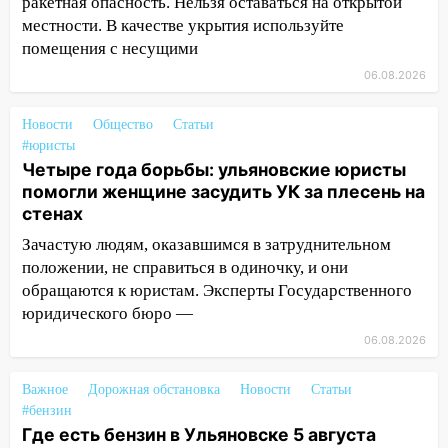
ракетная опасность. Нельзя оставаться на открытой
местности. В качестве укрытия используйте
12:28
Миллион на «льготниках»: в
помещения с несущими
Ульяновской области перевозчик
провернул хитрую схему с чужими
06.08.2026
проездными
Новости
Общество
Статьи
12:10
Ульяновский алиментщик накопил
#юристы
120 тысяч долга
Четыре года борьбы: ульяновские юристы
помогли женщине засудить УК за плесень на
11:49
Снят режим «Ракетная
стенах
опасность» на территории Ульяновской
области
Зачастую людям, оказавшимся в затруднительном
положении, не справиться в одиночку, и они
11:30
Кабмин РФ разрешил до 1 июля
обращаются к юристам. Эксперты Государственного
2027 года импорт, выпуск и обращение
юридического бюро —
бензина Евро 2, Евро 3, Евро 4
06.08.2026
11:12
Соцсети: на Рябикова автомобиль
врезался в забор
Важное
Дорожная обстановка
Новости
Статьи
#бензин
10:27
Где есть бензин в Ульяновске
Где есть бензин в Ульяновске 5 августа
днем 6 августа: список АЗС