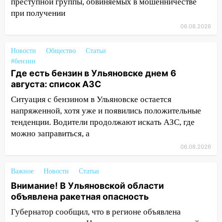
преступной группы, обвиняемых в мошенничестве
15:15
Проводил до квартиры и ограбил:
при получении
новый кавалер женщины оказался
06.08.2026
рецидивистом
14:26
В Ульяновске ограничат движение
Новости
Общество
Статьи
по улице Ефремова
#бензин
Где есть бензин в Ульяновске днем 6
14:23
67% ульяновцев готовы
августа: список АЗС
передумать увольняться, если им
Ситуация с бензином в Ульяновске остается
повысят зарплату
напряженной, хотя уже и появились положительные
14:01
Инсценировали ДТП и получили
тенденции. Водители продолжают искать АЗС, где
более 4,6 миллиона рублей: перед
можно заправиться, а
судом предстанет банда
06.08.2026
автоподставщиков
13:36
В Инзе произошел крупный пожар
Важное
Новости
Статьи
Внимание! В Ульяновской области
13:00
В суде защитили репутацию
объявлена ракетная опасность
мужчины, которого необоснованно
обвиняли в жестоком обращении с
Губернатор сообщил, что в регионе объявлена
животными