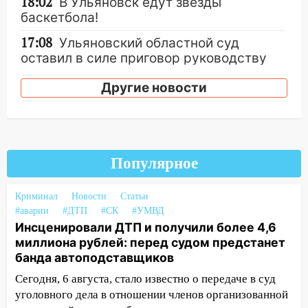
18:02
В Ульяновск едут звезды
баскетбола!
17:08
Ульяновский областной суд
оставил в силе приговор руководству
«УльяновскФармации» за махинации на
Другие новости
3,2 млн рублей
16:09
Ветераны легкой атлетики из
Ульяновска успешно выступили на
Чемпионате России
Популярное
16:02
В Ульяновской области убрали
более 28% площадей зерновых и
Криминал
Новости
Статьи
зернобобовых культур
#аварии
#ДТП
#СК
#УМВД
15:51
Бросила кирпич в жену брата: в
Инсценировали ДТП и получили более 4,6
Ульяновской области завели дело на
миллиона рублей: перед судом предстанет
агрессивную женщину
банда автоподставщиков
Сегодня, 6 августа, стало известно о передаче в суд
15:47
На улице Радищева сбили
уголовного дела в отношении членов организованной
курьера: крупная авария в Ульяновске