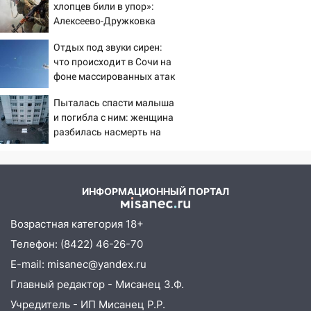
юристы помогли женщине засудить УК
хлопцев били в упор»:
за плесень на стенах
Алексеево-Дружковка
стала могильником для
05:00
Кому 6 августа звезды сулят
Отдых под звуки сирен:
«птах Мадьяра»
прибыль, а кому — испытания на
что происходит в Сочи на
прочность
фоне массированных атак
беспилотников
05.08.2026
Пыталась спасти малыша
22:58
Соцсети: на проспекте Тюленева
и погибла с ним: женщина
ДТП с мотоциклистом
разбилась насмерть на
глазах у детей 06/08/2026
20:22
Мошенники обманули 92-летнюю
– Новости
жительницу Ульяновской области
ИНФОРМАЦИОННЫЙ ПОРТАЛ
19:14
Житель Ульяновской области
подвез троих незнакомцев на трассе и
Возрастная категория 18+
заработал уголовное дело
Телефон: (8422) 46-26-70
18:14
Прогноз погоды на 6 августа в
E-mail: misanec@yandex.ru
Ульяновской области
Главный редактор - Мисанец З.Ф.
18:00
Мотофристайл, рок и силовой
Учредитель - ИП Мисанец Р.Р.
экстрим: в Ульяновске пройдет