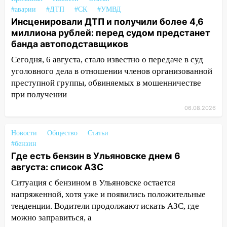
Ульяновской области
#аварии
#ДТП
#СК
#УМВД
Инсценировали ДТП и получили более 4,6
20:04
Ульяновцев приглашают на забег,
миллиона рублей: перед судом предстанет
посвящённый Дню воздушного флота
банда автоподставщиков
России
Сегодня, 6 августа, стало известно о передаче в суд
19:12
В Ульяновской области
уголовного дела в отношении членов организованной
руководителя частной компании
преступной группы, обвиняемых в мошенничестве
наказали за сокрытие прошлого своего
при получении
сотрудник
06.08.2026
18:02
В Ульяновск едут звезды
баскетбола!
Новости
Общество
Статьи
#бензин
17:08
Ульяновский областной суд
Где есть бензин в Ульяновске днем 6
оставил в силе приговор руководству
августа: список АЗС
«УльяновскФармации» за махинации на
3,2 млн рублей
Ситуация с бензином в Ульяновске остается
напряженной, хотя уже и появились положительные
16:09
Ветераны легкой атлетики из
тенденции. Водители продолжают искать АЗС, где
Ульяновска успешно выступили на
можно заправиться, а
Чемпионате России