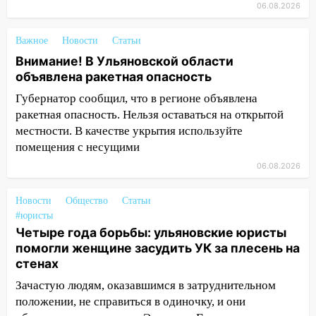
06.08.2026
16:02
В Ульяновской области убрали
более 28% площадей зерновых и
Важное
Новости
Статьи
зернобобовых культур
Внимание! В Ульяновской области
объявлена ракетная опасность
15:51
Бросила кирпич в жену брата: в
Ульяновской области завели дело на
Губернатор сообщил, что в регионе объявлена
агрессивную женщину
ракетная опасность. Нельзя оставаться на открытой
местности. В качестве укрытия используйте
15:47
На улице Радищева сбили
помещения с несущими
курьера: крупная авария в Ульяновске
06.08.2026
15:15
Проводил до квартиры и ограбил:
новый кавалер женщины оказался
Новости
Общество
Статьи
рецидивистом
#юристы
Четыре года борьбы: ульяновские юристы
14:26
В Ульяновске ограничат движение
помогли женщине засудить УК за плесень на
по улице Ефремова
стенах
14:23
67% ульяновцев готовы
Зачастую людям, оказавшимся в затруднительном
передумать увольняться, если им
положении, не справиться в одиночку, и они
повысят зарплату