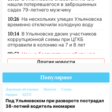
нашли потерявшегося в заброшенных
садах 79-летнего мужчину
10:26
На нескольких улицах Ульяновска
временно отключили холодную воду
10:14
В Ульяновске двоих участников
коррупционной схемы при ЦГКБ
отправили в колонию на 7 и 8 лет
09:52
Ночью беспилотники сбили над
соседними Татарстаном и Саратовской
Другие новости
областью
09:41
Диана Шурыгина уверовала в
Популярное
Бога в СИЗО
09:35
В Ульяновске директора фирмы
Дорожная обстановка
Новости
Статьи
будут судить за неуплату налогов на 48
#авария
#ДТП
млн рублей
Под Ульяновском при развороте пострадал
38-летний водитель иномарки
08:22
Подросток на питбайке сбил