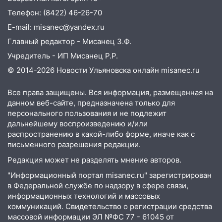
опасность» на территории Ульяновской
области
Телефон: (8422) 46-26-70
E-mail: misanec@yandex.ru
11:30
Кабмин РФ разрешил до 1 июля
2027 года импорт, выпуск и обращение
Главный редактор - Мисанец З.Ф.
бензина Евро 2, Евро 3, Евро 4
Учредитель - ИП Мисанец Р.Р.
11:12
© 2014-2026 Новости Ульяновска онлайн
misanec.ru
Соцсети: на Рябикова автомобиль
врезался в забор
Все права защищены. Вся информация, размещенная на
10:27
Где есть бензин в Ульяновске
данном веб-сайте, предназначена только для
днем 6 августа: список АЗС
персонального пользования и не подлежит
дальнейшему воспроизведению и/или
10:16
Внимание! В Ульяновской области
распространению в какой-либо форме, иначе как с
объявлена ракетная опасность
письменного разрешения редакции.
10:00
В Старомайнском районе утонул
Редакция может не разделять мнение авторов.
51-летний мужчина
"Информационный портал misanec.ru" зарегистрирован
в Федеральной службе по надзору в сфере связи,
09:50
В Ульяновске черный коршун
информационных технологий и массовых
застрял в тепловозе
коммуникаций. Свидетельство о регистрации средства
09:44
Ульяновские спасатели помогли
массовой информации ЭЛ №ФС 77 - 61045 от