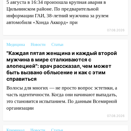
5 августа в 16:34 произошла крупная авария в
велосипедистку: пострадали двое
Цильнинском районе. По предварительной
07:20
Жара возвращается: ожидается
информации ГАИ, 38-летний мужчина за рулем
знойный и сухой четверг
автомобиля «Хонда Аккорд» при
06:00
Под Ульяновском при развороте
07.08.2026
пострадал 38-летний водитель
иномарки
Медицина
Новости
Статьи
"Каждая пятая женщина и каждый второй
05:00
«Каждая пятая женщина и каждый
мужчина в мире сталкиваются с
второй мужчина в мире сталкиваются с
алопецией": врач рассказал, чем может
алопецией»: врач рассказал, чем может
быть вызвано облысение и как с этим
быть вызвано облысение и как с этим
справиться
справиться
Волосы для многих — не просто вопрос эстетики, а
03:30
Гороскоп на 7 августа: пятница
часть идентичности. Когда они начинают выпадать,
принесет прилив творческой энергии и
это становится испытанием. По данным Всемирной
отличные шансы исправить старые
организации
ошибки
07.08.2026
06.08.2026
23:20
Прогноз погоды на 7 августа в
Криминал
Новости
Статьи