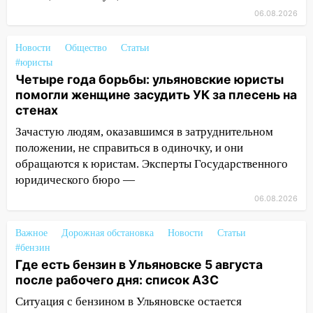
06.08.2026
11:30
Кабмин РФ разрешил до 1 июля
2027 года импорт, выпуск и обращение
бензина Евро 2, Евро 3, Евро 4
Новости
Общество
Статьи
#юристы
11:12
Соцсети: на Рябикова автомобиль
Четыре года борьбы: ульяновские юристы
врезался в забор
помогли женщине засудить УК за плесень на
стенах
10:27
Где есть бензин в Ульяновске
днем 6 августа: список АЗС
Зачастую людям, оказавшимся в затруднительном
положении, не справиться в одиночку, и они
10:16
Внимание! В Ульяновской области
обращаются к юристам. Эксперты Государственного
объявлена ракетная опасность
юридического бюро —
10:00
В Старомайнском районе утонул
06.08.2026
51-летний мужчина
Важное
Дорожная обстановка
Новости
Статьи
09:50
В Ульяновске черный коршун
#бензин
застрял в тепловозе
Где есть бензин в Ульяновске 5 августа
после рабочего дня: список АЗС
09:44
Ульяновские спасатели помогли
юному велосипедисту на улице
Ситуация с бензином в Ульяновске остается
Чернышевского