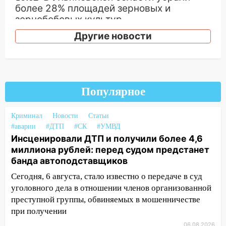
более 28% площадей зерновых и
зернобобовых культур
Другие новости
15:51
Бросила кирпич в жену брата: в
Ульяновской области завели дело на
агрессивную женщину
15:47
На улице Радищева сбили
курьера: крупная авария в Ульяновске
Популярное
15:15
Проводил до квартиры и ограбил:
Криминал
Новости
Статьи
новый кавалер женщины оказался
#аварии
#ДТП
#СК
#УМВД
рецидивистом
Инсценировали ДТП и получили более 4,6
14:26
В Ульяновске ограничат движение
миллиона рублей: перед судом предстанет
по улице Ефремова
банда автоподставщиков
Сегодня, 6 августа, стало известно о передаче в суд
14:23
67% ульяновцев готовы
уголовного дела в отношении членов организованной
передумать увольняться, если им
преступной группы, обвиняемых в мошенничестве
повысят зарплату
при получении
14:01
Инсценировали ДТП и получили
06.08.2026