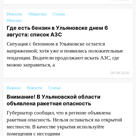
более 4,6 миллиона рублей: перед
судом предстанет банда
Новости
Общество
Статьи
автоподставщиков
#бензин
13:36
В Инзе произошел крупный пожар
Где есть бензин в Ульяновске днем 6
августа: список АЗС
13:00
В суде защитили репутацию
Ситуация с бензином в Ульяновске остается
мужчины, которого необоснованно
напряженной, хотя уже и появились положительные
обвиняли в жестоком обращении с
тенденции. Водители продолжают искать АЗС, где
животными
можно заправиться, а
12:28
Миллион на «льготниках»: в
06.08.2026
Ульяновской области перевозчик
провернул хитрую схему с чужими
Важное
Новости
Статьи
проездными
Внимание! В Ульяновской области
12:10
Ульяновский алиментщик накопил
объявлена ракетная опасность
120 тысяч долга
Губернатор сообщил, что в регионе объявлена
11:49
Снят режим «Ракетная
ракетная опасность. Нельзя оставаться на открытой
опасность» на территории Ульяновской
местности. В качестве укрытия используйте
области
помещения с несущими