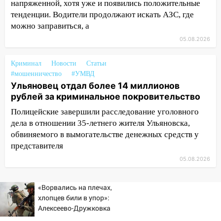
напряженной, хотя уже и появились положительные
тенденции. Водители продолжают искать АЗС, где
08:21
В Заволжском районе украли два
можно заправиться, а
велосипеда
05.08.2026
07:18
В Ульяновск идет
тридцатиградусная жара: какая будет
Криминал
Новости
Статьи
погода в четверг
#мошенничество
#УМВД
Ульяновец отдал более 14 миллионов
06:00
Четыре года борьбы: ульяновские
рублей за криминальное покровительство
юристы помогли женщине засудить УК
за плесень на стенах
Полицейские завершили расследование уголовного
дела в отношении 35-летнего жителя Ульяновска,
05:00
Кому 6 августа звезды сулят
обвиняемого в вымогательстве денежных средств у
прибыль, а кому — испытания на
представителя
прочность
05.08.2026
05.08.2026
22:58
Соцсети: на проспекте Тюленева
«Ворвались на плечах,
ДТП с мотоциклистом
хлопцев били в упор»:
20:22
Мошенники обманули 92-летнюю
Алексеево-Дружковка
жительницу Ульяновской области
стала могильником для