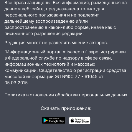
Все права защищены. Вся информация, размещенная на
больницей
данном веб-сайте, предназначена только для
16:06
18-летняя девушка без прав
персонального пользования и не подлежит
перевернулась на мопеде и попала в
дальнейшему воспроизведению и/или
больницу
распространению в какой-либо форме, иначе как с
письменного разрешения редакции.
15:59
Ульяновец отдал более 14
Редакция может не разделять мнение авторов.
миллионов рублей за криминальное
покровительство
"Информационный портал misanec.ru" зарегистрирован
в Федеральной службе по надзору в сфере связи,
15:32
На «кольце» кроссовер сбил 18-
информационных технологий и массовых
летнего мопедиста
коммуникаций. Свидетельство о регистрации средства
массовой информации ЭЛ №ФС 77 - 61045 от
15:00
В Ульяновске после тройного ДТП
05.03.2015
госпитализировали 25-летнего байкера
Политика в отношении обработки персональных данных
14:32
На Ульяновскую область
надвигается жара
Скачать приложение:
14:08
Пешеход переходил по «зебре»:
подробности серьезной аварии на
Фруктовой