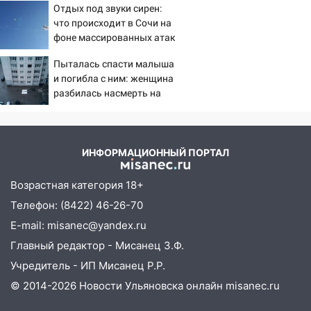
Отдых под звуки сирен:
«птах Мадьяра»
19:14
Житель Ульяновской области
что происходит в Сочи на
подвез троих незнакомцев на трассе и
фоне массированных атак
заработал уголовное дело
беспилотников
Пыталась спасти малыша
18:14
Прогноз погоды на 6 августа в
и погибла с ним: женщина
Ульяновской области
разбилась насмерть на
глазах у детей 06/08/2026
18:00
Мотофристайл, рок и силовой
– Новости
экстрим: в Ульяновске пройдет
большой фестиваль «Наше время»
ИНФОРМАЦИОННЫЙ ПОРТАЛ
17:30
Где есть бензин в Ульяновске 5
Возрастная категория 18+
августа после рабочего дня: список АЗС
Телефон: (8422) 46-26-70
17:05
«Обыск» по видеосвязи: в
E-mail: misanec@yandex.ru
Ульяновске задержали 19-летнюю
Главный редактор - Мисанец З.Ф.
сообщницу мошенников
Учредитель - ИП Мисанец Р.Р.
16:12
Едва не перерезал горло: в
© 2014-2026 Новости Ульяновска онлайн
misanec.ru
Вешкайме посиделки с судимым
знакомым закончились для женщины