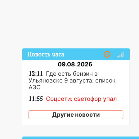
Новость часа
09.08.2026
12:11
Где есть бензин в
Ульяновске 9 августа: список
АЗС
11:55
Соцсети: светофор упал
на машину во время сильного
ливня в Ульяновске
Другие новости
11:00
В Ульяновской области
люди в СНТ сидят без света