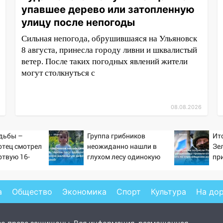
упавшее дерево или затопленную
улицу после непогоды
Сильная непогода, обрушившаяся на Ульяновск
8 августа, принесла городу ливни и шквалистый
ветер. После таких погодных явлений жители
могут столкнуться с
08.08.2026
дьбы –
Группа грибников
Ит
отец смотрел
неожиданно нашли в
Зе
ртвую 16-
глухом лесу одинокую
пр
ь и не мог
испуганную маленькую
от
слезы
девочку с игрушкой
ра
Ук
а
Общество
Экономика
Спорт
Культура
На до
Ко