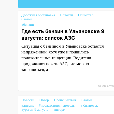
10:13
Прокуратура подвела
итоги недели в Ульяновской
области
Дорожная обстановка
Новости
Общество
Статьи
09:18
Из-за ливня
#бензин
заблокировано движение
Где есть бензин в Ульяновске 9
трамваев в Ульяновске
августа: список АЗС
09:15
Ураган, изнасилование
Ситуация с бензином в Ульяновске остается
ребенка, автоподставы и атака
напряженной, хотя уже и появились
беспилотников: важные итоги
положительные тенденции. Водители
прошедшей недели в
продолжают искать АЗС, где можно
Ульяновской области
заправиться, а
08:20
В Ульяновске
восстановили трамвайную и
троллейбусную
09.08.2026
инфраструктуру после шторма.
Новости
Обзор
Происшествия
Статьи
08:19
Внимание! В
#ливень
#последствия непогоды
#Ульяновск
Цильнинском районе пропал
#ураган 8 августа
#шторм
67-летний мужчина