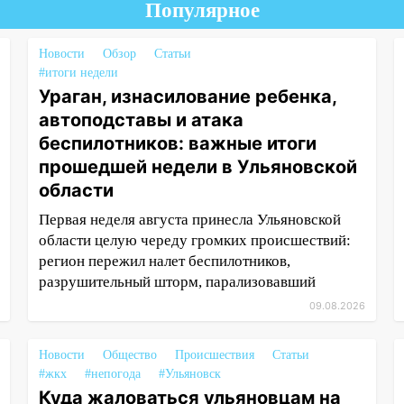
Популярное
Новости
Обзор
Статьи
#итоги недели
Ураган, изнасилование ребенка,
автоподставы и атака
беспилотников: важные итоги
прошедшей недели в Ульяновской
области
Первая неделя августа принесла Ульяновской
области целую череду громких происшествий:
регион пережил налет беспилотников,
разрушительный шторм, парализовавший
09.08.2026
Новости
Общество
Происшествия
Статьи
#жкх
#непогода
#Ульяновск
Куда жаловаться ульяновцам на