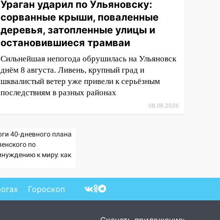
Ураган ударил по Ульяновску:
сорванные крыши, поваленные
деревья, затопленные улицы и
остановившиеся трамваи
Сильнейшая непогода обрушилась на Ульяновск
днём 8 августа. Ливень, крупный град и
шквалистый ветер уже привели к серьёзным
последствиям в разных районах
08.08.2026
оги 40-дневного плана
ленского по
инуждению к миру: как
ветила Россия, полный
збор провала операции
раины от военкора
рогах
Гороскоп
ца