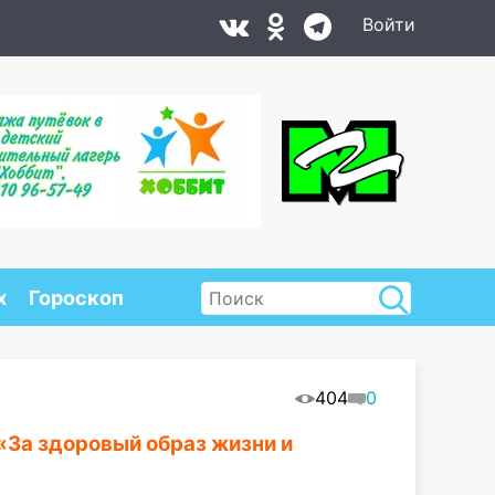
Войти
х
Гороскоп
404
0
«За здоровый образ жизни и