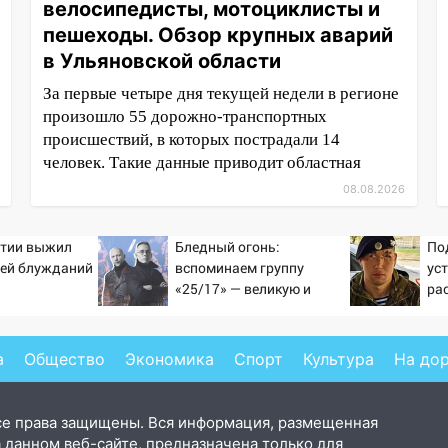
велосипедисты, мотоциклисты и
пешеходы. Обзор крупных аварий
в Ульяновской области
За первые четыре дня текущей недели в регионе
произошло 55 дорожно-транспортных
происшествий, в которых пострадали 14
человек. Такие данные приводит областная
08.08.2026
утии выжил
Бледный огонь:
По
ней блужданий
вспоминаем группу
ус
«25/17» — великую и
рас
(часто) ужасную
в 
а
Общество
Экономика
Спорт
Культура
На до
се права защищены. Вся информация, размещенная
 данном веб-сайте, предназначена только для