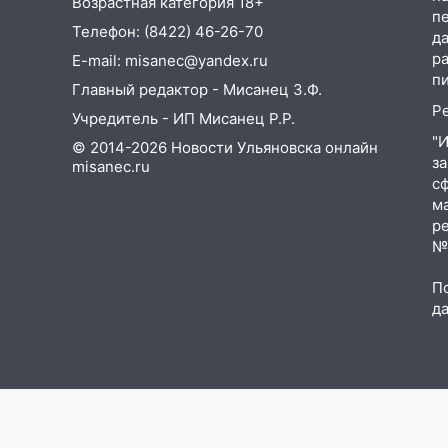
Возрастная категория 18+
п
«Нефтяной топливной
Телефон: (8422) 46-26-70
д
компании» будут судить за
р
E-mail: misanec@yandex.ru
неуплату 48,4 млн рублей
п
налогов
Главный редактор - Мисанец З.Ф.
Р
Учредитель - ИП Мисанец Р.Р.
09:28
Дети на дорогах:
"
пострадали велосипедисты,
© 2014-2026 Новости Ульяновска онлайн
з
мотоциклисты и пешеходы.
misanec.ru
с
Обзор крупных аварий в
м
Ульяновской области
р
08:30
Поджог со свечой, 16
№Ф
сгоревших домов и выстрел за
П
водку
д
07:50
Какая погоды будет днем
8 августа
06:45
Императорский мост в
Ульяновске останется
закрытым до утра 10 августа