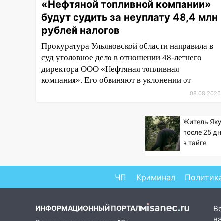
«Нефтяной топливной компании»
крупный град: после ливня
будут судить за неуплату 48,4 млн
город снова уходит под воду
рублей налогов
12:12
Прокуратура взяла на
Прокуратура Ульяновской области направила в
контроль ДТП с шестилетним
суд уголовное дело в отношении 48-летнего
ребёнком на улице Федерации
директора ООО «Нефтяная топливная
12:01
Пьяная женщина сбила
компания». Его обвиняют в уклонении от
шестилетнего ребёнка на
08.08.2026
улице Федерации: возбуждено
уголовное дело
Житель Як
11:16
В Ульяновске ищут 37-
после 25 д
летнего мужчину, пропавшего
в тайге
ещё 19 июля
10:30
От мотофристайла до
ЧП
Криминал
Политик
прогулки с хаски: куда сходить
в Ульяновской области 8–9
августа
ИНФОРМАЦИОННЫЙ ПОРТАЛ
В
10:11
Директора ульяновской
на