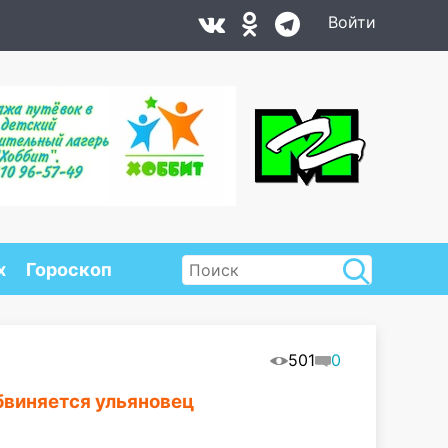
Войти
х
Гороскоп
501
0
бвиняется ульяновец