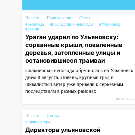
Вешкаймского района похитил
у знакомого 191 тысячу рублей
Новости
Происшествия
Статьи
13:14
Ураган оторвал светофор
#непогода
#последствия непогоды
#Ульяновск
на проспекте Филатова в
#ураган
Ульяновске
Ураган ударил по Ульяновску:
сорванные крыши, поваленные
13:12
Дерево пробило крышу
деревья, затопленные улицы и
дома на Новгородской в
остановившиеся трамваи
Ульяновске и рухнуло на
электрощит
Сильнейшая непогода обрушилась на Ульяновск
днём 8 августа. Ливень, крупный град и
13:10
В Заволжском районе
шквалистый ветер уже привели к серьёзным
дерево упало во дворе
последствиям в разных районах
13:08
Ураган ударил по
08.08.2026
Ульяновску: сорванные крыши,
поваленные деревья,
затопленные улицы и
Новости
Статьи
остановившиеся трамваи
#прокуратура
Директора ульяновской
12:17
Ульяновск накрыл