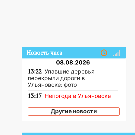
Новость часа
08.08.2026
13:22
Упавшие деревья
перекрыли дороги в
Ульяновске: фото
13:17
Непогода в Ульяновске
не закончится сегодня:
сильные ливни сохранятся 9
Другие новости
августа
13:15
Трижды «брал в долг»
без спроса: житель