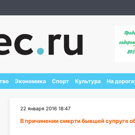
тво
Экономика
Спорт
Культура
На дорога
22 января 2016 18:47
В причинении смерти бывшей супруге о