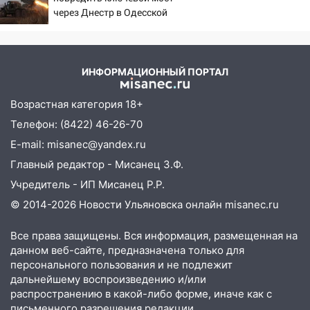
затопленные улицы
через Днестр в Одесской
14:28
Ураган вырвал остановку на улице
области
Деева в Заволжье
14:26
Жители Ульяновска сами
ИНФОРМАЦИОННЫЙ ПОРТАЛ
пытаются расчистить ливнёвки, не
дождавшись коммунальщиков
Возрастная категория 18+
14:16
Шторм продолжает ломать город:
Телефон: (8422) 46-26-70
на улице Любови Шевцовой рухнул
E-mail: misanec@yandex.ru
светофор
Главный редактор - Мисанец З.Ф.
14:14
Студента из Ульяновска обманули
Учредитель - ИП Мисанец Р.Р.
мошенники под видом преподавателя
© 2014-2026 Новости Ульяновска онлайн
misanec.ru
14:12
Куда жаловаться ульяновцам на
упавшее дерево или затопленную улицу
Все права защищены. Вся информация, размещенная на
данном веб-сайте, предназначена только для
после непогоды
персонального пользования и не подлежит
13:59
В Новом городе ураганным
дальнейшему воспроизведению и/или
ветром сорвало опалубку со
распространению в какой-либо форме, иначе как с
строящегося дома
письменного разрешения редакции.