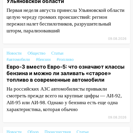
Ульяновской области
07:30
Евро-3 вместо Евро-5: что
означают классы бензина и можно ли
Первая неделя августа принесла Ульяновской области
заливать «старое» топливо в
целую череду громких происшествий: регион
современные автомобили
пережил налет беспилотников, разрушительный
шторм, парализовавший
06:30
Какая погода будет в Ульяновской
области днем 9 августа
09.08.2026
05:05
День, когда всё может
Новости
Общество
Статьи
измениться: гороскоп на 9 августа —
#автомобили
#бензин
#топливо
три знака получат шанс, который нельзя
Евро-3 вместо Евро-5: что означают классы
упустить
бензина и можно ли заливать «старое»
08.08.2026
топливо в современные автомобили
20:10
Во время урагана в Ульяновске на
На российских АЗС автомобилисты привыкли
Волге перевернулась лодка
смотреть прежде всего на крупные цифры — АИ-92,
АИ-95 или АИ-98. Однако у бензина есть еще одна
19:55
В Ульяновске упавшее дерево
характеристика, которая обычно
заблокировало в машине двух женщин
09.08.2026
17:15
В Ульяновской области
ремонтируют девять мостов: один уже
Новости
Обзор
Происшествия
Статьи