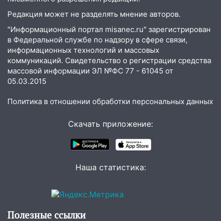
Редакция может не разделять мнение авторов.
13:54
В мэрии Ульяновска рассказали,
как устраняют последствия мощного
"Информационный портал misanec.ru" зарегистрирован
шторма
в Федеральной службе по надзору в сфере связи,
информационных технологий и массовых
13:49
Стихия продолжает крушить
коммуникаций. Свидетельство о регистрации средства
Ульяновск: дерево рухнуло на дом на
массовой информации ЭЛ №ФС 77 - 61045 от
Орджоникидзе
05.03.2015
13:47
На Нижней Террасе мощным
Политика в отношении обработки персональных данных
ветром вырвало дерево с корнем
Скачать приложение:
13:46
Сильный ветер сорвал крышу с
СТО на проспекте Созидателей
13:35
Непогода продолжает бить по
транспорту: в Ульяновске трамвай
Наша статистика:
сошёл с рельсов
13:22
Упавшие деревья перекрыли
дороги в Ульяновске: фото
Полезные ссылки