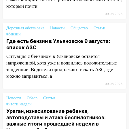
который почти
10:13
Прокуратура подвела итоги
09.08.2026
недели в Ульяновской области
09:18
Из-за ливня заблокировано
Дорожная обстановка
Новости
Общество
Статьи
движение трамваев в Ульяновске
#бензин
Где есть бензин в Ульяновске 9 августа:
09:15
Ураган, изнасилование ребенка,
список АЗС
автоподставы и атака беспилотников:
важные итоги прошедшей недели в
Ситуация с бензином в Ульяновске остается
Ульяновской области
напряженной, хотя уже и появились положительные
тенденции. Водители продолжают искать АЗС, где
08:20
В Ульяновске восстановили
можно заправиться, а
трамвайную и троллейбусную
09.08.2026
инфраструктуру после шторма.
08:19
Внимание! В Цильнинском районе
Новости
Обзор
Статьи
пропал 67-летний мужчина
#итоги недели
Ураган, изнасилование ребенка,
08:11
На Ульяновск снова надвигается
автоподставы и атака беспилотников:
непогода
важные итоги прошедшей недели в