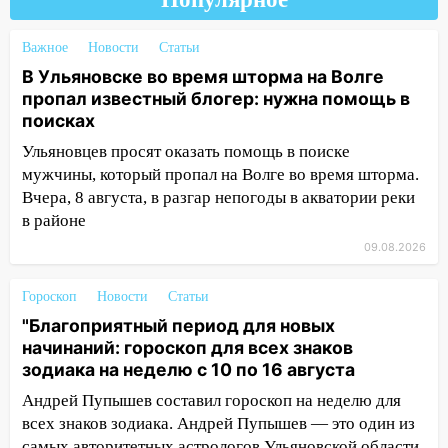
Люксембург дерево упало на
автомобиль
Важное
Новости
Статьи
13:00
«Благоприятный период для
В Ульяновске во время шторма на Волге
новых начинаний: гороскоп для всех
пропал известный блогер: нужна помощь в
знаков зодиака на неделю с 10 по 16
поисках
августа
Ульяновцев просят оказать помощь в поиске
13:00
На проспекте Тюленева в
мужчины, который пропал на Волге во время шторма.
Ульяновске образовалось «море»
Вчера, 8 августа, в разгар непогоды в акватории реки
в районе
12:57
В Ульяновской области ожидается
крупный град
09.08.2026
12:11
Где есть бензин в Ульяновске 9
Гороскоп
Новости
Статьи
августа: список АЗС
"Благоприятный период для новых
11:55
Соцсети: светофор упал на
начинаний: гороскоп для всех знаков
машину во время сильного ливня в
зодиака на неделю с 10 по 16 августа
Ульяновске
Андрей Пупышев составил гороскоп на неделю для
11:00
В Ульяновской области люди в
всех знаков зодиака. Андрей Пупышев — это один из
СНТ сидят без света
самых авторитетных астрологов Ульяновской области,