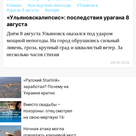
готов, ещё два — почти завершены
#ливень
#последствия непогоды
#Ульяновск
#ураган 8 августа
#шторм
17:00
«Ульяновскалипсис»: последствия
«Ульяновскалипсис»: последствия урагана 8
урагана 8 августа
августа
16:38
Прогноз погоды в Ульяновской
Днём 8 августа Ульяновск оказался под ударом
области на 9 августа
мощной непогоды. На город обрушились сильный
ливень, гроза, крупный град и шквалистый ветер. За
16:34
Из-за мощной непогоды в
несколько часов стихия
Ульяновске отменили фестиваль «Наше
время»
08.08.2026
16:17
Мелекесский район первым в
«Русский Starlink»
Ульяновской области намолотил более
заработал? Почему на
100 тысяч тонн зерна
Украине кратно
15:17
В колледжи и техникумы
увеличилась точность
Вместо свадьбы –
Ульяновской области подали более 10
попаданий по объектам
похороны: отец смотрел
тысяч заявлений
ВСУ
на свою мертвую 16-
15:04
Фоторепортаж с улиц Ульяновска
летнюю дочь и не мог
Ночная атака могла
после шторма: поваленные деревья и
сдержать слезы
повредить ключевой мост