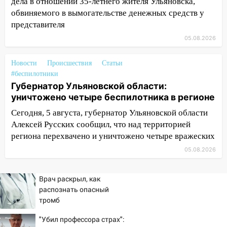
дела в отношении 35-летнего жителя Ульяновска,
14:08
Пешеход переходил по «зебре»:
обвиняемого в вымогательстве денежных средств у
подробности серьезной аварии на
представителя
Фруктовой
05.08.2026
13:30
В Димитровграде на улице
Трудовой горело здание
Новости
Происшествия
Статьи
#беспилотники
13:00
Водитель без прав врезался в
Губернатор Ульяновской области:
припаркованный автомобиль
уничтожено четыре беспилотника в регионе
12:37
Переезжал «зебру» на
Сегодня, 5 августа, губернатор Ульяновской области
велосипеде и попал под колеса
Алексей Русских сообщил, что над территорией
региона перехвачено и уничтожено четыре вражеских
12:18
Вспыхнул изнутри: в
05.08.2026
Железнодорожном районе горела дача
11:33
В Засвияжье под колёса авто
Врач раскрыл, как
попал мужчина
распознать опасный
11:17
тромб
В Радищевском районе сгорели
хозяйственные постройки
"Убил профессора страх":