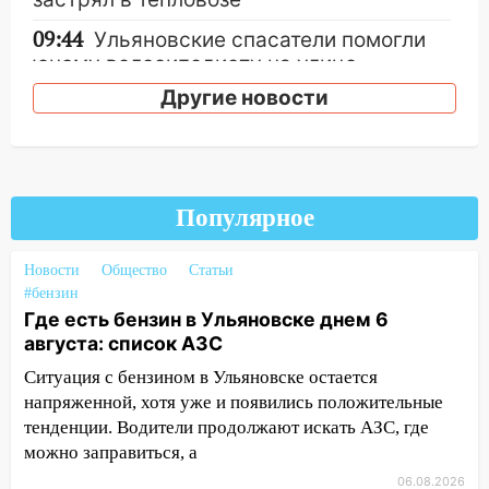
09:44
Ульяновские спасатели помогли
юному велосипедисту на улице
Чернышевского
Другие новости
08:21
В Заволжском районе украли два
велосипеда
07:18
В Ульяновск идет
тридцатиградусная жара: какая будет
Популярное
погода в четверг
Новости
Общество
Статьи
06:00
Четыре года борьбы: ульяновские
#бензин
юристы помогли женщине засудить УК
Где есть бензин в Ульяновске днем 6
за плесень на стенах
августа: список АЗС
05:00
Кому 6 августа звезды сулят
Ситуация с бензином в Ульяновске остается
прибыль, а кому — испытания на
напряженной, хотя уже и появились положительные
прочность
тенденции. Водители продолжают искать АЗС, где
05.08.2026
можно заправиться, а
22:58
Соцсети: на проспекте Тюленева
06.08.2026