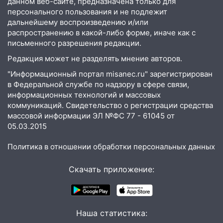
данном веб-сайте, предназначена только для
летнюю девочку в центре Ульяновска
персонального пользования и не подлежит
дальнейшему воспроизведению и/или
06:00
Мертвеца выкопали, посадили в
распространению в какой-либо форме, иначе как с
мешок и попытались утопить в Волге
письменного разрешения редакции.
05:30
Астрологи назвали самый
Редакция может не разделять мнение авторов.
опасный день августа: что ждет каждый
"Информационный портал misanec.ru" зарегистрирован
знак 5 августа
в Федеральной службе по надзору в сфере связи,
04.08.2026
информационных технологий и массовых
коммуникаций. Свидетельство о регистрации средства
23:27
Прокуратура проверяет
массовой информации ЭЛ №ФС 77 - 61045 от
капремонт школы в посёлке Налейка
05.03.2015
22:33
Прокуратура проверяет
Политика в отношении обработки персональных данных
спортивные объекты в Старой Майне
21:01
Ульяновцев приглашают сдать
Скачать приложение:
кровь: День донора пройдёт 6 августа
20:17
Ульяновская область девятую
неделю подряд удерживает самые
Наша статистика:
низкие цены на подсолнечное масло