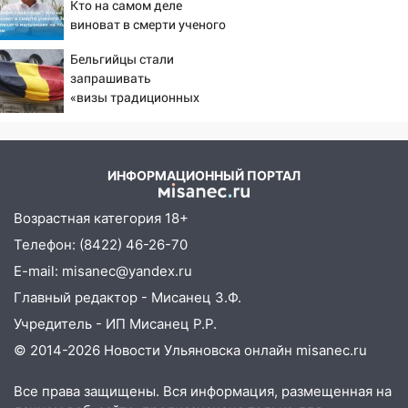
11:00
Кто на самом деле
В Канадее горел жилой дом
виноват в смерти ученого
10:18
Губернатор Ульяновской области:
Зезина, остановившего
уничтожено четыре беспилотника в
Бельгийцы стали
мальчишек на поле с
запрашивать
регионе
горохом
«визы традиционных
10:00
В Ульяновске дотла сгорел
ценностей» в посольстве
легковой автомобиль
РФ
09:39
В Ульяновске будут судить десять
ИНФОРМАЦИОННЫЙ ПОРТАЛ
наркодилеров, снабжавших две области
Возрастная категория 18+
09:25
Вынесли приговор дебоширам,
избившим мужчину в трамвае
Телефон: (8422) 46-26-70
E-mail: misanec@yandex.ru
08:27
Ульяновская полиция получила
один из шести уникальных автомобилей
Главный редактор - Мисанец З.Ф.
в России
Учредитель - ИП Мисанец Р.Р.
07:02
Жара отступит: какой будет
© 2014-2026 Новости Ульяновска онлайн
misanec.ru
погода в Ульяновске днем 5 августа
Все права защищены. Вся информация, размещенная на
06:10
Двое мигрантов изнасиловали 13-