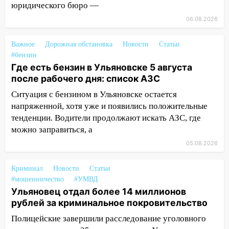
юридического бюро —
16:12
Едва не перерезал горло: в
06.08.2026
Вешкайме посиделки с судимым
знакомым закончились для женщины
Важное
Дорожная обстановка
Новости
Статьи
больницей
#бензин
16:06
18-летняя девушка без прав
Где есть бензин в Ульяновске 5 августа
перевернулась на мопеде и попала в
после рабочего дня: список АЗС
больницу
Ситуация с бензином в Ульяновске остается
напряженной, хотя уже и появились положительные
15:59
Ульяновец отдал более 14
тенденции. Водители продолжают искать АЗС, где
миллионов рублей за криминальное
покровительство
можно заправиться, а
05.08.2026
15:32
На «кольце» кроссовер сбил 18-
летнего мопедиста
Криминал
Новости
Статьи
15:00
В Ульяновске после тройного ДТП
#мошенничество
#УМВД
госпитализировали 25-летнего байкера
Ульяновец отдал более 14 миллионов
рублей за криминальное покровительство
14:32
На Ульяновскую область
Полицейские завершили расследование уголовного
надвигается жара