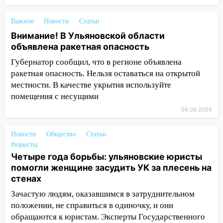
ДТП с мотоциклистом
Важное
Новости
Статьи
20:22
Мошенники обманули 92-летнюю
Внимание! В Ульяновской области
жительницу Ульяновской области
объявлена ракетная опасность
19:14
Житель Ульяновской области
Губернатор сообщил, что в регионе объявлена
подвез троих незнакомцев на трассе и
ракетная опасность. Нельзя оставаться на открытой
заработал уголовное дело
местности. В качестве укрытия используйте
18:14
Прогноз погоды на 6 августа в
помещения с несущими
Ульяновской области
06.08.2026
18:00
Мотофристайл, рок и силовой
Новости
Общество
Статьи
экстрим: в Ульяновске пройдет
#юристы
большой фестиваль «Наше время»
Четыре года борьбы: ульяновские юристы
17:30
Где есть бензин в Ульяновске 5
помогли женщине засудить УК за плесень на
августа после рабочего дня: список АЗС
стенах
Зачастую людям, оказавшимся в затруднительном
17:05
«Обыск» по видеосвязи: в
положении, не справиться в одиночку, и они
Ульяновске задержали 19-летнюю
обращаются к юристам. Эксперты Государственного
сообщницу мошенников