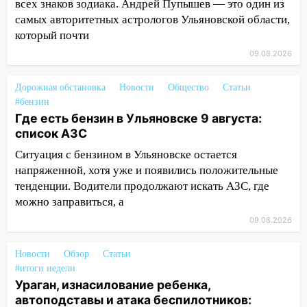
всех знаков зодиака. Андрей Пупышев — это один из
10:13
Прокуратура подвела итоги
самых авторитетных астрологов Ульяновской области,
недели в Ульяновской области
который почти
09:18
Из-за ливня заблокировано
09.08.2026
движение трамваев в Ульяновске
Дорожная обстановка
Новости
Общество
Статьи
09:15
Ураган, изнасилование ребенка,
#бензин
автоподставы и атака беспилотников:
Где есть бензин в Ульяновске 9 августа:
важные итоги прошедшей недели в
список АЗС
Ульяновской области
Ситуация с бензином в Ульяновске остается
08:20
В Ульяновске восстановили
напряженной, хотя уже и появились положительные
трамвайную и троллейбусную
тенденции. Водители продолжают искать АЗС, где
инфраструктуру после шторма
можно заправиться, а
08:19
Внимание! В Цильнинском районе
09.08.2026
пропал 67-летний мужчина
Новости
Обзор
Статьи
08:11
На Ульяновск снова надвигается
#итоги недели
непогода
Ураган, изнасилование ребенка,
автоподставы и атака беспилотников:
07:30
Евро-3 вместо Евро-5: что