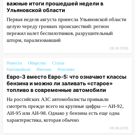
важные итоги прошедшей недели в
означают классы бензина и можно ли
Ульяновской области
заливать «старое» топливо в
современные автомобили
Первая неделя августа принесла Ульяновской области
целую череду громких происшествий: регион
06:30
Какая погода будет в Ульяновской
пережил налет беспилотников, разрушительный
области днем 9 августа
шторм, парализовавший
05:05
День, когда всё может
09.08.2026
измениться: гороскоп на 9 августа —
три знака получат шанс, который нельзя
Новости
Общество
Статьи
упустить
#автомобили
#бензин
#топливо
08.08.2026
Евро-3 вместо Евро-5: что означают классы
бензина и можно ли заливать «старое»
20:10
Во время урагана в Ульяновске на
топливо в современные автомобили
Волге перевернулась лодка
На российских АЗС автомобилисты привыкли
19:55
В Ульяновске упавшее дерево
смотреть прежде всего на крупные цифры — АИ-92,
заблокировало в машине двух женщин
АИ-95 или АИ-98. Однако у бензина есть еще одна
характеристика, которая обычно
17:15
В Ульяновской области
ремонтируют девять мостов: один уже
09.08.2026
готов, ещё два — почти завершены