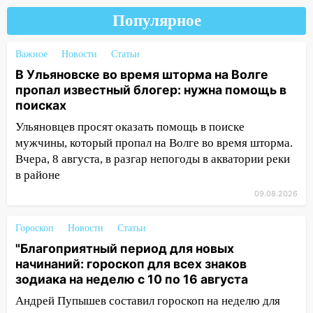
автомобиль
Популярное
13:00
«Благоприятный период для
новых начинаний: гороскоп для всех
Важное
Новости
Статьи
знаков зодиака на неделю с 10 по 16
В Ульяновске во время шторма на Волге
августа
пропал известный блогер: нужна помощь в
поисках
13:00
На проспекте Тюленева в
Ульяновске образовалось «море»
Ульяновцев просят оказать помощь в поиске
мужчины, который пропал на Волге во время шторма.
12:57
В Ульяновской области ожидается
Вчера, 8 августа, в разгар непогоды в акватории реки
крупный град
в районе
12:11
Где есть бензин в Ульяновске 9
09.08.2026
августа: список АЗС
Гороскоп
11:55
Новости
Статьи
Соцсети: светофор упал на
машину во время сильного ливня в
"Благоприятный период для новых
Ульяновске
начинаний: гороскоп для всех знаков
зодиака на неделю с 10 по 16 августа
11:00
В Ульяновской области люди в
Андрей Пупышев составил гороскоп на неделю для
СНТ сидят без света