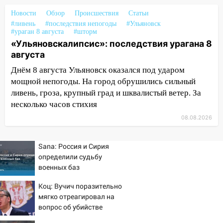
Новости
Обзор
Происшествия
Статьи
17:00
«Ульяновскалипсис»: последствия
#ливень
#последствия непогоды
#Ульяновск
урагана 8 августа
#ураган 8 августа
#шторм
«Ульяновскалипсис»: последствия урагана 8
16:38
Прогноз погоды в Ульяновской
августа
области на 9 августа
Днём 8 августа Ульяновск оказался под ударом
16:34
Из-за мощной непогоды в
мощной непогоды. На город обрушились сильный
Ульяновске отменили фестиваль «Наше
ливень, гроза, крупный град и шквалистый ветер. За
время»
несколько часов стихия
16:17
Мелекесский район первым в
08.08.2026
Ульяновской области намолотил более
100 тысяч тонн зерна
Sana: Россия и Сирия
15:17
В колледжи и техникумы
определили судьбу
Ульяновской области подали более 10
военных баз
тысяч заявлений
Коц: Вучич поразительно
15:04
мягко отреагировал на
Фоторепортаж с улиц Ульяновска
вопрос об убийстве
после шторма: поваленные деревья и
русских
затопленные улицы