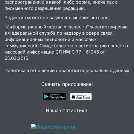
распространению в какой-либо форме, иначе как с
13:54
В мэрии Ульяновска рассказали,
письменного разрешения редакции.
как устраняют последствия мощного
Редакция может не разделять мнение авторов.
шторма
"Информационный портал misanec.ru" зарегистрирован
13:49
Стихия продолжает крушить
в Федеральной службе по надзору в сфере связи,
Ульяновск: дерево рухнуло на дом на
информационных технологий и массовых
Орджоникидзе
коммуникаций. Свидетельство о регистрации средства
массовой информации ЭЛ №ФС 77 - 61045 от
13:47
На Нижней Террасе мощным
05.03.2015
ветром вырвало дерево с корнем
Политика в отношении обработки персональных данных
13:46
Сильный ветер сорвал крышу с
СТО на проспекте Созидателей
Скачать приложение:
13:35
Непогода продолжает бить по
транспорту: в Ульяновске трамвай
сошёл с рельсов
Наша статистика:
13:22
Упавшие деревья перекрыли
дороги в Ульяновске: фото
13:17
Непогода в Ульяновске не