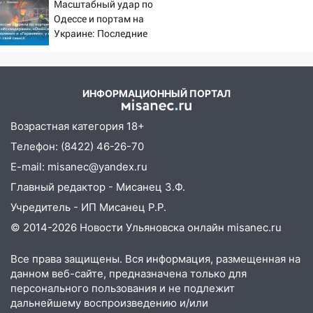
Масштабный удар по
14:28
Одессе и портам на
Ураган вырвал остановку на улице
Украине: Последние
Деева в Заволжье
новости, подробности об
14:26
Жители Ульяновска сами
ударах России 9 августа
пытаются расчистить ливнёвки, не
2026 года
дождавшись коммунальщиков
ИНФОРМАЦИОННЫЙ ПОРТАЛ
14:16
Шторм продолжает ломать город:
Возрастная категория 18+
на улице Любови Шевцовой рухнул
Телефон: (8422) 46-26-70
светофор
E-mail: misanec@yandex.ru
14:14
Студента из Ульяновска обманули
Главный редактор - Мисанец З.Ф.
мошенники под видом преподавателя
Учредитель - ИП Мисанец Р.Р.
14:12
Куда жаловаться ульяновцам на
© 2014-2026 Новости Ульяновска онлайн
misanec.ru
упавшее дерево или затопленную улицу
после непогоды
Все права защищены. Вся информация, размещенная на
13:59
В Новом городе ураганным
данном веб-сайте, предназначена только для
ветром сорвало опалубку со
персонального пользования и не подлежит
строящегося дома
дальнейшему воспроизведению и/или