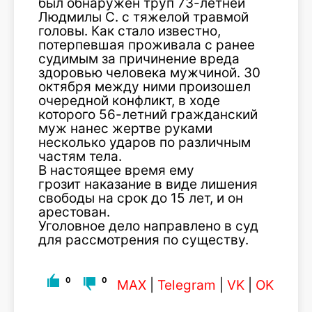
был обнаружен труп 73-летней
Людмилы С. с тяжелой травмой
головы. Как стало известно,
потерпевшая проживала с ранее
судимым за причинение вреда
здоровью человека мужчиной. 30
октября между ними произошел
очередной конфликт, в ходе
которого 56-летний гражданский
муж нанес жертве руками
несколько ударов по различным
частям тела.
В настоящее время ему
грозит наказание в виде лишения
свободы на срок до 15 лет, и он
арестован.
Уголовное дело направлено в суд
для рассмотрения по существу.
0
0
MAX
|
Telegram
|
VK
|
OK