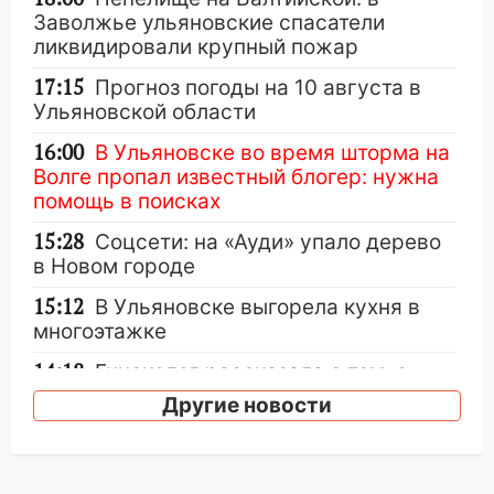
Заволжье ульяновские спасатели
ликвидировали крупный пожар
17:15
Прогноз погоды на 10 августа в
Ульяновской области
16:00
В Ульяновске во время шторма на
Волге пропал известный блогер: нужна
помощь в поисках
15:28
Соцсети: на «Ауди» упало дерево
в Новом городе
15:12
В Ульяновске выгорела кухня в
многоэтажке
14:18
Гинеколог рассказала о том, с
какими сложностями сталкиваются
Другие новости
молодые мамы
13:02
Соцсети: на улице Розы
Люксембург дерево упало на