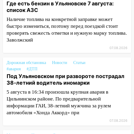
Валерия Клейменова выиграла два
Где есть бензин в Ульяновске 7 августа:
золота в составе сборной мира
список АЗС
11:16
Наличие топлива на конкретной заправке может
В Ульяновске открыли памятную
доску декабристу Кондратию Рылееву
быстро измениться, поэтому перед поездкой стоит
проверять свежесть отметки и нужную марку топлива.
10:40
В Ульяновске спасатели ночью
Заволжский
нашли потерявшегося в заброшенных
07.08.2026
садах 79-летнего мужчину
10:26
На нескольких улицах Ульяновска
Дорожная обстановка
Новости
Статьи
временно отключили холодную воду
#авария
#ДТП
Под Ульяновском при развороте пострадал
10:14
В Ульяновске двоих участников
38-летний водитель иномарки
коррупционной схемы при ЦГКБ
5 августа в 16:34 произошла крупная авария в
отправили в колонию на 7 и 8 лет
Цильнинском районе. По предварительной
09:52
Ночью беспилотники сбили над
информации ГАИ, 38-летний мужчина за рулем
соседними Татарстаном и Саратовской
автомобиля «Хонда Аккорд» при
областью
07.08.2026
09:41
Диана Шурыгина уверовала в