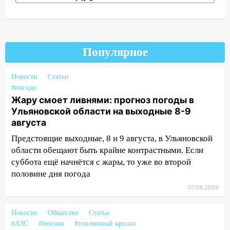
столкнулись «Лада» и Chevrolet:
пострадал 14-летний подросток
12:00
Где есть бензин в Ульяновске 7
августа: список АЗС
Популярное
11:50
Заснул рядом с ребёнком и
Новости
случайно задушил его: суд вынес
Статьи
#погода
приговор
Жару смоет ливнями: прогноз погоды в
11:38
В Ленинском районе пожар
Ульяновской области на выходные 8-9
полностью уничтожил дачный дом и
августа
сарай
Предстоящие выходные, 8 и 9 августа, в Ульяновской
11:38
В Госдуме предложили отменить
области обещают быть крайне контрастными. Если
ЕГЭ с 2027 года
суббота ещё начнётся с жары, то уже во второй
половине дня погода
11:25
В Ульяновске ИИ будет выявлять
07.08.2026
нарушителей на контейнерных
площадках
Новости
Общество
Статьи
11:20
Ульяновская шахматистка
#АЗС
#бензин
#топливный кризис