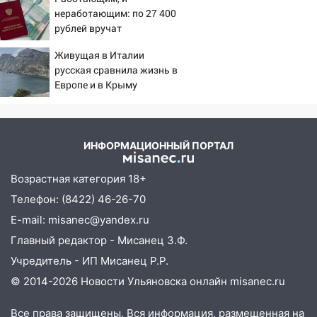
«УльяновскФармации» за махинации на
неработающим: по 27 400
рублей вручат
3,2 млн рублей
пенсионерам в сентябре -
16:09
Живущая в Италии
Ветераны легкой атлетики из
PrimaMedia.ru
русская сравнила жизнь в
Ульяновска успешно выступили на
Европе и в Крыму
Чемпионате России
16:02
В Ульяновской области убрали
более 28% площадей зерновых и
зернобобовых культур
ИНФОРМАЦИОННЫЙ ПОРТАЛ
15:51
Бросила кирпич в жену брата: в
Возрастная категория 18+
Ульяновской области завели дело на
Телефон: (8422) 46-26-70
агрессивную женщину
E-mail: misanec@yandex.ru
15:47
На улице Радищева сбили
Главный редактор - Мисанец З.Ф.
курьера: крупная авария в Ульяновске
Учредитель - ИП Мисанец Р.Р.
15:15
Проводил до квартиры и ограбил:
© 2014-2026 Новости Ульяновска онлайн
misanec.ru
новый кавалер женщины оказался
рецидивистом
Все права защищены. Вся информация, размещенная на