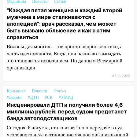
Бога в СИЗО
Медицина
Новости
Статьи
"Каждая пятая женщина и каждый второй
09:35
В Ульяновске директора фирмы
мужчина в мире сталкиваются с
будут судить за неуплату налогов на 48
алопецией": врач рассказал, чем может
млн рублей
быть вызвано облысение и как с этим
08:22
Подросток на питбайке сбил
справиться
велосипедистку: пострадали двое
Волосы для многих — не просто вопрос эстетики, а
часть идентичности. Когда они начинают выпадать,
07:20
Жара возвращается: ожидается
это становится испытанием. По данным Всемирной
знойный и сухой четверг
организации
06:00
Под Ульяновском при развороте
07.08.2026
пострадал 38-летний водитель
иномарки
Криминал
Новости
Статьи
05:00
«Каждая пятая женщина и каждый
#аварии
#ДТП
#СК
#УМВД
второй мужчина в мире сталкиваются с
Инсценировали ДТП и получили более 4,6
алопецией»: врач рассказал, чем может
миллиона рублей: перед судом предстанет
быть вызвано облысение и как с этим
банда автоподставщиков
справиться
Сегодня, 6 августа, стало известно о передаче в суд
уголовного дела в отношении членов организованной
03:30
Гороскоп на 7 августа: пятница