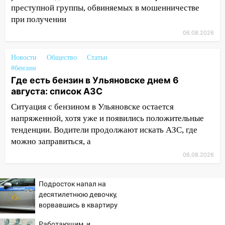
преступной группы, обвиняемых в мошенничестве
принесет прилив творческой энергии и
отличные шансы исправить старые
при получении
ошибки
06.08.2026
06.08.2026
Новости
Общество
Статьи
23:20
Прогноз погоды на 7 августа в
#бензин
Ульяновской области
Где есть бензин в Ульяновске днем 6
20:04
Ульяновцев приглашают на забег,
августа: список АЗС
посвящённый Дню воздушного флота
Ситуация с бензином в Ульяновске остается
России
напряженной, хотя уже и появились положительные
тенденции. Водители продолжают искать АЗС, где
19:12
В Ульяновской области
можно заправиться, а
руководителя частной компании
наказали за сокрытие прошлого своего
06.08.2026
сотрудник
18:02
В Ульяновск едут звезды
Подросток напал на
баскетбола!
десятилетнюю девочку,
ворвавшись в квартиру
17:08
Ульяновский областной суд
оставил в силе приговор руководству
Работающим, и