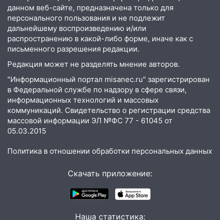
14:26
В Ульяновске ограничат движение
данном веб-сайте, предназначена только для
по улице Ефремова
персонального пользования и не подлежит
дальнейшему воспроизведению и/или
14:23
67% ульяновцев готовы
распространению в какой-либо форме, иначе как с
передумать увольняться, если им
письменного разрешения редакции.
повысят зарплату
Редакция может не разделять мнение авторов.
14:01
Инсценировали ДТП и получили
"Информационный портал misanec.ru" зарегистрирован
более 4,6 миллиона рублей: перед
в Федеральной службе по надзору в сфере связи,
судом предстанет банда
информационных технологий и массовых
автоподставщиков
коммуникаций. Свидетельство о регистрации средства
массовой информации ЭЛ №ФС 77 - 61045 от
13:36
В Инзе произошел крупный пожар
05.03.2015
13:00
В суде защитили репутацию
Политика в отношении обработки персональных данных
мужчины, которого необоснованно
обвиняли в жестоком обращении с
Скачать приложение:
животными
12:28
Миллион на «льготниках»: в
Ульяновской области перевозчик
провернул хитрую схему с чужими
Наша статистика: