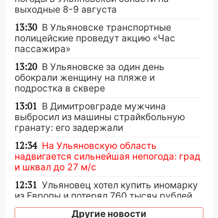
выходные 8-9 августа
13:30
В Ульяновске транспортные
полицейские проведут акцию «Час
пассажира»
13:20
В Ульяновске за один день
обокрали женщину на пляже и
подростка в сквере
13:01
В Димитровграде мужчина
выбросил из машины страйкбольную
гранату: его задержали
12:34
На Ульяновскую область
надвигается сильнейшая непогода: град
и шквал до 27 м/с
12:31
Ульяновец хотел купить иномарку
из Европы и потерял 760 тысяч рублей
12:20
В Чердаклинском районе
Другие новости