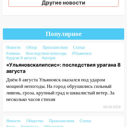
время»
Другие новости
16:17
Мелекесский район первым в
Ульяновской области намолотил более
100 тысяч тонн зерна
Популярное
15:17
В колледжи и техникумы
Ульяновской области подали более 10
тысяч заявлений
Новости
Обзор
Происшествия
Статьи
#ливень
#последствия непогоды
#Ульяновск
15:04
Фоторепортаж с улиц Ульяновска
#ураган 8 августа
#шторм
после шторма: поваленные деревья и
«Ульяновскалипсис»: последствия урагана 8
затопленные улицы
августа
14:28
Днём 8 августа Ульяновск оказался под ударом
Ураган вырвал остановку на улице
Деева в Заволжье
мощной непогоды. На город обрушились сильный
ливень, гроза, крупный град и шквалистый ветер. За
14:26
Жители Ульяновска сами
несколько часов стихия
пытаются расчистить ливнёвки, не
08.08.2026
дождавшись коммунальщиков
14:16
Шторм продолжает ломать город:
Новости
Общество
Происшествия
Статьи
на улице Любови Шевцовой рухнул
#жкх
#непогода
#Ульяновск