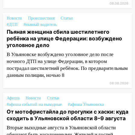
ветром вырвало дерево с корнем
08.08.2026
13:46
Сильный ветер сорвал крышу с
Новости
Происшествия
Статьи
СТО на проспекте Созидателей
#ДТП
#пьяный водитель
Пьяная женщина сбила шестилетнего
13:35
Непогода продолжает бить по
ребёнка на улице Федерации: возбуждено
транспорту: в Ульяновске трамвай
уголовное дело
сошёл с рельсов
В Ульяновске возбуждено уголовное дело после
13:22
Упавшие деревья перекрыли
ночного ДТП на улице Федерации, в котором
дороги в Ульяновске: фото
пострадал шестилетний ребёнок. По предварительным
13:17
Непогода в Ульяновске не
данным полиции, ночью 8
закончится сегодня: сильные ливни
08.08.2026
сохранятся 9 августа
Афиша
13:15
Новости
Статьи
Трижды «брал в долг» без спроса:
#афиша событий на выходные
#афиша Ульяновска
житель Вешкаймского района похитил у
От мотофристайла до прогулки с хаски: куда
знакомого 191 тысячу рублей
сходить в Ульяновской области 8–9 августа
13:14
Ураган оторвал светофор на
Вторые выходные августа в Ульяновской области
проспекте Филатова в Ульяновске
обещают быть насыщенными. Жителей и гостей