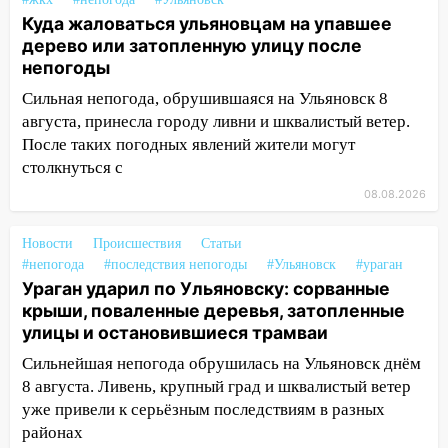
светофор
Куда жаловаться ульяновцам на упавшее
дерево или затопленную улицу после
14:14
Студента из Ульяновска обманули
непогоды
мошенники под видом преподавателя
Сильная непогода, обрушившаяся на Ульяновск 8
14:12
Куда жаловаться ульяновцам на
августа, принесла городу ливни и шквалистый ветер.
упавшее дерево или затопленную улицу
После таких погодных явлений жители могут
после непогоды
столкнуться с
13:59
В Новом городе ураганным
08.08.2026
ветром сорвало опалубку со
строящегося дома
Новости
Происшествия
Статьи
#непогода
#последствия непогоды
#Ульяновск
#ураган
13:54
В мэрии Ульяновска рассказали,
Ураган ударил по Ульяновску: сорванные
как устраняют последствия мощного
крыши, поваленные деревья, затопленные
шторма
улицы и остановившиеся трамваи
13:49
Стихия продолжает крушить
Сильнейшая непогода обрушилась на Ульяновск днём
Ульяновск: дерево рухнуло на дом на
8 августа. Ливень, крупный град и шквалистый ветер
Орджоникидзе
уже привели к серьёзным последствиям в разных
районах
13:47
На Нижней Террасе мощным