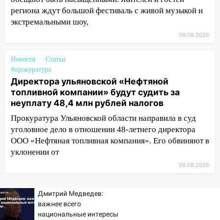
13:12
Дерево пробило крышу дома на
региона ждут большой фестиваль с живой музыкой и
Новгородской в Ульяновске и рухнуло
экстремальными шоу,
на электрощит
08.08.2026
13:10
В Заволжском районе дерево
Новости
Статьи
упало во дворе
#прокуратура
13:08
Ураган ударил по Ульяновску:
Директора ульяновской «Нефтяной
сорванные крыши, поваленные деревья,
топливной компании» будут судить за
затопленные улицы и остановившиеся
неуплату 48,4 млн рублей налогов
трамваи
Прокуратура Ульяновской области направила в суд
12:17
уголовное дело в отношении 48-летнего директора
Ульяновск накрыл крупный град:
после ливня город снова уходит под
ООО «Нефтяная топливная компания». Его обвиняют в
воду
уклонении от
08.08.2026
12:12
Прокуратура взяла на контроль
ДТП с шестилетним ребёнком на улице
Федерации
Дмитрий Медведев:
важнее всего
12:01
Пьяная женщина сбила
национальные интересы