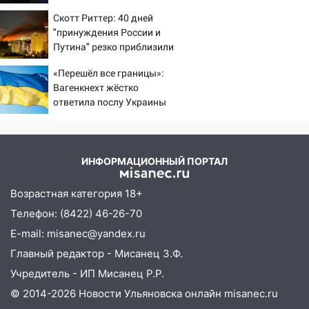
шестилетнего ребёнка на улице
России
Федерации: возбуждено уголовное дело
Скотт Риттер: 40 дней
"принуждения России и
11:16
В Ульяновске ищут 37-летнего
Путина" резко приблизили
мужчину, пропавшего ещё 19 июля
крах режима Зеленского
«Перешёл все границы»:
10:30
От мотофристайла до прогулки с
Вагенкнехт жёстко
хаски: куда сходить в Ульяновской
ответила послу Украины
области 8–9 августа
10:11
Директора ульяновской
«Нефтяной топливной компании» будут
ИНФОРМАЦИОННЫЙ ПОРТАЛ
судить за неуплату 48,4 млн рублей
налогов
Возрастная категория 18+
09:28
Дети на дорогах: пострадали
Телефон: (8422) 46-26-70
велосипедисты, мотоциклисты и
E-mail: misanec@yandex.ru
пешеходы. Обзор крупных аварий в
Главный редактор - Мисанец З.Ф.
Ульяновской области
Учредитель - ИП Мисанец Р.Р.
08:30
Поджог со свечой, 16 сгоревших
© 2014-2026 Новости Ульяновска онлайн
misanec.ru
домов и выстрел за водку