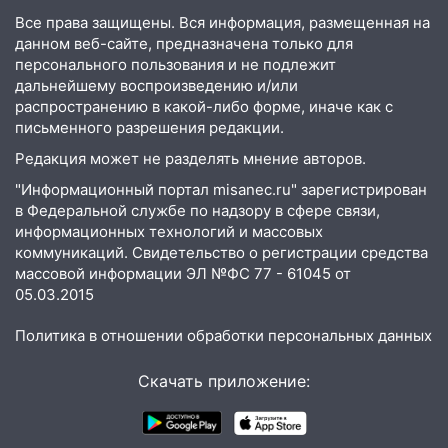
07:50
Какая погоды будет днем 8
Все права защищены. Вся информация, размещенная на
августа
данном веб-сайте, предназначена только для
персонального пользования и не подлежит
06:45
Императорский мост в
дальнейшему воспроизведению и/или
Ульяновске останется закрытым до
распространению в какой-либо форме, иначе как с
утра 10 августа
письменного разрешения редакции.
05:18
Судьба готовит сюрприз: гороскоп
Редакция может не разделять мнение авторов.
на 8 августа — кому повезет с
"Информационный портал misanec.ru" зарегистрирован
деньгами, а кого ждет неожиданная
в Федеральной службе по надзору в сфере связи,
встреча
информационных технологий и массовых
коммуникаций. Свидетельство о регистрации средства
04:47
В Ульяновской области объявили
массовой информации ЭЛ №ФС 77 - 61045 от
ракетную опасность: звучат сирены
05.03.2015
07.08.2026
Политика в отношении обработки персональных данных
20:40
Ульяновские аграрии смогут
купить тракторы с отсрочкой платежа
Скачать приложение:
до декабря
19:34
В следственном управлении
состоялось торжественное